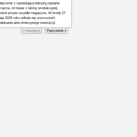
ołączenie z sąsiadującą fabryką napojów
znacza, że towar z taśmy produkcyjnej
jedzie prosto na półki magazynu. W środę 27
aja 2026 roku odbyła się uroczystość
dpisania aktu erekcyjnego inwestycji.
« Następne
Poprzednie »