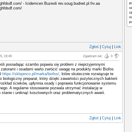
hghfdsdf.com/ - Icidemcen Buzeoli rev.soug.budnet.pl.frv.aa
p
hghfdsdf.com/
o
z
m
po
Zgłoś
|
Cytuj
|
Link
25, 19:49
Zgadzam sie:
0
eśli posiadając szambo pojawia się problem z nieprzyjemnymi
zatorami i osadami warto zwrócić uwagę na produkty marki Biofos
al
https://sklepinco.pl/marka/biofos/
, które skutecznie rozwiązuje te
o biologiczny preparat, który dzięki zawartości pożytecznych bakterii
ozkład ścieków, upłynnia osady i poprawia funkcjonowanie systemu
nego. A regularne stosowanie pozwala utrzymać instalację w
stanie i uniknąć kosztownych oraz problematycznych awarii.
Zgłoś
|
Cytuj
|
Link