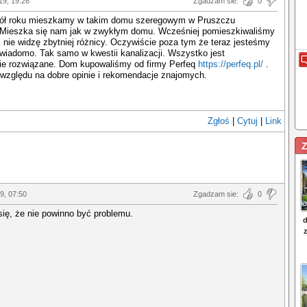
19, 19:26
Zgadzam sie:
0
ół roku mieszkamy w takim domu szeregowym w Pruszczu
Mieszka się nam jak w zwykłym domu. Wcześniej pomieszkiwaliśmy
i nie widzę zbytniej różnicy. Oczywiście poza tym że teraz jesteśmy
wiadomo. Tak samo w kwestii kanalizacji. Wszystko jest
ie rozwiązane. Dom kupowaliśmy od firmy Perfeq
https://perfeq.pl/
.
względu na dobre opinie i rekomendacje znajomych.
Zgłoś
|
Cytuj
|
Link
Z
19, 07:50
Zgadzam sie:
0
ię, że nie powinno być problemu.