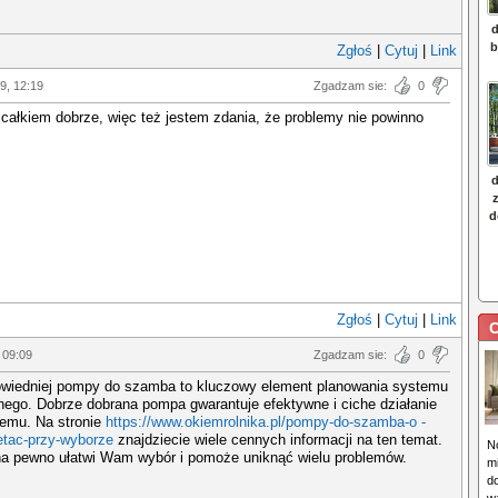
Zgłoś
|
Cytuj
|
Link
19, 12:19
Zgadzam sie:
0
całkiem dobrze, więc też jestem zdania, że problemy nie powinno
Zgłoś
|
Cytuj
|
Link
C
 09:09
Zgadzam sie:
0
wiedniej pompy do szamba to kluczowy element planowania systemu
nego. Dobrze dobrana pompa gwarantuje efektywne i ciche działanie
temu. Na stronie
https://www.okiemrolnika.pl/pompy-do-szamba-o -
tac-przy-wyborze
znajdziecie wiele cennych informacji na ten temat.
N
na pewno ułatwi Wam wybór i pomoże uniknąć wielu problemów.
m
d