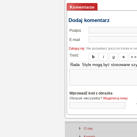
Komentarze
Dodaj komentarz
Podpis
E-mail
Zaloguj się
. Nie posiadasz jeszcze konta w s
Treść
Wprowadź kod z obrazka
Obrazek nieczytelny?
Wygeneruj nowy
O nas
Kontakt