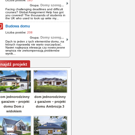
Liczba postów:
185
Domy szereg...
Grupa:
Facing challenging deadlines and difficult
courses? Global Assignment Help has got
you covered! The thousands of students in
the UK who used to look up write my...
Budowa domu
Liczba postów:
208
Domy szereg...
Grupa:
Dach to jeden z tych elementów domu, na
których naprawdę nie warto oszczędzać.
Nawet najlepsza elewacja czy nowoczesne
wnętrza nie zrekompensują problemów
wynik...
najdź projekt