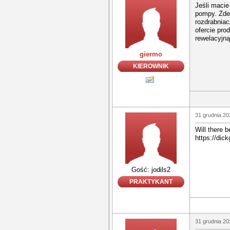
Jeśli macie
pompy. Zd
rozdrabniac
ofercie pro
rewelacyjną
giermo
KIEROWNIK
31 grudnia 20
Will there 
https://dic
Gość: jodils2
PRAKTYKANT
31 grudnia 20