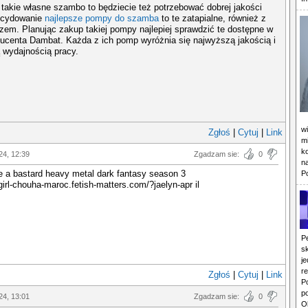
 takie własne szambo to będziecie też potrzebować dobrej jakości
ecydowanie
najlepsze pompy do szamba
to te zatapialne, również z
zem. Planując zakup takiej pompy najlepiej sprawdzić te dostępne w
ducenta Dambat. Każda z ich pomp wyróżnia się najwyższą jakością i
 wydajnością pracy.
w
Zgłoś
|
Cytuj
|
Link
mi
k
24, 12:39
Zgadzam sie:
0
n
be a bastard heavy metal dark fantasy season 3
P
kgirl-chouha-maroc.fetish-matters.com/?jaelyn-apr il
P
s
j
r
Zgłoś
|
Cytuj
|
Link
P
p
24, 13:01
Zgadzam sie:
0
O