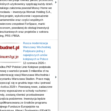
rtości decyduje również jakość przestrzeni,
 których użytkownicy spędzają każdy dzień.
 takiego założenia powstał Moovy Home we
rocławiu – inwestycja Womak Holding S.A.,
órej projekt, wykończenie i wyposażenie
partamentów oraz części wspólnych
owierzono zespołowi ForSpace, marki
ecoroom, powołanej do obsługi inwestycji
ieszkaniowych oraz projektów z sektora
ving, PRS i PBSA.
Rusza modernizacja
Warszawy Wschodniej.
Podpisano jedną z
największych umów
kolejowych w Polsce
12 czerwca 2026 r.
ółka PKP Polskie Linie Kolejowe podpisała
mowę o wartości prawie 3 miliardów zł na
odernizację stacji Warszawa Wschodnia i
rzystanku Warszawa Stadion. Prace mają
zpocząć się w grudniu tego roku i potrwać
o końca 2029 r. Powstaną nowe, zadaszone
erony wyposażone w schody ruchome i
indy, zostaną również przebudowane
rzejścia podziemne. Inwestycja będzie
spółfinansowana ze środków programu
nijnego Fundusze Europejskie na
frastrukturę, Klimat i Środowisko (FEnIKS).