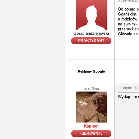
3 czerwca 20
Od ponad p
Gdańskim. 
u rodziców 
na swoim - 
przemyślan
Gość: andzrejewski
Głównie ze 
PRAKTYKANT
Reklamy Google
1 sierpnia 20
offline
Wydaje mi s
Kapitan
KIEROWNIK