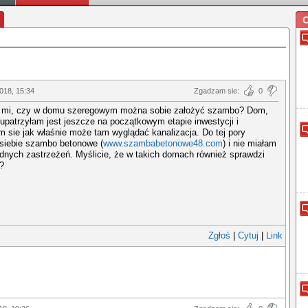
O
2018, 15:34
Zgadzam sie:
0
 mi, czy w domu szeregowym można sobie założyć szambo? Dom,
 upatrzyłam jest jeszcze na początkowym etapie inwestycji i
 sie jak właśnie może tam wyglądać kanalizacja. Do tej pory
 siebie szambo betonowe (
www.szambabetonowe48.com
) i nie miałam
dnych zastrzeżeń. Myślicie, że w takich domach również sprawdzi
?
Zgłoś
|
Cytuj
|
Link