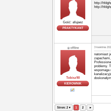
http://hfdg
http://hfdg
Gość: afujaez
PRAKTYKANT
3 kwietnia 20
offline
natomiast j
zapachami, 
Profession
problemy. T
wspomaga r
kanalizacyj
Tobisz90
doskonałym 
KIEROWNIK
Stron: 2 ▾
1
2
▸