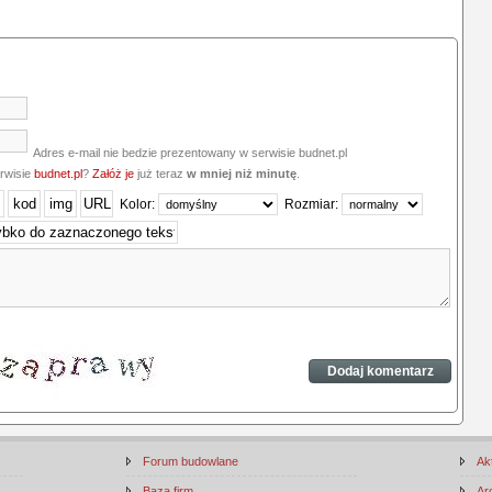
Adres e-mail nie bedzie prezentowany w serwisie budnet.pl
erwisie
budnet.pl
?
Załóż je
już teraz
w mniej niż minutę
.
Kolor:
Rozmiar:
Forum budowlane
Ak
Baza firm
Ar