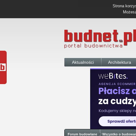
Strona korzys
Możesz 
Aktualności
Architektura
Forum budowlane
Wszystko o budowa