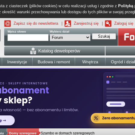
ta z ciasteczek (plików cookies) w celu realizacji usług i zgodnie z
Polityką
określić warunki przechowywania lub dostępu do tych plików w swojej przeg
Zapisz się do newslettera
|
Zarejestruj się
|
Zaloguj się
Wpisz słowo
Wybierz dział
Szukaj
Katalog deweloperów
Inwestycje
Budowa i remont
Wnętrza
Ogród i dzia
Szambo w domach szeregowych
niu
Domy szeregowe