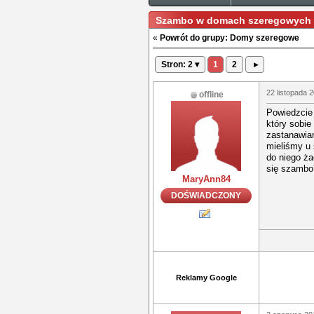
Szambo w domach szeregowych
«
Powrót do grupy: Domy szeregowe
Stron: 2 ▾
1
2
▸
22 listopada 
offline
Powiedzcie
który sobie
zastanawiam
mieliśmy u
do niego ża
się szambo
MaryAnn84
DOŚWIADCZONY
Reklamy Google