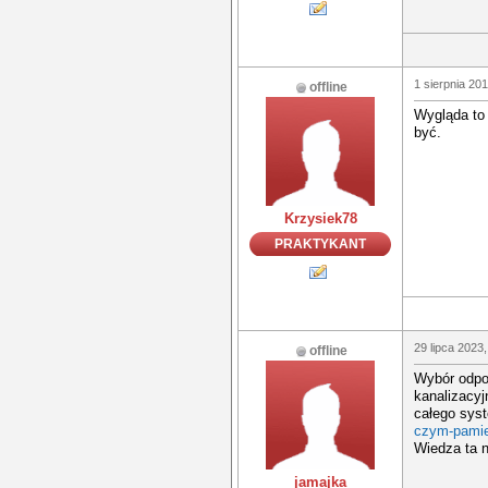
1 sierpnia 20
offline
Wygląda to 
być.
Krzysiek78
PRAKTYKANT
29 lipca 2023,
offline
Wybór odpo
kanalizacyj
całego sys
czym-pamie
Wiedza ta 
jamajka