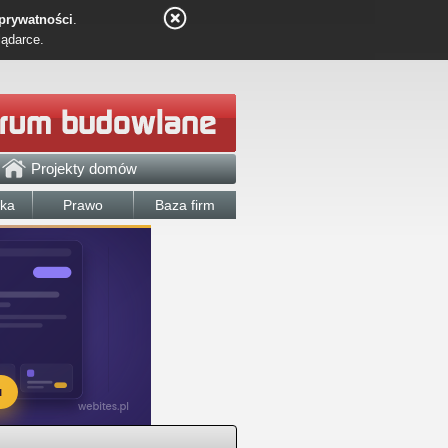
 prywatności
.
lądarce.
Projekty domów
łka
Prawo
Baza firm