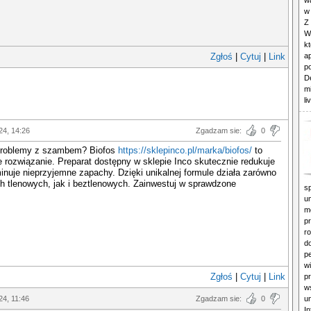
wa
w
Z
W
kt
Zgłoś
|
Cytuj
|
Link
a
p
D
m
li
24, 14:26
Zgadzam sie:
0
roblemy z szambem? Biofos
https://sklepinco.pl/marka/biofos/
to
 rozwiązanie. Preparat dostępny w sklepie Inco skutecznie redukuje
minuje nieprzyjemne zapachy. Dzięki unikalnej formule działa zarówno
 tlenowych, jak i beztlenowych. Zainwestuj w sprawdzone
sp
u
m
p
ro
d
p
w
Zgłoś
|
Cytuj
|
Link
p
w
24, 11:46
Zgadzam sie:
0
u
In