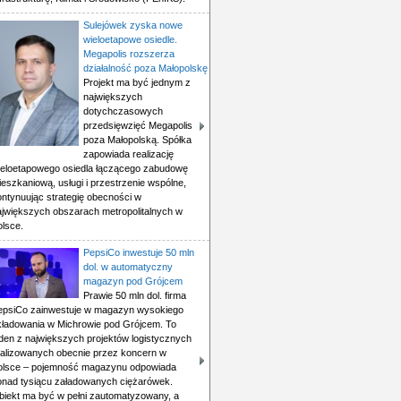
Sulejówek zyska nowe
wieloetapowe osiedle.
Megapolis rozszerza
działalność poza Małopolskę
Projekt ma być jednym z
największych
dotychczasowych
przedsięwzięć Megapolis
poza Małopolską. Spółka
zapowiada realizację
ieloetapowego osiedla łączącego zabudowę
eszkaniową, usługi i przestrzenie wspólne,
ontynuując strategię obecności w
ajwiększych obszarach metropolitalnych w
olsce.
PepsiCo inwestuje 50 mln
dol. w automatyczny
magazyn pod Grójcem
Prawie 50 mln dol. firma
epsiCo zainwestuje w magazyn wysokiego
kładowania w Michrowie pod Grójcem. To
eden z największych projektów logistycznych
ealizowanych obecnie przez koncern w
olsce – pojemność magazynu odpowiada
onad tysiącu załadowanych ciężarówek.
biekt ma być w pełni zautomatyzowany, a