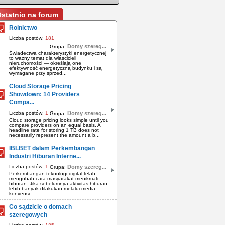
statnio na forum
Rolnictwo
Liczba postów:
181
Domy szereg...
Grupa:
Świadectwa charakterystyki energetycznej
to ważny temat dla właścicieli
nieruchomości — określają one
efektywność energetyczną budynku i są
wymagane przy sprzed...
Cloud Storage Pricing
Showdown: 14 Providers
Compa...
Liczba postów:
1
Domy szereg...
Grupa:
Cloud storage pricing looks simple until you
compare providers on an equal basis. A
headline rate for storing 1 TB does not
necessarily represent the amount a b...
IBLBET dalam Perkembangan
Industri Hiburan Interne...
Liczba postów:
1
Domy szereg...
Grupa:
Perkembangan teknologi digital telah
mengubah cara masyarakat menikmati
hiburan. Jika sebelumnya aktivitas hiburan
lebih banyak dilakukan melalui media
konvensi...
Co sądzicie o domach
szeregowych