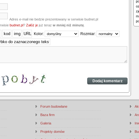
p
o
z
m
Adres e-mail nie bedzie prezentowany w serwisie budnet.pl
po
erwisie
budnet.pl
?
Załóż je
już teraz
w mniej niż minutę
.
Kolor:
Rozmiar:
Forum budowlane
Ak
Baza firm
Ar
Galeria
In
Projekty domów
Bu