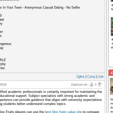
rls In Your Town - Anonymous Casual Dating - No Selfie
S
bel
ry
er
es
ngereux
ray
ILE
rphy
ones
C
Zgłoś
|
Cytuj
|
Link
 09:54
Zgadzam sie:
0
ified academic professionals is certainly important for maintaining the
educational support. Subject specialists with strong academic and
perience can provide guidance that aligns with university expectations
N
ng students better understand complex topics.
m
d
Blox Fruits players can use the
best blox fruits value site
to compare
wa