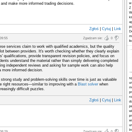
s and make more informed trading decisions.
w
Z
W
kt
a
p
Zgłoś
|
Cytuj
|
Link
D
m
 09:55
Zgadzam sie:
0
li
se services claim to work with qualified academics, but the quality
lot between providers. It's worth checking whether they clearly explain
ts' qualifications, provide transparent revision policies, and focus on
dents understand the material rather than simply delivering completed
ing independent reviews and asking for sample work can also help
 more informed decision.
sp
strong study and problem-solving skills over time is just as valuable
u
e right resources—similar to improving with a
Blast solver
when
m
creasingly difficult puzzles.
p
ro
Zgłoś
|
Cytuj
|
Link
d
p
w
p
w
u
In
 08:29
Zgadzam sie:
0