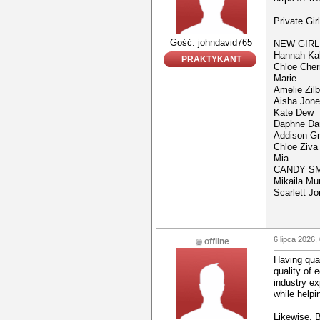
Private Gi
Gość: johndavid765
NEW GIRL
Hannah Ka
PRAKTYKANT
Chloe Cher
Marie
Amelie Zilb
Aisha Jon
Kate Dew
Daphne Da
Addison G
Chloe Ziva
Mia
CANDY SM
Mikaila Mu
Scarlett J
6 lipca 2026,
offline
Having qual
quality of 
industry ex
while helpi
Likewise, 