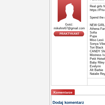
Real girls 
https://Pri
Spend the 
Gość:
NEW GIRL
mikehnr67@gmail.com
Athena Far
Sofia
PRAKTYKANT
Pupa
Miso Lexii
Sonya Vib
Tori Black
CANDY SM
Mistress I
Petit Hotwi
Baby Riley
Evelynn
Alt Barbie
Natalie Re
Komentarze
Dodaj komentarz