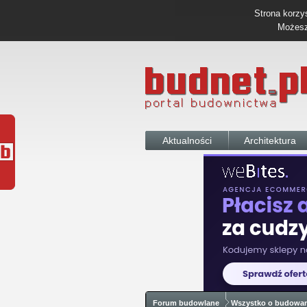
Strona korzys
Możesz 
Aktualności
Architektura
Forum budowlane
Wszystko o budowa