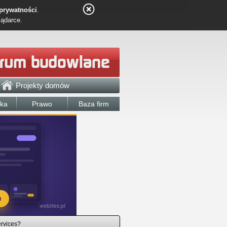
 prywatności
.
lądarce.
Projekty domów
łka
Prawo
Baza firm
ervices?