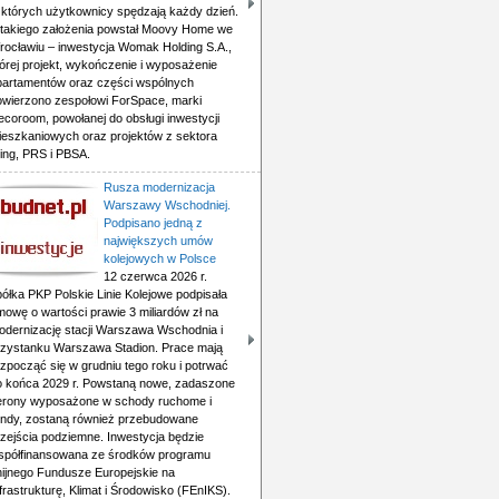
 których użytkownicy spędzają każdy dzień.
 takiego założenia powstał Moovy Home we
rocławiu – inwestycja Womak Holding S.A.,
órej projekt, wykończenie i wyposażenie
partamentów oraz części wspólnych
owierzono zespołowi ForSpace, marki
ecoroom, powołanej do obsługi inwestycji
ieszkaniowych oraz projektów z sektora
ving, PRS i PBSA.
Rusza modernizacja
Warszawy Wschodniej.
Podpisano jedną z
największych umów
kolejowych w Polsce
12 czerwca 2026 r.
ółka PKP Polskie Linie Kolejowe podpisała
mowę o wartości prawie 3 miliardów zł na
odernizację stacji Warszawa Wschodnia i
rzystanku Warszawa Stadion. Prace mają
zpocząć się w grudniu tego roku i potrwać
o końca 2029 r. Powstaną nowe, zadaszone
erony wyposażone w schody ruchome i
indy, zostaną również przebudowane
rzejścia podziemne. Inwestycja będzie
spółfinansowana ze środków programu
nijnego Fundusze Europejskie na
frastrukturę, Klimat i Środowisko (FEnIKS).