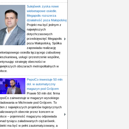
Sulejówek zyska nowe
wieloetapowe osiedle.
Megapolis rozszerza
działalność poza Małopolskę
Projekt ma być jednym z
największych
dotychczasowych
przedsięwzięć Megapolis
poza Małopolską. Spółka
zapowiada realizację
ieloetapowego osiedla łączącego zabudowę
eszkaniową, usługi i przestrzenie wspólne,
ontynuując strategię obecności w
ajwiększych obszarach metropolitalnych w
olsce.
PepsiCo inwestuje 50 mln
dol. w automatyczny
magazyn pod Grójcem
Prawie 50 mln dol. firma
epsiCo zainwestuje w magazyn wysokiego
kładowania w Michrowie pod Grójcem. To
eden z największych projektów logistycznych
ealizowanych obecnie przez koncern w
olsce – pojemność magazynu odpowiada
onad tysiącu załadowanych ciężarówek.
biekt ma być w pełni zautomatyzowany, a