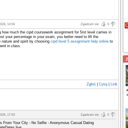
026, 14:56
Zgadzam sie:
0
 how much the cipd coursework assignment for 5rst level carries in
ost your percentage in your exam, you better need to lift the
 nature and spirit by choosing
cipd level 5 assignment help online
to
ent in class.
Z
Zgłoś
|
Cytuj
|
Link
026, 17:53
Zgadzam sie:
0
rls From Your City - No Selfie - Anonymous Casual Dating
vateDates.live