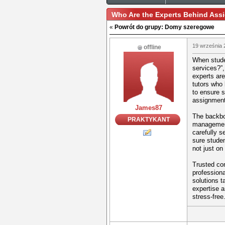
Who Are the Experts Behind Assi
«
Powrót do grupy: Domy szeregowe
19 września 
offline
When stude
services?”,
experts are
tutors who 
to ensure s
assignment
James87
The backbon
PRAKTYKANT
management
carefully s
sure studen
not just o
Trusted co
profession
solutions t
expertise a
stress-free