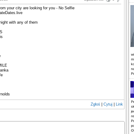
from your city are looking for you - No Selfie
vateDates.live
night with any of them
S
is
w
e
mi
k
ILE
n
vanka
P
fe
ynolds
P
Zgłoś
|
Cytuj
|
Link
s
j
r
P
p
O