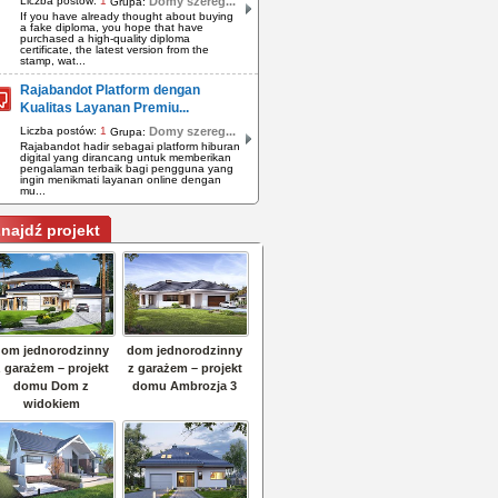
Liczba postów:
1
Domy szereg...
Grupa:
If you have already thought about buying
a fake diploma, you hope that have
purchased a high-quality diploma
certificate, the latest version from the
stamp, wat...
Rajabandot Platform dengan
Kualitas Layanan Premiu...
Liczba postów:
1
Domy szereg...
Grupa:
Rajabandot hadir sebagai platform hiburan
digital yang dirancang untuk memberikan
pengalaman terbaik bagi pengguna yang
ingin menikmati layanan online dengan
mu...
najdź projekt