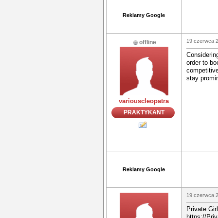
Reklamy Google
19 czerwca 2
offline
Considering
order to bo
competitive
stay promin
variouscleopatra
PRAKTYKANT
Reklamy Google
19 czerwca 2
Private Gi
https://Pri