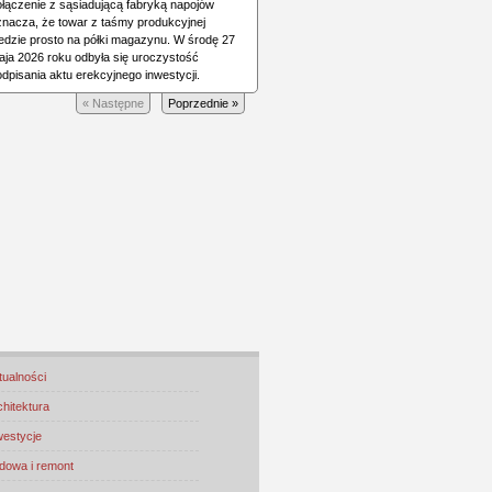
ołączenie z sąsiadującą fabryką napojów
znacza, że towar z taśmy produkcyjnej
jedzie prosto na półki magazynu. W środę 27
aja 2026 roku odbyła się uroczystość
dpisania aktu erekcyjnego inwestycji.
« Następne
Poprzednie »
tualności
chitektura
westycje
dowa i remont