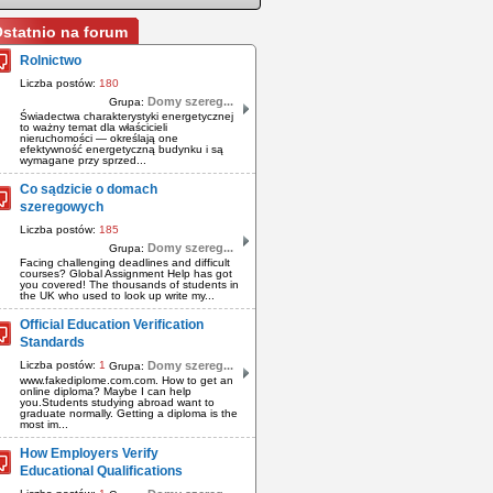
statnio na forum
Rolnictwo
Liczba postów:
180
Domy szereg...
Grupa:
Świadectwa charakterystyki energetycznej
to ważny temat dla właścicieli
nieruchomości — określają one
efektywność energetyczną budynku i są
wymagane przy sprzed...
Co sądzicie o domach
szeregowych
Liczba postów:
185
Domy szereg...
Grupa:
Facing challenging deadlines and difficult
courses? Global Assignment Help has got
you covered! The thousands of students in
the UK who used to look up write my...
Official Education Verification
Standards
Liczba postów:
1
Domy szereg...
Grupa:
www.fakediplome.com.com. How to get an
online diploma? Maybe I can help
you.Students studying abroad want to
graduate normally. Getting a diploma is the
most im...
How Employers Verify
Educational Qualifications