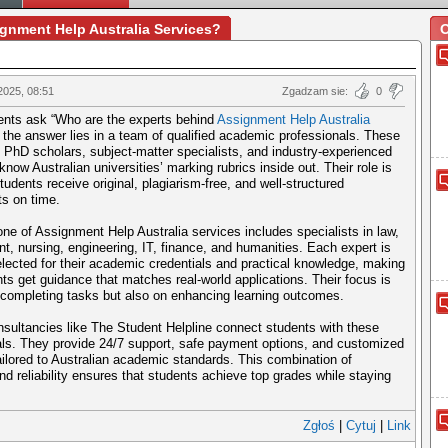
gnment Help Australia Services?
O
2025, 08:51
Zgadzam sie:
0
nts ask “Who are the experts behind
Assignment Help Australia
 the answer lies in a team of qualified academic professionals. These
 PhD scholars, subject-matter specialists, and industry-experienced
know Australian universities’ marking rubrics inside out. Their role is
tudents receive original, plagiarism-free, and well-structured
s on time.
e of Assignment Help Australia services includes specialists in law,
, nursing, engineering, IT, finance, and humanities. Each expert is
elected for their academic credentials and practical knowledge, making
ts get guidance that matches real-world applications. Their focus is
n completing tasks but also on enhancing learning outcomes.
nsultancies like The Student Helpline connect students with these
als. They provide 24/7 support, safe payment options, and customized
ailored to Australian academic standards. This combination of
nd reliability ensures that students achieve top grades while staying
.
Zgłoś
|
Cytuj
|
Link