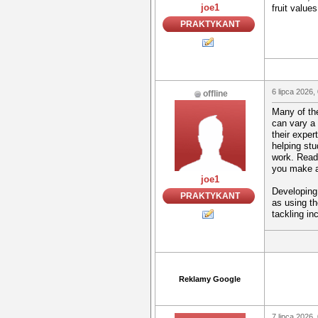
joe1
fruit value
PRAKTYKANT
6 lipca 2026,
offline
Many of the
can vary a 
their exper
helping stu
work. Read
you make a
joe1
Developing 
PRAKTYKANT
as using th
tackling in
Reklamy Google
7 lipca 2026,