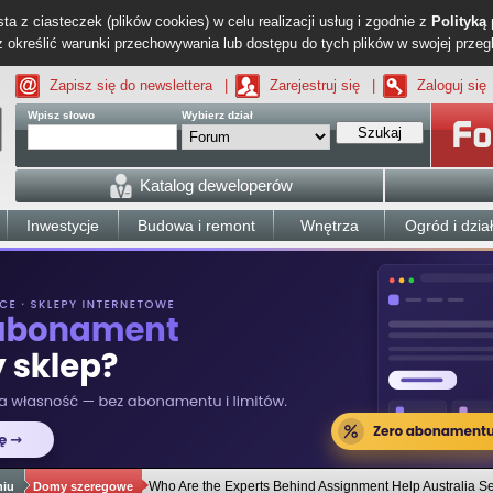
ta z ciasteczek (plików cookies) w celu realizacji usług i zgodnie z
Polityką
określić warunki przechowywania lub dostępu do tych plików w swojej przeg
Zapisz się do newslettera
|
Zarejestruj się
|
Zaloguj się
Wpisz słowo
Wybierz dział
Szukaj
Katalog deweloperów
Inwestycje
Budowa i remont
Wnętrza
Ogród i dzia
Who Are the Experts Behind Assignment Help Australia S
niu
Domy szeregowe