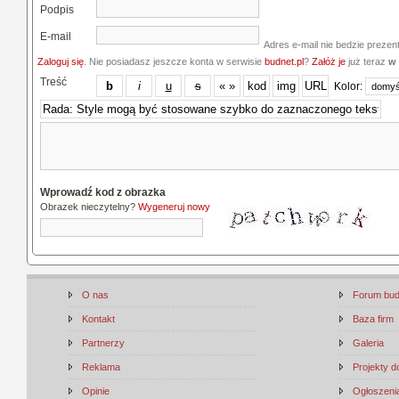
Podpis
E-mail
Adres e-mail nie bedzie prezen
Zaloguj się
. Nie posiadasz jeszcze konta w serwisie
budnet.pl
?
Załóż je
już teraz
w 
Treść
Kolor:
Wprowadź kod z obrazka
Obrazek nieczytelny?
Wygeneruj nowy
O nas
Forum bu
Kontakt
Baza firm
Partnerzy
Galeria
Reklama
Projekty 
Opinie
Ogłoszenia