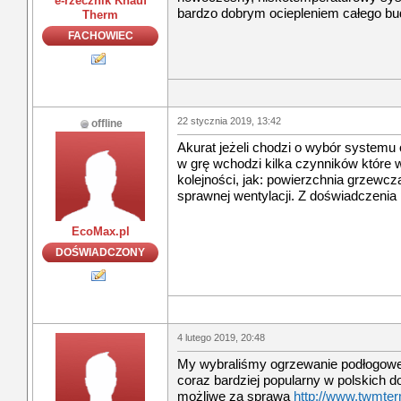
e-rzecznik Knauf
bardzo dobrym ociepleniem całego bu
Therm
FACHOWIEC
22 stycznia 2019, 13:42
offline
Akurat jeżeli chodzi o wybór systemu
w grę wchodzi kilka czynników które 
kolejności, jak: powierzchnia grzewcz
sprawnej wentylacji. Z doświadczenia 
EcoMax.pl
DOŚWIADCZONY
4 lutego 2019, 20:48
My wybraliśmy ogrzewanie podłogowe.
coraz bardziej popularny w polskich d
możliwe za sprawą
http://www.twmter