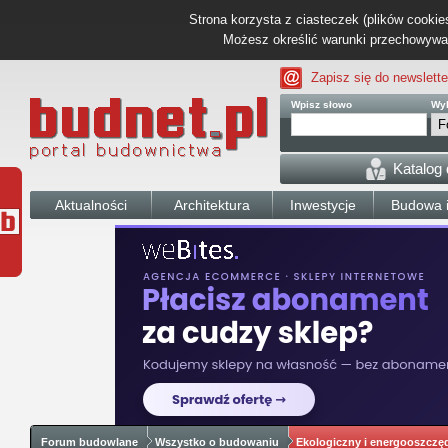
Strona korzysta z ciasteczek (plików cookies
Możesz określić warunki przechowywani
Zapisz się do newslette
Wpisz słowo
Wyb
Katalog
Aktualności
Architektura
Inwestycje
Budowa i
Forum budowlane
Wszystko o budowaniu
Ekologiczny i energooszcz