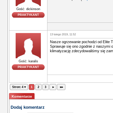
Gość: dickinson
PRAKTYKANT
13 lutego 2019, 11:52
Nasze ogrzewanie pochodzi od Elite
Sprawuje się ono zgodnie z naszymi 
klimatyzację zdecydowaliśmy się zamó
Gość: karalis
PRAKTYKANT
Stron: 4 ▾
1
2
3
▸
▸▸
Komentarze
Dodaj komentarz