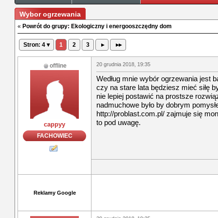
Wybor ogrzewania
«
Powrót do grupy: Ekologiczny i energooszczędny dom
Stron: 4 ▾
1
2
3
▸
▸▸
20 grudnia 2018, 19:35
offline
Według mnie wybór ogrzewania jest 
czy na stare lata będziesz mieć siłę b
nie lepiej postawić na prostsze rozwi
nadmuchowe było by dobrym pomysłem
http://problast.com.pl/ zajmuje się m
to pod uwagę.
cappyy
FACHOWIEC
Reklamy Google