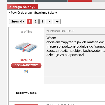
Z czego ściany?
«
Powrót do grupy: Stawiamy ściany
Stron: 4 ▾
1
2
3
▸
▸▸
21 listopada 2006, 09:45
offline
Witam
chciałam zapytać z jakich materiałó
macie sprawdzone budulce do "samodz
zaoszczedzić na ekipie fachowców na
dziekuję za podpowiedzi.
karolina
DOŚWIADCZONY
Reklamy Google