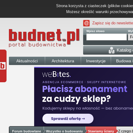
Strona korzysta z ciasteczek (plików cookies
Możesz określić warunki przechowywani
Zapisz się do newslette
Wpisz słowo
Wyb
Katalog
Aktualności
Architektura
Inwestycje
Budowa i
Z czego 
Forum budowlane
Wszystko o budowaniu
Stawiamy ściany