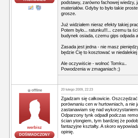
podstawy, zarówno fachowej wiedzy, j
materiałów. Gdyby to było takie proste
grosze.
Już widziałem nieraz efekty takiej pr
Potem było... ratunku!!!... czemu ta ś
budynek osiada, czemu gips odpada a p
Zasada jest jedna - nie masz pieniędzy 
będzie Cię to kosztować w niedalekiej
Ale oczywiście - wolnoć Tomku..
Powodzenia w zmaganiach ;)
20 lutego 2009, 22:23
offline
Zgadzam się całkowicie. Oszczędzać
porównaniu cen w hurtowniach, a nie j
zastanawiam się nad wykorzystaniem
Odparzony tynk odpadł podczas remo
ścian ytongiem, tym bardziej że podo
fantazyjne kształty. A skoro wypowiada
werbisz
opinię.
DOŚWIADCZONY