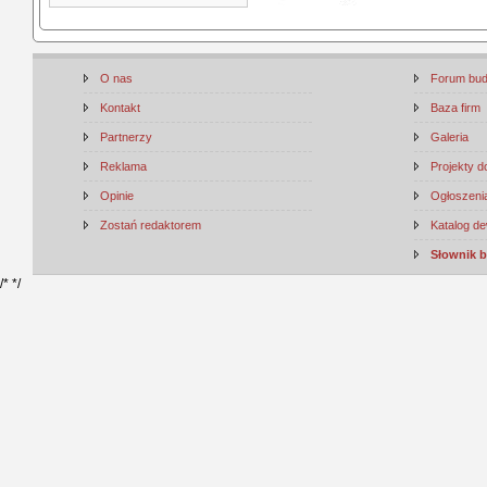
O nas
Forum bu
Kontakt
Baza firm
Partnerzy
Galeria
Reklama
Projekty 
Opinie
Ogłoszenia
Zostań redaktorem
Katalog d
Słownik 
/*
*/