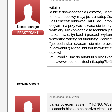
21 listopada 2006, 14:18
witaj :)
ja nie z doświadczenia (jeszcze). Ma
ten etap budowy mają już za sobą. Zd
Jeśli chcesz budować "murując", prop
cegłami na przykład- układa się je szy
Konto usunięte
wymiary. Niekoniecznie ta technika j
PRAKTYKANT
na zaprawie, tynkach i pracach wyko
wszystko zależy od funduszy. Powiem
"gospodarska" czasami się nie sprawd
budowaniu :) Moze inni forumowicze
odzew!
PS. Poniżej link do artykułu o bloczk
http://www.budnet.pl/technika.php?
Reklamy Google
21 listopada 2006, 23:19
Ja też polecam system YTONG. Wysta
układania bloczko na bardzo cieniutk