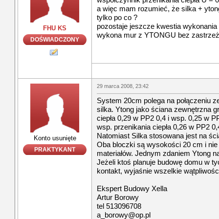
a więc mam rozumieć, że silka + ytong 
tylko po co ?
pozostaje jeszcze kwestia wykonania 
FHU KS
wykona mur z YTONGU bez zastrzeżeń 
DOŚWIADCZONY
29 marca 2008, 23:42
System 20cm polega na połączeniu ze
silka. Ytong jako ściana zewnętrzna g
ciepła 0,29 w PP2 0,4 i wsp. 0,25 w P
wsp. przenikania ciepła 0,26 w PP2 0,
Natomiast Silka stosowana jest na śc
Konto usunięte
Oba bloczki są wysokości 20 cm i nie
PRAKTYKANT
materiałów. Jednym zdaniem Ytong na 
Jeżeli ktoś planuje budowę domu w ty
kontakt, wyjaśnie wszelkie wątpliwośc
Ekspert Budowy Xella
Artur Borowy
tel 513096708
a_borowy@op.pl