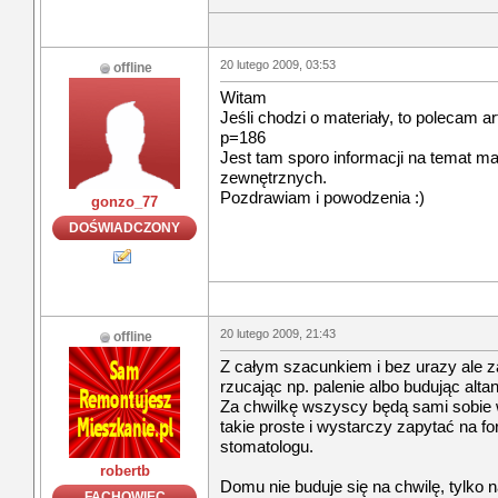
20 lutego 2009, 03:53
offline
Witam
Jeśli chodzi o materiały, to polecam ar
p=186
Jest tam sporo informacji na temat m
zewnętrznych.
Pozdrawiam i powodzenia :)
gonzo_77
DOŚWIADCZONY
20 lutego 2009, 21:43
offline
Z całym szacunkiem i bez urazy ale 
rzucając np. palenie albo budując alta
Za chwilkę wszyscy będą sami sobie 
takie proste i wystarczy zapytać na f
stomatologu.
robertb
Domu nie buduje się na chwilę, tylko na
FACHOWIEC