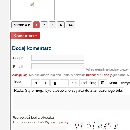
Stron: 4 ▾
1
2
3
▸
▸▸
Komentarze
Dodaj komentarz
Podpis
E-mail
Adres e-mail nie bedzie prezen
Zaloguj się
. Nie posiadasz jeszcze konta w serwisie
budnet.pl
?
Załóż je
już teraz
w 
Treść
Kolor:
Wprowadź kod z obrazka
Obrazek nieczytelny?
Wygeneruj nowy