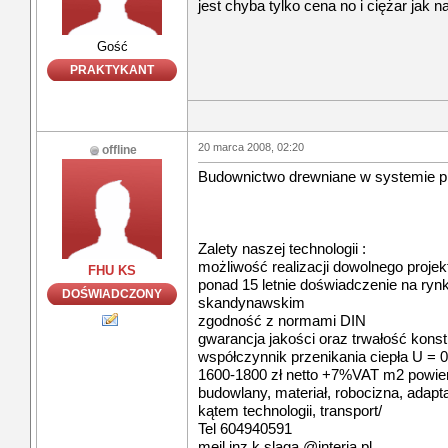
jest chyba tylko cena no i ciężar jak n
Gość
PRAKTYKANT
20 marca 2008, 02:20
offline
Budownictwo drewniane w systemie pr
Zalety naszej technologii :
możliwość realizacji dowolnego projek
FHU KS
ponad 15 letnie doświadczenie na ryn
DOŚWIADCZONY
skandynawskim
zgodność z normami DIN
gwarancja jakości oraz trwałość konstr
współczynnik przenikania ciepła U = 
1600-1800 zł netto +7%VAT m2 powier
budowlany, materiał, robocizna, adapt
kątem technologii, transport/
Tel 604940591
meil inz.k.slaga @interia.pl