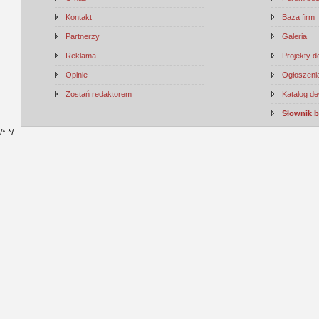
Kontakt
Baza firm
Partnerzy
Galeria
Reklama
Projekty 
Opinie
Ogłoszenia
Zostań redaktorem
Katalog d
Słownik 
/*
*/