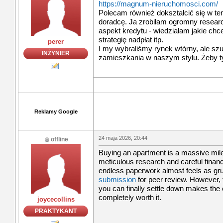
https://magnum-nieruchomosci.com/
Polecam również dokształcić się w te
doradcę. Ja zrobiłam ogromny researc
aspekt kredytu - wiedziałam jakie c
strategię nadpłat itp.
perer
I my wybraliśmy rynek wtórny, ale s
INŻYNIER
zamieszkania w naszym stylu. Żeby ty
Reklamy Google
24 maja 2026, 20:44
offline
Buying an apartment is a massive miles
meticulous research and careful financ
endless paperwork almost feels as gru
submission
for peer review. However, 
you can finally settle down makes the 
completely worth it.
joycecollins
PRAKTYKANT