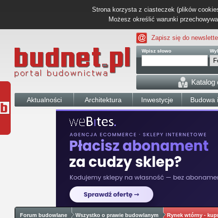
Strona korzysta z ciasteczek (plików cookies
Możesz określić warunki przechowywani
Zapisz się do newslette
Wpisz słowo
Wyb
Katalog
Aktualności
Architektura
Inwestycje
Budowa i
Forum budowlane
Wszystko o prawie budowlanym
Rynek wtórny - kup