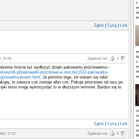
z 
w
n
in
Zgłoś
|
Cytuj
|
Link
wy
d
2, 10:39
Zgadzam sie:
0
z
w
edzenia można też wydłużyć dzięki pakowaniu próżniowemu -
ni
jskiwyrob.pl/pakowarki-prozniowe-w oreczki/1532-pakowarka-
w
grzewarka-biowin.html
. Ja pomimo tego, że staram się robić
kupy, to zawsze coś zostaje albo coś. Pakuje próżniowo od razu po
zięki temu mogę wykorzystać to w dłuższym terminie. Bardzo się to
c
cz
ar
Zgłoś
|
Cytuj
|
Link
mo
o
022, 17:27
Zgadzam sie:
0
Ni