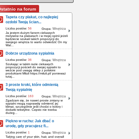
statnio na forum
Tapeta czy plakat, co najlepiej
ozdobi Twoją ścian...
Liczba postów:
56
Wnętrza
Grupa:
Ja jestem dużym fanem ciekawych
motywów na plakatach i w mojej opinii jeżeli
będziecie szukali takich propozycji do
swojego wnętrza to warto odwiedzić On my
Wal...
Dobrze urządzona sypialnia
Liczba postów:
36
Wnętrza
Grupa:
Szukając w takim razie ciekawych
propozycji pościeli do swojej sypialni to
weźcie pod uwagę sklep z polskimi
produktami Miluli https://miluli.pl/ ponieważ
tutaj...
3 proste kroki, które odmienią
Twoją sypialnię
Liczba postów:
163
Wnętrza
Grupa:
Zgadzam się, że nawet proste zmiany w
sypialni mogą naprawdę odmienić jej
klimat, szczególnie jeśli chodzi o kolory i
dodatki tekstylne. Często nie trzeba
dużeg...
Piękno w ruchu: Jak dbać o
urodę, gdy pracujesz fi...
Liczba postów:
1
Wnętrza
Grupa:
Taking care of your skin, hair, and overall