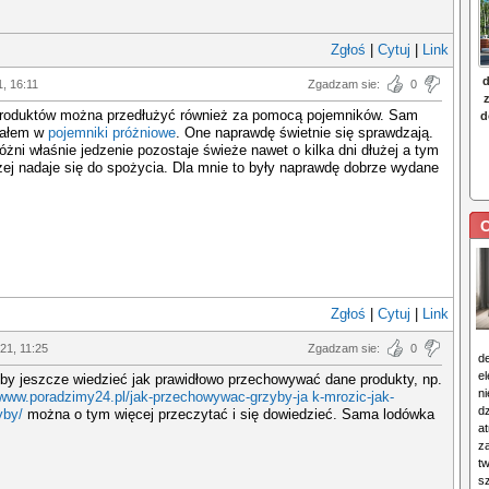
Zgłoś
|
Cytuj
|
Link
1, 16:11
Zgadzam sie:
0
roduktów można przedłużyć również za pomocą pojemników. Sam
wałem w
pojemniki próżniowe
. One naprawdę świetnie się sprawdzają.
różni właśnie jedzenie pozostaje świeże nawet o kilka dni dłużej a tym
ej nadaje się do spożycia. Dla mnie to były naprawdę dobrze wydane
C
Zgłoś
|
Cytuj
|
Link
021, 11:25
Zgadzam sie:
0
d
e
by jeszcze wiedzieć jak prawidłowo przechowywać dane produkty, np.
n
www.poradzimy24.pl/jak-przechowywac-grzyby-ja k-mrozic-jak-
d
yby/
można o tym więcej przeczytać i się dowiedzieć. Sama lodówka
at
z
t
s