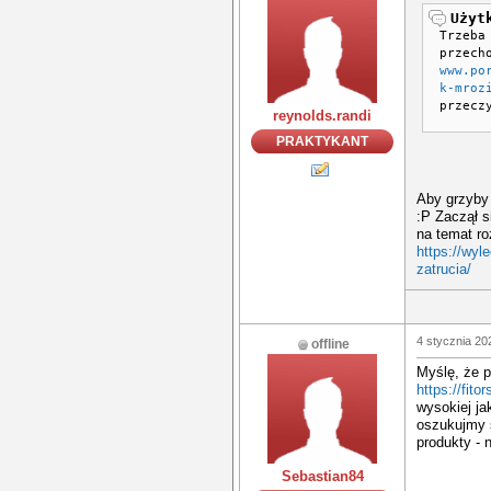
Użyt
Trzeba
przech
www.po
k-mroz
przecz
reynolds.randi
PRAKTYKANT
Aby grzyby 
:P Zaczął s
na temat r
https://wyl
zatrucia/
4 stycznia 20
offline
Myślę, że p
https://fitor
wysokiej ja
oszukujmy s
produkty - n
Sebastian84