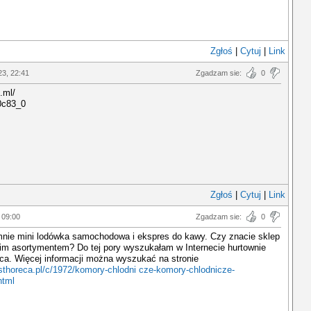
Zgłoś
|
Cytuj
|
Link
23, 22:41
Zgadzam sie:
0
i.ml/
0c83_0
Zgłoś
|
Cytuj
|
Link
 09:00
Zgadzam sie:
0
 mnie mini lodówka samochodowa i ekspres do kawy. Czy znacie sklep
kim asortymentem? Do tej pory wyszukałam w Internecie hurtownie
ca. Więcej informacji można wyszukać na stronie
esthoreca.pl/c/1972/komory-chlodni cze-komory-chlodnicze-
html