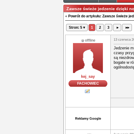
Zawsze świeże jedzenie dzięki 
«
Powrót do artykułu: Zawsze świeże jed
Stron: 5 ▾
1
2
3
▸
▸▸
13 czerwca 2
offline
Jedzenie mu
czasy przyg
są niezdrow
bogate w r
ogólnodost
kej_say
FACHOWIEC
Reklamy Google