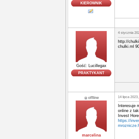
KIEROWNIK
4 stycznia 20
http://chulk
chulki.ml 9
Gość: Lucillegax
PRAKTYKANT
14 lipca 2023,
offline
Interesuje
online z ta
Invest Hore
https://inv
mroznicze.
marcelina