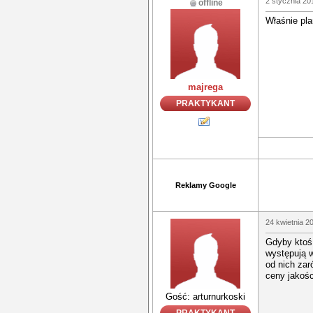
2 stycznia 20
offline
Właśnie pla
majrega
PRAKTYKANT
Reklamy Google
24 kwietnia 2
Gdyby ktoś 
występują w
od nich zar
ceny jakoś
Gość: arturnurkoski