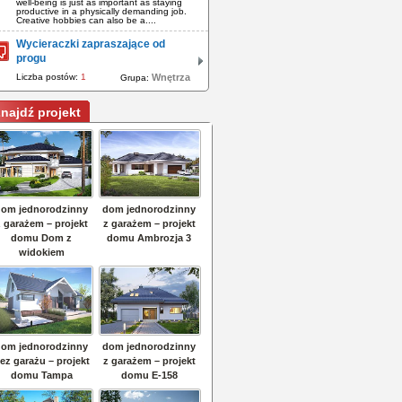
well-being is just as important as staying
productive in a physically demanding job.
Creative hobbies can also be a....
Wycieraczki zapraszające od
progu
Liczba postów:
1
Wnętrza
Grupa:
najdź projekt