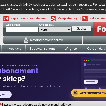
ta z ciasteczek (plików cookies) w celu realizacji usług i zgodnie z
Polityką
określić warunki przechowywania lub dostępu do tych plików w swojej przeg
Zapisz się do newslettera
|
Zarejestruj się
|
Zaloguj się
Wpisz słowo
Wybierz dział
Szukaj
Katalog deweloperów
Inwestycje
Budowa i remont
Wnętrza
Ogród i dzia
Zawsze świeże jedzenie dzięki nowoczesnej lodówce