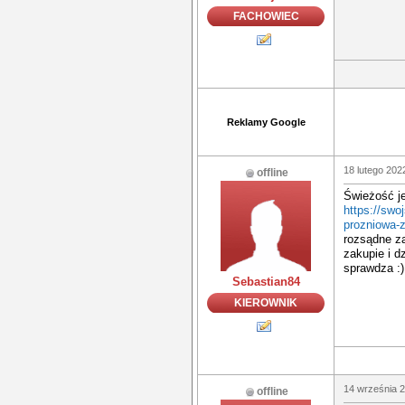
FACHOWIEC
Reklamy Google
18 lutego 202
offline
Świeżość j
https://swo
prozniowa-z
rozsądne za
zakupie i d
sprawdza :)
Sebastian84
KIEROWNIK
14 września 2
offline