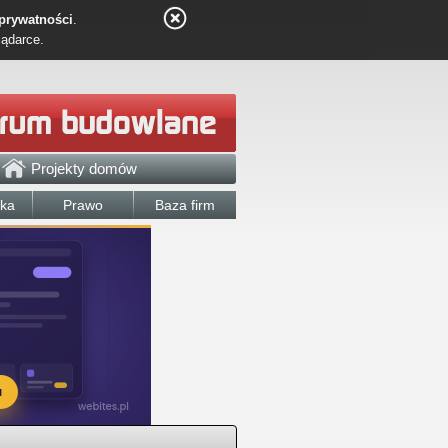
 prywatności
.
lądarce.
Projekty domów
łka
Prawo
Baza firm