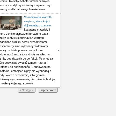
hromu. To cichy bohater nowoczesnych
anżacji w stylu quiet luxury i wymarzony
warzysz dla naturalnych materiałów.
Scandinavian Warmth:
wnętrza, które koją i
dojrzewają z czasem
Naturalne materiały i
lory ziemi o głębszych tonach to baza
nętrz w stylu Scandinavian Warmth.
zdobione bliskimi sercu przedmiotami,
ślinami i ręcznie wykonanymi detalami
orzą osobistą przestrzeń, w której
odzienność może toczyć się we własnym
tmie, bez dążenia do perfekcji. To wnętrza,
óre pozwalają zwolnić tempo i nabrać
ystansu do codzienności. Zbudowane na
rostocie i emocjach nigdy nie wychodzą z
dy. Wręcz przeciwnie, z biegiem lat
abierają wysmakowania, niezmiennie budując
tmosferę kojącego spokoju.
« Następne
Poprzednie »