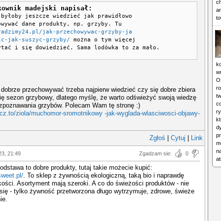
c
kownik madejski napisał:
ar
 byłoby jeszcze wiedzieć jak prawidłowo
to
owywać dane produkty, np. grzyby. Tu
radzimy24.pl/jak-przechowywac-grzyby-ja
ic-jak-suszyc-grzyby/
można o tym więcej
ytać i się dowiedzieć. Sama lodówka to za mało.
ko
w
O
ro
dobrze przechowywać trzeba najpierw wiedzieć czy się dobre zbiera
tw
ię sezon grzybowy, dlatego myślę, że warto odświeżyć swoją wiedzę
c
ozpoznawania grzybów. Polecam Wam tę stronę :)
ry
ecz.to/ziola/muchomor-sromotnikowy -jak-wyglada-wlasciwosci-objawy-
kt
d
p
Zgłoś
|
Cytuj
|
Link
mo
n
23, 21:49
Zgadzam sie:
0
a
odstawa to dobre produkty, tutaj takie możecie kupić:
sweet.pl/
. To sklep z żywnością ekologiczną, taką bio i naprawdę
kości. Asortyment mają szeroki. A co do świeżości produktów - nie
ię - tylko żywność przetworzona długo wytrzymuje, zdrowe, świeże
ie.