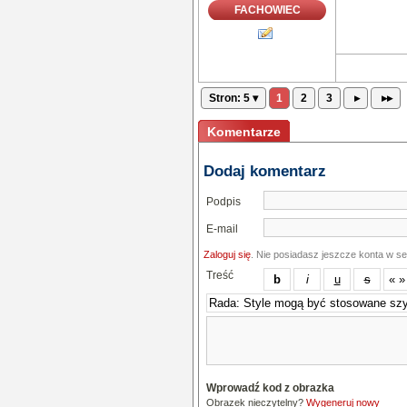
FACHOWIEC
Stron: 5 ▾
1
2
3
▸
▸▸
Komentarze
Dodaj komentarz
Podpis
E-mail
Zaloguj się
. Nie posiadasz jeszcze konta w s
Treść
Wprowadź kod z obrazka
Obrazek nieczytelny?
Wygeneruj nowy