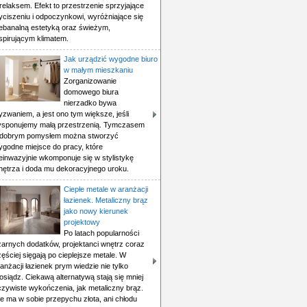
relaksem. Efekt to przestrzenie sprzyjające
yciszeniu i odpoczynkowi, wyróżniające się
iebanalną estetyką oraz świeżym,
spirującym klimatem.
Jak urządzić wygodne biuro
w małym mieszkaniu
Zorganizowanie
domowego biura
nierzadko bywa
zwaniem, a jest ono tym większe, jeśli
ysponujemy małą przestrzenią. Tymczasem
 dobrym pomysłem można stworzyć
ygodne miejsce do pracy, które
einwazyjnie wkomponuje się w stylistykę
nętrza i doda mu dekoracyjnego uroku.
Ciepłe metale w aranżacji
łazienek. Metaliczny brąz
jako nowy kierunek
projektowy
Po latach popularności
zarnych dodatków, projektanci wnętrz coraz
ęściej sięgają po cieplejsze metale. W
anżacji łazienek prym wiedzie nie tylko
siądz. Ciekawą alternatywą stają się mniej
czywiste wykończenia, jak metaliczny brąz.
e ma w sobie przepychu złota, ani chłodu