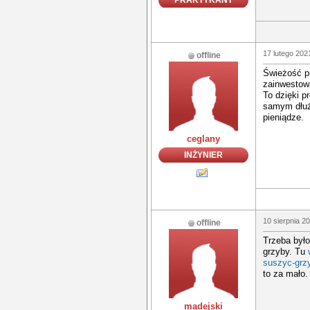
PRAKTYKANT
17 lutego 202
offline
Świeżość p
zainwesto
To dzięki p
samym dłuż
pieniądze.
ceglany
INŻYNIER
10 sierpnia 2
offline
Trzeba było
grzyby. Tu
suszyc-grz
to za mało.
madejski