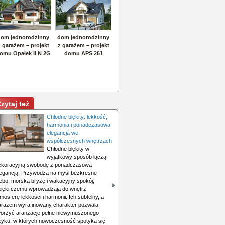
zytaj też
Chłodne błękity: lekkość,
harmonia i ponadczasowa
elegancja we
współczesnych wnętrzach
Chłodne błękity w
wyjątkowy sposób łączą
ekoracyjną swobodę z ponadczasową
legancją. Przywodzą na myśl bezkresne
iebo, morską bryzę i wakacyjny spokój,
zięki czemu wprowadzają do wnętrz
mosferę lekkości i harmonii. Ich subtelny, a
arazem wyrafinowany charakter pozwala
worzyć aranżacje pełne niewymuszonego
zyku, w których nowoczesność spotyka się