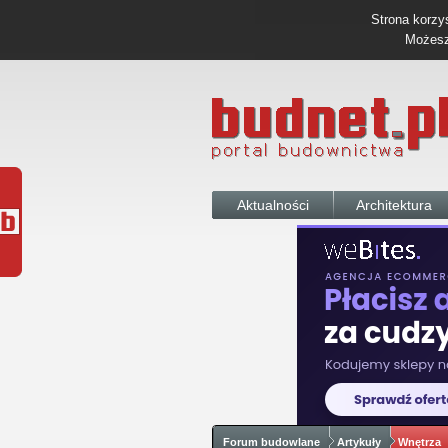
Strona korzys
Możesz 
Aktualności
Architektura
Forum budowlane
Artykuły
Wnętrza