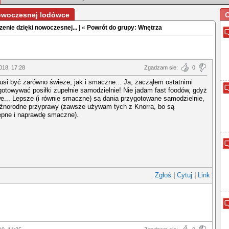
nowoczesnej lodówce
O
zenie dzięki nowoczesnej...
| «
Powrót do grupy: Wnętrza
018, 17:28
Zgadzam sie:
0
si być zarówno świeże, jak i smaczne... Ja, zacząłem ostatnimi
otowywać posiłki zupełnie samodzielnie! Nie jadam fast foodów, gdyż
e... Lepsze (i równie smaczne) są dania przygotowane samodzielnie,
óżnorodne przyprawy (zawsze używam tych z Knorra, bo są
ępne i naprawdę smaczne).
Zgłoś
|
Cytuj
|
Link