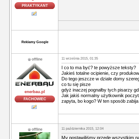
PRAKTYKANT
Reklamy Google
11 września 2015, 01:35
offline
I co to ma być? te powyższe teksty?
Jakieś totalne ocipienie, czy produkow
Do tego jeszcze w dziale domy szere
co tu się pisze
gdyż inaczej pognałby tych pisarzy gdz
enerbau.pl
Jak jakiś normalny użytkownik poczyta 
FACHOWIEC
zapyta, bo kogo? W ten sposób zabija
11 października 2015, 12:04
offline
My postawiliśmy przede wszystkim na 