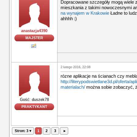
Dopracowane szczegóły mogą wiele zd
mieszkania z takimi nowoczesnymi a
na wynajem w Krakowie
Ładne to ludz
ahhhh :)
anastazja4390
MAJSTER
2 lutego 2016, 22:08
rózne aplikacje na ścianach czy mebla
http://literypodswietlane3d.pl/oferta/apl
materialach/
można sobie zobaczyć, że 
Gość: duszek78
PRAKTYKANT
Stron: 3 ▾
1
2
3
▸