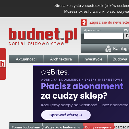
Strona korzysta z ciasteczek (plików cookies
Możesz określić warunki przechowywani
Zapisz się do newslette
Wpisz słowo
Wyb
Katalog
Aktualności
Architektura
Inwestycje
Budowa i
bardzo 
Forum budowlane
Wszystko o budowaniu
Domy szeregowe