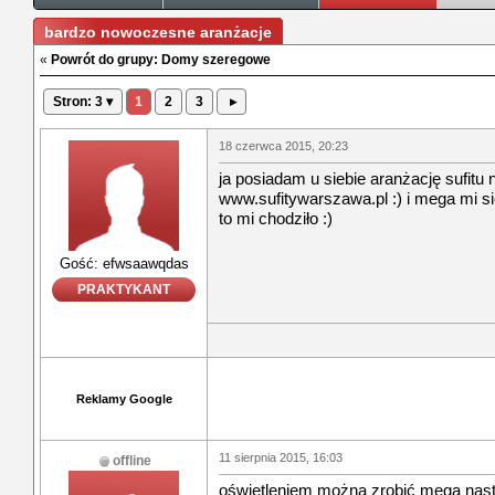
bardzo nowoczesne aranżacje
«
Powrót do grupy: Domy szeregowe
Stron: 3 ▾
1
2
3
▸
18 czerwca 2015, 20:23
ja posiadam u siebie aranżację sufitu
www.sufitywarszawa.pl :) i mega mi s
to mi chodziło :)
Gość: efwsaawqdas
PRAKTYKANT
Reklamy Google
11 sierpnia 2015, 16:03
offline
oświetleniem można zrobić mega nas