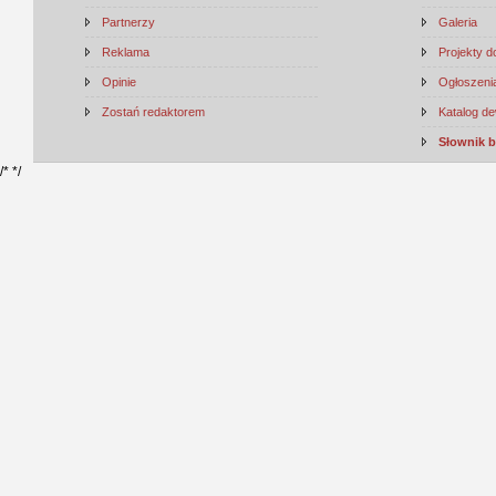
Partnerzy
Galeria
Reklama
Projekty 
Opinie
Ogłoszenia
Zostań redaktorem
Katalog d
Słownik 
/*
*/