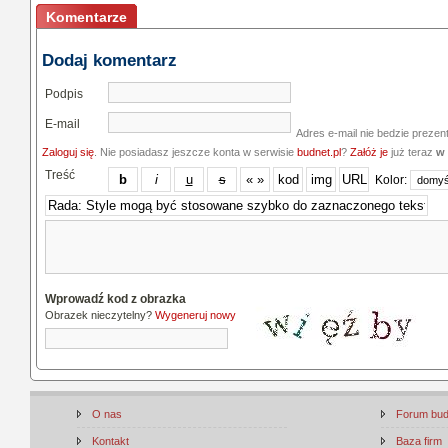
Komentarze
Dodaj komentarz
Podpis
E-mail
Adres e-mail nie bedzie prezen
Zaloguj się
. Nie posiadasz jeszcze konta w serwisie
budnet.pl
?
Załóż je
już teraz
w 
Treść
Kolor:
Wprowadź kod z obrazka
Obrazek nieczytelny?
Wygeneruj nowy
O nas
Forum bu
Kontakt
Baza firm