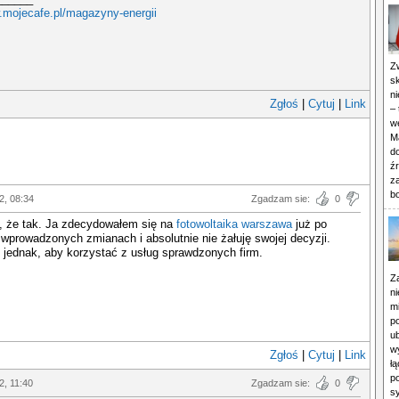
.mojecafe.pl/magazyny-energii
Z
s
n
Zgłoś
|
Cytuj
|
Link
– 
w
M
d
ź
z
b
2, 08:34
Zgadzam sie:
0
, że tak. Ja zdecydowałem się na
fotowoltaika warszawa
już po
wprowadzonych zmianach i absolutnie nie żałuję swojej decyzji.
 jednak, aby korzystać z usług sprawdzonych firm.
Z
n
mi
po
u
w
Zgłoś
|
Cytuj
|
Link
ł
p
2, 11:40
Zgadzam sie:
0
s