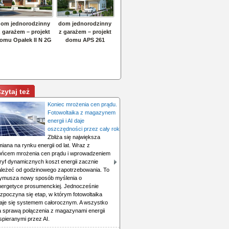
zytaj też
Koniec mrożenia cen prądu.
Fotowoltaika z magazynem
energii i AI daje
oszczędności przez cały rok
Zbliża się największa
iana na rynku energii od lat. Wraz z
ońcem mrożenia cen prądu i wprowadzeniem
aryf dynamicznych koszt energii zacznie
ależeć od godzinowego zapotrzebowania. To
ymusza nowy sposób myślenia o
nergetyce prosumenckiej. Jednocześnie
zpoczyna się etap, w którym fotowoltaika
taje się systemem całorocznym. A wszystko
a sprawą połączenia z magazynami energii
spieranymi przez AI.