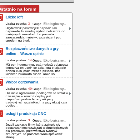
statnio na forum
Łóżko loft
Liczba postów:
3
Ekologiczny...
Grupa:
Użytkownik pavlowojcik napisał: Tak
naprawdę to świetny wybór, zwłaszcza do
mniejszych mieszkań, bo pozwala
zaoszczędzić mnóstwo przestrzeni pod
spodem na biurk...
Bezpieczeństwo danych a gry
online – Wasze opinie
Liczba postów:
14
Ekologiczny...
Grupa:
Mä oon huomannut, että netissä pelatessa
tietoturva on usein se asia, jota ei ajattele
ennen kuin jotain menee pieleen. Itse
kiinnitän huomiota siihen, onko siv...
Wybor ogrzewania
Liczba postów:
40
Ekologiczny...
Grupa:
Dla mnie ogrzewanie podłogowe to strzał w
dziesiątkę – komfort cieplny jest
nieporównywalnie lepszy niż przy
tradycyjnych grzejnikach, a przy okazji cała
podłog...
usługi i produkcja CNC
Liczba postów:
3
Ekologiczny...
Grupa:
Jeżeli szukacie firmy, która zajmuje się
dostarczaniem rozwiązań technologicznych
dla przemysłu przetwórstwa tworzyw
sztucznych, to polecam Wam sprawdzić
stronę...