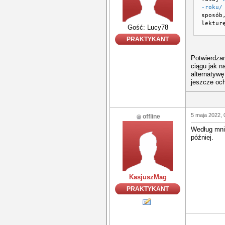
-roku/
sposób
lektur
Gość: Lucy78
PRAKTYKANT
Potwierdzam
ciągu jak n
alternatywę
jeszcze och
5 maja 2022, 
offline
Według mn
później.
KasjuszMag
PRAKTYKANT