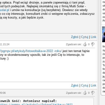
n
ę opłaca. Prąd wciąż drożeje, a panele zapewniają ci tani prąd,
s
 od tych podwyżek. Najlepiej skontaktuj się z firmą Multi Solar -
d
solar.pl
i umów na konsultacje (są bezpłatne). Dowiesz sie wtedy
uz
 co cię interesuje, konsultant zrobi ci wstępne wyliczenia, zobaczysz
o
ją się koszty, a jaki będzie zysk.
Po
Zgłoś
|
Cytuj
|
Link
22, 21:24
Zgadzam sie:
0
f
s
//pgmpv.pl/artykuly/fotowoltaika-w-2022 -roku/
jest ten temat fajnie
za
 w skondensowany sposób, tak że jeśli Cię to interesuje, to
po
turę :)
zu
T
fo
dz
j
r
po
Zgłoś
|
Cytuj
|
Link
do
ni
20:06
Zgadzam sie:
0
kownik Gość: Antoniusz napisał:
https://pgmpv.pl/artykuly/fotowoltaika-w-2022