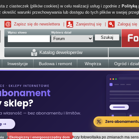
ta z ciasteczek (plików cookies) w celu realizacji usług i zgodnie z
Polityką
określić warunki przechowywania lub dostępu do tych plików w swojej przeg
Zapisz się do newslettera
|
Zarejestruj się
|
Zaloguj się
Wpisz słowo
Wybierz dział
Szukaj
Katalog deweloperów
Inwestycje
Budowa i remont
Wnętrza
Ogród i dzia
czy fotowoltaika po zmianach ma sens
niu
Ekologiczny i energooszczędny dom