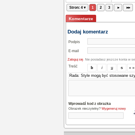
Stron: 4 ▾
1
2
3
▸
▸▸
Komentarze
Dodaj komentarz
Podpis
E-mail
Zaloguj się
. Nie posiadasz jeszcze konta w s
Treść
Wprowadź kod z obrazka
Obrazek nieczytelny?
Wygeneruj nowy