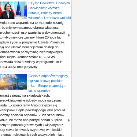
Czyste Powietrze z nowymi
ułatwieniami: wyższe
dotacje, krótszy okres
własności i prostsze wnioski
większone wsparcie na termomodernizację,
krócenie wymaganego okresu własności
ieruchomości i usprawnienia w dokumentacji
to tylko niektóre zmiany, które 20 lipca br.
ejdą w życie w programie Czyste Powietrze.
ają one ułatwić beneficjentom dostęp do
ofinansowania na wymianę nieefektywnych
ródeł ciepła. Jednocześnie NFOŚiGW
apowiada dalsze zmiany w programie, m.in.
on na audyt energetyczny.
Ciepło z odpadów mogłoby
ogrzać połowę polskich
miast. Eksperci apelują o
jasne przepisy
amiast zalegać na składowiskach,
ierecyklingowalne odpady mogą ogrzewać
asta. Eksperci firmy Arup przyjrzeli się
tencjałowi ciepła powstającego jako produkt
boczny spalania odpadów. Z ich szacunków
ynika, że może ono pokryć ponad 50 proc.
ącznych potrzeb grzewczych związanych z
odgrzewaniem wody użytkowej w miejskich
ystemach ciepłowniczych wszystkich miast