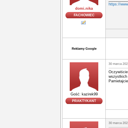
https://www
domi.nika
FACHOWIEC
Reklamy Google
30 marca 202
Oczywiście
wszystkich 
Pamietajcie
Gość: kazirek99
PRAKTYKANT
30 marca 202