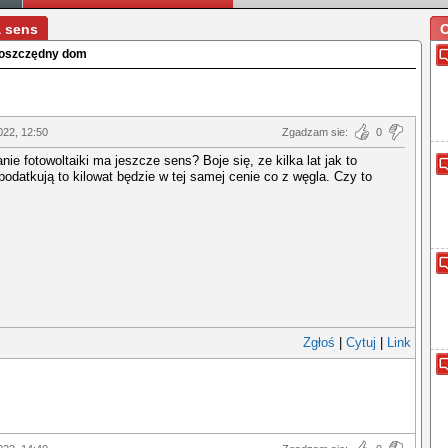
a sens
O
gooszczędny dom
022, 12:50
Zgadzam sie:
0
ie fotowoltaiki ma jeszcze sens? Boje się, ze kilka lat jak to
odatkują to kilowat będzie w tej samej cenie co z węgla. Czy to
Zgłoś
|
Cytuj
|
Link