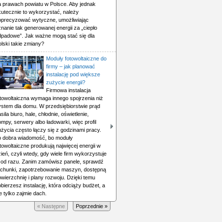
a prawach powiatu w Polsce. Aby jednak
kutecznie to wykorzystać, należy
oprecyzować wytyczne, umożliwiając
nanie tak generowanej energii za „ciepło
dpadowe”. Jak ważne mogą stać się dla
lski takie zmiany?
Moduły fotowoltaiczne do
firmy – jak planować
instalację pod większe
zużycie energii?
Firmowa instalacja
otowoltaiczna wymaga innego spojrzenia niż
ystem dla domu. W przedsiębiorstwie prąd
sila biuro, hale, chłodnie, oświetlenie,
mpy, serwery albo ładowarki, więc profil
życia często łączy się z godzinami pracy.
o dobra wiadomość, bo moduły
towoltaiczne produkują najwięcej energii w
ień, czyli wtedy, gdy wiele firm wykorzystuje
ą od razu. Zanim zamówisz panele, sprawdź
achunki, zapotrzebowanie maszyn, dostępną
wierzchnię i plany rozwoju. Dzięki temu
bierzesz instalację, która odciąży budżet, a
e tylko zajmie dach.
« Następne
Poprzednie »