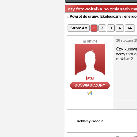
czy fotowoltaika po zmianach m
«
Powrót do grupy: Ekologiczny i ener
Stron: 4 ▾
1
2
3
▸
▸▸
26 stycznia 2
offline
Czy kupowan
wszystko op
możliwe?
jatar
DOŚWIADCZONY
Reklamy Google