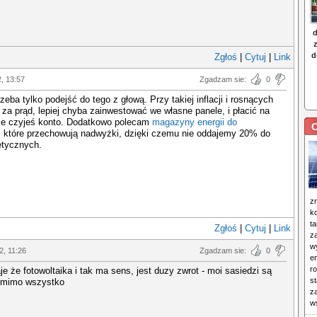
Zgłoś
|
Cytuj
|
Link
2, 13:57
Zgadzam sie:
0
zeba tylko podejść do tego z głową. Przy takiej inflacji i rosnących
za prąd, lepiej chyba zainwestować we własne panele, i płacić na
nie czyjeś konto. Dodatkowo polecam
magazyny energii do
C
, które przechowują nadwyżki, dzięki czemu nie oddajemy 20% do
etycznych.
zm
k
t
Zgłoś
|
Cytuj
|
Link
z
w
2, 11:26
Zgadzam sie:
0
e
ro
je że fotowoltaika i tak ma sens, jest duzy zwrot - moi sasiedzi są
s
 mimo wszystko
z
w
______