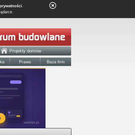
 prywatności
.
lądarce.
Projekty domów
łka
Prawo
Baza firm