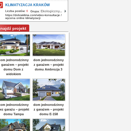
KLIMATYZACJA KRAKÓW
Liczba postów:
6
Ekologiczny...
Grupa:
https://dobraklima.com/video-konsultacje /
wycena online klimatyzacji
najdź projekt