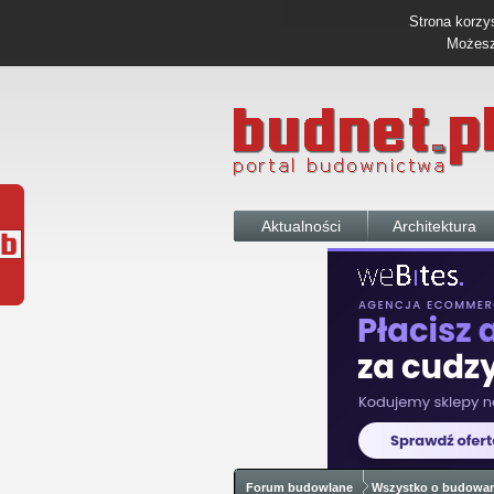
Strona korzys
Możesz 
Aktualności
Architektura
Forum budowlane
Wszystko o budowa