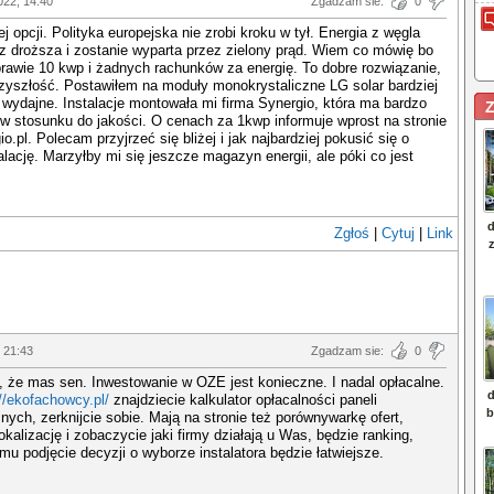
022, 14:40
Zgadzam sie:
0
ej opcji. Polityka europejska nie zrobi kroku w tył. Energia z węgla
z droższa i zostanie wyparta przez zielony prąd. Wiem co mówię bo
awie 10 kwp i żadnych rachunków za energię. To dobre rozwiązanie,
zyszłość. Postawiłem na moduły monokrystaliczne LG solar bardziej
 wydajne. Instalacje montowała mi firma Synergio, która ma bardzo
Z
w stosunku do jakości. O cenach za 1kwp informuje wprost na stronie
o.pl. Polecam przyjrzeć się bliżej i jak najbardziej pokusić się o
alację. Marzyłby mi się jeszcze magazyn energii, ale póki co jest
Zgłoś
|
Cytuj
|
Link
, 21:43
Zgadzam sie:
0
 że mas sen. Inwestowanie w OZE jest konieczne. I nadal opłacalne.
//ekofachowcy.pl/
znajdziecie kalkulator opłacalności paneli
znych, zerknijcie sobie. Mają na stronie też porównywarkę ofert,
lokalizację i zobaczycie jaki firmy działają u Was, będzie ranking,
emu podjęcie decyzji o wyborze instalatora będzie łatwiejsze.