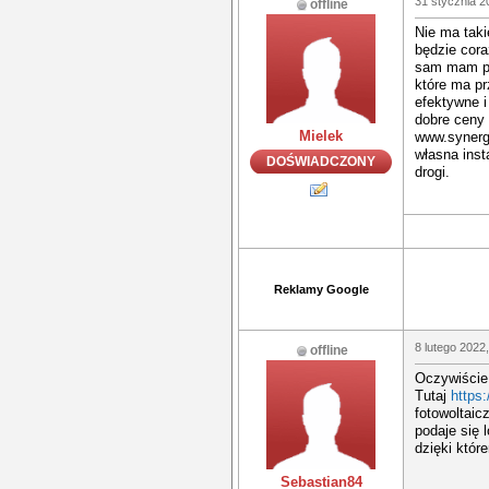
31 stycznia 2
offline
Nie ma taki
będzie cora
sam mam pr
które ma pr
efektywne i
dobre ceny 
Mielek
www.synergi
własna inst
DOŚWIADCZONY
drogi.
Reklamy Google
8 lutego 2022
offline
Oczywiście,
Tutaj
https:
fotowoltaic
podaje się 
dzięki któr
Sebastian84