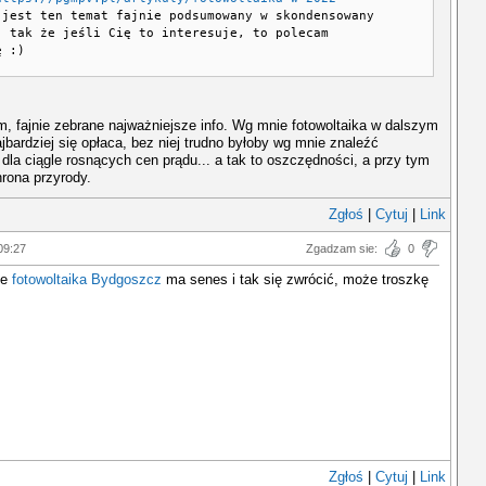
jest ten temat fajnie podsumowany w skondensowany
, tak że jeśli Cię to interesuje, to polecam
ę :)
, fajnie zebrane najważniejsze info. Wg mnie fotowoltaika w dalszym
ajbardziej się opłaca, bez niej trudno byłoby wg mnie znaleźć
 dla ciągle rosnących cen prądu... a tak to oszczędności, a przy tym
rona przyrody.
Zgłoś
|
Cytuj
|
Link
09:27
Zgadzam sie:
0
ie
fotowoltaika Bydgoszcz
ma senes i tak się zwrócić, może troszkę
Zgłoś
|
Cytuj
|
Link