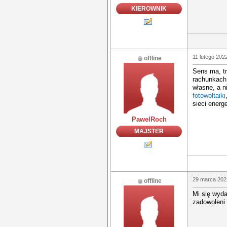
KIEROWNIK
11 lutego 202
offline
Sens ma, tr
rachunkach 
własne, a 
fotowoltaiki
sieci energ
PawelRoch
MAJSTER
29 marca 202
offline
Mi się wyda
zadowoleni
_________