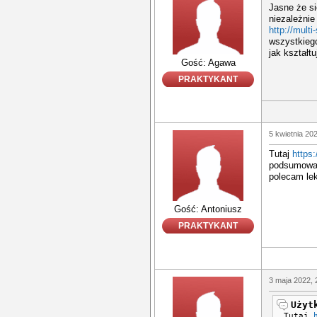
Jasne że si
niezależnie
http://multi-
wszystkiego
jak kształtu
Gość: Agawa
PRAKTYKANT
5 kwietnia 20
Tutaj
https:
podsumowany
polecam lek
Gość: Antoniusz
PRAKTYKANT
3 maja 2022, 
Użyt
Tutaj