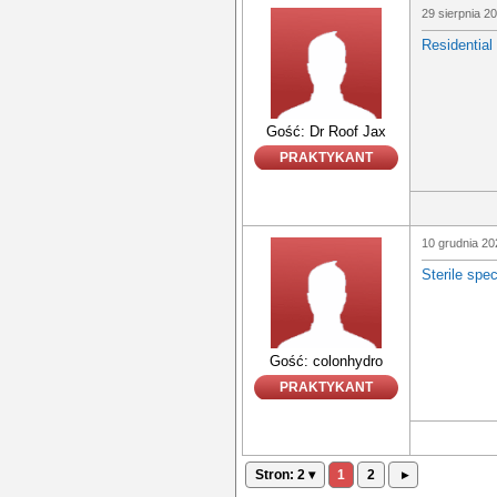
29 sierpnia 2
Residential
Gość: Dr Roof Jax
PRAKTYKANT
10 grudnia 20
Sterile spe
Gość: colonhydro
PRAKTYKANT
Stron: 2 ▾
1
2
▸