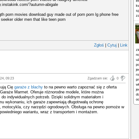
es
oy.instakink.com/?autumn-abigale
kw
sp
ength porn movies download guy made out of porn porn lg phone free
z
 seeker older men that like teen porn
Zgłoś
|
Cytuj
|
Link
zi
n
uż
p
je
ro
024, 09:23
Zgadzam sie:
0
p
wł
esują Cię
garaże z blachy
to na pewno warto zapoznać się z oferta
j
 Garaże Marmet. Oferuje różnorodne modele, które można
d
do indywidualnych potrzeb. Dzięki solidnym materiałom i
o
u wykonaniu, ich garaże zapewniają długotrwałą ochronę
 motocykla, czy narzędzi ogrodowych. Obsługa na pewno pomoże w
powiedniego wariantu, wraz z transportem i montażem.