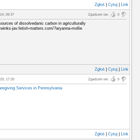
Zgłoś
|
Cytuj
|
Link
024, 09:37
Zgadzam sie:
0
sources of dissolvedanic carbon in agriculturally
etwinks-jav.fetish-matters.com/?aryanna-mollie
Zgłoś
|
Cytuj
|
Link
025, 17:20
Zgadzam sie:
0
aregiving Services in Pennsylvania
Zgłoś
|
Cytuj
|
Link