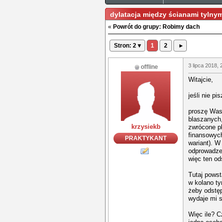
dylatacja między ścianami tylny
«
Powrót do grupy: Robimy dach
Stron: 2 ▾
1
2
▸
3 lipca 2018, 
offline
Witajcie,
jeśli nie p
proszę Was 
blaszanych
krzysiekb
zwrócone pl
finansowych
PRAKTYKANT
wariant). W
odprowadzen
więc ten od
Tutaj powst
w kolano t
żeby odstęp
wydaje mi s
Więc ile? 