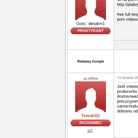
http://plab
free full l
porn videos
Gość: denakm1
PRAKTYKANT
Reklamy Google
13 sierpnia 2
offline
Jeśli inter
producenta
dostosować 
precyzyjnem
samochodu,
dobraniu od
Tomek111
FACHOWIEC