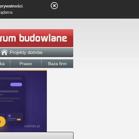
 prywatności
.
lądarce.
Projekty domów
łka
Prawo
Baza firm