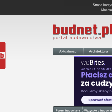
Strona korzys
Możesz 
Aktualności
Architektura
Forum budowlane
Wszystko o budowa