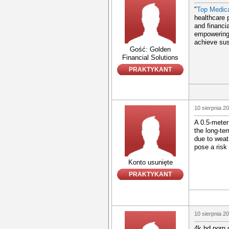
"
Top Medica
healthcare 
and financia
empowering 
achieve sus
Gość: Golden
Financial Solutions
PRAKTYKANT
10 sierpnia 2
A 0.5-meter
the long-te
due to weat
pose a risk 
Konto usunięte
PRAKTYKANT
10 sierpnia 2
4k hd porn 