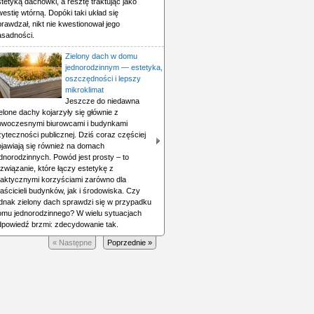
tetyką dachówki, a resztę traktując jako
estię wtórną. Dopóki taki układ się
rawdzał, nikt nie kwestionował jego
asadności.
Zielony dach w domu
jednorodzinnym — estetyka,
oszczędności i lepszy
mikroklimat
Jeszcze do niedawna
elone dachy kojarzyły się głównie z
owoczesnymi biurowcami i budynkami
yteczności publicznej. Dziś coraz częściej
ojawiają się również na domach
dnorodzinnych. Powód jest prosty – to
związanie, które łączy estetykę z
raktycznymi korzyściami zarówno dla
aścicieli budynków, jak i środowiska. Czy
ednak zielony dach sprawdzi się w przypadku
omu jednorodzinnego? W wielu sytuacjach
dpowiedź brzmi: zdecydowanie tak.
« Następne
Poprzednie »