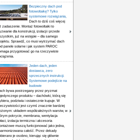
Bezpieczny dach pod
fotowoltaikę? Tylko
systemowe rozwiązania,
Dach to dziś coś więcej
ż zadaszenie. Montaż fotowoltaiki to
zwanie dla konstrukcji, izolacji i przede
szystkim, już na wstępie – dla samego
rojektu. Sprawdź, co musi wytrzymać dach
od panele solarne i jak system PAROC
omaga przygotować go na rzeczywiste
ciążenia.
Jeden dach, jeden
dostawca, zero
sprzecznych instrukcji.
Systemowe podejście na
budowie
ach bywa postrzegany przez pryzmat
ojedynczego produktu – dachówki, którą się
biera, podziwia i ostatecznie kupuje. W
zeczywistości jest czymś znacznie bardziej
łożonym: układem współzależnych warstw, w
tórym pokrycie, membrana, wentylacja
łaci, izolacja termiczna i akcesoria
ontażowe muszą funkcjonować jako jedna,
harmonizowana całość. Przez dekady
bierano je osobno, kierując się głównie