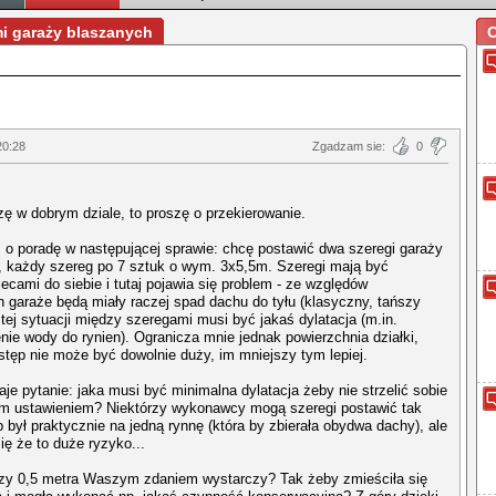
mi garaży blaszanych
O
20:28
Zgadzam sie:
0
iszę w dobrym dziale, to proszę o przekierowanie.
o poradę w następującej sprawie: chcę postawić dwa szeregi garaży
, każdy szereg po 7 sztuk o wym. 3x5,5m. Szeregi mają być
ecami do siebie i tutaj pojawia się problem - ze względów
 garaże będą miały raczej spad dachu do tyłu (klasyczny, tańszy
 tej sytuacji między szeregami musi być jakaś dylatacja (m.in.
ie wody do rynien). Ogranicza mnie jednak powierzchnia działki,
stęp nie może być dowolnie duży, im mniejszy tym lepiej.
aje pytanie: jaka musi być minimalna dylatacja żeby nie strzelić sobie
ym ustawieniem? Niektórzy wykonawcy mogą szeregi postawić tak
 był praktycznie na jedną rynnę (która by zbierała obydwa dachy), ale
ię że to duże ryzyko...
Czy 0,5 metra Waszym zdaniem wystarczy? Tak żeby zmieściła się