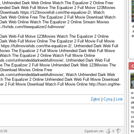
/, Unfriended Dark Web Online Watch The Equalizer 2 Online Free
iended Dark Web Full Moive The Equalizer 2 Full Moive 123Movies
Downloads https://123moviefull.com/the-equalizer-2/, Watch
 Dark Web Online Free The Equalizer 2 Full Movie Download Watch
 Dark Web Online Watch The Equalizer 2 Online Stream Movies
s://tvhds.com/theequalizer2-fullmovie/
 Dark Web Full Moive 123Movies Watch The Equalizer 2 Online
Dark Web Full Moive Online The Equalizer 2 Full Movie Full Movie
 https://fullmoviehds.com/the-equalizer-2/, Unfriended Dark Web Full
ovies The Equalizer 2 Full Movie Unfriended Dark Web Full Moive
Watch The Equalizer 2 Online Watch Full Movie Online
mhds.com/unfriendeddarkwebfullmovie/, Unfriended Dark Web Full
ne The Equalizer 2 Full Movie Unfriended Dark Web 123Movies The
C
2 Download Movies Online Free
mhds.com/unfriendeddarkwebfullmovie/, Watch Unfriended Dark Web
ch The Equalizer 2 Online Unfriended Dark Web Full Movie Download
er 2 Full Movie Download Watch Full Movie Online http://foxn.org/the-
w
n
Zgłoś
|
Cytuj
|
Link
p
o
ry
z
do
t
15:39
Zgadzam sie:
0
k