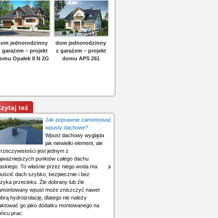
zytaj też
Jak poprawnie zamontować
wpusty dachowe?
Wpust dachowy wygląda
jak niewielki element, ale
 rzeczywistości jest jednym z
ajważniejszych punktów całego dachu
łaskiego. To właśnie przez niego woda ma
puścić dach szybko, bezpiecznie i bez
zyka przecieku. Źle dobrany lub źle
amontowany wpust może zniszczyć nawet
brą hydroizolację, dlatego nie należy
raktować go jako dodatku montowanego na
ońcu prac.