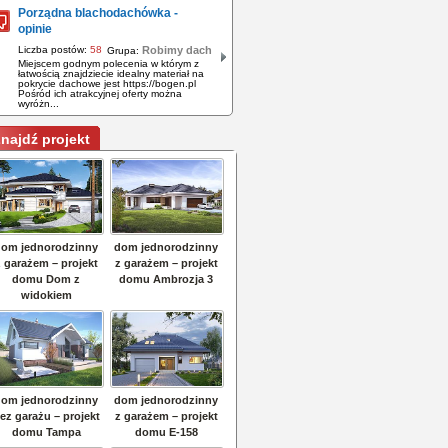
Porządna blachodachówka -
opinie
Liczba postów:
58
Robimy dach
Grupa:
Miejscem godnym polecenia w którym z
łatwością znajdziecie idealny materiał na
pokrycie dachowe jest https://bogen.pl
Pośród ich atrakcyjnej oferty można
wyróżn...
najdź projekt