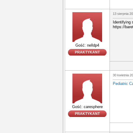
13 sierpnia 2
Identifying 
https://bar
Gość: nelldp4
PRAKTYKANT
30 kwietnia 2
Pediatric C
Gość: caresphere
PRAKTYKANT