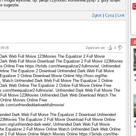
a i mogła wykonać np. jakąś czynność konserwacyjną? Z góry dzięki
e sugestie.
Zgłoś
|
Cytuj
|
Link
Z
 09:36
Zgadzam sie:
0
Dark Web Full Moive 123Movies The Equalizer 2 Full Movie
 Dark Web Full Movie Download The Equalizer 2 Full Moive 123Movies
 Online Free https://tvhds.com/theequalizer2-fullmovie/, Unfriended
nline The Equalizer 2 Download Unfriended Dark Web Full Moive
Equalizer 2 Online Download Movie Online http://foxn.org/the-
/, Watch Unfriended Dark Web Full Moive The Equalizer 2 Online
Dark Web Online The Equalizer 2 Online Full Movie Online Free
ds.com/theequalizer2-fullmovie/, Unfriended Dark Web Full Movie The
2 Full Moive 123Movies Unfriended Dark Web Download Watch The
 Online Movies Online Free
mhds.com/unfriendeddarkwebfullmovie/
iended Dark Web Full Moive The Equalizer 2 Download Unfriended
23Movies The Equalizer 2 Full Movie Download Full Movie Online
/foxn.org/unfriended-dark-web/, Unfriended Dark Web Full Movie
he Equalizer 2 Full Moive Online Watch Unfriended Dark Web Online
er 2 Full Moive Online Watch Movies Online https://3xhds.com/the-