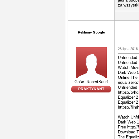
jedna osob
za wszystki
Reklamy Google
28 lipca 2018,
Unfriended 
Unfriended
Watch Movie
Dark Web O
Online The 
Gość: RobertSaurf
equalizer-2
Unfriended 
PRAKTYKANT
https://tvh
Equalizer 
Equalizer 2
https://fil
Watch Unfr
Dark Web 1
Free http:/
Download T
The Equaliz