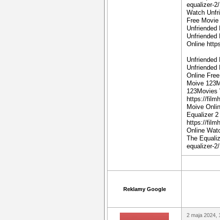
equalizer-2
Watch Unfr
Free Movie 
Unfriended
Unfriended
Online http
Unfriended
Unfriended 
Online Free
Moive 123M
123Movies 
https://fil
Moive Onli
Equalizer 
https://fil
Online Wat
The Equaliz
equalizer-2/
Reklamy Google
2 maja 2024, 