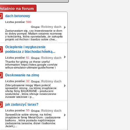
statnio na forum
dach betonowy
Liczba postów:
590
Robimy dach
Grupa:
Zastanawiam się, czy inwestowanie w dom
to dobry pomysł. Miałam ostatnio rozmowę
z koleżanką, która opowiadała, że zakupiła
projekt od Archon i bardzo sobie chw...
Ocieplenie i wygłuszenie
poddasza z blachodachówką...
Liczba postów:
61
Robimy dach
Grupa:
Thanks for giving us these useful
information https://sites.google.com/vie
w/bus-simulator-ultimate-guide/home \
Deskowanie na zimę
Liczba postów:
32
Robimy dach
Grupa:
Zdecydowanie mogę Wam polecić
sprawdzić stronę, na której znajdziecie
ofertę firmy BAUKRANE - producent
szalunków , która oferuje nowoczesne
żurawie wieżowe i p...
jak zadaszyć taras?
Liczba postów:
55
Robimy dach
Grupa:
Sprawdźcie sobie stronę, na której
znajdziecie firmę Metal-Gum - zadaszenie
balkonu , która posiada najróżniejsze
zadaszenia tarasów, drzwi i balkonów.
Jeżeli j...