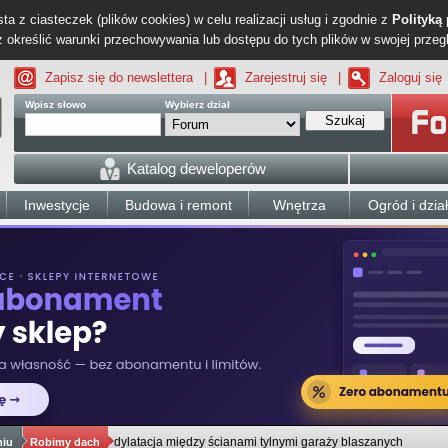
ta z ciasteczek (plików cookies) w celu realizacji usług i zgodnie z
Polityką
określić warunki przechowywania lub dostępu do tych plików w swojej przeg
Zapisz się do newslettera
|
Zarejestruj się
|
Zaloguj się
Wpisz słowo
Wybierz dział
Szukaj
Katalog deweloperów
Inwestycje
Budowa i remont
Wnętrza
Ogród i dzia
dylatacja między ścianami tylnymi garaży blaszanych
niu
Robimy dach