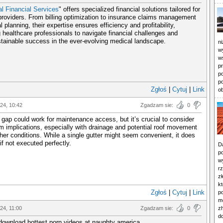
l Financial Services
" offers specialized financial solutions tailored for
providers. From billing optimization to insurance claims management
l planning, their expertise ensures efficiency and profitability,
healthcare professionals to navigate financial challenges and
tainable success in the ever-evolving medical landscape.
ni
wy
w
p
p
p
Zgłoś
|
Cytuj
|
Link
ob
024, 10:42
Zgadzam sie:
0
 gap could work for maintenance access, but it’s crucial to consider
rm implications, especially with drainage and potential roof movement
her conditions. While a single gutter might seem convenient, it does
if not executed perfectly.
D
p
wy
r
z
k
Zgłoś
|
Cytuj
|
Link
po
m
024, 11:00
Zgadzam sie:
0
z
do
download hottest porn videos at naughty america