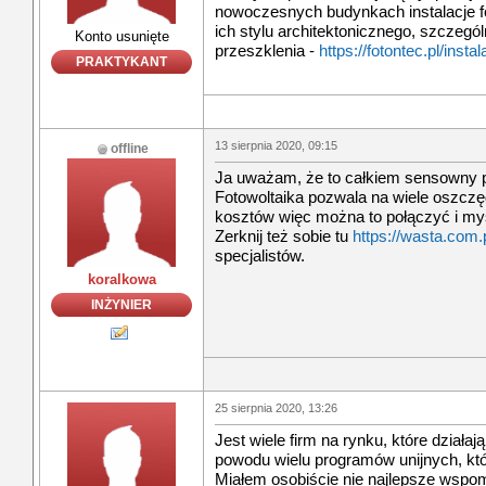
nowoczesnych budynkach instalacje f
ich stylu architektonicznego, szczegó
Konto usunięte
przeszklenia -
https://fotontec.pl/insta
PRAKTYKANT
13 sierpnia 2020, 09:15
offline
Ja uważam, że to całkiem sensowny 
Fotowoltaika pozwala na wiele oszczęd
kosztów więc można to połączyć i myś
Zerknij też sobie tu
https://wasta.com.p
specjalistów.
koralkowa
INŻYNIER
25 sierpnia 2020, 13:26
Jest wiele firm na rynku, które działają
powodu wielu programów unijnych, któ
Miałem osobiście nie najlepsze wspom