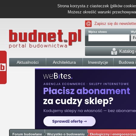
Strona korzysta z ciasteczek (plików cookies
Możesz określić warunki przechowywani
Zapisz się do newslette
Wpisz słowo
Wyb
Katalog
Aktualności
Architektura
Inwestycje
Budowa i
Forum budowlane
Wszystko o budowaniu
Ekologiczny i energooszcz