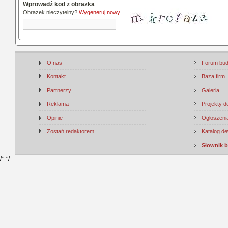
Wprowadź kod z obrazka
Obrazek nieczytelny?
Wygeneruj nowy
O nas
Forum bu
Kontakt
Baza firm
Partnerzy
Galeria
Reklama
Projekty 
Opinie
Ogłoszenia
Zostań redaktorem
Katalog d
Słownik 
/*
*/