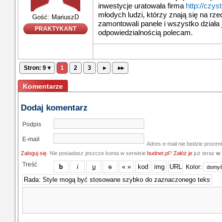
inwestycje uratowała firma
http://czys
młodych ludzi, którzy znają się na rze
Gość: MariuszD
zamontowali panele i wszystko działa 
PRAKTYKANT
odpowiedzialnością polecam.
Stron: 9 ▾
1
2
3
▸
▸▸
Komentarze
Dodaj komentarz
Podpis
E-mail
Adres e-mail nie bedzie prezen
Zaloguj się
. Nie posiadasz jeszcze konta w serwisie
budnet.pl
?
Załóż je
już teraz
w 
Treść
Kolor: