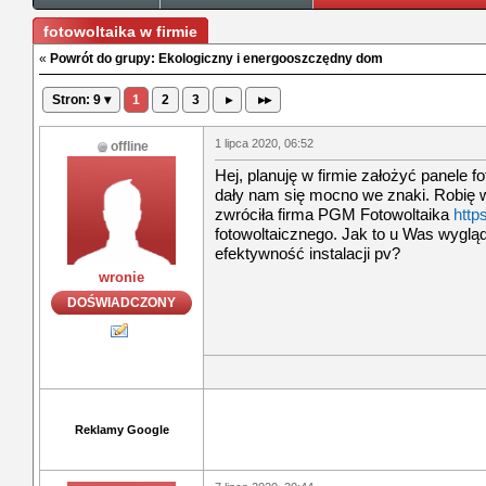
fotowoltaika w firmie
«
Powrót do grupy: Ekologiczny i energooszczędny dom
Stron: 9 ▾
1
2
3
▸
▸▸
1 lipca 2020, 06:52
offline
Hej, planuję w firmie założyć panele 
dały nam się mocno we znaki. Robię 
zwróciła firma PGM Fotowoltaika
http
fotowoltaicznego. Jak to u Was wygląd
efektywność instalacji pv?
wronie
DOŚWIADCZONY
Reklamy Google