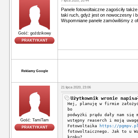
7 lipca 2020, 20:44
Panele fotowoltaiczne zagościły także
taki ruch, gdyż jest on nowoczesny i b
Wspomniane panele zamówiliśmy z o
Gość: goździkowy
PRAKTYKANT
Reklamy Google
21 lipca 2020, 23:06
Użytkownik wronie napisa
Hej, planuję w firmie założy
bo
podwyżki prądu dały nam się 
Gość: TamiTam
wstępny reaserch i moją uwag
Fotowoltaika
https://pgmpv.p
PRAKTYKANT
fotowoltaicznego. Jak to u W
kroku?