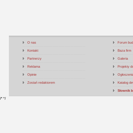
O nas
Forum bu
Kontakt
Baza firm
Partnerzy
Galeria
Reklama
Projekty 
Opinie
Ogłoszenia
Zostań redaktorem
Katalog d
Słownik 
/*
*/