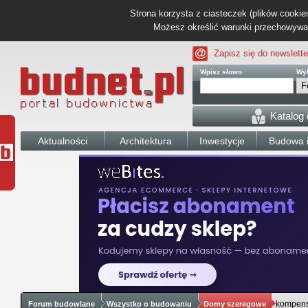
Strona korzysta z ciasteczek (plików cookies
Możesz określić warunki przechowywani
Zapisz się do newslette
Wpisz słowo
Wyb
Katalog
Aktualności
Architektura
Inwestycje
Budowa i
kompens
Forum budowlane
Wszystko o budowaniu
Domy szeregowe