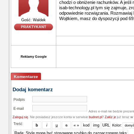
chodzi o obniżenie rachunków. A jeśli
isab-technology.pl tym się zajmuje, zr
odpowiednie rozwiązania. Rozmawiaj 
Wojtkiem, masz do dyspozycji pod 69
Gość: Waldek
PRAKTYKANT
Reklamy Google
Komentarze
Dodaj komentarz
Podpis
E-mail
Adres e-mail nie bedzie prezen
Zaloguj się
. Nie posiadasz jeszcze konta w serwisie
budnet.pl
?
Załóż je
już teraz
w 
Treść
Kolor: