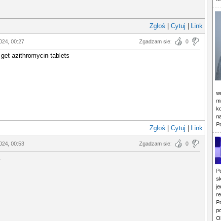
Zgłoś
|
Cytuj
|
Link
024, 00:27
Zgadzam sie:
0
 get azithromycin tablets
w
mi
k
n
P
Zgłoś
|
Cytuj
|
Link
024, 00:53
Zgadzam sie:
0
P
s
j
r
P
p
O