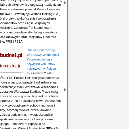
rtości decyduje również jakość przestrzeni,
 których użytkownicy spędzają każdy dzień.
 takiego założenia powstał Moovy Home we
rocławiu – inwestycja Womak Holding S.A.,
órej projekt, wykończenie i wyposażenie
partamentów oraz części wspólnych
owierzono zespołowi ForSpace, marki
ecoroom, powołanej do obsługi inwestycji
ieszkaniowych oraz projektów z sektora
ving, PRS i PBSA.
Rusza modernizacja
Warszawy Wschodniej.
Podpisano jedną z
największych umów
kolejowych w Polsce
12 czerwca 2026 r.
ółka PKP Polskie Linie Kolejowe podpisała
mowę o wartości prawie 3 miliardów zł na
odernizację stacji Warszawa Wschodnia i
rzystanku Warszawa Stadion. Prace mają
zpocząć się w grudniu tego roku i potrwać
o końca 2029 r. Powstaną nowe, zadaszone
erony wyposażone w schody ruchome i
indy, zostaną również przebudowane
rzejścia podziemne. Inwestycja będzie
spółfinansowana ze środków programu
nijnego Fundusze Europejskie na
frastrukturę, Klimat i Środowisko (FEnIKS).