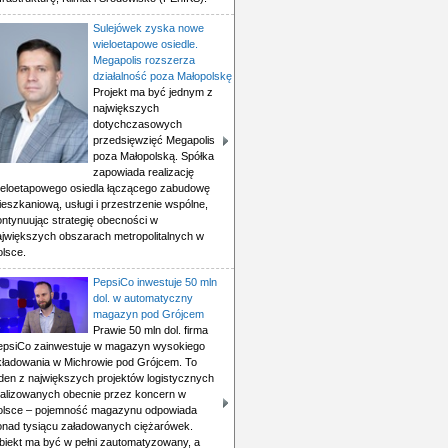
Sulejówek zyska nowe
wieloetapowe osiedle.
Megapolis rozszerza
działalność poza Małopolskę
Projekt ma być jednym z
największych
dotychczasowych
przedsięwzięć Megapolis
poza Małopolską. Spółka
zapowiada realizację
ieloetapowego osiedla łączącego zabudowę
eszkaniową, usługi i przestrzenie wspólne,
ontynuując strategię obecności w
ajwiększych obszarach metropolitalnych w
olsce.
PepsiCo inwestuje 50 mln
dol. w automatyczny
magazyn pod Grójcem
Prawie 50 mln dol. firma
epsiCo zainwestuje w magazyn wysokiego
kładowania w Michrowie pod Grójcem. To
eden z największych projektów logistycznych
ealizowanych obecnie przez koncern w
olsce – pojemność magazynu odpowiada
onad tysiącu załadowanych ciężarówek.
biekt ma być w pełni zautomatyzowany, a