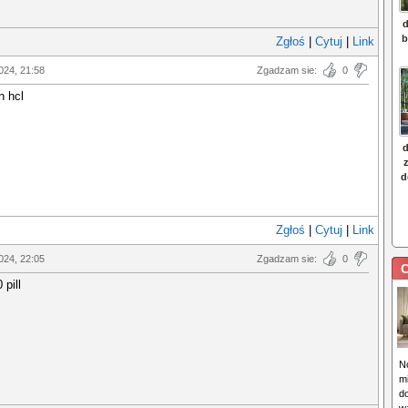
Zgłoś
|
Cytuj
|
Link
024, 21:58
Zgadzam sie:
0
n hcl
Zgłoś
|
Cytuj
|
Link
024, 22:05
Zgadzam sie:
0
C
 pill
N
m
d