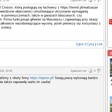
4, 11:55
Zgadzam sie:
0
Crossin, którą posługują się fachowcy z https://termil.pl/realizacje/
twierdzone właściwości umożliwiające utrzymanie wymaganej
y w pomieszczeniach, także w garażach blaszanych, czy
. Firma funkcjonuje głównie na Mazowszu i zapewniają przy okazji
całkowicie niezobowiązujące wyceny, jeżeli pierwszy raz korzystasz z
 izolacji.
Zgłoś
|
Cytuj
|
Link
Z
024, 20:45
Zgadzam sie:
0
liśmy z oferty firmy
https://iqterm.pl/
Swoją pracę wykonają bardzo
nie także naprawdę warto im zaufać