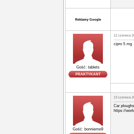
Reklamy Google
12 czerwca 2
cipro 5 mg
Gość: tablets
PRAKTYKANT
13 czerwca 2
Car ploughs
https://worl
Gość: bonnieme9