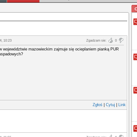
O
4, 10:23
Zgadzam sie:
0
 w województwie mazowieckim zajmuje się ocieplaniem pianką PUR
uspadowych?
Zgłoś
|
Cytuj
|
Link