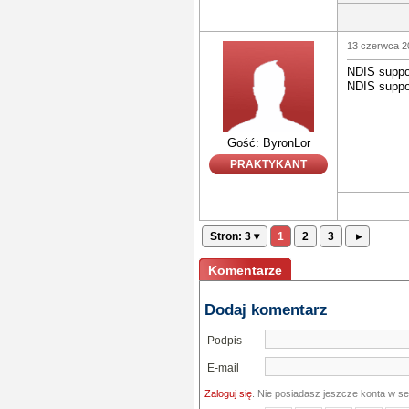
13 czerwca 2
NDIS suppor
NDIS suppor
Gość: ByronLor
PRAKTYKANT
Stron: 3 ▾
1
2
3
▸
Komentarze
Dodaj komentarz
Podpis
E-mail
Zaloguj się
. Nie posiadasz jeszcze konta w s