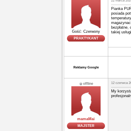
22 marca 202
Pianka PUR 
posiada po
temperatur
magazynach
bezpłatne, 
Gość: Czerwony
takiej usługi
PRAKTYKANT
Reklamy Google
12 czerwca 2
offline
My korzysta
profesjonal
mamaMai
MAJSTER