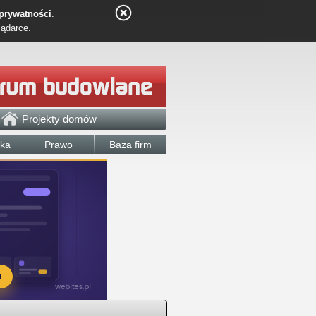
 prywatności
.
lądarce.
Projekty domów
łka
Prawo
Baza firm