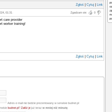
p
Zgłoś
|
Cytuj
|
Link
o
z
024, 01:31
Zgadzam sie:
0
m
po
t care provider
t worker training!
Zgłoś
|
Cytuj
|
Link
Adres e-mail nie bedzie prezentowany w serwisie budnet.pl
erwisie
budnet.pl
?
Załóż je
już teraz
w mniej niż minutę
.