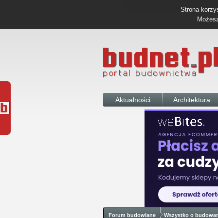
Strona korzys
Możesz 
Aktualności
Architektura
Forum budowlane
Wszystko o budowa