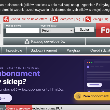
ta z ciasteczek (plików cookies) w celu realizacji usług i zgodnie z
Polityką
określić warunki przechowywania lub dostępu do tych plików w swojej przeg
Zapisz się do newslettera
|
Zarejestruj się
|
Zaloguj się
Wpisz słowo
Wybierz dział
Szukaj
Katalog deweloperów
Inwestycje
Budowa i remont
Wnętrza
Ogród i dzia
ocieplenia pianą PUR
niu
Domy szeregowe