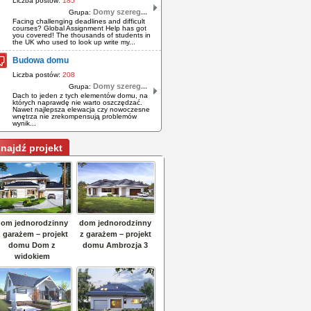
Liczba postów:
185
Domy szereg...
Grupa:
Facing challenging deadlines and difficult
courses? Global Assignment Help has got
you covered! The thousands of students in
the UK who used to look up write my...
Budowa domu
Liczba postów:
208
Domy szereg...
Grupa:
Dach to jeden z tych elementów domu, na
których naprawdę nie warto oszczędzać.
Nawet najlepsza elewacja czy nowoczesne
wnętrza nie zrekompensują problemów
wynik...
najdź projekt