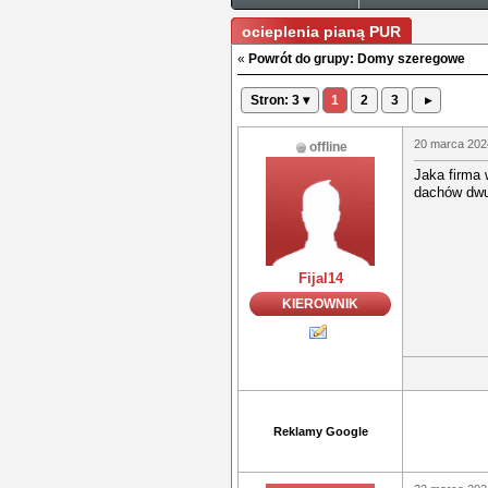
ocieplenia pianą PUR
«
Powrót do grupy: Domy szeregowe
Stron: 3 ▾
1
2
3
▸
20 marca 202
offline
Jaka firma
dachów dw
Fijal14
KIEROWNIK
Reklamy Google