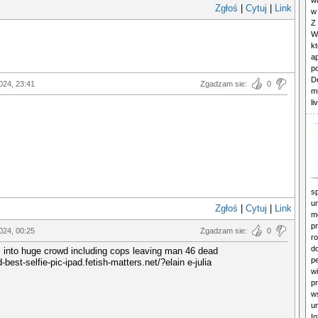
wa
Zgłoś
|
Cytuj
|
Link
w
Z
W
kt
a
p
D
024, 23:41
Zgadzam sie:
0
m
li
sp
u
Zgłoś
|
Cytuj
|
Link
m
p
024, 00:25
Zgadzam sie:
0
ro
d
 into huge crowd including cops leaving man 46 dead
p
d-best-selfie-pic-ipad.fetish-matters.net/?elain e-julia
w
p
w
u
In