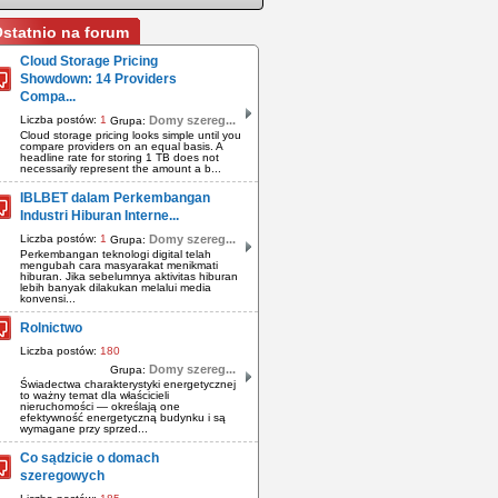
statnio na forum
Cloud Storage Pricing
Showdown: 14 Providers
Compa...
Liczba postów:
1
Domy szereg...
Grupa:
Cloud storage pricing looks simple until you
compare providers on an equal basis. A
headline rate for storing 1 TB does not
necessarily represent the amount a b...
IBLBET dalam Perkembangan
Industri Hiburan Interne...
Liczba postów:
1
Domy szereg...
Grupa:
Perkembangan teknologi digital telah
mengubah cara masyarakat menikmati
hiburan. Jika sebelumnya aktivitas hiburan
lebih banyak dilakukan melalui media
konvensi...
Rolnictwo
Liczba postów:
180
Domy szereg...
Grupa:
Świadectwa charakterystyki energetycznej
to ważny temat dla właścicieli
nieruchomości — określają one
efektywność energetyczną budynku i są
wymagane przy sprzed...
Co sądzicie o domach
szeregowych