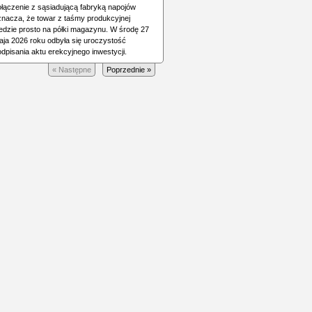
ołączenie z sąsiadującą fabryką napojów
znacza, że towar z taśmy produkcyjnej
jedzie prosto na półki magazynu. W środę 27
aja 2026 roku odbyła się uroczystość
dpisania aktu erekcyjnego inwestycji.
« Następne
Poprzednie »