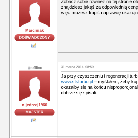
Zobacz sobie również na tej stronie of
znajdziesz jakąś za odpowiednią cenę
więc możesz kupić naprawdę okazujni
Marciniak
DOŚWIADCZONY
31 marca 2014, 08:50
offline
Ja przy czyszczeniu i regeneracji tur
www.ststurbo.pl
– myślałem, żeby kupić
okazałby się na końcu nieproporcjona
dobrze się spisali.
n.jedrzej1960
MAJSTER