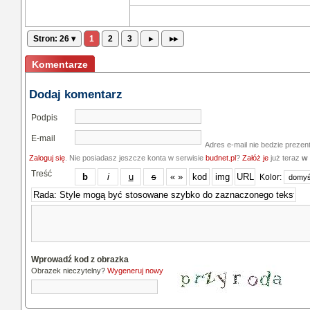
Stron: 26 ▾
1
2
3
▸
▸▸
Komentarze
Dodaj komentarz
Podpis
E-mail
Adres e-mail nie bedzie prezen
Zaloguj się
. Nie posiadasz jeszcze konta w serwisie
budnet.pl
?
Załóż je
już teraz
w 
Treść
Kolor:
Wprowadź kod z obrazka
Obrazek nieczytelny?
Wygeneruj nowy