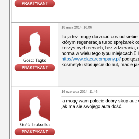
PRAKTYKANT
18 maja 2014, 10:06
To ja też mogę dorzucić coś od siebi
którym regeneracja turbo sprężarek o
korzystnych cenach, bez zdzierania, c
norma w wielu tego typu miejscach  ł
http://www.olacarcompany.pl/
podłącza
Gość: Tagko
kosmetyki stosujecie do aut, macie ja
PRAKTYKANT
16 czerwca 2014, 11:46
ja mogę wam polecić dobry skup aut: w
jak ma się swojego auta dość.
Gość: brukselka
PRAKTYKANT