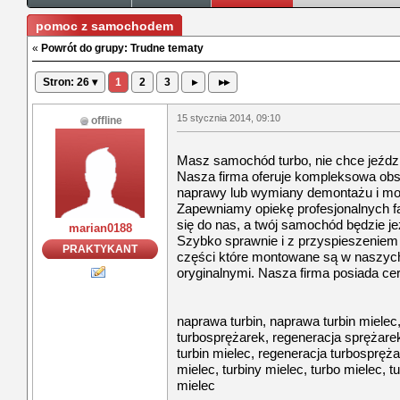
pomoc z samochodem
«
Powrót do grupy: Trudne tematy
Stron: 26 ▾
1
2
3
▸
▸▸
15 stycznia 2014, 09:10
offline
Masz samochód turbo, nie chce jeździ
Nasza firma oferuje kompleksowa obs
naprawy lub wymiany demontażu i m
Zapewniamy opiekę profesjonalnych 
się do nas, a twój samochód będzie jeź
marian0188
Szybko sprawnie i z przyspieszeniem
PRAKTYKANT
części które montowane są w naszy
oryginalnymi. Nasza firma posiada cert
naprawa turbin, naprawa turbin mielec
turbosprężarek, regeneracja sprężarek
turbin mielec, regeneracja turbospręż
mielec, turbiny mielec, turbo mielec, t
mielec