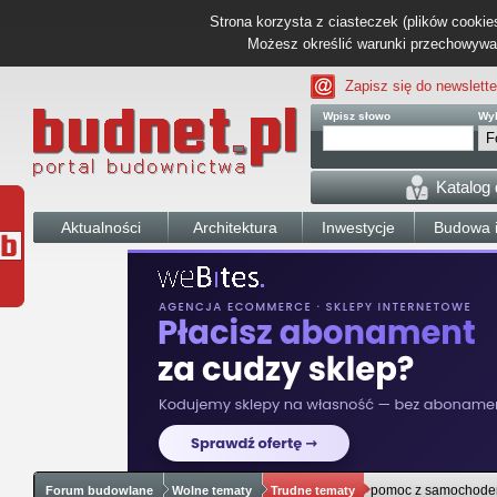
Strona korzysta z ciasteczek (plików cookies
Możesz określić warunki przechowywani
Zapisz się do newslette
Wpisz słowo
Wyb
Katalog
Aktualności
Architektura
Inwestycje
Budowa i
pomoc z samochod
Forum budowlane
Wolne tematy
Trudne tematy