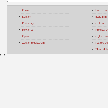
O nas
Forum bu
Kontakt
Baza firm
Partnerzy
Galeria
Reklama
Projekty 
Opinie
Ogłoszenia
Zostań redaktorem
Katalog d
Słownik 
/*
*/