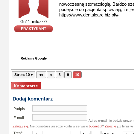
nowoczesną stomatologią. Bardzo szer
podejście do pacjenta sprawiają, że jes
https://www.dentalcare.biz.pl/#
Gość: mika009
PRAKTYKANT
Reklamy Google
Stron: 10 ▾
◂◂
◂
8
9
10
Komentarze
Dodaj komentarz
Podpis
E-mail
Adres e-mail nie bedzie prezen
Zaloguj się
. Nie posiadasz jeszcze konta w serwisie
budnet.pl
?
Załóż je
już teraz
w 
Treść