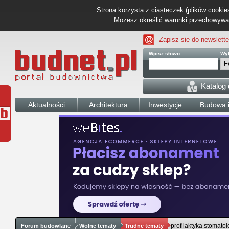
Strona korzysta z ciasteczek (plików cookies
Możesz określić warunki przechowywani
Zapisz się do newslette
Wpisz słowo
Wyb
Katalog
Aktualności
Architektura
Inwestycje
Budowa i
profilaktyka stomato
Forum budowlane
Wolne tematy
Trudne tematy