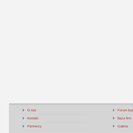
O nas
Forum bu
Kontakt
Baza firm
Partnerzy
Galeria