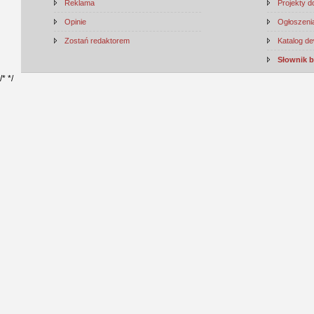
Reklama
Projekty 
Opinie
Ogłoszenia
Zostań redaktorem
Katalog d
Słownik 
/*
*/