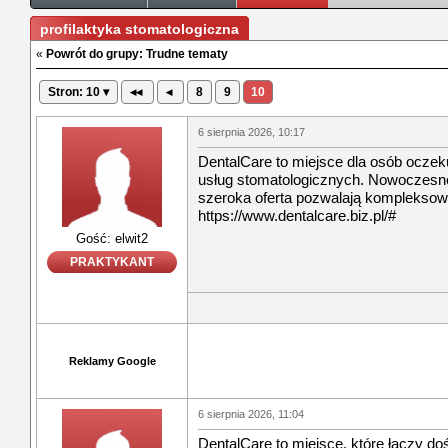
profilaktyka stomatologiczna
«
Powrót do grupy: Trudne tematy
Stron: 10 ▾
◂◂
◂
8
9
10
6 sierpnia 2026, 10:17
DentalCare to miejsce dla osób ocze
usług stomatologicznych. Nowoczesne 
szeroka oferta pozwalają komplekso
https://www.dentalcare.biz.pl/#
Gość: elwit2
PRAKTYKANT
Reklamy Google
6 sierpnia 2026, 11:04
DentalCare to miejsce, które łączy do