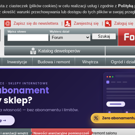
ta z ciasteczek (plików cookies) w celu realizacji usług i zgodnie z
Polityką
określić warunki przechowywania lub dostępu do tych plików w swojej przeg
Zapisz się do newslettera
|
Zarejestruj się
|
Zaloguj się
Wpisz słowo
Wybierz dział
Szukaj
Katalog deweloperów
Inwestycje
Budowa i remont
Wnętrza
Ogród i dzia
remont salonu
i aranżacji wnętrz
Nowości aranżacyjne pomieszczeń