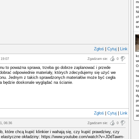
mo
o
Ni
c
ar
to
Zgłoś
|
Cytuj
|
Link
ko
 19:07
Zgadzam sie:
0
w
O
nu to poważna sprawa, trzeba go dobrze zaplanować i przede
ro
dobrać odpowiednie materiały, których zdecydujemy się użyć we
tw
lonu. Jednym z takich sprawdzonych materiałów może być cegła
c
a będzie doskonale wyglądać na ścianie.
ry
kt
d
p
mo
n
Zgłoś
|
Cytuj
|
Link
a
21, 06:36
Zgadzam sie:
0
b, które chcą kupić klinkier i wahają się, czy kupić prawdziwy, czy
w elastyczne okładziny: https://www.youtube.com/watch?v=JDdTawm-