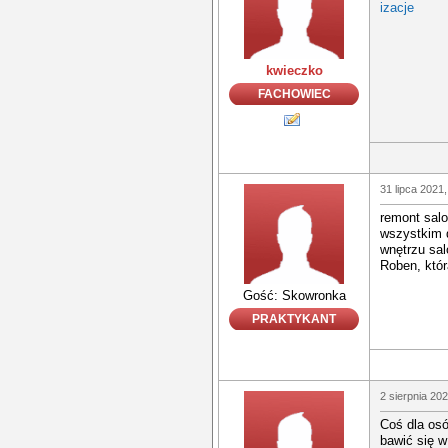
izacje
kwieczko
FACHOWIEC
31 lipca 2021,
remont salo
wszystkim 
wnętrzu sa
Roben, któr
Gość: Skowronka
PRAKTYKANT
2 sierpnia 20
Coś dla osó
bawić się 