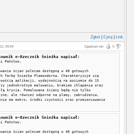
Zgłoś
|
Cytuj
|
Link
021, 09:59
Zgadzam sie:
0
kownik e-Rzecznik Śnieżka napisał:
ni Państwo,
owania ścian polecam dostępną w 48 gotowych
ch farbę Śnieżka Plamoodorna. Charakteryzuje się
twością aplikacji, wydajnością na poziomie do 15
rzy jednokrotnym malowaniu, brakiem chlapania oraz
iłą krycia. Pomalowane ściany będą nie tylko
czne, ale również odporne na plamy, zabrudzenia,
anie ma mokro, środki czystości oraz promieniowanie
kownik e-Rzecznik Śnieżka napisał:
ni Państwo,
owania ścian polecam dostępną w 48 gotowych