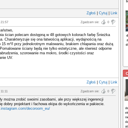
Zgłoś
|
Cytuj
|
Link
 21:57
Zgadzam sie:
0
aństwo,
ia ścian polecam dostępną w 48 gotowych kolorach farbę Śnieżka
. Charakteryzuje się ona łatwością aplikacji, wydajnością na
 15 m²/l przy jednokrotnym malowaniu, brakiem chlapania oraz dużą
. Pomalowane ściany będą nie tylko estetyczne, ale również odporne
abrudzenia, szorowanie ma mokro, środki czystości oraz
anie UV.
C
Zgłoś
|
Cytuj
|
Link
 11:11
Zgadzam sie:
0
 można zrobić swoimi zasobami, ale przy większej ingerencji
ię dobry projektant i fachowa ekipa do wykończenia w pakiecie.
w.instagram.com/decoroom_eu/
d
e
n
d
at