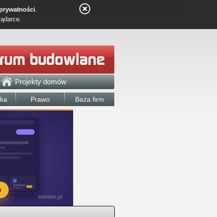
 prywatności
.
lądarce.
Projekty domów
łka
Prawo
Baza firm