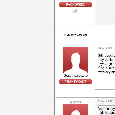
FACHOWIEC
Reklamy Google
30 lipca 2021,
Gdy zdecyd
radykalnie 
użyłam jej 
King Klinke
rewelacyjnie
Gość: Kołeczko
PRAKTYKANT
31 lipca 2021,
offline
Dominujący 
takich ara