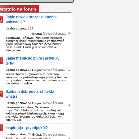
statnio na forum
Jakie nowe aranżacje kuchni
polecacie?
Liczba postów:
121
Nowości ara...
Grupa:
Szanowni Państwo, Przy kompleksowej
aranżacji ścian rekomenduję zastosować
gładź szpachlową Śnieżka Acryl-Putz®
ST10 Start. Gładź jest śnieżnobiała,
elastyczna,...
Jakie meble do biura i artykuły
BHP
Liczba postów:
10
Nowości ara...
Grupa:
Jeżeli chodzi o rękawiczki to polecam
zamówić na potrzebujetego.pl mają bardzo
duży wybór mnóstwo rozmiarów każdy coś
dla siebie znajdzie
Szukam dobrego architekta
wnętrz
Liczba postów:
57
Nowości ara...
Grupa:
Szanowni Państwo, Na stronie
https://kingklinker.com/ można obejrzeć
kolekcje płytek klinkierowych, które mogą
być wykorzystane do dekoracji ścian w
kuchni, sal...
Inspiracja - przedpokój?
Liczba postów:
34
Nowości ara...
Grupa:
Szukając praktycznych mebli do