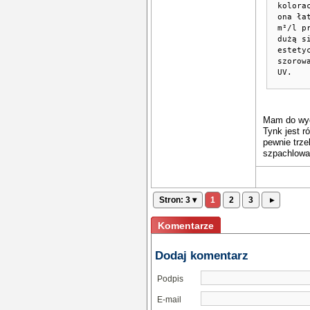
kolora
ona ła
m²/l p
dużą s
estety
szorow
UV.
Mam do wyg
Tynk jest r
pewnie trze
szpachlowan
Stron: 3 ▾
1
2
3
▸
Komentarze
Dodaj komentarz
Podpis
E-mail