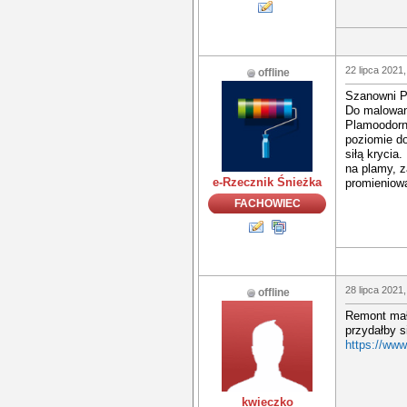
22 lipca 2021,
offline
Szanowni P
Do malowan
Plamoodorna
poziomie do
siłą krycia
na plamy, z
e-Rzecznik Śnieżka
promieniow
FACHOWIEC
28 lipca 2021,
offline
Remont mały
przydałby s
https://ww
kwieczko