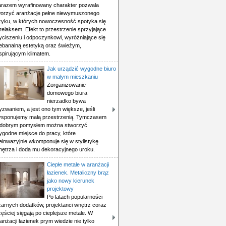
arazem wyrafinowany charakter pozwala
worzyć aranżacje pełne niewymuszonego
zyku, w których nowoczesność spotyka się
relaksem. Efekt to przestrzenie sprzyjające
yciszeniu i odpoczynkowi, wyróżniające się
iebanalną estetyką oraz świeżym,
spirującym klimatem.
Jak urządzić wygodne biuro
w małym mieszkaniu
Zorganizowanie
domowego biura
nierzadko bywa
zwaniem, a jest ono tym większe, jeśli
ysponujemy małą przestrzenią. Tymczasem
 dobrym pomysłem można stworzyć
ygodne miejsce do pracy, które
einwazyjnie wkomponuje się w stylistykę
nętrza i doda mu dekoracyjnego uroku.
Ciepłe metale w aranżacji
łazienek. Metaliczny brąz
jako nowy kierunek
projektowy
Po latach popularności
zarnych dodatków, projektanci wnętrz coraz
ęściej sięgają po cieplejsze metale. W
anżacji łazienek prym wiedzie nie tylko