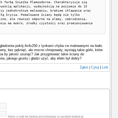
ch farbę Śnieżka Plamoodorna. Charakteryzuje się
twością aplikacji, wydajnością na poziomie do 15
rzy jednokrotnym malowaniu, brakiem chlapania oraz
iłą krycia. Pomalowane ściany będą nie tylko
czne, ale również odporne na plamy, zabrudzenia,
anie ma mokro, środki czystości oraz promieniowanie
ładzenia pokój 4x4x250 z tynkami chyba cw malowanymi na biało.
ówny, bez pęknięć, ale mocno chropowaty, wystają takie górki, które
ba by jakość usunąć? Jak przygotować takie ściany do
ia, jakiego gruntu i gładzi użyć, aby efekt był dobry?
Zgłoś
|
Cytuj
|
Link
Adres e-mail nie bedzie prezentowany w serwisie budnet.pl