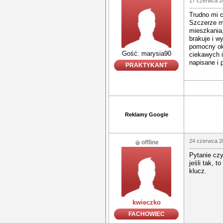
17 czerwca 2
Trudno mi c
Szczerze m
mieszkania,
brakuje i 
pomocny ok
Gość: marysia90
ciekawych i
napisane i 
PRAKTYKANT
Reklamy Google
24 czerwca 2
offline
Pytanie czy
jeśli tak,
klucz.
kwieczko
FACHOWIEC