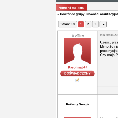
remont salonu
«
Powrót do grupy: Nowości aranżacyjn
Stron: 3 ▾
1
2
3
▸
9 czerwca 202
offline
Cześć, prze
Mimo że ni
propozycjac
Czy mają P
Karolina647
DOŚWIADCZONY
Reklamy Google