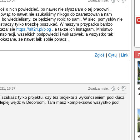
021, 10:54
Zgadzam sie:
0
oś o nich powiedzieć, bo nawet nie słyszałam o tej pracowni.
ówiąc to nawet nie szukaliśmy nikogo do zaaranżowania nam
 bo wiedzieliśmy, że będziemy robić to sami. W sieci pomysłów nie
wystraczy tylko troszkę poszukać. W naszym przypadku bardzo
azał się
https://slf24.pl/blog
, a także ich instagram. Mnóstwo
nspiracji, wszelkich podpowiedzi i wskazówek, a wszystko tak
pokazane, że nawet laik sobie poradzi.
Z
Zgłoś
|
Cytuj
|
Link
021, 16:37
Zgadzam sie:
0
 szukasz tylko projektu, czy tez projektu z wykończeniem pod klucz,
 to lepiej wejdź w Decoroom. Tam masz kompleksowo wszystko pod