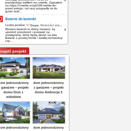
przedpokoju trafiłem na i-meble. Zajrzałem
na https://i-meble.eu/pl/196-meble-do-
przed pokoju i od razu przypadły mi do
gustu szaf...
Baterie do łazienki
Liczba postów:
57
Nowości ara...
Grupa:
Remont łazienki to dobry moment, by
uprościć przestrzeń i postawić na
rozwiązania, które będą służyć na lata.
Baterie o prostej formie i trwałej konstrukcji
czę...
najdź projekt