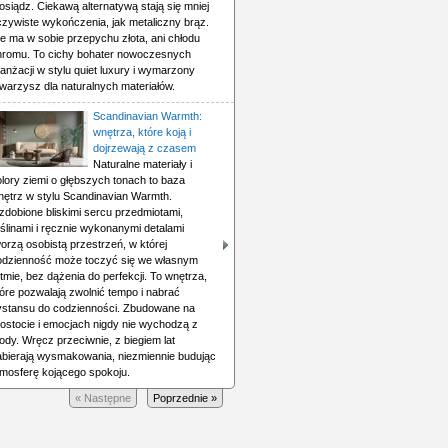
siądz. Ciekawą alternatywą stają się mniej
czywiste wykończenia, jak metaliczny brąz.
e ma w sobie przepychu złota, ani chłodu
hromu. To cichy bohater nowoczesnych
anżacji w stylu quiet luxury i wymarzony
warzysz dla naturalnych materiałów.
Scandinavian Warmth:
wnętrza, które koją i
dojrzewają z czasem
Naturalne materiały i
lory ziemi o głębszych tonach to baza
nętrz w stylu Scandinavian Warmth.
zdobione bliskimi sercu przedmiotami,
ślinami i ręcznie wykonanymi detalami
orzą osobistą przestrzeń, w której
odzienność może toczyć się we własnym
tmie, bez dążenia do perfekcji. To wnętrza,
óre pozwalają zwolnić tempo i nabrać
ystansu do codzienności. Zbudowane na
rostocie i emocjach nigdy nie wychodzą z
dy. Wręcz przeciwnie, z biegiem lat
abierają wysmakowania, niezmiennie budując
tmosferę kojącego spokoju.
« Następne
Poprzednie »