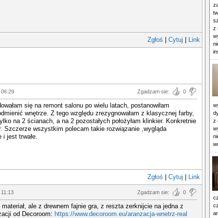
z
t
s
z 
w
Zgłoś
|
Cytuj
|
Link
n
in
 06:29
Zgadzam sie:
0
owałam się na remont salonu po wielu latach, postanowiłam
wy
odmienić wnętrze. Z tego względu zrezygnowałam z klasycznej farby,
d
tylko na 2 ścianach, a na 2 pozostałych położyłam klinkier. Konkretnie
z
r. Szczerze wszystkim polecam takie rozwiązanie ,wygląda
w
 i jest trwałe.
ni
w
Zgłoś
|
Cytuj
|
Link
 11:13
Zgadzam sie:
0
c
materiał, ale z drewnem fajnie gra, z reszta zerknijcie na jedna z
cz
nżacji od Decoroom:
https://www.decoroom.eu/aranzacja-wnetrz-real
ar