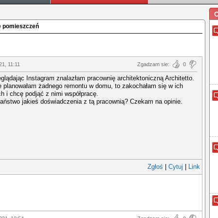
O
e pomieszczeń
1, 11:11
Zgadzam sie:
0
glądając Instagram znalazłam pracownię architektoniczną Architetto.
e planowałam żadnego remontu w domu, to zakochałam się w ich
h i chcę podjąć z nimi współpracę.
aństwo jakieś doświadczenia z tą pracownią? Czekam na opinie.
Zgłoś
|
Cytuj
|
Link