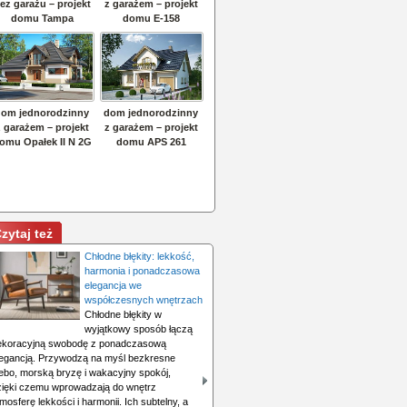
zytaj też
Chłodne błękity: lekkość,
harmonia i ponadczasowa
elegancja we
współczesnych wnętrzach
Chłodne błękity w
wyjątkowy sposób łączą
ekoracyjną swobodę z ponadczasową
legancją. Przywodzą na myśl bezkresne
iebo, morską bryzę i wakacyjny spokój,
zięki czemu wprowadzają do wnętrz
mosferę lekkości i harmonii. Ich subtelny, a