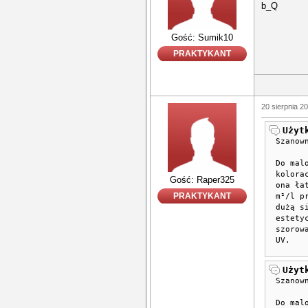
b_Q
Gość: Sumik10
PRAKTYKANT
20 sierpnia 2
Użyt
Szanow
Do mal
kolora
Gość: Raper325
ona ła
PRAKTYKANT
m²/l p
dużą s
estety
szorow
UV.
Użyt
Szanow
Do mal