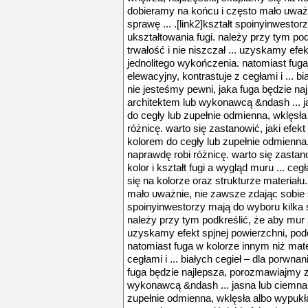
dobieramy na końcu i często mało uważ
sprawę ... .[link2]kształt spoinyinwest
ukształtowania fugi. należy przy tym po
trwałość i nie niszczał ... uzyskamy efe
jednolitego wykończenia. natomiast fuga
elewacyjny, kontrastuje z cegłami i ... bi
nie jesteśmy pewni, jaka fuga będzie 
architektem lub wykonawcą &ndash ... j
do cegły lub zupełnie odmienna, wklęsła
różnicę. warto się zastanowić, jaki efek
kolorem do cegły lub zupełnie odmienna,
naprawdę robi różnicę. warto się zastano
kolor i kształt fugi a wygląd muru ... ce
się na kolorze oraz strukturze materiału
mało uważnie, nie zawsze zdając sobie sp
spoinyinwestorzy mają do wyboru kilka 
należy przy tym podkreślić, że aby mur z
uzyskamy efekt spjnej powierzchni, pod
natomiast fuga w kolorze innym niż mate
cegłami i ... białych cegieł – dla porwnan
fuga będzie najlepsza, porozmawiajmy 
wykonawcą &ndash ... jasna lub ciemna,
zupełnie odmienna, wklęsła albo wypukła