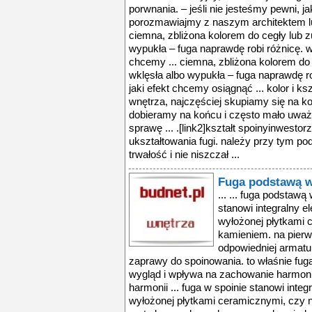
porwnania. – jeśli nie jesteśmy pewni, j
porozmawiajmy z naszym architektem l
ciemna, zbliżona kolorem do cegły lub z
wypukła – fuga naprawdę robi różnicę. wa
chcemy ... ciemna, zbliżona kolorem do
wklęsła albo wypukła – fuga naprawdę ro
jaki efekt chcemy osiągnąć ... kolor i ksz
wnętrza, najczęściej skupiamy się na kol
dobieramy na końcu i często mało uważ
sprawę ... .[link2]kształt spoinyinwest
ukształtowania fugi. należy przy tym po
trwałość i nie niszczał ...
Fuga podstawą w
... ... fuga podstawą
stanowi integralny e
wyłożonej płytkami 
kamieniem. na pierw
odpowiedniej armatu
zaprawy do spoinowania. to właśnie fug
wygląd i wpływa na zachowanie harmonii
harmonii ... fuga w spoinie stanowi inte
wyłożonej płytkami ceramicznymi, czy 