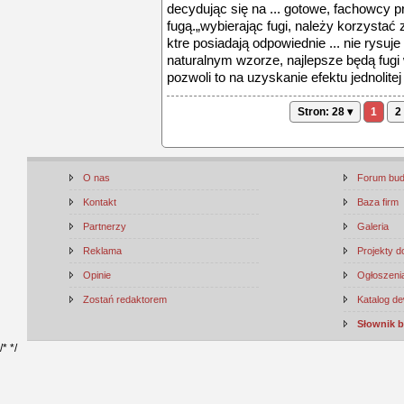
decydując się na ... gotowe, fachowcy p
fugą.„wybierając fugi, należy korzystać
ktre posiadają odpowiednie ... nie rysuj
naturalnym wzorze, najlepsze będą fugi 
pozwoli to na uzyskanie efektu jednolitej 
Stron: 28 ▾
1
2
O nas
Forum bu
Kontakt
Baza firm
Partnerzy
Galeria
Reklama
Projekty 
Opinie
Ogłoszenia
Zostań redaktorem
Katalog d
Słownik 
/*
*/