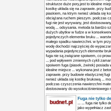
strukturze duże pory,jest to idealne miej
kostkę układa się na zaprawie. przy bud
piaskiem, na ktrym rwnież układa się k
obciążana ruchem pieszym. podczas cz
fugi nie jest wyrywany, jest dostosowa
wodą ... odsysania. metoda ta bardzo 
dużych ubytkw w fudze a w konsekwencj
pojedynczych elementw bruku ... warstw
małego spadku nawierzchni. w tym przy
wodę dochodzi najczęściej do wypaczania
wypadania pojedynczych elementw bruku
fuga nie są związane spoiwem, co prow
... pod wpływem zmiennych cykli zamar
spoiwem fuga (piasek, żwirek) posiada w
idealne miejsce ... wykonana jest z beto
zaprawie. przy budowie elastycznej fugi
rwnież układa się kostkę brukową ... 
podczas czyszczenia nawierzchni materia
dostosowany do wysokociśnieniowego m
Fuga nie tylko d
... ... fuga nie tylk
jako wypełniacz za