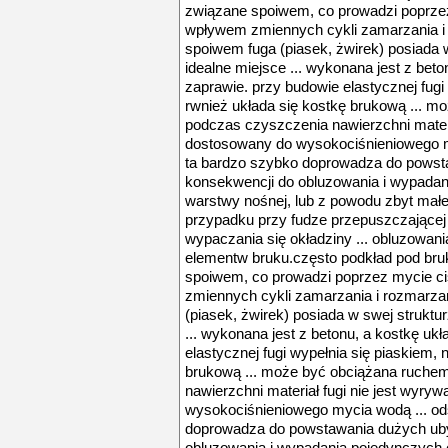
związane spoiwem, co prowadzi poprzez 
wpływem zmiennych cykli zamarzania i
spoiwem fuga (piasek, żwirek) posiada w
idealne miejsce ... wykonana jest z beto
zaprawie. przy budowie elastycznej fugi
rwnież układa się kostkę brukową ... 
podczas czyszczenia nawierzchni materia
dostosowany do wysokociśnieniowego m
ta bardzo szybko doprowadza do powst
konsekwencji do obluzowania i wypadan
warstwy nośnej, lub z powodu zbyt mał
przypadku przy fudze przepuszczającej
wypaczania się okładziny ... obluzowan
elementw bruku.często podkład pod bruk
spoiwem, co prowadzi poprzez mycie ci
zmiennych cykli zamarzania i rozmarza
(piasek, żwirek) posiada w swej struktur
... wykonana jest z betonu, a kostkę uk
elastycznej fugi wypełnia się piaskiem, 
brukową ... może być obciążana ruche
nawierzchni materiał fugi nie jest wyry
wysokociśnieniowego mycia wodą ... od
doprowadza do powstawania dużych uby