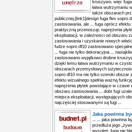
kruszywo, więc fuga 
łatwa wutrzymaniu w 
także obszarach pr
publicznej.[link1]design fuga flex sopro 
zastosowania, ale ... fuga oprócz efekt
praktyczną przenosząc naprężenia płyt
eksploatacji. w zależności od obszaru z
zastosowania i uzyskanie nowych właśc
fudze sopro df10 zastosowano specjalne
... fuga nie tylko dekoracyjna ... nasiąk
zastosowano wyjątkowo drobne kruszywo,
dzięki temu łatwa wutrzymaniu w czystoś
obszarach przemysłowych iużyteczności p
sopro df10 ma nie tylko szeroki obszar z
efektu wizualnego spełnia ważną funkc
naprężenia płytek powstające w czasie e
obszaru zastosowania ... dobr fugi uzale
miejsca eksploatacji, występujących ob
najczęściej stosowanymi są fugi ...
Jaka powinna być
... ... jaka powinna b
przedłuża jego „żyw
wysoleń. fuga nie bl