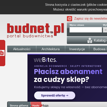
Strona korzysta z ciasteczek (plików cookies
Możesz określić warunki przechowywani
Zapisz się do newslette
Wpisz słowo
Wyb
Katalog
Aktualności
Architektura
Inwestycje
Budowa i
fuga
Strona główna
Hasło