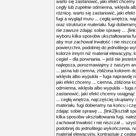
warto się zastanowić, jaki efekt chcemy
cegły lub zupełnie odmienna, wklęsła al
różnicę. warto się zastanowić, jaki efekt
fugi a wygląd muru ... cegłą wnętrza, na
oraz strukturze materiału. fugi dobiera
nie zawsze zdając sobie sprawę ... .[lin
wyboru kilka sposobw ukształtowania fug
aby mur zachował trwałość i nie niszcza
powierzchni, podobnej do jednolitego w
kolorze innym niż materiał elewacyjny, ko
cegieł – dla porwnania. – jeśli nie jeste
najlepsza, porozmawiajmy z naszym a
... jasna lub ciemna, zbliżona kolorem d
wklęsła albo wypukła – fuga naprawdę ro
jaki efekt chcemy ... ciemna, zbliżona k
odmienna, wklęsła albo wypukła – fuga n
zastanowić, jaki efekt chcemy osiągnąć ..
... cegłą wnętrza, najczęściej skupiamy 
materiału. fugi dobieramy na końcu i c
zdając sobie sprawę ... .[link2]kształt 
kilka sposobw ukształtowania fugi. nale
zachował trwałość i nie niszczał ... uzy
podobnej do jednolitego wykończenia. n
materiał elewacyjny, kontrastuje z cegłami