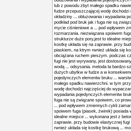
obluzowania i wypadania pojedynczych e
lub z powodu zbyt małego spadku nawie
fudze przepuszczającej wodę dochodzi 
okładziny ... obluzowania i wypadania 
podkład pod bruk jak i fuga nie są zwi
mycie ciśnieniowe a ... pod wpływem zm
rozmarzania. niezwiązana spoiwem fuga
strukturze duże pory,jest to idealne miej
kostkę układa się na zaprawie. przy bud
piaskiem, na ktrym rwnież układa się k
obciążana ruchem pieszym. podczas cz
fugi nie jest wyrywany, jest dostosowa
wodą ... odsysania. metoda ta bardzo 
dużych ubytkw w fudze a w konsekwencj
pojedynczych elementw bruku ... warstw
małego spadku nawierzchni. w tym przy
wodę dochodzi najczęściej do wypaczania
wypadania pojedynczych elementw bruku
fuga nie są związane spoiwem, co prow
... pod wpływem zmiennych cykli zamar
spoiwem fuga (piasek, żwirek) posiada w
idealne miejsce ... wykonana jest z beto
zaprawie. przy budowie elastycznej fugi
rwnież układa się kostkę brukową ... 