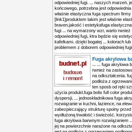
odpowiedniej fugi. ... naszych marzeń. j
końcowego, potrzebna jest odpowiednia f
właśnie elastyczna fuga spectrum firmy .
[link1]produktem takim jest właśnie ela
braven.jakość i estetykafuga elastyczna
fugi ... na wymarzony wzr, warto rwnież
odpowiedniej fugi, ktra będzie się est
kafelkami. dzięki bogatej ... kolorach l
problemem z doborem odpowiedniej fugi. 
Fuga akrylowa 
... ... fuga akrylow
rwnież na zastosowa
na odkształcenia. fug
podłoża z ogrzewan
ten sposb od ręki sz
użycia produkt.fuga bolix full color pr
dyspersji, ... jednoskładnikowa fuga akry
rozwiązanie w kuchni, łazience, na elewacji
zabezpieczający strukturę spoiny przed
wydłużoną trwałość i świeżość. korzyst
fuga akrylowa barwnym rozwiązaniem ..
jej na powierzchnie narażone na odkształ
jest na podłoża z ogrzewaniem podłogo