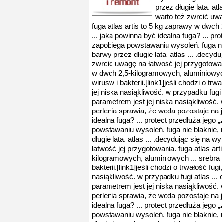
przez długie lata. atl
warto też zwrcić uwa
fuga atlas artis to 5 kg zaprawy w dwc
... jaka powinna być idealna fuga? ... pr
zapobiega powstawaniu wysoleń. fuga nie
barwy przez długie lata. atlas ... .decydu
zwrcić uwagę na łatwość jej przygotowani
w dwch 2,5-kilogramowych, aluminiowych
wirusw i bakterii.[link1]jeśli chodzi o t
jej niska nasiąkliwość. w przypadku fugi 
parametrem jest jej niska nasiąkliwość. w
perlenia sprawia, że woda pozostaje na j
idealna fuga? ... protect przedłuża jego
powstawaniu wysoleń. fuga nie blaknie, 
długie lata. atlas ... .decydując się na 
łatwość jej przygotowania. fuga atlas ar
kilogramowych, aluminiowych ... srebra 
bakterii.[link1]jeśli chodzi o trwałość f
nasiąkliwość. w przypadku fugi atlas ...
parametrem jest jej niska nasiąkliwość. w
perlenia sprawia, że woda pozostaje na j
idealna fuga? ... protect przedłuża jego
powstawaniu wysoleń. fuga nie blaknie, 