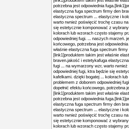
[link1]produktem takim jest właśnie elas
potrzebna jest odpowiednia fuga.[link1]
elastyczna fuga spectrum firmy den bra
elastyczna spectrum ... elastyczne i kol
warto rwnież poświęcić trochę czasu na 
się estetycznie komponować z wybranymi 
kolorach lub wzorach często stajemy 
odpowiedniej fugi. ... naszych marzeń. j
końcowego, potrzebna jest odpowiednia f
właśnie elastyczna fuga spectrum firmy .
[link1]produktem takim jest właśnie ela
braven.jakość i estetykafuga elastyczna
fugi ... na wymarzony wzr, warto rwnież
odpowiedniej fugi, ktra będzie się est
kafelkami. dzięki bogatej ... kolorach l
problemem z doborem odpowiedniej fugi.
dopełnić efektu końcowego, potrzebna j
[link1]produktem takim jest właśnie elas
potrzebna jest odpowiednia fuga.[link1]
elastyczna fuga spectrum firmy den bra
elastyczna spectrum ... elastyczne i kol
warto rwnież poświęcić trochę czasu na 
się estetycznie komponować z wybranymi 
kolorach lub wzorach często stajemy 