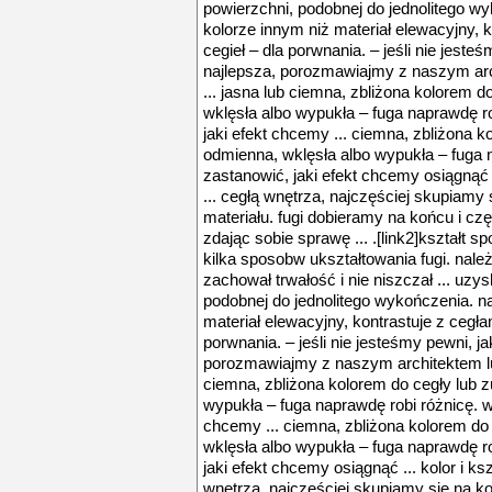
powierzchni, podobnej do jednolitego w
kolorze innym niż materiał elewacyjny, ko
cegieł – dla porwnania. – jeśli nie jeste
najlepsza, porozmawiajmy z naszym a
... jasna lub ciemna, zbliżona kolorem d
wklęsła albo wypukła – fuga naprawdę ro
jaki efekt chcemy ... ciemna, zbliżona k
odmienna, wklęsła albo wypukła – fuga n
zastanowić, jaki efekt chcemy osiągnąć ..
... cegłą wnętrza, najczęściej skupiamy 
materiału. fugi dobieramy na końcu i c
zdając sobie sprawę ... .[link2]kształt 
kilka sposobw ukształtowania fugi. nale
zachował trwałość i nie niszczał ... uzy
podobnej do jednolitego wykończenia. n
materiał elewacyjny, kontrastuje z cegłami
porwnania. – jeśli nie jesteśmy pewni, j
porozmawiajmy z naszym architektem l
ciemna, zbliżona kolorem do cegły lub z
wypukła – fuga naprawdę robi różnicę. wa
chcemy ... ciemna, zbliżona kolorem do
wklęsła albo wypukła – fuga naprawdę ro
jaki efekt chcemy osiągnąć ... kolor i ksz
wnętrza, najczęściej skupiamy się na kol