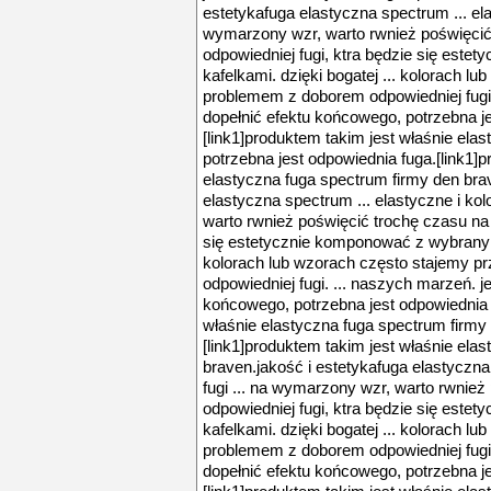
estetykafuga elastyczna spectrum ... elas
wymarzony wzr, warto rwnież poświęcić
odpowiedniej fugi, ktra będzie się est
kafelkami. dzięki bogatej ... kolorach l
problemem z doborem odpowiedniej fugi.
dopełnić efektu końcowego, potrzebna j
[link1]produktem takim jest właśnie elas
potrzebna jest odpowiednia fuga.[link1]
elastyczna fuga spectrum firmy den bra
elastyczna spectrum ... elastyczne i kol
warto rwnież poświęcić trochę czasu na 
się estetycznie komponować z wybranymi 
kolorach lub wzorach często stajemy 
odpowiedniej fugi. ... naszych marzeń. j
końcowego, potrzebna jest odpowiednia f
właśnie elastyczna fuga spectrum firmy .
[link1]produktem takim jest właśnie ela
braven.jakość i estetykafuga elastyczna
fugi ... na wymarzony wzr, warto rwnież
odpowiedniej fugi, ktra będzie się est
kafelkami. dzięki bogatej ... kolorach l
problemem z doborem odpowiedniej fugi.
dopełnić efektu końcowego, potrzebna j