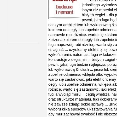
... ... uzyskamy efe
jednolitego wykończe
innym niż materiał el
białych cegieł – dla 
pewni, jaka fuga bę
naszym architektem lub wykonawcą &nda
kolorem do cegły lub zupełnie odmienna,
naprawdę robi różnicę. warto się zastano
zbliżona kolorem do cegły lub zupełnie 
fuga naprawdę robi różnicę. warto się z
osiągnąć ... uzyskamy efekt spjnej powi
wykończenia. natomiast fuga w kolorze 
kontrastuje z cegłami i ... białych cegieł
pewni, jaka fuga będzie najlepsza, po
lub wykonawcą &ndash ... jasna lub cie
zupełnie odmienna, wklęsła albo wypukła
warto się zastanowić, jaki efekt chcemy
cegły lub zupełnie odmienna, wklęsła al
różnicę. warto się zastanowić, jaki efekt
fugi a wygląd muru ... cegłą wnętrza, na
oraz strukturze materiału. fugi dobiera
nie zawsze zdając sobie sprawę ... .[lin
wyboru kilka sposobw ukształtowania fug
aby mur zachował trwałość i nie niszcza