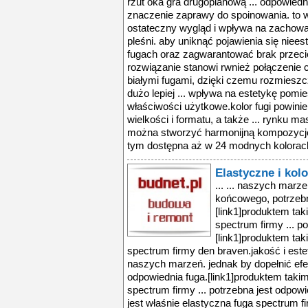
rzut oka gra drugoplanową ... odpowiedn
znaczenie zaprawy do spoinowania. to w
ostateczny wygląd i wpływa na zachowa
pleśni. aby uniknąć pojawienia się niee
fugach oraz zagwarantować brak przecie
rozwiązanie stanowi rwnież połączenie 
białymi fugami, dzięki czemu rozmieszcz
dużo lepiej ... wpływa na estetykę pom
właściwości użytkowe.kolor fugi powinie
wielkości i formatu, a także ... rynku m
można stworzyć harmonijną kompozycję
tym dostępna aż w 24 modnych kolorach,
Elastyczne i kol
... ... naszych marze
końcowego, potrzebn
[link1]produktem tak
spectrum firmy ... p
[link1]produktem tak
spectrum firmy den braven.jakość i este
naszych marzeń. jednak by dopełnić efe
odpowiednia fuga.[link1]produktem takim
spectrum firmy ... potrzebna jest odpow
jest właśnie elastyczna fuga spectrum f