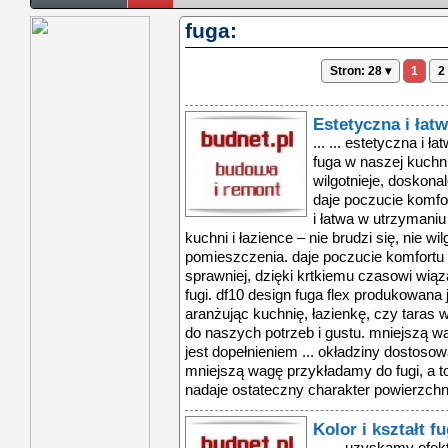
fuga:
Stron: 28 ▾
1
2
Estetyczna i łat
... ... estetyczna i ł
fuga w naszej kuchni 
wilgotnieje, doskona
daje poczucie komfor
i łatwa w utrzymaniu 
kuchni i łazience – nie brudzi się, nie wi
pomieszczenia. daje poczucie komfortu 
sprawniej, dzięki krtkiemu czasowi wiąz
fugi. df10 design fuga flex produkowana 
aranżując kuchnię, łazienkę, czy taras
do naszych potrzeb i gustu. mniejszą wa
jest dopełnieniem ... okładziny dostoso
mniejszą wagę przykładamy do fugi, a to
nadaje ostateczny charakter powierzchn
Kolor i kształt f