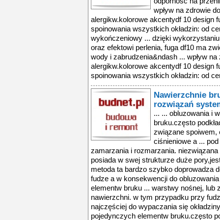
odporność na przeni
wpływ na zdrowie d
alergikw.kolorowe akcentydf 10 design f
spoinowania wszystkich okładzin: od cera
wykończeniowy ... dzięki wykorzystaniu 
oraz efektowi perlenia, fuga df10 ma z
wody i zabrudzenia&ndash ... wpływ na
alergikw.kolorowe akcentydf 10 design f
spoinowania wszystkich okładzin: od cer
Nawierzchnie br
rozwiązań syste
... ... obluzowania 
bruku.często podkład
związane spoiwem, 
ciśnieniowe a ... p
zamarzania i rozmarzania. niezwiązana 
posiada w swej strukturze duże pory,jest
metoda ta bardzo szybko doprowadza 
fudze a w konsekwencji do obluzowania
elementw bruku ... warstwy nośnej, lub
nawierzchni. w tym przypadku przy fud
najczęściej do wypaczania się okładziny
pojedynczych elementw bruku.często pod