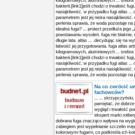
kilogramowych, aluminiowych ... srebra 
bakterii.[link1]jeśli chodzi o trwałość f
nasiąkliwość. w przypadku fugi atlas ...
parametrem jest jej niska nasiąkliwość. w
perlenia sprawia, że woda pozostaje na j
idealna fuga? ... protect przedłuża jego
powstawaniu wysoleń. fuga nie blaknie, 
długie lata. atlas ... .decydując się na 
łatwość jej przygotowania. fuga atlas ar
kilogramowych, aluminiowych ... srebra 
bakterii.[link1]jeśli chodzi o trwałość f
nasiąkliwość. w przypadku fugi atlas ...
parametrem jest jej niska nasiąkliwość. w
perlenia sprawia, że woda pozostaje na je
Na co zwrócić u
fachowców?
... ... skrzypczyński
pamiętać, że dobrz
wygląd i trwałość pod
ekspert marki rotber
dobrana fuga znacząco wpływa na wygląd 
zabiegiem jest wypełnianie szczelin m
kolorowymi fugami, co podkreśla ich kolo