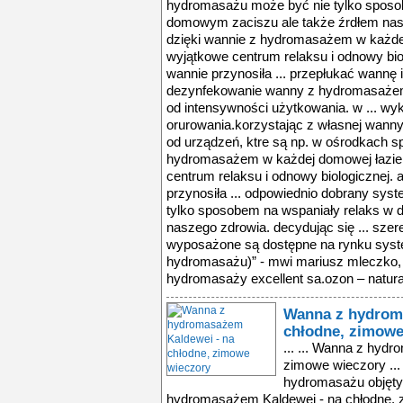
Wanna z hydrom
chłodne, zimowe
... ... Wanna z hydromasażem Kaldewei - na chłodne, zimowe wieczory ... ty 30 letniej gwarancji. System hydromasażu objęty jest 4 letnią gwarancją. ... Wanna z hydromasażem Kaldewei - na chłodne, zimowe wieczory ... wanna z hydromasażem kaldewei - na chłodne, zimowe wieczory ... na zlecenie firmy kaldewei prestiżowy, frankfurcki instytut reinhold przygotował, badanie preferencji konsumenckich w zakresie korzystania z wanny z hydromasażem ... przygotował, badanie preferencji konsumenckich w zakresie korzystania z wanny z hydromasażem. badanie zostało wykonane na reprezentatywnej grupie kobiet ... kąpiel w wannie z hydromasażem to nie tylko doskonały relaks, ale i możliwość zapobiegania nadchodzącemu przeziębieniu – to wynik badania firmy kaldewei ... wanna z hydromasażem kaldewei - na chłodne, zimowe wieczory ... na zlecenie firmy kaldewei prestiżowy, frankfurcki instytut reinhold przygotował, badanie preferencji konsumenckich w zakresie korzystania z wanny z hydromasażem ... przygotował, badanie preferencji konsumenckich w zakresie korzystania z wanny z hydromasażem. badanie zostało wykonane na reprezentatywnej grupie kobiet ... kąpiel w wannie z hydromasażem to nie tylko doskonały relaks, ale i możliwość zapobiegania nadchodzącemu przeziębieniu – to wynik badania firmy kaldewei ... praktyczny aspekt utrzymania higieny ciała nie odgrywa przy tym dla miłośników hydromasażu prawie żadnej roli – nikt nie kąpie się w wannie z hydromasażem ... przeziębieniu, co przy zbliżającej się zimie wydaje się szczególnie ważne.świat hydromasażu kaldeweifirma kaldewei oferuje aż siedem różnych systemów do ... wanna z hydromasażem kaldewei - na chłodne, zimowe wieczory ... na zlecenie firmy kaldewei prestiżowy, frankfurcki instytut reinhold przygotował, badanie preferencji konsumenckich w zakresie korzystania z wanny z hydromasażem ... przygotował, badanie preferencji konsumenckich w zakresie korzystania z wanny z hydromasażem. badanie zostało wykonane na reprezentatywnej grupie kobiet ... kąpiel w wannie z hydromasażem to nie tylko doskonały relaks, ale i możliwość zapobiegania nadchodzącemu przeziębieniu – to wynik badania firmy kaldewei ... wanna z hydromasażem kaldewei - na chłodne, zimowe wieczory ... na zlecenie firmy kaldewei prestiżowy, frankfurcki instytut reinhold przygotował, badanie preferencji konsumenckich w zakresie korzystania z wanny z hydromasażem ... przygotował, badanie preferencji konsumenckich w zakresie korzystania z wanny z hydromasażem. badanie zostało wykonane na reprezentatywnej grupie kobiet ... kąpiel w wannie z hydromasażem to nie tylko doskonały relaks, ale i możliwość zapobiegania nadchodzącemu przeziębieniu – to wynik badania firmy kaldewei ... praktyczny aspekt utrzymania higieny ciała nie odgrywa przy tym dla miłośników hydromasażu prawie żadnej roli – nikt nie kąpie się w wannie z hydromasażem ... przeziębieniu, co przy zbliżającej się zimie wydaje się szczególnie ważne.świat hydromasażu kaldeweifirma kaldewei oferuje aż siedem różnych systemów do ... wanna z hydromasażem kaldewei - na chłodne, zimowe wieczory ... na zlecenie firmy kaldewei prestiżowy, frankfurcki instytut reinhold przygotował, badanie preferencji konsumenckich w zakresie korzystania z wanny z hydromasażem ... przygotował, badanie preferencji konsumenckich w zakresie korzystania z wanny z hydromasażem. badanie zostało wykonane na reprezentatywnej grupie kobiet ... kąpiel w wannie z hydromasażem to nie tylko doskonały relaks, ale i możliwość zapobiegania nadchodzącemu przeziębieniu – to wynik badania firmy kaldewei ... wanna z hydromasażem kaldewei - na chłodne, zimowe wieczory ... na zlecenie firmy kaldewei prestiżowy, frankfurcki instytut reinhold przygotował, badanie preferencji konsumenckich w zakresie korzystania z wanny z hydromasażem ... przygotował, badanie preferencji k