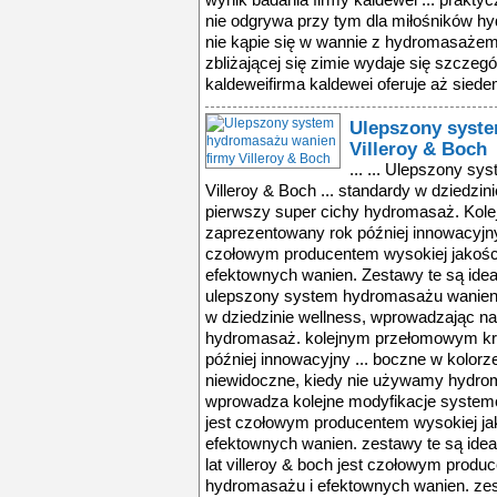
Ulepszony syst
Villeroy & Boch
... ... Ulepszony system hydromasażu wanien firmy Villeroy & Boch ... standardy w dziedzinie wellness, wprowadzając na rynek pierwszy super cichy hydromasaż. Kolejnym przełomowym krokiem był zaprezentowany rok później innowacyjny ... wielu lat Villeroy & Boch jest czołowym producentem wysokiej jakości systemów hydromasażu i efektownych wanien. Zestawy te są idealne zarówno do prywatnych ... ulepszony system hydromasażu wanien firmy villeroy & boch ... standardy w dziedzinie wellness, wprowadzając na rynek pierwszy super cichy hydromasaż. kolejnym przełomowym krokiem był zaprezentowany rok później innowacyjny ... boczne w kolorze wanny, które są praktycznie niewidoczne, kiedy nie używamy hydromasażu. teraz firma villeroy & boch wprowadza kolejne modyfikacje systemów ... od wielu lat villeroy & boch jest czołowym producentem wysokiej jakości systemów hydromasażu i efektownych wanien. zestawy te są idealne zarówno do prywatnych ... wielu lat villeroy & boch jest czołowym producentem wysokiej jakości systemów hydromasażu i efektownych wanien. zestawy te są idealne zarówno do prywatnych ... ulepszenia wprowadzone w obydwu systemach nie spowodowały przy tym wzrostu ich cen. hydromasaże firmy villeroy & boch zapewniają optymalne możliwości relaksu ... fitness – całkowicie niewidoczny ultimate fitness jest najbardziej sportowym hydromasażem w ofercie villeroy & boch. ten wyposażony w potężną moc system ... ulepszony system hydromasażu wanien firmy villeroy & boch ... boczne w kolorze wanny, które są praktycznie niewidoczne, kiedy nie używamy hydromasażu. teraz firma villeroy & boch wprowadza kolejne modyfikacje systemów ... hydromasażu. teraz firma villeroy & boch wprowadza kolejne modyfikacje systemów hydromasażu zarówno w zakresie funkcji, jak i designu. nowa generacja popularnego ... od wielu lat villeroy & boch jest czołowym producentem wysokiej jakości systemów hydromasażu i efektownych wanien. zestawy te są idealne zarówno do prywatnych ... wielu lat villeroy & boch jest czołowym producentem wysokiej jakości systemów hydromasażu i efektownych wanien. zestawy te są idealne zarówno do prywatnych ... ulepszony system hydromasażu wanien firmy villeroy & boch ... standardy w dziedzinie wellness, wprowadzając na rynek pierwszy super cichy hydromasaż. kolejnym przełomowym krokiem był zaprezentowany rok później innowacyjny ... boczne w kolorze wanny, które są praktycznie niewidoczne, kiedy nie używamy hydromasażu. teraz firma villeroy & boch wprowadza kolejne modyfikacje systemów ... od wielu lat villeroy & boch jest czołowym producentem wysokiej jakości systemów hydromasażu i efektownych wanien. zestawy te są idealne zarówno do prywatnych ... wielu lat villeroy & boch jest czołowym producentem wysokiej jakości systemów hydromasażu i efektownych wanien. zestawy te są idealne zarówno do prywatnych ... ulepszenia wprowadzone w obydwu systemach nie spowodowały przy tym wzrostu ich cen. hydromasaże firmy villeroy & boch zapewniają optymalne możliwości relaksu ... fitness – całkowicie niewidoczny ultimate fitness jest najbardziej sportowym hydromasażem w ofercie villeroy & boch. ten wyposażony w potężną moc system ... ulepszony system hydromasażu wanien firmy villeroy & boch ... boczne w kolorze wanny, które są praktycznie niewidoczne, kiedy nie używamy hydromasażu. teraz firma villeroy & boch wprowadza kolejne modyfikacje systemów ... hydromasażu. teraz firma villeroy & boch wprowadza kolejne modyfikacje systemów hydromasażu zarówno w zakresie funkcji, jak i designu. nowa generacja popularnego ... od wielu lat villeroy & boch jest czołowym producentem wysokiej jakości systemów hydromasażu i efektownych wanien. zestawy te są idealne zarówno do prywatnych ... wielu lat villeroy & boch jest czołowym producentem wysokiej jakości systemów hydromasażu i efektownych wanien. zestawy te są idealne zarówno do prywatnych ... ulepszony system hydromasażu wanien firmy villeroy & boch ... standardy w dziedzinie 