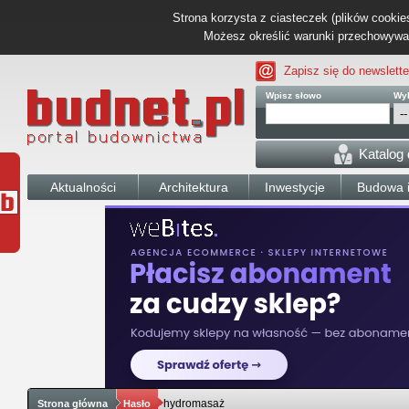
Strona korzysta z ciasteczek (plików cookies
Możesz określić warunki przechowywani
Zapisz się do newslette
Wpisz słowo
Wyb
Katalog
Aktualności
Architektura
Inwestycje
Budowa i
hydromasaż
Strona główna
Hasło