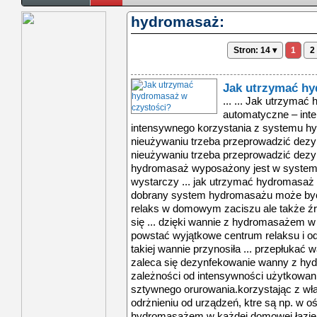
hydromasaż:
Stron: 14 ▾
1
2
Jak utrzymać hy
... ... Jak utrzymać hydromasaż w czystości? ... automatyczne – inteligentny system Po okresie intensywnego korzystania z systemu hydromasażu lub po długim nieużywaniu trzeba przeprowadzić dezynfekcję ... lub po długim nieużywaniu trzeba przeprowadzić dezynfekcję urządzenia. Jeśli hydromasaż wyposażony jest w system automatycznej dezynfekcji, to wystarczy ... jak utrzymać hydromasaż w czystości? ... odpowiednio dobrany system hydromasażu może być nie tylko sposobem na wspaniały relaks w domowym zaciszu ale także źrdłem naszego zdrowia. decydując się ... dzięki wannie z hydromasażem w każdej domowej łazience może powstać wyjątkowe centrum relaksu i odnowy biologicznej. aby kąpiel w takiej wannie przynosiła ... przepłukać wannę i przewody czystą wodą. zaleca się dezynfekowanie wanny z hydromasażem co 2 do 4 tygodni, w zależności od intensywności użytkowania. w ... wykorzystując technologię sztywnego orurowania.korzystając z własnej wanny z hydromasażem – w odrżnieniu od urządzeń, ktre są np. w ośrodkach spa ... dzięki wannie z hydromasażem w każdej domowej łazience może powstać wyjątkowe centrum relaksu i odnowy biologicznej. aby kąpiel w takiej wannie przynosiła ... odpowiednio dobrany system hydromasażu może być nie tylko sposobem na wspaniały relaks w domowym zaciszu ale także źrdłem naszego zdrowia. decydując się ... szereg rozwiązań technicznych, w które wyposażone są dostępne na rynku systemy hydromasażu. ... systemu hydromasażu)” - mwi mariusz mleczko, kierownik działu produkcji hydromasaży excellent sa.ozon – naturalny sprzymierzeniec w walce o ... jak utrzymać hydromasaż w czystości? ... odpowiednio dobrany system hydromasażu może być nie tylko sposobem na wspaniały relaks w domowym zaciszu ale także źrdłem naszego zdrowia. decydując się ... dzięki wannie z hydromasażem w każdej domowej łazience może powstać wyjątkowe centrum relaksu i odnowy biologicznej. aby kąpiel w takiej wannie przynosiła ... przepłukać wannę i przewody czystą wodą. zaleca się dezynfekowanie wanny z hydromasażem co 2 do 4 tygodni, w zależności od intensywności użytkowania. w ... wykorzystując technologię sztywnego orurowania.korzystając z własnej wanny z hydromasażem – w odrżnieniu od urządzeń, ktre są np. w ośrodkach spa ... dzięki wannie z hydromasażem w każdej domowej łazience może powstać wyjątkowe centrum relaksu i odnowy biologicznej. aby kąpiel w takiej wannie przynosiła ... odpowiednio dobrany system hydromasażu może być nie tylko sposobem na wspaniały relaks w domowym zaciszu ale także źrdłem naszego zdrowia. decydując się ... szereg rozwiązań technicznych, w które wyposażone są dostępne na rynku systemy hydromasażu. ... systemu hydromasażu)” - mwi mariusz mleczko, kierownik działu produkcji hydromasaży excellent sa.ozon – naturalny sprzymierzeniec w walce o ... jak utrzymać hydromasaż w czystości? ... odpowiednio dobrany system hydromasażu może być nie tylko sposobem na wspaniały relaks w domowym zaciszu ale także źrdłem naszego zdrowia. decydując się ... dzięki wannie z hydromasażem w każdej domowej łazience może powstać wyjątkowe centrum relaksu i odnowy biologicznej. aby kąpiel w takiej wannie przynosiła ... przepłukać wannę i przewody czystą wodą. zaleca się dezynfekowanie wanny z hydromasażem co 2 do 4 tygodni, w zależności od intensywności użytkowania. w ... wykorzystując technologię sztywnego orurowania.korzystając z własnej wanny z hydromasażem – w odrżnieniu od urządzeń, ktre są np. w ośrodkach spa ... dzięki wannie z hydromasażem w każdej domowej łazience może powstać wyjątkowe centrum relaksu i odnowy biologicznej. aby kąpiel w takiej wannie przynosiła ... odpowiednio dobrany system hydromasażu może być nie tylko sposobem na wspaniały relaks w domowym zaciszu ale także źrdłem naszego zdrowia. decydując się ... szereg rozwiązań technicznych, w które wyposażone są dostępne na rynku systemy hydromasażu. ... systemu hydromasażu)” - mwi mariusz mleczko, kierownik działu produkcji hydromasaży excellent sa.ozon – naturalny sprzymierzeniec w walce o ... jak utrzymać hydromasaż w czystości? ... odpowiednio dobrany system hydromasażu może być nie tylko sposobem na wspaniały relaks w domowym zaciszu ale także źrdłem naszego zdrowia. decydując się ... dzięki wannie z hy