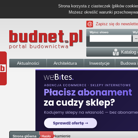
Strona korzysta z ciasteczek (plików cookies
Możesz określić warunki przechowywani
Zapisz się do newslette
Wpisz słowo
Wyb
Katalog
Aktualności
Architektura
Inwestycje
Budowa i
kamienie
Strona główna
Hasło