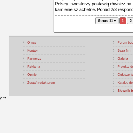
Polscy inwestorzy postawią również na 
kamienie szlachetne. Ponad 2/3 respon
Stron: 11 ▾
1
2
O nas
Forum bu
Kontakt
Baza firm
Partnerzy
Galeria
Reklama
Projekty 
Opinie
Ogłoszenia
Zostań redaktorem
Katalog d
Słownik 
/*
*/