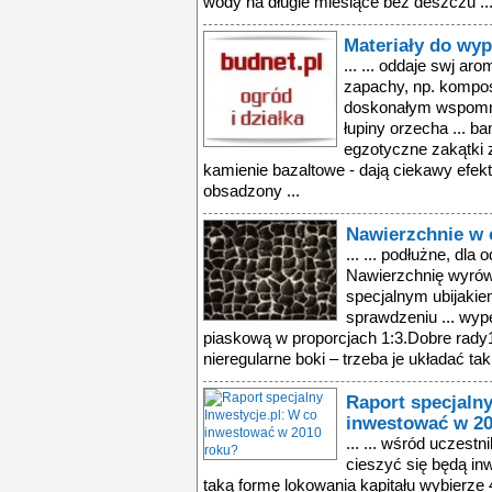
wody na długie miesiące bez deszczu ..
Materiały do wy
... ... oddaje swj a
zapachy, np. kompos
doskonałym wspomnie
łupiny orzecha ... 
egzotyczne zakątki 
kamienie bazaltowe - dają ciekawy efekt 
obsadzony ...
Nawierzchnie w 
... ... podłużne, dl
Nawierzchnię wyrówn
specjalnym ubijakie
sprawdzeniu ... wyp
piaskową w proporcjach 1:3.Dobre rady1
nieregularne boki – trzeba je układać tak
Raport specjalny
inwestować w 20
... ... wśród uczestn
cieszyć się będą in
taką formę lokowania kapitału wybierze