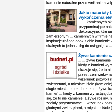
kamienie naturalne przed wnikaniem wilg
Jakie materiały
wykończenia ele
... ... kamiennych ok
przypominające natu
dekoracyjne, ktre u
zamierzonym ... kamiennych w firmie na
inspiracjeułożone obok siebie kamienie
skalnych to jedna z drg do osiągnięcia ..
Żywe kamienie sz
... ... żywe kamienie
kiedy z kamieni wyra
okazuje się, że to ni
przestrzeni wiekw ro
wizerunek pozwolił 
zwierzętami, a mięsiste liście (kamieni
długie miesiące bez deszczu ... żywe ka
kamień ... kiedy z kamieni wyrastają du
się, że to nie kamienie, a żywe rośliny. 
zdołały przystosować ... wizerunek poz
głodnymi zwierzętami, a mięsiste liście