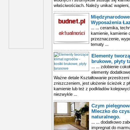
wodnych i strumyków stosuje się kamie
właściwościach. Należy unikać wapieni, 
Międzynarodowe 
Wyposażenia Łaz
... ... ceramika, tec
kamienie, kamienie 
przeznaczenie, wypo
tematy ...
Elementy tworzą
brukowe, płyty 
... ... zdobienie co
elementy dodatkowe:
Ważne detale Kształtowanie przestrzeni o
zniszczeniem, jest ułożenie ścieżek z p
kamienie lub też z podkładów kolejowych.
niezwykle ...
Czym pielęgnow
Mleczko do czys
naturalnego.
... ... dodatkowo z
impregnat do marmu