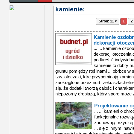
kamienie:
Stron: 11 ▾
1
2
Kamienie ozdob
dekoracji otocz
... ... kamienie oz
dekoracji otoczenia 
podkreślić indywidu
kamienie to dobry ma
gruntu pomiędzy roślinami ... obrbce w 
tzw. otoczaki, ktre przypominają kamien
zaokrąglone przez nurt rzeki. szlachetn
się, że dodatki tworzą całość i charakter
niepozorny drobiazg, który sporo może z
Projektowanie o
... ... kamieni o chr
funkcjonalne rozwią
zachowują przyczep
... się z innymi na