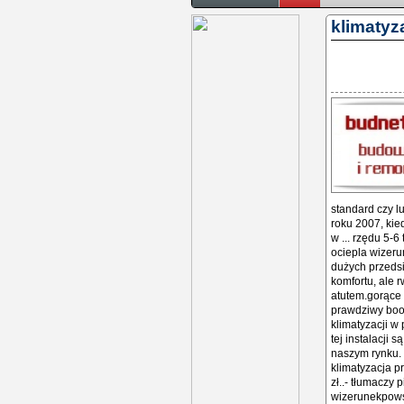
klimatyz
standard czy l
roku 2007, kie
w ... rzędu 5-6 
ociepla wizeru
dużych przedsię
komfortu, ale
atutem.gorące 
prawdziwy boo
klimatyzacji w
tej instalacji s
naszym rynku. 
klimatyzacja p
zł..- tłumaczy p
wizerunekpowsz