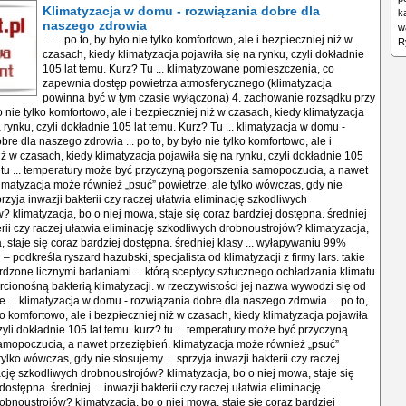
Klimatyzacja w domu - rozwiązania dobre dla
k
naszego zdrowia
w
... ... po to, by było nie tylko komfortowo, ale i bezpieczniej niż w czasach, kiedy klimatyzacja pojawiła się na rynku, czyli dokładnie 105 lat temu. Kurz? Tu ... klimatyzowane pomieszczenia, co zapewnia dostęp powietrza atmosferycznego (klimatyzacja powinna być w tym czasie wyłączona) 4. zachowanie rozsądku przy ... po to, by było nie tylko komfortowo, ale i bezpieczniej niż w czasach, kiedy klimatyzacja pojawiła się na rynku, czyli dokładnie 105 lat temu. Kurz? Tu ... klimatyzacja w domu - rozwiązania dobre dla naszego zdrowia ... po to, by było nie tylko komfortowo, ale i bezpieczniej niż w czasach, kiedy klimatyzacja pojawiła się na rynku, czyli dokładnie 105 lat temu. kurz? tu ... temperatury może być przyczyną pogorszenia samopoczucia, a nawet przeziębień. klimatyzacja może również „psuć” powietrze, ale tylko wówczas, gdy nie stosujemy ... sprzyja inwazji bakterii czy raczej ułatwia eliminację szkodliwych drobnoustrojów? klimatyzacja, bo o niej mowa, staje się coraz bardziej dostępna. średniej ... inwazji bakterii czy raczej ułatwia eliminację szkodliwych drobnoustrojów? klimatyzacja, bo o niej mowa, staje się coraz bardziej dostępna. średniej klasy ... wyłapywaniu 99% kurzu z bakterii – podkreśla ryszard hazubski, specjalista od klimatyzacji z firmy lars. takie są fakty potwierdzone licznymi badaniami ... którą sceptycy sztucznego ochładzania klimatu nazywają śmiercionośną bakterią klimatyzacji. w rzeczywistości jej nazwa wywodzi się od zdarzenia, które ... klimatyzacja w domu - rozwiązania dobre dla naszego zdrowia ... po to, by było nie tylko komfortowo, ale i bezpieczniej niż w czasach, kiedy klimatyzacja pojawiła się na rynku, czyli dokładnie 105 lat temu. kurz? tu ... temperatury może być przyczyną pogorszenia samopoczucia, a nawet przeziębień. klimatyzacja może również „psuć” powietrze, ale tylko wówczas, gdy nie stosujemy ... sprzyja inwazji bakterii czy raczej ułatwia eliminację szkodliwych drobnoustrojów? klimatyzacja, bo o niej mowa, staje się coraz bardziej dostępna. średniej ... inwazji bakterii czy raczej ułatwia eliminację szkodliwych drobnoustrojów? klimatyzacja, bo o niej mowa, staje się coraz bardziej dostępna. średniej klasy ... wyłapywaniu 99% kurzu z bakterii – podkreśla ryszard hazubski, specjalista od klimatyzacji z firmy lars. takie są fakty potwierdzone licznymi badaniami ... którą sceptycy sztucznego ochładzania klimatu nazywają śmiercionośną bakterią klimatyzacji. w rzeczywistości jej nazwa wywodzi się od zdarzenia, które ... klimatyzacja w domu - rozwiązania dobre dla naszego zdrowia ... po to, by było nie tylko komfortowo, ale i bezpieczniej niż w czasach, kiedy klimatyzacja pojawiła się na rynku, czyli dokładnie 105 lat temu. kurz? tu ... temperatury może być przyczyną pogorszenia samopoczucia, a nawet przeziębień. klimatyzacja może również „psuć” powietrze, ale tylko wówczas, gdy nie stosujemy ... sprzyja inwazji bakterii czy raczej ułatwia eliminację szkodliwych drobnoustrojów? klimatyzacja, bo o niej mowa, staje się coraz bardziej dostępna. średniej ... inwazji bakterii czy raczej ułatwia eliminację szkodliwych drobnoustrojów? klimatyzacja, bo o niej mowa, staje się coraz bardziej dostępna. średniej klasy ... wyłapywaniu 99% kurzu z bakterii – podkreśla ryszard hazubski, specjalista od klimatyzacji z firmy lars. takie są fakty potwierdzone licznymi badaniami ... którą sceptycy sztucznego ochładzania klimatu nazywają śmiercionośną bakterią klimatyzacji. w rzeczywistości jej nazwa wywodzi się od zdarzenia, które ... klimatyzacja w domu - rozwiązania dobre dla naszego zdrowia ... po to, by było nie tylko komfortowo, ale i bezpieczniej niż w czasach, kiedy klimatyzacja pojawiła się na rynku, czyli dokładnie 105 lat temu. kurz? tu ... temperatury może być przyczyną pogorszenia samopoczucia, a nawet przeziębień. klimatyzacja może również „psuć” powietrze, ale tylko wówczas, gdy nie stosujemy ... sprzyja inwazji bakterii czy raczej ułatwia eliminację szkodliwych drobnoustrojów? klimatyzacja, bo o niej mowa, staje się coraz bardziej dostępna. średniej ... inwazji bakterii czy raczej ułatwia eliminację szkodliwych drobnoustrojów? klimatyzacja, bo o niej mowa, staje się coraz bardziej dostępna. średniej klasy ... wyłapywaniu 99% kurzu z bakterii – podkreśla ryszard hazubski, specjalista od klimatyzacji z firmy lars. takie są fakty potwierdzone licznymi badaniami ... którą sceptycy sztucznego ochładzania klimatu nazywają śmiercionośną bakterią klimatyzacji. w rzeczywistości jej nazwa wywodzi się od zdarzenia, które ... klimatyzacja w domu - rozwiązania dobre dla naszego zdrowia ... po to, by było nie tylko komfortowo, ale i bezpieczniej niż w czasach, kiedy klimatyzacja pojawiła się na rynku, czyli dokładnie 105 lat temu. kurz? tu ... temperatury może być przyczyną pogorszenia samopoczucia, a nawet przeziębień. klimatyzacja może również „psuć” powietrze, ale tylko wówczas, gdy nie stosujemy ... sprzyja inwazji bakterii czy raczej ułatwia eliminację szkodliwych drobnoustrojów? klimatyzacja, bo o niej mowa, staje się coraz bardziej dostępna. średniej ... inwazji bakterii czy raczej ułatwia eliminację szkodliwych drobnoustrojów? klimatyzacja, bo o niej mowa, staje się coraz bardziej dostępna. średniej klasy ... wyłapywaniu 99% kurzu z bakterii – podkreśla ryszard hazubski, specjalista od klimatyzacji z firmy lars. takie są fakty potwierdzone licznymi badaniami ... którą sceptycy sztucznego ochładzania klimatu nazywają śmiercionośną bakterią klimatyzacji. w rzeczywistości jej nazwa wywodzi się od zdarzenia, które ... klimatyzacja w domu - rozwiązania dobre dla naszego zdrowia ... po to, by było nie tylko komfortowo, ale i bezpieczniej niż w czasach, kiedy klimatyzacja pojawiła się na rynku, czyli dokładnie 105 lat temu. kurz? tu ... temperatury może być przyczyną pogorszenia samopoczucia, a nawet przeziębień. klimatyzacja może również „psuć” powietrze, ale tylko wówczas, gdy nie stosujemy ... sprzyja inwazji bakterii czy raczej ułatwia eliminację szkodliwych drobnoustrojów? klimatyzacja, bo o niej mowa, staje się coraz bardziej dostępna. średniej ... inwazji bakterii czy raczej ułatwia eliminację szkodliwych drobnoustrojów? klimatyzacja, bo o niej mowa, staje się coraz bardziej dostępna. średniej klasy ... wyłapywaniu 99% kurzu z bakterii – podkreśla ryszard hazubski, specjalista od klimatyzacji z firmy lars. takie są fakty potwierdzone licznymi badaniami ... którą sceptycy sztucznego ochładzania klimatu nazywają śmiercionośną bakterią klimatyzacji. w rzeczywistości jej nazwa wywodzi się od zdarzenia, które ... klimatyzacja w domu - rozwiązania dobre dla naszego zdrowia ... po to, by było nie tylko komfortowo, ale i bezpieczniej niż w czasach, kiedy klimatyzacja pojawiła się na rynku, czyli dokładnie 105 lat temu. kurz? tu ... temperatury może być przyczyną pogorszenia samopoczucia, a nawet przeziębień. klimatyzacja może również „psuć” powietrze, ale tylko wówczas, gdy nie stosujemy ... sprzyja inwazji bakterii czy raczej ułatwia eliminację szkodliwych drobnoustrojów? klimatyzacja, bo o niej mowa, staje się coraz bardziej dostępna. średniej ... inwazji bakterii czy raczej ułatwia eliminację szkodliwych drobnoustrojów? klimatyzacja, bo o niej mowa, staje się coraz bardziej dostępna. średniej klasy ... wyłapywaniu 99% kurzu z bakterii – podkreśla ryszard hazubski, specjalista od klimatyzacji z firmy lars. takie są fakty potwierdzone licznymi badaniami ... którą sceptycy sztucznego ochładzania klimatu nazywają śmiercionośną bakterią klimatyzacji. w rzeczywistości jej nazwa wywodzi się od zdarzenia, które ... klimatyzacja w domu - rozwiązania dobre dla naszego zdrowia ... po to, by było nie tylko komfortowo, ale i bezpieczniej niż w czasach, kiedy klimatyzacja pojawiła się na rynku, czyli dokładnie 105 lat temu. kurz? tu ... temperatury może być przyczyną pogorszenia samopoczucia, a nawet przeziębień. klimatyzacja może również „psuć” powietrze, ale tylko wówczas, gdy nie stosujemy ... sprzyja inwazji bakterii czy raczej ułatwia eliminację szkodliwych drobnoustrojów? klimatyzacja, bo o niej mowa, staje się coraz bardziej dostępna. średniej ... inwazji bakterii czy raczej ułatwia eliminację szkodliwych drobnoustrojów? klimatyzacja, bo o niej mowa, staje się coraz bardziej dostępna. średniej klasy ... wyłapywaniu 99% kurzu z bakterii – podkreśla ryszard hazubski, specjalista od klimatyzacji z firmy lars. takie są fakty potwierdzone licznymi badaniami ... którą sceptycy sztucznego ochładzania klimatu nazywają śmiercionośną bakterią klimatyzacji. w rzeczywistości jej nazwa wywodzi się od zdarzenia, które ... klimatyzacja w domu - rozwiązania dobre dla naszego zdrowia ... po to, by było nie tylko komfortowo, ale i bezpieczniej niż w czasach, kiedy klimatyzacja pojawiła się na rynku, czyli dokładnie 105 lat temu. kurz? tu ... temperatury może być przyczyną pogorszenia samopoczucia, a nawet przeziębień. klimatyzacja może również „psuć” powietrze, ale tylko wówczas, gdy nie stosujemy ... sprzyja inwazji bakterii czy raczej ułatwia eliminację szkodliwych drobnoustrojów? klimatyzacja, bo o niej mowa, staje się coraz bardziej dostępna. średniej ... inwazji bakterii czy raczej ułatwia eliminację szkodliwych drobnoustrojów? klimatyzacja, bo o niej mowa, staje się coraz bardziej dostępna. średniej klasy ... wyłapywaniu 99% kurzu z bakterii – podkreśla ryszard hazubski, specjalista od klimatyzacji z firmy lars. takie są fakty potwierdzone licznymi badaniami ... którą sceptycy sztucznego ochładzania klimatu nazywają śmiercionośną bakterią klimatyzacji. w rzeczywistości jej nazwa wywodzi się od zdarzenia, które ... klimatyzacja w domu - rozwiązania dobre dla naszego zdrowia ... po to, by było nie tylko komfortowo, ale i bezpieczniej niż w czasach, kiedy klimatyzacja pojawiła się na rynku, czyli dokładnie 105 lat temu. kurz? tu ... temperatury może być przyczyną pogorszenia samopoczucia, a nawet przeziębień. klimatyzacja może również „psuć” powietrze, ale tylko wówczas, gdy nie stosujemy ... sprzyja inwazj
R