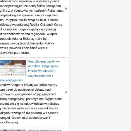
tabilność obu regionów w obecnej sytuacji
eopolitycznej jest ze sobą ściśle powiązana –
ynika z przygotowanych zaleceń Parlamentu
uropejskiego w sprawie relacji z regionem
ndo-Pacyfiku. Ma to związek m.in. z coraz
ciślejszą współpracą Rosji z Chinami i Koreą
ółnocną oraz pogarszającą się sytuacją
ezpieczeństwa w obu regionach. W opinii
uroposła Adama Bielana, który był
prawozdawcą tego dokumentu, Polska
ównież powinna zacieśniać więzi z
zjatyckimi partnerami.
Most dla energetyki —
Wrocław Bridge łączy
liderów w debacie o
bezpieczeństwie i
onkurencyjności
rocław Bridge to inicjatywa, która tworzy
rzestrzeń do pogłębionej debaty nad
luczowymi wyzwaniami stojącymi przed
olską energetyką i przemysłem. Wydarzenie
oncentruje się na odpowiedzialnym dialogu,
ymianie doświadczeń oraz poszukiwaniu
ealnych rozwiązań dla sektora w czasach
osnącej niepewności gospodarczej i
eopolitycznej.