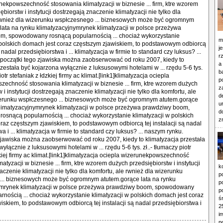
nekpowszechność stosowania klimatyzacji w biznesie ... firm, ktre wzorem
biorstw i instytucji dostrzegają znaczenie klimatyzacji nie tylko dla
 rwnież dla wizerunku wspłczesnego ... biznesowych może być ogromnym
lata na rynku klimatyzacyjnymrynek klimatyzacji w polsce przeżywa
m, spowodowany rosnącą popularnością ... chociaż wykorzystanie
m
 polskich domach jest coraz częstszym zjawiskiem, to podstawowym odbiorcą
j
ą nadal przedsiębiorstwa i ... klimatyzacja w firmie to standard czy luksus? ...
r
początki tego zjawiska można zaobserwować od roku 2007, kiedy to
a
rzestała być kojarzona wyłącznie z luksusowymi hotelami w ... rzędu 5-6 tys.
b
iotr stefaniak z łdzkiej firmy ac klimat.[link1]klimatyzacja ociepla
p
echność stosowania klimatyzacji w biznesie ... firm, ktre wzorem dużych
z
 i instytucji dostrzegają znaczenie klimatyzacji nie tylko dla komfortu, ale
d
zerunku wspłczesnego ... biznesowych może być ogromnym atutem.gorące
u
klimatyzacyjnymrynek klimatyzacji w polsce przeżywa prawdziwy boom,
d
snącą popularnością ... chociaż wykorzystanie klimatyzacji w polskich
z
raz częstszym zjawiskiem, to podstawowym odbiorcą tej instalacji są nadal
a i ... klimatyzacja w firmie to standard czy luksus? ... naszym rynku.
zjawiska można zaobserwować od roku 2007, kiedy to klimatyzacja przestała
yłącznie z luksusowymi hotelami w ... rzędu 5-6 tys. zł..- tłumaczy piotr
zkiej firmy ac klimat.[link1]klimatyzacja ociepla wizerunekpowszechność
atyzacji w biznesie ... firm, ktre wzorem dużych przedsiębiorstw i instytucji
k
czenie klimatyzacji nie tylko dla komfortu, ale rwnież dla wizerunku
p
... biznesowych może być ogromnym atutem.gorące lata na rynku
p
ymrynek klimatyzacji w polsce przeżywa prawdziwy boom, spowodowany
p
rnością ... chociaż wykorzystanie klimatyzacji w polskich domach jest coraz
ś
iskiem, to podstawowym odbiorcą tej instalacji są nadal przedsiębiorstwa i
2
i
p