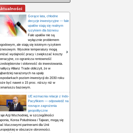
Aktualności
Gorące lata, chłodne
decyzje inwestycyjne — fale
upałów stają się realnym
ryzykiem dla biznesu
Fale upałów nie są
wyłącznie problemem
ogodowym, ale stają się istotnym ryzykiem
iznesowym. Wysokie temperatury mogą
bniżać wydajność pracy i zwiększać koszty
peracyjne, co ogranicza rentowność
rzedsiębiorstw i skłonność do inwestowania.
nalitycy Allianz Trade obliczyli, że w
ajbardziej narażonych na upały
ospodarkach poziom inwestycji do 2030 roku
oże być nawet o 15 proc. niższy niż w
cenariuszu bazowym.
UE wzmacnia relacje z Indo-
Pacyfikiem — odpowiedź na
rosnące zagrożenia
geopolityczne
raje Azji Wschodniej, w szczególności
aponia, Korea Południowa i Tajwan, mogą się
tać kluczowymi partnerami dla Unii
uropejskiej w obszarze obronności.