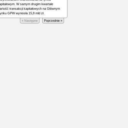
apitałowym. W samym drugim kwartale
artość transakcji kapitałowych na Głównym
ynku GPW wyniosła 15,8 mld zł.
« Następne
Poprzednie »