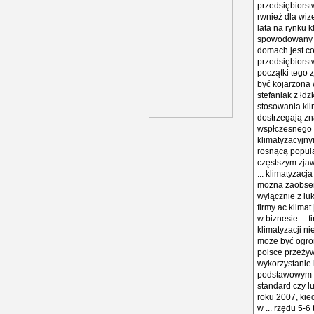
przedsiębiorstw
rwnież dla wi
lata na rynku 
spowodowany ro
domach jest co
przedsiębiorstw
początki tego 
być kojarzona w
stefaniak z łd
stosowania klim
dostrzegają zna
wspłczesnego 
klimatyzacyjn
rosnącą popula
częstszym zjaw
... klimatyzacj
można zaobserw
wyłącznie z luk
firmy ac klima
w biznesie ... 
klimatyzacji n
może być ogrom
polsce przeży
wykorzystanie 
podstawowym odb
standard czy l
roku 2007, kie
w ... rzędu 5-6 