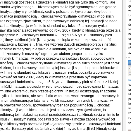
S
 i instytucji dostrzegają znaczenie klimatyzacji nie tylko dla komfortu, ale
g
zerunku wspłczesnego ... biznesowych może być ogromnym atutem.gorące
w
klimatyzacyjnymrynek klimatyzacji w polsce przeżywa prawdziwy boom,
E
snącą popularnością ... chociaż wykorzystanie klimatyzacji w polskich
I
raz częstszym zjawiskiem, to podstawowym odbiorcą tej instalacji są nadal
ś
a i ... klimatyzacja w firmie to standard czy luksus? ... naszym rynku.
P
zjawiska można zaobserwować od roku 2007, kiedy to klimatyzacja przestała
b
yłącznie z luksusowymi hotelami w ... rzędu 5-6 tys. zł..- tłumaczy piotr
e
zkiej firmy ac klimat.[link1]klimatyzacja ociepla wizerunekpowszechność
s
atyzacji w biznesie ... firm, ktre wzorem dużych przedsiębiorstw i instytucji
r
czenie klimatyzacji nie tylko dla komfortu, ale rwnież dla wizerunku
a
... biznesowych może być ogromnym atutem.gorące lata na rynku
ymrynek klimatyzacji w polsce przeżywa prawdziwy boom, spowodowany
rnością ... chociaż wykorzystanie klimatyzacji w polskich domach jest coraz
iskiem, to podstawowym odbiorcą tej instalacji są nadal przedsiębiorstwa i
a w firmie to standard czy luksus? ... naszym rynku. początki tego zjawiska
ować od roku 2007, kiedy to klimatyzacja przestała być kojarzona
k
susowymi hotelami w ... rzędu 5-6 tys. zł..- tłumaczy piotr stefaniak z łdzkiej
W
t.[link1]klimatyzacja ociepla wizerunekpowszechność stosowania klimatyzacji
p
firm, ktre wzorem dużych przedsiębiorstw i instytucji dostrzegają znaczenie
k
ie tylko dla komfortu, ale rwnież dla wizerunku wspłczesnego ... biznesowych
p
nym atutem.gorące lata na rynku klimatyzacyjnymrynek klimatyzacji w
k
wa prawdziwy boom, spowodowany rosnącą popularnością ... chociaż
w
klimatyzacji w polskich domach jest coraz częstszym zjawiskiem, to
r
iorcą tej instalacji są nadal przedsiębiorstwa i ... klimatyzacja w firmie to
r
uksus? ... naszym rynku. początki tego zjawiska można zaobserwować od
g
dy to klimatyzacja przestała być kojarzona wyłącznie z luksusowymi hotelami
tys. zł..- tłumaczy piotr stefaniak z łdzkiej firmy ac klimat.[link1]klimatyzacja