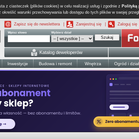
ta z ciasteczek (plików cookies) w celu realizacji usług i zgodnie z
Polityką
określić warunki przechowywania lub dostępu do tych plików w swojej przeg
Zapisz się do newslettera
|
Zarejestruj się
|
Zaloguj się
Wpisz słowo
Wybierz dział
Szukaj
Katalog deweloperów
Inwestycje
Budowa i remont
Wnętrza
Ogród i dzia