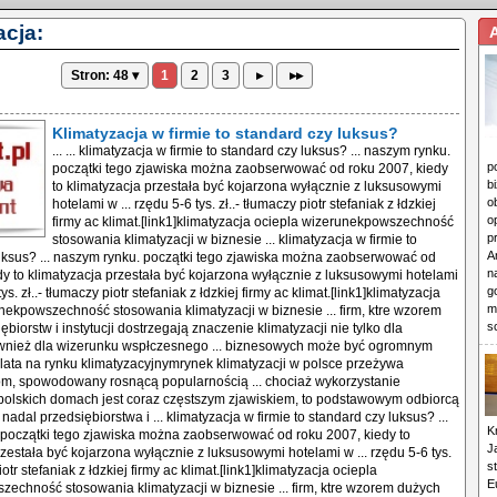
acja:
Stron: 48 ▾
1
2
3
▸
▸▸
Klimatyzacja w firmie to standard czy luksus?
... ... klimatyzacja w firmie to standard czy luksus? ... naszym rynku.
p
początki tego zjawiska można zaobserwować od roku 2007, kiedy
b
to klimatyzacja przestała być kojarzona wyłącznie z luksusowymi
o
hotelami w ... rzędu 5-6 tys. zł..- tłumaczy piotr stefaniak z łdzkiej
o
firmy ac klimat.[link1]klimatyzacja ociepla wizerunekpowszechność
p
stosowania klimatyzacji w biznesie ... klimatyzacja w firmie to
A
uksus? ... naszym rynku. początki tego zjawiska można zaobserwować od
n
dy to klimatyzacja przestała być kojarzona wyłącznie z luksusowymi hotelami
g
tys. zł..- tłumaczy piotr stefaniak z łdzkiej firmy ac klimat.[link1]klimatyzacja
m
nekpowszechność stosowania klimatyzacji w biznesie ... firm, ktre wzorem
s
biorstw i instytucji dostrzegają znaczenie klimatyzacji nie tylko dla
 rwnież dla wizerunku wspłczesnego ... biznesowych może być ogromnym
lata na rynku klimatyzacyjnymrynek klimatyzacji w polsce przeżywa
m, spowodowany rosnącą popularnością ... chociaż wykorzystanie
 polskich domach jest coraz częstszym zjawiskiem, to podstawowym odbiorcą
ą nadal przedsiębiorstwa i ... klimatyzacja w firmie to standard czy luksus? ...
K
początki tego zjawiska można zaobserwować od roku 2007, kiedy to
J
rzestała być kojarzona wyłącznie z luksusowymi hotelami w ... rzędu 5-6 tys.
s
iotr stefaniak z łdzkiej firmy ac klimat.[link1]klimatyzacja ociepla
E
echność stosowania klimatyzacji w biznesie ... firm, ktre wzorem dużych