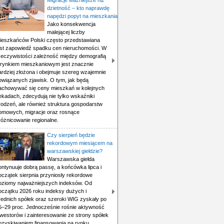
Migracje ważniejsze niż
dzietność – kto naprawdę
napędzi popyt na mieszkania
Jako konsekwencja
malejącej liczby
ieszkańców Polski często przedstawiana
est zapowiedź spadku cen nieruchomości. W
zeczywistości zależność między demografią
 rynkiem mieszkaniowym jest znacznie
ardziej złożona i obejmuje szereg wzajemnie
owiązanych zjawisk. O tym, jak będą
achowywać się ceny mieszkań w kolejnych
ekadach, zdecydują nie tylko wskaźniki
rodzeń, ale również struktura gospodarstw
omowych, migracje oraz rosnące
różnicowanie regionalne.
Czy sierpień będzie
rekordowym miesiącem na
warszawskiej giełdzie?
Warszawska giełda
ontynuuje dobrą passę, a końcówka lipca i
oczątek sierpnia przyniosły rekordowe
oziomy najważniejszych indeksów. Od
oczątku 2026 roku indeksy dużych i
rednich spółek oraz szeroki WIG zyskały po
5–29 proc. Jednocześnie rośnie aktywność
nwestorów i zainteresowanie ze strony spółek
ozyskiwaniem finansowania na rynku