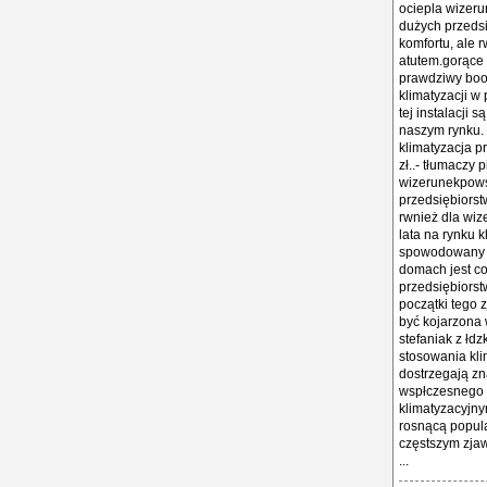
ociepla wizeru
dużych przedsię
komfortu, ale
atutem.gorące 
prawdziwy boo
klimatyzacji w
tej instalacji s
naszym rynku. 
klimatyzacja p
zł..- tłumaczy p
wizerunekpowsz
przedsiębiorstw
rwnież dla wi
lata na rynku 
spowodowany ro
domach jest co
przedsiębiorstw
początki tego 
być kojarzona w
stefaniak z łd
stosowania klim
dostrzegają zna
wspłczesnego 
klimatyzacyjn
rosnącą popula
częstszym zjaw
...