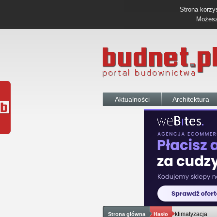
Strona korzys
Możesz 
Aktualności
Architektura
klimatyzacja
Strona główna
Hasło