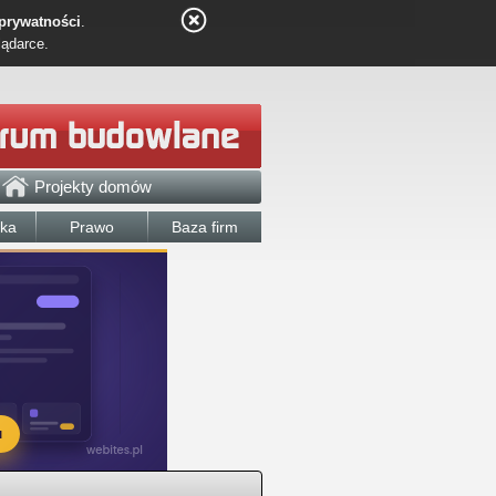
 prywatności
.
lądarce.
Projekty domów
łka
Prawo
Baza firm