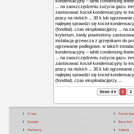
kondensacyjny – tahiti condensing linete
... na zaoszczędzeniu zużycia gazu. in
zastosować kocioł kondensacyjny to ins
pracy na niskich ... 30 k lub ogrzewanie
najlepiej sprawdzi się kocioł kondensacy
(fondital). czas eksploatacjiprzy ... na
kryterium, kiedy powinniśmy zastosowa
instalacja grzewcza z grzejnikami do prac
ogrzewanie podłogowe. w takich instalacj
kondensacyjny – tahiti condensing linete
... na zaoszczędzeniu zużycia gazu. in
zastosować kocioł kondensacyjny to ins
pracy na niskich ... 30 k lub ogrzewanie
najlepiej sprawdzi się kocioł kondensacy
(fondital). czas eksploatacjiprzy ...
Stron: 4 ▾
1
2
O nas
Forum bu
Kontakt
Baza firm
Partnerzy
Galeria