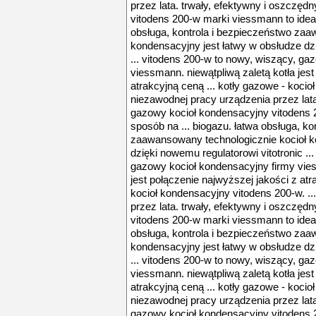
przez lata. trwały, efektywny i oszczę
vitodens 200-w marki viessmann to ideal
obsługa, kontrola i bezpieczeństwo zaa
kondensacyjny jest łatwy w obsłudze dzi
... vitodens 200-w to nowy, wiszący, ga
viessmann. niewątpliwą zaletą kotła jest
atrakcyjną ceną ... kotły gazowe - kocio
niezawodnej pracy urządzenia przez lata
gazowy kocioł kondensacyjny vitodens 
sposób na ... biogazu. łatwa obsługa, ko
zaawansowany technologicznie kocioł k
dzięki nowemu regulatorowi vitotronic ..
gazowy kocioł kondensacyjny firmy vies
jest połączenie najwyższej jakości z atr
kocioł kondensacyjny vitodens 200-w. ..
przez lata. trwały, efektywny i oszczę
vitodens 200-w marki viessmann to ideal
obsługa, kontrola i bezpieczeństwo zaa
kondensacyjny jest łatwy w obsłudze dzi
... vitodens 200-w to nowy, wiszący, ga
viessmann. niewątpliwą zaletą kotła jest
atrakcyjną ceną ... kotły gazowe - kocio
niezawodnej pracy urządzenia przez lata
gazowy kocioł kondensacyjny vitodens 