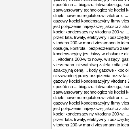
sposób na ... biogazu. łatwa obsługa, ko
zaawansowany technologicznie kocioł k
dzięki nowemu regulatorowi vitotronic ..
gazowy kocioł kondensacyjny firmy vies
jest połączenie najwyższej jakości z atr
kocioł kondensacyjny vitodens 200-w. ..
przez lata. trwały, efektywny i oszczę
vitodens 200-w marki viessmann to ideal
obsługa, kontrola i bezpieczeństwo zaa
kondensacyjny jest łatwy w obsłudze dzi
... vitodens 200-w to nowy, wiszący, ga
viessmann. niewątpliwą zaletą kotła jest
atrakcyjną ceną ... kotły gazowe - kocio
niezawodnej pracy urządzenia przez lata
gazowy kocioł kondensacyjny vitodens 
sposób na ... biogazu. łatwa obsługa, ko
zaawansowany technologicznie kocioł k
dzięki nowemu regulatorowi vitotronic ..
gazowy kocioł kondensacyjny firmy vies
jest połączenie najwyższej jakości z atr
kocioł kondensacyjny vitodens 200-w. ..
przez lata. trwały, efektywny i oszczę
vitodens 200-w marki viessmann to ideal