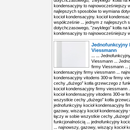
dotychczasowego, "zwykłego" kotła na k
kondensacyjny to najnowocześniejszy w
najlepszych sposobów to wymiana doty
kocioł kondensacyjny. kocioł kondensac
współcześnie ... jednym z najlepszych
dotychczasowego, "zwykłego" kotła na k
kondensacyjny to najnowocześniejszy w
Jednofunkcyjny 
Viessmann
... ... Jednofunkcyj
Viessmann ... Jedno
firmy Viessmann ... 
kondensacyjny firmy viessmann ... najn
kondensacyjny vitodens 300-w firmy vi
cechy „dużego” kotła grzewczego z funkc
kocioł kondensacyjny firmy viessmann .
kocioł kondensacyjny vitodens 300-w f
wszystkie cechy „dużego” kotła grzewcz
jednofunkcyjny kocioł kondensacyjny fi
gazowy, wiszący kocioł kondensacyjny 
łączy w sobie wszystkie cechy „dużego
funkcjonalnością ... jednofunkcyjny koc
... najnowszy, gazowy, wiszący kocioł 