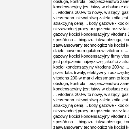
obsługa, kontrola i bezpieczeństwo zaa
kondensacyjny jest łatwy w obsłudze dzi
... vitodens 200-w to nowy, wiszący, ga
viessmann. niewątpliwą zaletą kotła jest
atrakcyjną ceną ... kotły gazowe - kocio
niezawodnej pracy urządzenia przez lata
gazowy kocioł kondensacyjny vitodens 
sposób na ... biogazu. łatwa obsługa, ko
zaawansowany technologicznie kocioł k
dzięki nowemu regulatorowi vitotronic ..
gazowy kocioł kondensacyjny firmy vies
jest połączenie najwyższej jakości z atr
kocioł kondensacyjny vitodens 200-w. ..
przez lata. trwały, efektywny i oszczę
vitodens 200-w marki viessmann to ideal
obsługa, kontrola i bezpieczeństwo zaa
kondensacyjny jest łatwy w obsłudze dzi
... vitodens 200-w to nowy, wiszący, ga
viessmann. niewątpliwą zaletą kotła jest
atrakcyjną ceną ... kotły gazowe - kocio
niezawodnej pracy urządzenia przez lata
gazowy kocioł kondensacyjny vitodens 
sposób na ... biogazu. łatwa obsługa, ko
zaawansowany technologicznie kocioł k