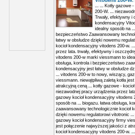
Vitodens 200-W.
... ... Kotły gazowe
200-W. ... niezawodn
Trwały, efektywny i
kondensacyjny Vito
idealny sposób na ..
bezpieczeństwo Zaawansowany technolog
łatwy w obsłudze dzięki nowemu regulator
kocioł kondensacyjny vitodens 200-w. ..
przez lata. trwały, efektywny i oszczę
vitodens 200-w marki viessmann to ideal
obsługa, kontrola i bezpieczeństwo zaa
kondensacyjny jest łatwy w obsłudze dzi
... vitodens 200-w to nowy, wiszący, ga
viessmann. niewątpliwą zaletą kotła jest
atrakcyjną ceną ... kotły gazowe - kocio
niezawodnej pracy urządzenia przez lata
gazowy kocioł kondensacyjny vitodens 
sposób na ... biogazu. łatwa obsługa, ko
zaawansowany technologicznie kocioł k
dzięki nowemu regulatorowi vitotronic ..
gazowy kocioł kondensacyjny firmy vies
jest połączenie najwyższej jakości z atr
kocioł kondensacyjny vitodens 200-w. ..