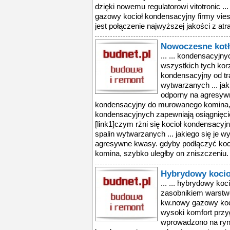
dzięki nowemu regulatorowi vitotronic ..
gazowy kocioł kondensacyjny firmy vies
jest połączenie najwyższej jakości z atr
Nowoczesne kotł
... ... kondensacyjn
wszystkich tych korz
kondensacyjny od tr
wytwarzanych ... jak
odporny na agresyw
kondensacyjny do murowanego komina, s
kondensacyjnych zapewniają osiągnięci
[link1]czym rżni się kocioł kondensacy
spalin wytwarzanych ... jakiego się je 
agresywne kwasy. gdyby podłączyć ko
komina, szybko uległby on zniszczeniu. .
Hybrydowy kocio
... ... hybrydowy koc
zasobnikiem warstw
kw.nowy gazowy koc
wysoki komfort przy
wprowadzono na ryn