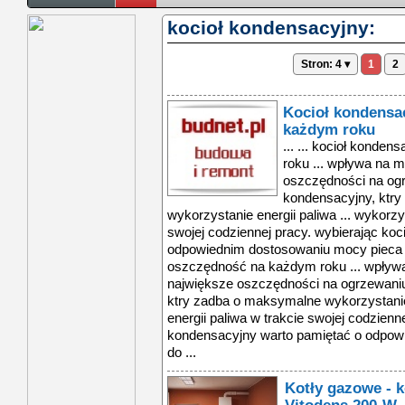
kocioł kondensacyjny:
Stron: 4 ▾
1
2
Kocioł kondensa
każdym roku
... ... kocioł konde
roku ... wpływa na 
oszczędności na ogr
kondensacyjny, ktr
wykorzystanie energii paliwa ... wykorzy
swojej codziennej pracy. wybierając ko
odpowiednim dostosowaniu mocy pieca d
oszczędność na każdym roku ... wpływa
największe oszczędności na ogrzewaniu
ktry zadba o maksymalne wykorzystanie 
energii paliwa w trakcie swojej codzienn
kondensacyjny warto pamiętać o odpow
do ...
Kotły gazowe - 