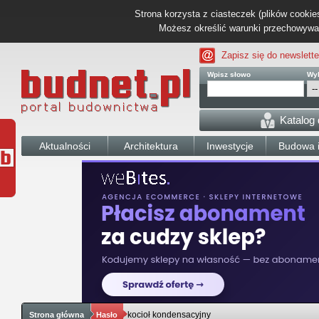
Strona korzysta z ciasteczek (plików cookies
Możesz określić warunki przechowywani
Zapisz się do newslette
Wpisz słowo
Wyb
Katalog
Aktualności
Architektura
Inwestycje
Budowa i
kocioł kondensacyjny
Strona główna
Hasło