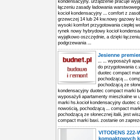
kondensacyjny. urządzenie pracuje wyją
łączeniu zasady ładowania warstwowego
kocioł kondensacyjny ... comfort z za
grzewczej 14 lub 24 kw.nowy gazowy k
wysoki komfort przygotowania ciepłej 
rynek nowy hybrydowy kocioł kondensac
wyjątkowo oszczędnie, a dzięki łączen
podgrzewania ...
Jesienne premie
... ... wyposażyli a
do przygotowania c.
duotec compact mark
pochodzącą ... comp
pochodzącą ze słonecz
kondensacyjny duotec compact marki bax
wyposażyli apartamenty mieszkalne w u
marki hs.kocioł kondensacyjny duotec c
nowością, pochodzącą ... compact marki
pochodzącą ze słonecznej italii, jest w
compact marki baxi. zostanie on zaprez
VITODENS 222-W 
kompaktowych k