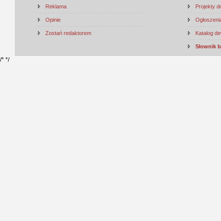
Reklama
Projekty 
Opinie
Ogłoszenia
Zostań redaktorem
Katalog d
Słownik 
/*
*/