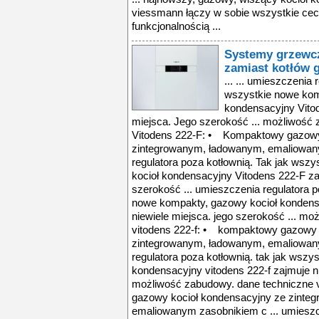
viessmann łączy w sobie wszystkie cec
funkcjonalnością ...
Systemy grzewcz
zamiast kotłów
... ... umieszczenia 
wszystkie nowe kom
kondensacyjny Vitod
miejsca. Jego szerokość ... możliwość
Vitodens 222-F: • Kompaktowy gazowy
zintegrowanym, ładowanym, emaliowany
regulatora poza kotłownią. Tak jak wsz
kocioł kondensacyjny Vitodens 222-F za
szerokość ... umieszczenia regulatora p
nowe kompakty, gazowy kocioł kondensa
niewiele miejsca. jego szerokość ... m
vitodens 222-f: • kompaktowy gazowy 
zintegrowanym, ładowanym, emaliowany
regulatora poza kotłownią. tak jak wsz
kondensacyjny vitodens 222-f zajmuje ni
możliwość zabudowy. dane techniczne 
gazowy kocioł kondensacyjny ze zinte
emaliowanym zasobnikiem c ... umieszcz