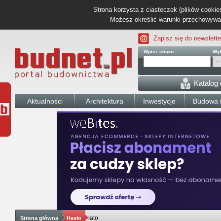
Strona korzysta z ciasteczek (plików cookies
Możesz określić warunki przechowywani
Zapisz się do newslette
Wpisz słowo
Wyb
Katalog
Aktualności
Architektura
Inwestycje
Budowa i
lato
Strona główna
Hasło