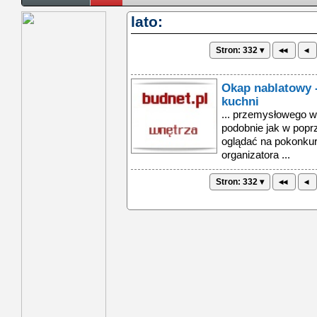
lato:
Stron: 332 ▾
◂◂
◂
Okap nablatowy -
kuchni
... przemysłowego w
podobnie jak w popr
oglądać na pokonkur
organizatora ...
Stron: 332 ▾
◂◂
◂