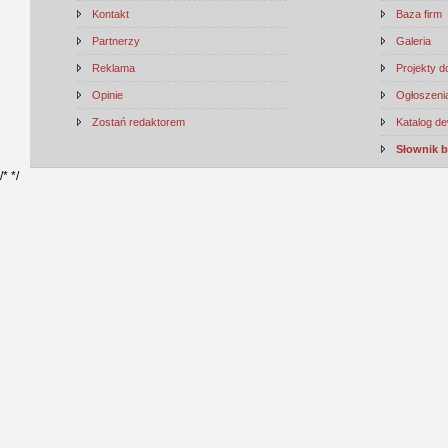
Kontakt
Baza firm
Partnerzy
Galeria
Reklama
Projekty 
Opinie
Ogłoszenia
Zostań redaktorem
Katalog d
Słownik 
/*
*/