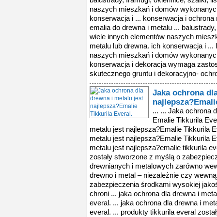
balustrady, framugi, okiennice, szafki, l
naszych mieszkań i domów wykonanych j
konserwacja i ... konserwacja i ochron
emalia do drewna i metalu ... balustrady, 
wiele innych elementów naszych miesz
metalu lub drewna. ich konserwacja i ...
naszych mieszkań i domów wykonanych j
konserwacja i dekoracja wymaga zastoso
skutecznego gruntu i dekoracyjno- ochron
Jaka ochrona dla
najlepsza?Emalie
... ... Jaka ochrona 
Emalie Tikkurila Eve
metalu jest najlepsza?Emalie Tikkurila E
metalu jest najlepsza?Emalie Tikkurila Ev
metalu jest najlepsza?emalie tikkurila eve
zostały stworzone z myślą o zabezpiecz
drewnianych i metalowych zarówno wewn
drewno i metal – niezależnie czy wewną
zabezpieczenia środkami wysokiej jakości
chroni ... jaka ochrona dla drewna i meta
everal. ... jaka ochrona dla drewna i met
everal. ... produkty tikkurila everal zos