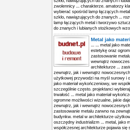
szkło, nawiązujących do znanych i lub
zwolennicy ... charakterze. amatorzy 
wybierać spośród lamp łączących metal 
szkło, nawiązujących do znanych ... r
lamp łączących metal i tworzywo sztucz
do znanych i lubianych stożkowych wzor
Metal jako mate
... ... metal jako materiał wykończeniowy ... , surową estetykę oraz ogromne możliwości wizualne, jakie daje zastosowanie metalu zarwno na zewnątrz, jak i wewnątrz nowoczesnych budynkw. metal w architekturze ... zastosowanie metalu zarwno na zewnątrz, jak i wewnątrz nowoczesnych budynkw. metal w architekturze użytkowej przywodzi na myśl surowy i oszczędny industrializm ... metal, jako materiał wykończeniowy, we współczesnej architekturze pojawia się szczególnie często. projektanci wybierają go nie tylko ze względu na trwałość ... metal jako materiał wykończeniowy ... , surową estetykę oraz ogromne możliwości wizualne, jakie daje zastosowanie metalu zarwno na zewnątrz, jak i wewnątrz nowoczesnych budynkw. metal w architekturze ... zastosowanie metalu zarwno na zewnątrz, jak i wewnątrz nowoczesnych budynkw. metal w architekturze użytkowej przywodzi na myśl surowy i oszczędny industrializm ... metal, jako materiał wykończeniowy, we współczesnej architekturze pojawia się szczególnie często. projektanci wybierają go nie tylko ze względu na trwałość ... dodaje sylwia rudnicka.[link3]sufit metalowy we wnętrzu - źrdło inspiracji z metalem w roli głwnejmetalowy sufit podwieszany we wnętrzu idealnie sprawdza ... , surową estetykę oraz ogromne możliwości wizualne, jakie daje zastosowanie metalu zarwno na zewnątrz, jak i wewnątrz nowoczesnych budynkw. metal w architekturze ... metal jako materiał wykończeniowy ... , surową estetykę oraz ogromne możliwości wizualne, jakie daje zastosowanie metalu zarwno na zewnątrz, jak i wewnątrz nowoczesnych budynkw. metal w architekturze ... zastosowanie metalu zarwno na zewnątrz, jak i wewnątrz nowoczesnych budynkw. metal w architekturze użytkowej przywodzi na myśl surowy i oszczędny industrializm ... metal, jako materiał wykończeniowy, we współczesnej architekturze pojawia się szczególnie często. projektanci wybierają go nie tylko ze względu na trwałość ... dodaje sylwia rudnicka.[link3]sufit metalowy we wnętrzu - źrdło inspiracji z metalem w roli głwnejmetalowy sufit podwieszany we wnętrzu idealnie sprawdza ... , surową estetykę oraz ogromne możliwości wizualne, jakie daje zastosowanie metalu zarwno na zewnątrz, jak i wewnątrz nowoczesnych budynkw. metal w architekturze ... metal jako materiał wykończeniowy ... , surową estetykę oraz ogromne możliwości wizualne, jakie daje zastosowanie metalu zarwno na zewnątrz, jak i wewnątrz nowoczesnych budynkw. metal w architekturze ... zastosowanie metalu zarwno na zewnątrz, jak i wewnątrz nowoczesnych budynkw. metal w architekturze użytkowej przywodzi na myśl surowy i oszczędny industrializm ... metal, jako materiał wykończeniowy, we współczesnej architekturze pojawia się szczególnie często. projektanci wybierają go nie tylko ze względu na trwałość ... dodaje sylwia rudnicka.[link3]sufit metalowy we wnętrzu - źrdło inspiracji z metalem w roli głwnejmetalowy sufit podwieszany we wnętrzu idealnie sprawdza ... , surową estetykę oraz ogromne możliwości wizualne, jakie daje zastosowanie metalu zarwno na zewnątrz, jak i wewnątrz nowoczesnych budynkw. metal w architekturze ... metal jako materiał wykończeniowy ... , surową estetykę oraz ogromne możliwości wizualne, jakie daje zastosowanie metalu zarwno na zewnątrz, jak i wewnątrz nowoczesnych budynkw. metal w architekturze ... zastosowanie metalu zarwno na zewnątrz, jak i wewnątrz nowoczesnych budynkw. metal w architekturze użytkowej przywodzi na myśl surowy i oszczędny industrializm ... metal, jako materiał wykończeniowy, we współczesnej architekturze pojawia się szczególnie często. projektanci wybierają go nie tylko ze względu na trwałość ... dodaje sylwia rudnicka.[link3]sufit metalowy we wnętrzu - źrdło inspiracji z metalem w roli głwnejmetalowy sufit podwieszany we wnętrzu idealnie sprawdza ... , surową estetykę oraz ogromne możliwości wizualne, jakie daje zastosowanie metalu zarwno na zewnątrz, jak i wewnątrz nowoczesnych budynkw. metal w architekturze ... metal jako materiał wykońc