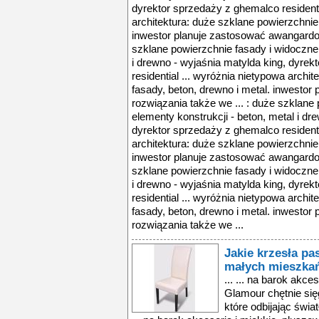
dyrektor sprzedaży z ghemalco residenti
architektura: duże szklane powierzchnie 
inwestor planuje zastosować awangardow
szklane powierzchnie fasady i widoczne 
i drewno - wyjaśnia matylda king, dyre
residential ... wyróżnia nietypowa archi
fasady, beton, drewno i metal. inwesto
rozwiązania także we ... : duże szklane
elementy konstrukcji - beton, metal i dr
dyrektor sprzedaży z ghemalco residenti
architektura: duże szklane powierzchnie 
inwestor planuje zastosować awangardow
szklane powierzchnie fasady i widoczne 
i drewno - wyjaśnia matylda king, dyre
residential ... wyróżnia nietypowa archi
fasady, beton, drewno i metal. inwesto
rozwiązania także we ...
Jakie krzesła pa
małych mieszka
... ... na barok akc
Glamour chętnie sięg
które odbijając świa