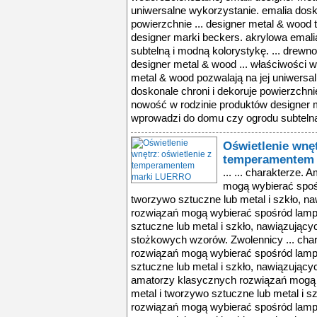
uniwersalne wykorzystanie. emalia dosko
powierzchnie ... designer metal & wood
designer marki beckers. akrylowa emal
subtelną i modną kolorystykę. ... drewno
designer metal & wood ... właściwości w
metal & wood pozwalają na jej uniwersa
doskonale chroni i dekoruje powierzchnie
nowość w rodzinie produktów designer 
wprowadzi do domu czy ogrodu subtelną 
Oświetlenie wnęt
temperamentem
... ... charakterze.
mogą wybierać spoś
tworzywo sztuczne lub metal i szkło, na
rozwiązań mogą wybierać spośród lamp
sztuczne lub metal i szkło, nawiązujący
stożkowych wzorów. Zwolennicy ... cha
rozwiązań mogą wybierać spośród lamp
sztuczne lub metal i szkło, nawiązujący
amatorzy klasycznych rozwiązań mogą 
metal i tworzywo sztuczne lub metal i s
rozwiązań mogą wybierać spośród lamp