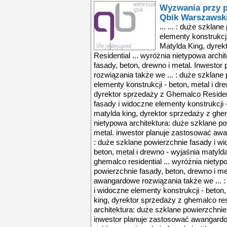
Wyzwania przy p
Qbik Warszawski
... ... : duże szkla
elementy konstrukcji
Matylda King, dyre
Residential ... wyróżnia nietypowa arch
fasady, beton, drewno i metal. Inwesto
rozwiązania także we ... : duże szklane
elementy konstrukcji - beton, metal i dr
dyrektor sprzedaży z Ghemalco Residenti
fasady i widoczne elementy konstrukcji -
matylda king, dyrektor sprzedaży z ghema
nietypowa architektura: duże szklane po
metal. inwestor planuje zastosować awa
: duże szklane powierzchnie fasady i wi
beton, metal i drewno - wyjaśnia matyld
ghemalco residential ... wyróżnia nietyp
powierzchnie fasady, beton, drewno i me
awangardowe rozwiązania także we ... :
i widoczne elementy konstrukcji - beton,
king, dyrektor sprzedaży z ghemalco res
architektura: duże szklane powierzchnie 
inwestor planuje zastosować awangardow