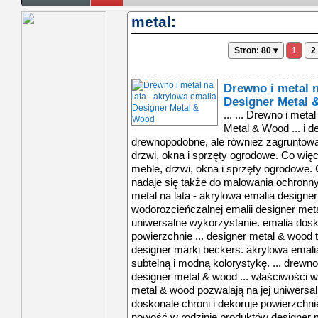
metal:
Stron: 80 ▾
1
2
Drewno i metal n
Designer Metal
... ... Drewno i meta
Metal & Wood ... i d
drewnopodobne, ale również zagruntowan
drzwi, okna i sprzęty ogrodowe. Co więce
meble, drzwi, okna i sprzęty ogrodowe.
nadaje się także do malowania ochronnyc
metal na lata - akrylowa emalia designe
wodorozcieńczalnej emalii designer meta
uniwersalne wykorzystanie. emalia dosko
powierzchnie ... designer metal & wood
designer marki beckers. akrylowa emal
subtelną i modną kolorystykę. ... drewno
designer metal & wood ... właściwości w
metal & wood pozwalają na jej uniwersa
doskonale chroni i dekoruje powierzchnie
nowość w rodzinie produktów designer 