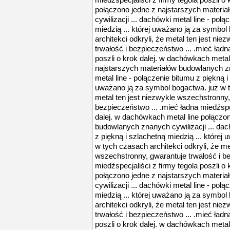
miedźspecjaliści z firmy tegola poszli o
połączono jedne z najstarszych materi
cywilizacji ... dachówki metal line - poł
miedzią ... której uważano ją za symbol
architekci odkryli, że metal ten jest ni
trwałość i bezpieczeństwo ... .mieć ładn
poszli o krok dalej. w dachówkach metal
najstarszych materiałów budowlanych zn
metal line - połączenie bitumu z piękną i
uważano ją za symbol bogactwa. już w ty
metal ten jest niezwykle wszechstronny,
bezpieczeństwo ... .mieć ładna miedźspec
dalej. w dachówkach metal line połączo
budowlanych znanych cywilizacji ... dac
z piękną i szlachetną miedzią ... której
w tych czasach architekci odkryli, że me
wszechstronny, gwarantuje trwałość i be
miedźspecjaliści z firmy tegola poszli o
połączono jedne z najstarszych materi
cywilizacji ... dachówki metal line - poł
miedzią ... której uważano ją za symbol
architekci odkryli, że metal ten jest ni
trwałość i bezpieczeństwo ... .mieć ładn
poszli o krok dalej. w dachówkach metal