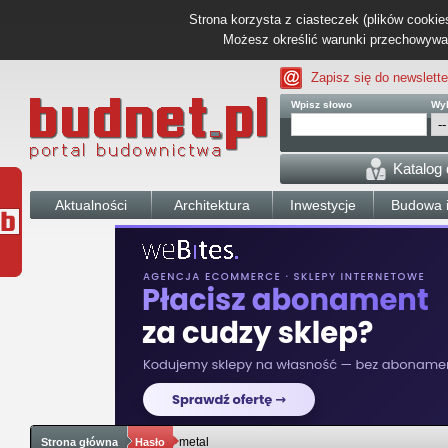
Strona korzysta z ciasteczek (plików cookies
Możesz określić warunki przechowywani
Zapisz się do newslette
Wpisz słowo
Wyb
Katalog
Aktualności
Architektura
Inwestycje
Budowa i
metal
Strona główna
Hasło