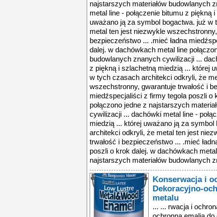
najstarszych materiałów budowlanych zn
metal line - połączenie bitumu z piękną i
uważano ją za symbol bogactwa. już w ty
metal ten jest niezwykle wszechstronny,
bezpieczeństwo ... .mieć ładna miedźspec
dalej. w dachówkach metal line połączo
budowlanych znanych cywilizacji ... dac
z piękną i szlachetną miedzią ... której
w tych czasach architekci odkryli, że me
wszechstronny, gwarantuje trwałość i be
miedźspecjaliści z firmy tegola poszli o
połączono jedne z najstarszych materi
cywilizacji ... dachówki metal line - poł
miedzią ... której uważano ją za symbol
architekci odkryli, że metal ten jest ni
trwałość i bezpieczeństwo ... .mieć ładn
poszli o krok dalej. w dachówkach metal
najstarszych materiałów budowlanych zna
Konserwacja i o
Dekoracyjno-och
metalu
... ... rwacja i ochr
ochronna emalia do d