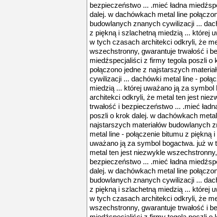
bezpieczeństwo ... .mieć ładna miedźspec
dalej. w dachówkach metal line połączo
budowlanych znanych cywilizacji ... dac
z piękną i szlachetną miedzią ... której
w tych czasach architekci odkryli, że me
wszechstronny, gwarantuje trwałość i be
miedźspecjaliści z firmy tegola poszli o
połączono jedne z najstarszych materi
cywilizacji ... dachówki metal line - poł
miedzią ... której uważano ją za symbol
architekci odkryli, że metal ten jest ni
trwałość i bezpieczeństwo ... .mieć ładn
poszli o krok dalej. w dachówkach metal
najstarszych materiałów budowlanych zn
metal line - połączenie bitumu z piękną i
uważano ją za symbol bogactwa. już w ty
metal ten jest niezwykle wszechstronny,
bezpieczeństwo ... .mieć ładna miedźspec
dalej. w dachówkach metal line połączo
budowlanych znanych cywilizacji ... dac
z piękną i szlachetną miedzią ... której
w tych czasach architekci odkryli, że me
wszechstronny, gwarantuje trwałość i be