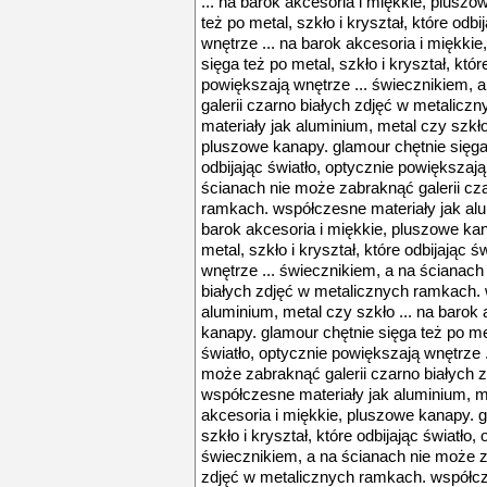
... na barok akcesoria i miękkie, plusz
też po metal, szkło i kryształ, które odb
wnętrze ... na barok akcesoria i miękki
sięga też po metal, szkło i kryształ, któr
powiększają wnętrze ... świecznikiem, 
galerii czarno białych zdjęć w metalic
materiały jak aluminium, metal czy szkło
pluszowe kanapy. glamour chętnie sięga t
odbijając światło, optycznie powiększają
ścianach nie może zabraknąć galerii cz
ramkach. współczesne materiały jak alum
barok akcesoria i miękkie, pluszowe kan
metal, szkło i kryształ, które odbijając 
wnętrze ... świecznikiem, a na ścianach
białych zdjęć w metalicznych ramkach. 
aluminium, metal czy szkło ... na barok
kanapy. glamour chętnie sięga też po meta
światło, optycznie powiększają wnętrze 
może zabraknąć galerii czarno białych 
współczesne materiały jak aluminium, me
akcesoria i miękkie, pluszowe kanapy. g
szkło i kryształ, które odbijając światło
świecznikiem, a na ścianach nie może z
zdjęć w metalicznych ramkach. współcz