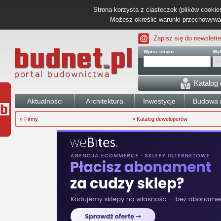
Strona korzysta z ciasteczek (plików cookies
Możesz określić warunki przechowywani
Zapisz się do newslette
Wpisz słowo
Wyb
Katalog
Aktualności
Architektura
Inwestycje
Budowa i
» Firmy
» Katalog deweloperów