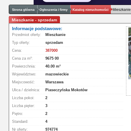
Mieszkanie
Strona główna
Ogłoszenia i firmy
Katalog nieruchomości
Mieszkanie - sprzedam
Informacje podstawowe:
Przedmiot oferty:
Mieszkanie
Typ oferty:
sprzedam
Cena:
387000
Cena za m²:
9675 00
Powierzchnia:
40.00 m²
Województwo:
mazowieckie
Miejscowość:
Warszawa
Ulica / dzielnica:
Piaseczyńska Mokotów
Liczba pokoi:
2
Liczba pięter:
3
Piętro:
2
Standard:
4
Nr oferty:
974774