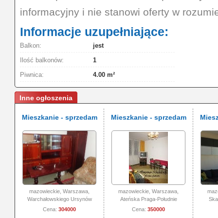
informacyjny i nie stanowi oferty w rozum
Informacje uzupełniające:
Balkon:
jest
Ilość balkonów:
1
Piwnica:
4.00 m²
Inne ogłoszenia
Mieszkanie - sprzedam
Mieszkanie - sprzedam
Miesz
mazowieckie, Warszawa,
mazowieckie, Warszawa,
maz
Warchałowskiego Ursynów
Ateńska Praga-Południe
Ska
Cena:
304000
Cena:
350000