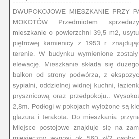
DWUPOKOJOWE MIESZKANIE PRZY P
MOKOTÓW Przedmiotem sprzedaży
mieszkanie o powierzchni 39,5 m2, usyt
piętrowej kamienicy z 1953 r. znajduj
terenie. W budynku wymienione zostały 
elewację. Mieszkanie składa się dużeg
balkon od strony podwórza, z ekspozyc
sypialni, oddzielnej widnej kuchni, łazie
prysznicową oraz przedpokoju.. Wysok
2,8m. Podłogi w pokojach wyłożone są kle
glazura i terakota. Do mieszkania przyn
Miejsce postojowe znajduje się na zamk
miesięczny wynosi ok 560 zł/2 osoby.