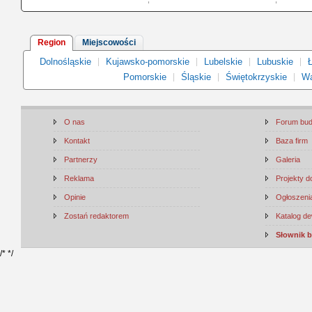
Region
Miejscowości
Dolnośląskie
Kujawsko-pomorskie
Lubelskie
Lubuskie
Ł
Pomorskie
Śląskie
Świętokrzyskie
Wa
O nas
Forum bu
Kontakt
Baza firm
Partnerzy
Galeria
Reklama
Projekty 
Opinie
Ogłoszenia
Zostań redaktorem
Katalog d
Słownik 
/*
*/