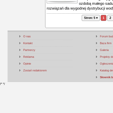
ozdobą małego sadu
rozwiązań dla wygodnej dystrybucji wody
Stron: 5 ▾
1
2
O nas
Forum bu
Kontakt
Baza firm
Partnerzy
Galeria
Reklama
Projekty 
Opinie
Ogłoszenia
Zostań redaktorem
Katalog d
Słownik 
/*
*/