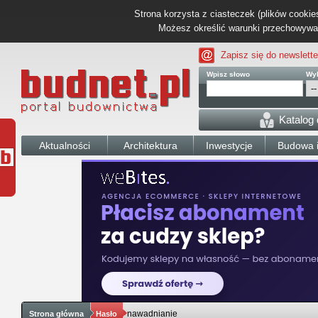
Strona korzysta z ciasteczek (plików cookies
Możesz określić warunki przechowywani
Zapisz się do newslette
Wpisz słowo
Wyb
Katalog
Aktualności
Architektura
Inwestycje
Budowa i
nawadnianie
Strona główna
Hasło