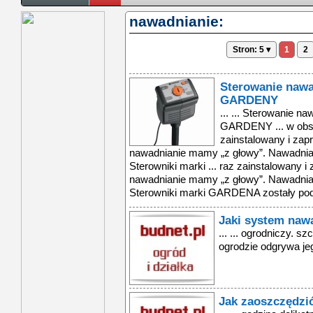
nawadnianie:
Stron: 5 ▾
1
2
Sterowanie nawa
GARDENY
... ... Sterowanie n
GARDENY ... w obsł
zainstalowany i zap
nawadnianie mamy „z głowy”. Nawadnia
Sterowniki marki ... raz zainstalowany 
nawadnianie mamy „z głowy”. Nawadnia
Sterowniki marki GARDENA zostały podz
Jaki system nawa
... ... ogrodniczy. 
ogrodzie odgrywa jeg
Jak zaoszczędzi