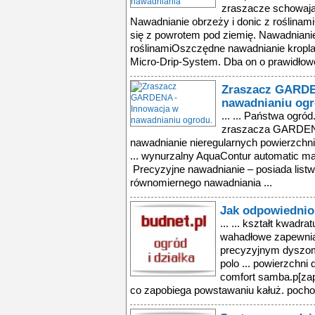
zraszacze schowają
Nawadnianie obrzeży i donic z roślinam
się z powrotem pod ziemię. Nawadnianie
roślinamiOszczędne nawadnianie kropl
Micro-Drip-System. Dba on o prawidłowe
Zraszacz GARDE
nawadnianiu ogr
... ... Państwa ogr
zraszacza GARDENA
nawadnianie nieregularnych powierzchni
... wynurzalny AquaContur automatic m
Precyzyjne nawadnianie – posiada list
równomiernego nawadniania ...
Jak odpowiednio
... ... kształt kwadr
wahadłowe zapewnią
precyzyjnym dyszom
polo ... powierzchni
comfort samba.p[za
co zapobiega powstawaniu kałuż. pochod