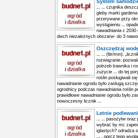
System samodzie
... ... czujnika desz
gleby marki gardena
przerywane przy okre
wystąpieniu ... opa
nawadniania c 2030 
dwch niezależnych obszarw- do 3 nawodn
Oszczędzaj wod
... ... (litr/min). „l
rozwiązanie. pozwa
potrzeb trawnika i ro
zużycie ... do tej p
roślin posługiwali si
nawadnianie ogrodu było zasługą szczęś
ogrodnicy podczas nawadniania roślin pos
prawidłowe nawadnianie ogrodu było zas
nowoczesny licznik ...
Letnie podlewani
... ... pasożytw oraz
wybrać by mc zapew
iglastych? odradza s
... . oprcz tego wygl