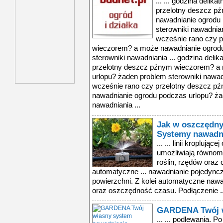
... ... godzina deli
przelotny deszcz p
nawadnianie ogrodu
sterowniki nawadnian
wcześnie rano czy 
wieczorem? a może nawadnianie ogrodu
sterowniki nawadniania ... godzina deli
przelotny deszcz pźnym wieczorem? a
urlopu? żaden problem sterowniki nawadn
wcześnie rano czy przelotny deszcz 
nawadnianie ogrodu podczas urlopu? ża
nawadniania ...
Jak w oszczędn
Systemy nawadni
... ... linii kroplują
umożliwiają równom
roślin, rzędów oraz 
automatyczne ... nawadnianie pojedyncz
powierzchni. Z kolei automatyczne naw
oraz oszczędność czasu. Podłączenie ..
GARDENA Twój w
... ... podlewania.