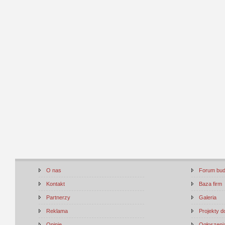
O nas
Forum bu
Kontakt
Baza firm
Partnerzy
Galeria
Reklama
Projekty 
Opinie
Ogłoszenia