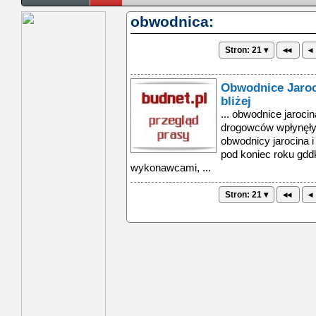
obwodnica:
Stron: 21 ▾
◂◂
◂
Obwodnice Jaroc
bliżej
... obwodnice jarocin
drogowców wpłynęły
obwodnicy jarocina i
pod koniec roku gd
wykonawcami, ...
Stron: 21 ▾
◂◂
◂