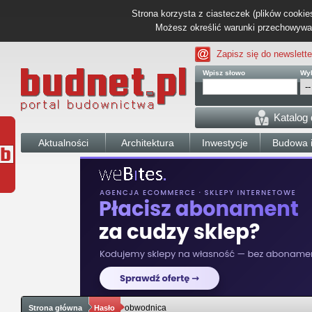
Strona korzysta z ciasteczek (plików cookies
Możesz określić warunki przechowywani
Zapisz się do newslette
Wpisz słowo
Wyb
Katalog
Aktualności
Architektura
Inwestycje
Budowa i
obwodnica
Strona główna
Hasło