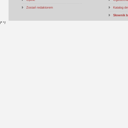
Zostań redaktorem
Katalog d
Słownik 
/*
*/