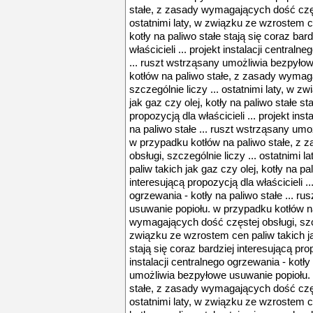
stałe, z zasady wymagających dość częst
ostatnimi laty, w związku ze wzrostem ce
kotły na paliwo stałe stają się coraz bar
właścicieli ... projekt instalacji centraln
... ruszt wstrząsany umożliwia bezpyło
kotłów na paliwo stałe, z zasady wymag
szczególnie liczy ... ostatnimi laty, w 
jak gaz czy olej, kotły na paliwo stałe st
propozycją dla właścicieli ... projekt ins
na paliwo stałe ... ruszt wstrząsany um
w przypadku kotłów na paliwo stałe, z
obsługi, szczególnie liczy ... ostatnimi
paliw takich jak gaz czy olej, kotły na pa
interesującą propozycją dla właścicieli ...
ogrzewania - kotły na paliwo stałe ... 
usuwanie popiołu. w przypadku kotłów na
wymagających dość częstej obsługi, szcze
związku ze wzrostem cen paliw takich jak
stają się coraz bardziej interesującą prop
instalacji centralnego ogrzewania - kotły
umożliwia bezpyłowe usuwanie popiołu.
stałe, z zasady wymagających dość częst
ostatnimi laty, w związku ze wzrostem ce