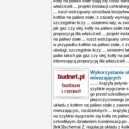
kotły na paliwo stałe stają się coraz bar
właścicieli ... projekt instalacji centraln
... ruszt wstrząsany umożliwia bezpyło
kotłów na paliwo stałe, z zasady wymag
szczególnie liczy ... ostatnimi laty, w 
jak gaz czy olej, kotły na paliwo stałe st
propozycją dla właścicieli ... projekt ins
na paliwo stałe ... ruszt wstrząsany um
w przypadku kotłów na paliwo stałe, z
obsługi, szczególnie liczy ... ostatnimi
paliw takich jak gaz czy olej, kotły na pa
interesującą propozycją dla właścicieli ..
Wykorzystanie 
mieszających
... ... krążyła jedyn
szybkie wygrzanie się
go przed szkodliwym 
płaszczyznowego (ef1
układu z kotłem na paliwo stałe z za
mieszającym, rozdzielonych ... krążyła 
na szybkie wygrzanie się kotła na paliwo
szkodliwym działaniem kondensacji.po ..
[link3]schemat 2. regulacja układu z ko