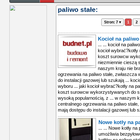
paliwo stałe:
Stron: 7 ▾
1
2
Kocioł na paliw
... ... kocioł na pali
kocioł wybrać?kotły 
koszt surowcw wyko
niezmiennie cieszą s
naszym kraju nie br
ogrzewania na paliwo stałe, zwłaszcza 
do instalacji gazowej lub szukają ... koc
wyboru ... jaki kocioł wybrać?kotły na pa
koszt surowcw wykorzystywanych do spa
wysoką popularnością. z ... w naszym k
centralnego ogrzewania na paliwo stałe,
mają dostępu do instalacji gazowej lub sz
Nowe kotły na pa
... ... Nowe kotły na
umożliwia bezpyłow