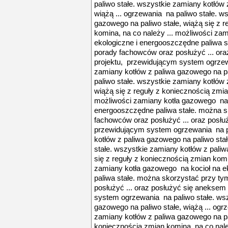
paliwo stałe. wszystkie zamiany kotłów 
wiążą ... ogrzewania na paliwo stałe. w
gazowego na paliwo stałe, wiążą się z 
komina, na co należy ... możliwości za
ekologiczne i energooszczędne paliwa s
porady fachowców oraz posłużyć ... or
projektu, przewidującym system ogrzew
zamiany kotłów z paliwa gazowego na pa
paliwo stałe. wszystkie zamiany kotłów 
wiążą się z reguły z koniecznością zmia
możliwości zamiany kotła gazowego na k
energooszczędne paliwa stałe. można s
fachowców oraz posłużyć ... oraz posłu
przewidującym system ogrzewania na pa
kotłów z paliwa gazowego na paliwo stał
stałe. wszystkie zamiany kotłów z paliw
się z reguły z koniecznością zmian komi
zamiany kotła gazowego na kocioł na e
paliwa stałe. można skorzystać przy t
posłużyć ... oraz posłużyć się aneksem
system ogrzewania na paliwo stałe. wsz
gazowego na paliwo stałe, wiążą ... ogr
zamiany kotłów z paliwa gazowego na pal
koniecznością zmian komina, na co nale