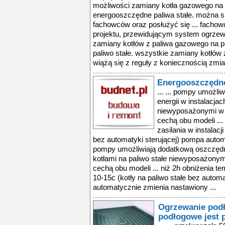
możliwości zamiany kotła gazowego na k
energooszczędne paliwa stałe. można s
fachowców oraz posłużyć się ... facho
projektu, przewidującym system ogrzewa
zamiany kotłów z paliwa gazowego na pa
paliwo stałe. wszystkie zamiany kotłów 
wiążą się z reguły z koniecznością zmia
Energooszczędne
... ... pompy umożl
energii w instalacjac
niewyposażonymi w a
cechą obu modeli ...
zasilania w instalacj
bez automatyki sterującej) pompa autom
pompy umożliwiają dodatkową oszczędno
kotłami na paliwo stałe niewyposażonym
cechą obu modeli ... niż 2h obniżenia tem
10-15c (kotły na paliwo stałe bez autom
automatycznie zmienia nastawiony ...
Ogrzewanie pod
podłogowe jest 