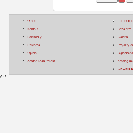
O nas
Forum bu
Kontakt
Baza firm
Partnerzy
Galeria
Reklama
Projekty 
Opinie
Ogłoszenia
Zostań redaktorem
Katalog d
Słownik 
/*
*/