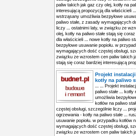
paliw takich jak gaz czy olej, kotły na pa
interesującą propozycją dla właścicieli ..
wstrząsany umożliwia bezpyłowe usuwan
paliwo stałe, z zasady wymagających do
liczy ... ostatnimi laty, w związku ze w
olej, kotły na paliwo stałe stają się cora
dla właścicieli ... nowe kotły na paliwo s
bezpyłowe usuwanie popiołu. w przypadk
wymagających dość częstej obsługi, szcze
związku ze wzrostem cen paliw takich jak
stają się coraz bardziej interesującą prop
Projekt instalacj
kotły na paliwo s
... ... Projekt instal
paliwo stałe ... kotły
umożliwia bezpyłow
kotłów na paliwo st
częstej obsługi, szczególnie liczy ... proj
ogrzewania - kotły na paliwo stałe ... 
usuwanie popiołu. w przypadku kotłów na
wymagających dość częstej obsługi, szcze
związku ze wzrostem cen paliw takich jak