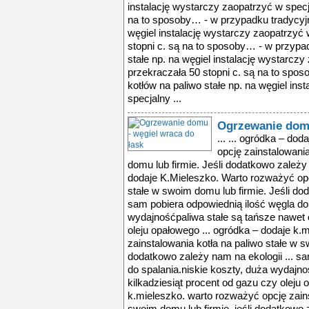
instalację wystarczy zaopatrzyć w specja
na to sposoby… - w przypadku tradycyjn
węgiel instalację wystarczy zaopatrzyć 
stopni c. są na to sposoby… - w przypa
stałe np. na węgiel instalację wystarczy
przekraczała 50 stopni c. są na to spo
kotłów na paliwo stałe np. na węgiel ins
specjalny ...
Ogrzewanie domu
... ... ogródka – do
opcję zainstalowania
domu lub firmie. Jeśli dodatkowo zależy 
dodaje K.Mieleszko. Warto rozważyć opc
stałe w swoim domu lub firmie. Jeśli dod
sam pobiera odpowiednią ilość węgla do 
wydajnośćpaliwa stałe są tańsze nawet o
oleju opałowego ... ogródka – dodaje k.
zainstalowania kotła na paliwo stałe w s
dodatkowo zależy nam na ekologii ... s
do spalania.niskie koszty, duża wydajno
kilkadziesiąt procent od gazu czy oleju 
k.mieleszko. warto rozważyć opcję zains