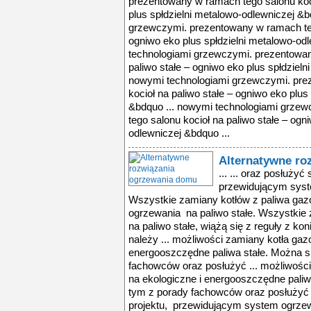
prezentowany w ramach tego salonu koci
plus spłdzielni metalowo-odlewniczej &b
grzewczymi. prezentowany w ramach tego
ogniwo eko plus spłdzielni metalowo-od
technologiami grzewczymi. prezentowan
paliwo stałe – ogniwo eko plus spłdzieln
nowymi technologiami grzewczymi. pre
kocioł na paliwo stałe – ogniwo eko plus
&bdquo ... nowymi technologiami grze
tego salonu kocioł na paliwo stałe – ogn
odlewniczej &bdquo ...
Alternatywne ro
... ... oraz posłuży
przewidującym syst
Wszystkie zamiany kotłów z paliwa gazow
ogrzewania na paliwo stałe. Wszystkie
na paliwo stałe, wiążą się z reguły z k
należy ... możliwości zamiany kotła gaz
energooszczędne paliwa stałe. Można s
fachowców oraz posłużyć ... możliwośc
na ekologiczne i energooszczędne paliw
tym z porady fachowców oraz posłużyć 
projektu, przewidującym system ogrzew