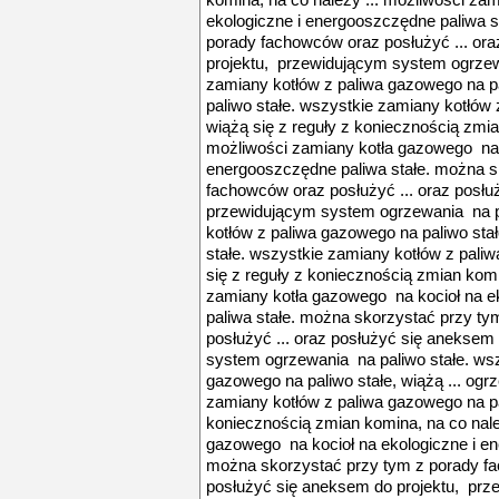
komina, na co należy ... możliwości za
ekologiczne i energooszczędne paliwa s
porady fachowców oraz posłużyć ... or
projektu, przewidującym system ogrzew
zamiany kotłów z paliwa gazowego na pa
paliwo stałe. wszystkie zamiany kotłów 
wiążą się z reguły z koniecznością zmia
możliwości zamiany kotła gazowego na k
energooszczędne paliwa stałe. można s
fachowców oraz posłużyć ... oraz posłu
przewidującym system ogrzewania na pa
kotłów z paliwa gazowego na paliwo stał
stałe. wszystkie zamiany kotłów z paliw
się z reguły z koniecznością zmian komi
zamiany kotła gazowego na kocioł na e
paliwa stałe. można skorzystać przy t
posłużyć ... oraz posłużyć się aneksem
system ogrzewania na paliwo stałe. wsz
gazowego na paliwo stałe, wiążą ... ogr
zamiany kotłów z paliwa gazowego na pal
koniecznością zmian komina, na co nale
gazowego na kocioł na ekologiczne i en
można skorzystać przy tym z porady fa
posłużyć się aneksem do projektu, pr