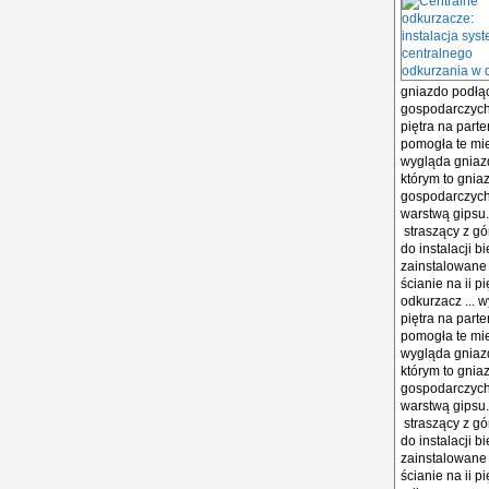
gniazdo podłąc
gospodarczych 
piętra na part
pomogła te mie
wygląda gniazd
którym to gnia
gospodarczych 
warstwą gipsu.
straszący z gó
do instalacji b
zainstalowane 
ścianie na ii 
odkurzacz ... 
piętra na part
pomogła te mie
wygląda gniazd
którym to gnia
gospodarczych 
warstwą gipsu.
straszący z gó
do instalacji b
zainstalowane 
ścianie na ii 