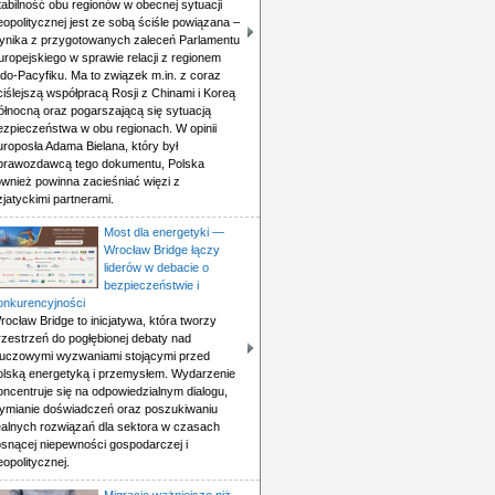
tabilność obu regionów w obecnej sytuacji
eopolitycznej jest ze sobą ściśle powiązana –
ynika z przygotowanych zaleceń Parlamentu
uropejskiego w sprawie relacji z regionem
ndo-Pacyfiku. Ma to związek m.in. z coraz
ciślejszą współpracą Rosji z Chinami i Koreą
ółnocną oraz pogarszającą się sytuacją
ezpieczeństwa w obu regionach. W opinii
uroposła Adama Bielana, który był
prawozdawcą tego dokumentu, Polska
ównież powinna zacieśniać więzi z
zjatyckimi partnerami.
Most dla energetyki —
Wrocław Bridge łączy
liderów w debacie o
bezpieczeństwie i
onkurencyjności
rocław Bridge to inicjatywa, która tworzy
rzestrzeń do pogłębionej debaty nad
luczowymi wyzwaniami stojącymi przed
olską energetyką i przemysłem. Wydarzenie
oncentruje się na odpowiedzialnym dialogu,
ymianie doświadczeń oraz poszukiwaniu
ealnych rozwiązań dla sektora w czasach
osnącej niepewności gospodarczej i
eopolitycznej.