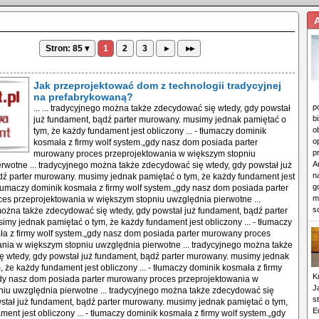
Stron: 85 ▾
1
2
3
▸
▸▸
Jak przeprojektować dom z technologii tradycyjnej
na prefabrykowaną?
p
... ... tradycyjnego można także zdecydować się wtedy, gdy powstał
b
już fundament, bądź parter murowany. musimy jednak pamiętać o
o
tym, że każdy fundament jest obliczony ... - tłumaczy dominik
o
kosmała z firmy wolf system.„gdy nasz dom posiada parter
p
murowany proces przeprojektowania w większym stopniu
A
rwotne ... tradycyjnego można także zdecydować się wtedy, gdy powstał już
n
ź parter murowany. musimy jednak pamiętać o tym, że każdy fundament jest
g
- tłumaczy dominik kosmała z firmy wolf system.„gdy nasz dom posiada parter
m
es przeprojektowania w większym stopniu uwzględnia pierwotne ...
s
ożna także zdecydować się wtedy, gdy powstał już fundament, bądź parter
my jednak pamiętać o tym, że każdy fundament jest obliczony ... - tłumaczy
a z firmy wolf system.„gdy nasz dom posiada parter murowany proces
nia w większym stopniu uwzględnia pierwotne ... tradycyjnego można także
ę wtedy, gdy powstał już fundament, bądź parter murowany. musimy jednak
, że każdy fundament jest obliczony ... - tłumaczy dominik kosmała z firmy
K
gdy nasz dom posiada parter murowany proces przeprojektowania w
J
iu uwzględnia pierwotne ... tradycyjnego można także zdecydować się
s
stał już fundament, bądź parter murowany. musimy jednak pamiętać o tym,
E
ment jest obliczony ... - tłumaczy dominik kosmała z firmy wolf system.„gdy