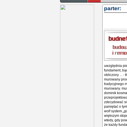
parter:
uwzględnia pie
fundament, bąd
obliczony ... 
murowany proc
tradycyjnego m
murowany. musi
dominik kosmał
przeprojektowa
zdecydować si
pamiętać o tym
wolf system.„
większym stopn
wtedy, gdy pow
że każdy funda