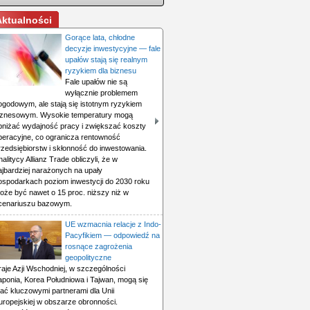
Aktualności
Gorące lata, chłodne
decyzje inwestycyjne — fale
upałów stają się realnym
ryzykiem dla biznesu
Fale upałów nie są
wyłącznie problemem
ogodowym, ale stają się istotnym ryzykiem
iznesowym. Wysokie temperatury mogą
bniżać wydajność pracy i zwiększać koszty
peracyjne, co ogranicza rentowność
rzedsiębiorstw i skłonność do inwestowania.
nalitycy Allianz Trade obliczyli, że w
ajbardziej narażonych na upały
ospodarkach poziom inwestycji do 2030 roku
oże być nawet o 15 proc. niższy niż w
cenariuszu bazowym.
UE wzmacnia relacje z Indo-
Pacyfikiem — odpowiedź na
rosnące zagrożenia
geopolityczne
raje Azji Wschodniej, w szczególności
aponia, Korea Południowa i Tajwan, mogą się
tać kluczowymi partnerami dla Unii
uropejskiej w obszarze obronności.