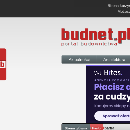
Strona korzys
Możesz 
Aktualności
Architektura
parter
Strona główna
Hasło