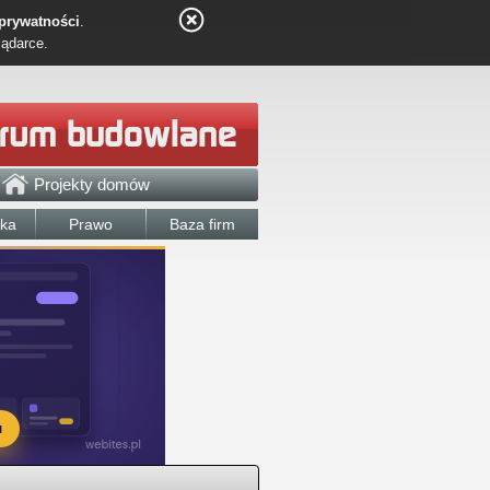
 prywatności
.
lądarce.
Projekty domów
łka
Prawo
Baza firm