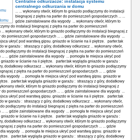
Centralne odkurzacze: instalacja systemu
centralnego odkurzania w domu
... ... wykonany otwór, którym to gniazdo podłączymy do instalacji
biegnącej z piętra na parter do pomieszczeń gospodarczych ... ...
gdzie zainstalowane dla wygody ... wykonany otwór, którym to
zymy do instalacji biegnącej z piętra na parter do pomieszczeń
... wykonany otwór, którym to gniazdo podłączymy do instalacji biegnącej z
er do pomieszczeń gospodarczych ... ... gdzie zainstalowane dla wygody ...
jsca ukryć pod warstwą gipsu. gniazdo w ścianie na ii piętrze. parter.tak
o w garażu : straszący z góry, dodatkowy odkurzacz ... wykonany otwór,
zdo podłączymy do instalacji biegnącej z piętra na parter do pomieszczeń
... ... gdzie zainstalowane dla wygody ... pomogła te miejsca ukryć pod
 gniazdo w ścianie na ii piętrze. parter.tak wygląda gniazdo w garażu :
ry, dodatkowy odkurzacz ... wykonany otwór, którym to gniazdo podłączymy
iegnącej z piętra na parter do pomieszczeń gospodarczych ... ... gdzie
dla wygody ... pomogła te miejsca ukryć pod warstwą gipsu. gniazdo w
piętrze. parter.tak wygląda gniazdo w garażu : straszący z góry, dodatkowy
wykonany otwór, którym to gniazdo podłączymy do instalacji biegnącej z
er do pomieszczeń gospodarczych ... ... gdzie zainstalowane dla wygody ...
jsca ukryć pod warstwą gipsu. gniazdo w ścianie na ii piętrze. parter.tak
o w garażu : straszący z góry, dodatkowy odkurzacz ... wykonany otwór,
zdo podłączymy do instalacji biegnącej z piętra na parter do pomieszczeń
... ... gdzie zainstalowane dla wygody ... pomogła te miejsca ukryć pod
 gniazdo w ścianie na ii piętrze. parter.tak wygląda gniazdo w garażu :
ry, dodatkowy odkurzacz ... wykonany otwór, którym to gniazdo podłączymy
iegnącej z piętra na parter do pomieszczeń gospodarczych ... ... gdzie
dla wygody ... pomogła te miejsca ukryć pod warstwą gipsu. gniazdo w
piętrze. parter.tak wygląda gniazdo w garażu : straszący z góry, dodatkowy