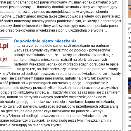
stał już fundament, bądź parter murowany. musimy jednak pamiętać o tym,
ment jest obliczony ... - tłumaczy dominik kosmała z firmy wolf system.„gdy
ada parter murowany proces przeprojektowania w większym stopniu
rwotne ... tradycyjnego można także zdecydować się wtedy, gdy powstał już
ź parter murowany. musimy jednak pamiętać o tym, że każdy fundament jest
m
- tłumaczy dominik kosmała z firmy wolf system.„gdy nasz dom posiada parter
j
es przeprojektowania w większym stopniu uwzględnia pierwotne ...
r
a
Odpowiednie piętro mieszkania
b
... ... na grze rże, na dole parter, czyli mieszkanie na parterze –
p
wady i zaletywady, czy mity?zimno od podłogi - powszechnie
z
panuje przeświadczenie, że ... każdy kto chociaż raz nosił się z
d
zamiarem kupna mieszkania, natrafił na oferty tak zwanych
u
parterów. większość jednak od w przedbiegach odrzucała tę opcję
d
... na grze rże, na dole parter, czyli mieszkanie na parterze – wady i
z
y mity?zimno od podłogi - powszechnie panuje przeświadczenie, że ... każdy
z nosił się z zamiarem kupna mieszkania, natrafił na oferty tak zwanych
szość jednak od w przedbiegach odrzucała tę opcję ... dogadać się z
 problem nie dotyczy przecież tylko mieszkań na parterach, lecz wszystkich,
obą piętro.[link1]prywatność, a ... każdy kto chociaż raz nosił się z zamiarem
ia, natrafił na oferty tak zwanych parterów. większość jednak od w
k
drzucała tę opcję ... chociaż raz nosił się z zamiarem kupna mieszkania,
p
erty tak zwanych parterów. większość jednak od w przedbiegach odrzucała tę
p
. na grze rże, na dole parter, czyli mieszkanie na parterze – wady i
p
y mity?zimno od podłogi - powszechnie panuje przeświadczenie, że ...
ś
pinie rodziny czy przyjaciół. jak naprawdę jest z tymi mieszkaniami na
2
łusznie zasługują na miano tych złych? ...
i
p