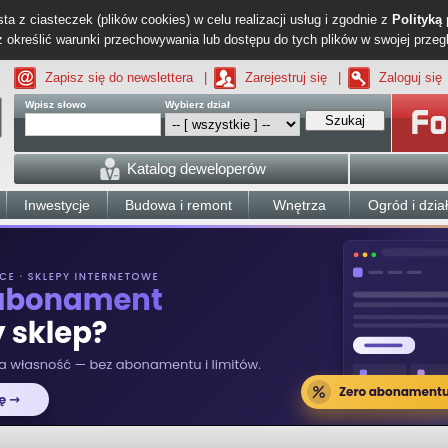
ta z ciasteczek (plików cookies) w celu realizacji usług i zgodnie z
Polityką
określić warunki przechowywania lub dostępu do tych plików w swojej przeg
Zapisz się do newslettera
|
Zarejestruj się
|
Zaloguj się
Wpisz słowo
Wybierz dział
Szukaj
Katalog deweloperów
Inwestycje
Budowa i remont
Wnętrza
Ogród i dzia