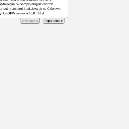
apitałowym. W samym drugim kwartale
artość transakcji kapitałowych na Głównym
ynku GPW wyniosła 15,8 mld zł.
« Następne
Poprzednie »