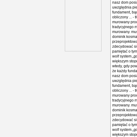
nasz dom posi
uwzględnia pie
fundament, bąd
obliczony ... 
murowany proc
tradycyjnego m
murowany. musi
dominik kosmał
przeprojektowa
zdecydować si
pamiętać o tym
wolf system.„
większym stopn
wtedy, gdy pow
że każdy funda
nasz dom posi
uwzględnia pie
fundament, bąd
obliczony ... 
murowany proc
tradycyjnego m
murowany. musi
dominik kosmał
przeprojektowa
zdecydować si
pamiętać o tym
wolf system.„
większym stopn