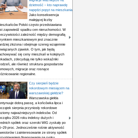
Migracje ważniejsze niż
dzietność – kto naprawdę
napędzi popyt na mieszkania
Jako konsekwencja
malejącej liczby
ieszkańców Polski często przedstawiana
est zapowiedź spadku cen nieruchomości. W
zeczywistości zależność między demografią
 rynkiem mieszkaniowym jest znacznie
ardziej złożona i obejmuje szereg wzajemnie
owiązanych zjawisk. O tym, jak będą
achowywać się ceny mieszkań w kolejnych
ekadach, zdecydują nie tylko wskaźniki
rodzeń, ale również struktura gospodarstw
omowych, migracje oraz rosnące
różnicowanie regionalne.
Czy sierpień będzie
rekordowym miesiącem na
warszawskiej giełdzie?
Warszawska giełda
ontynuuje dobrą passę, a końcówka lipca i
oczątek sierpnia przyniosły rekordowe
oziomy najważniejszych indeksów. Od
oczątku 2026 roku indeksy dużych i
rednich spółek oraz szeroki WIG zyskały po
5–29 proc. Jednocześnie rośnie aktywność
nwestorów i zainteresowanie ze strony spółek
ozyskiwaniem finansowania na rynku