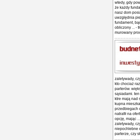
wtedy, gdy pow
że każdy funda
nasz dom posi
uwzględnia pie
fundament, bąd
obliczony ... 
murowany proc
zaletywady, cz
kto chociaż ra
parterów. więk
sąsiadami. ten
ktre mają nad s
kupna mieszkan
przedbiegach o
natrafił na of
opcję, mając ..
zaletywady, cz
niepochlebne o
parterze, czy s