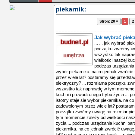
piekarnik:
Stron: 20 ▾
1
2
Jak wybrać pieka
... ... jak wybrać pi
początku zwrćmy uw
wszystko tak napra
wielkości naszej kuc
podczas urządzania k
wybór piekarnika. na co jednak zwróci
przez wiele lat? postaramy się przedstaw
elektryczny? ... rozmiarna początku zw
wszystko tak naprawdę w tym momencie
kuchni i prowadzonego trybu życia ... 
istotny staje się wybór piekarnika. na 
zadowolonym przez wiele lat? postaramy
początku zwrćmy uwagę na rozmiar pie
tym momencie zależy od wielkości nasz
życia ... podczas urządzania kuchni bard
piekarnika. na co jednak zwrócić uwag
lat? postaramy się przedstawić ... najpop