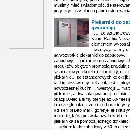
musimy mieć świadomość, że sterowanie
przy użyciu wsplnego panelu sterowania.
Piekarniki do z
gwarancją
... ... ze sztandarowych kolekcji: Simplicity, Ora-Ito oraz Karim Rashid.Niezawodny piekarnik jest istotnym elementem wyposażenia nowoczesnej kuchni i inwestycją ... rmy oferuje aż 60-miesięczną gwarancję na wszystkie piekarniki do zabudowy. ... ję na wszystkie piekarniki do zabudowy. ... piekarniki do zabudowy z 60-miesięczną gwarancją ... wśród produktów objętych promocją znajdują się innowacyjne modele ze sztandarowych kolekcji: simplicity, ora-ito oraz karim rashid.niezawodny piekarnik ... ze sztandarowych kolekcji: simplicity, ora-ito oraz karim rashid.niezawodny piekarnik jest istotnym elementem wyposażenia nowoczesnej kuchni i inwestycją ... marzy ci się elegancki i nowoczesny piekarnik, a dwa lata gwarancji na takie urządzenie to za mało? gorenje z okazji 60-lecia firmy oferuje aż 60-miesięczną ... zmysłową czerniąfront w kolorze głębokiej czerni to charakterystyczny element piekarnika bo 87 ora-b z serii ora-ito marki gorenje. ekskluzywności urządzeniu ... technologię moodlite, która pozwala użytkownikom na zmianę koloru tego urządzenia piekarnika za pomocą jednego dotknięcia. znajdujący się na całej długości ... piekarniki do zabudowy z 60-miesięczną gwarancją ... potwierdza, obejmując promocją „60 lat gorenje 60 miesięcy gwarancji” nowo zakupione piekarniki. oferta skierowana jest do klientów, którzy nabędą z przeznaczeniem ... gorenje z okazji 60-lecia firmy oferuje aż 60-miesięczną gwarancję na wszystkie piekarniki do zabudowy. ... nowoczesny design z wysoką technologią. firma gorenje doskonałą jakość swoich piekarników potwierdza bezpłatną, 60-miesięczną gwarancją na wszystkie modele ... dokonania jego zakupu.prostota obsługi w delikatnej bieliwśród szerokiej gamy piekarników marki gorenje znajduje się model bo 75 syw z linii simplicy light ... piekarniki do zabudowy z 60-miesięczną gwarancją ... wśród produktów objętych promocją znajdują się innowacyjne modele ze sztandarowych kolekcji: simplicity, ora-ito oraz karim rashid.niezawodny piekarnik ... ze sztandarowych kolekcji: simplicity, ora-ito oraz karim rashid.niezawodny piekarnik jest istotnym elementem wyposażenia nowoczesnej kuchni i inwestycją ... marzy ci się elegancki i nowoczesny piekarnik, a dwa lata gwarancji na takie urządzenie to za mało? gorenje z okazji 60-lecia firmy oferuje aż 60-miesięczną ... zmysłową czerniąfront w kolorze głębokiej czerni to charakterystyczny element piekarnika bo 87 ora-b z serii ora-ito marki gorenje. ekskluzywności urządzeniu ... technologię moodlite, która pozwala użytkownikom na zmianę koloru tego urządzenia piekarnika za pomocą jednego dotknięcia. znajdujący się na całej długości ... piekarniki do zabudowy z 60-miesięczną gwarancją ... potwierdza, obejmując promocją „60 lat gorenje 60 miesięcy gwarancji” nowo zakupione piekarniki. oferta skierowana jest do klientów, którzy nabędą z przeznaczeniem ... gorenje z okazji 60-lecia firmy oferuje aż 60-miesięczną gwarancję na wszystkie piekarniki do zabudowy. ... nowoczesny design z wysoką technologią. firma gorenje doskonałą jakość swoich piekarników potwierdza bezpłatną, 60-miesięczną gwarancją na wszystkie modele ... dokonania jego zakupu.prostota obsługi w delikatnej bieliwśród szerokiej gamy piekarników marki gorenje znajduje się model bo 75 syw z linii simplicy light ... piekarniki do zabudowy z 60-miesięczną gwarancją ... wśród produktów objętych promocją znajdują się innowacyjne modele ze sztandarowych kolekcji: simplicity, ora-ito oraz karim rashid.niezawodny piekarnik ... ze sztandarowych kolekcji: simplicity, ora-ito oraz karim rashid.niezawodny piekarnik jest istotnym elementem wyposażenia nowoczesnej kuchni i inwestycją ... marzy ci się elega