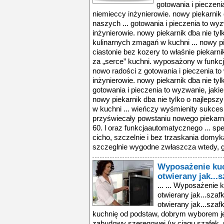
gotowania i pieczeni
niemieccy inżynierowie. nowy piekarnik d
naszych ... gotowania i pieczenia to wy
inżynierowie. nowy piekarnik dba nie tyl
kulinarnych zmagań w kuchni ... nowy pi
ciastonie bez kozery to właśnie piekar
za „serce” kuchni. wyposażony w funkcj
nowo radości z gotowania i pieczenia to
inżynierowie. nowy piekarnik dba nie tyl
gotowania i pieczenia to wyzwanie, jaki
nowy piekarnik dba nie tylko o najleps
w kuchni ... wieńczy wyśmienity sukces.
przyświecały powstaniu nowego piekar
60. l oraz funkcjaautomatycznego ... s
cicho, szczelnie i bez trzaskania domyka
szczeglnie wygodne zwłaszcza wtedy, g
Wyposażenie kuc
otwierany jak...s
... ... Wyposażenie kuchni - nietypowy piekarnik otwierany jak...szafka ... - nietypowy piekarnik otwierany jak...szafka ... urządzamy czy planujemy kuchnię od podstaw, dobrym wyborem jest samodzielny piekarnik do zabudowy szeregowej (w ciągu szafek, pod blatem) lub zabudowy ... wyposażenie kuchni - nietypowy piekarnik otwierany jak...szafka ... gdy urządzamy czy planujemy kuchnię od podstaw, dobrym wyborem jest samodzielny piekarnik do zabudowy szeregowej (w ciągu szafek, pod blatem) lub zabudowy ... urządzamy czy planujemy kuchnię od podstaw, dobrym wyborem jest samodzielny piekarnik do zabudowy szeregowej (w ciągu szafek, pod blatem) lub zabudowy ... przestaje być … kuchnią, jest niekompletna i niefunkcjonalna. jaki powinien być piekarnik, by spełnić wszystkie oczekiwania? ... piekarniki te oferują bogaty wachlarz funkcji, niedostępnych w tradycyjnych piekarnikach domowych. grill, termoobieg, wykorzystanie pary, pieczenie w niskich ... szafek, pod blatem) lub zabudowy słupkowej w pionowym ciągu szafek. nowoczesne piekarniki elektryczne spełniają wymogi nowych trendów w gotowaniu i idą ... gotowaniu i idą w parze ze stylem życia toczącym się w i wokół nowoczesnej kuchni. piekarniki te oferują bogaty wachlarz funkcji, niedostępnych w tradycyjnych ... wyposażenie kuchni - nietypowy piekarnik otwierany jak...szafka ... gdy urządzamy czy planujemy kuchnię od podstaw, dobrym wyborem jest samodzielny piekarnik do zabudowy szeregowej (w ciągu szafek, pod blatem) lub zabudowy ... urządzamy czy planujemy kuchnię od podstaw, dobrym wyborem jest samodzielny piekarnik do zabudowy szeregowej (w ciągu szafek, pod blatem) lub zabudowy ... przestaje być … kuchnią, jest niekompletna i niefunkcjonalna. jaki powinien być piekarnik, by spełnić wszystkie oczekiwania? ... piekarniki te oferują bogaty wachlarz funkcji, niedostępnych w tradycyjnych piekarnikach domowych. grill, termoobieg, wykorzystanie pary, pieczenie w niskich ... szafek, pod blatem) lub zabudowy słupkowej w pionowym ciągu szafek. nowoczesne piekarniki elektryczne spełniają wymogi nowych trendów w gotowaniu i idą ... gotowaniu i idą w parze ze stylem życia toczącym się w i wokół nowoczesnej kuchni. piekarniki te oferują bogaty wachlarz funkcji, niedostępnych w tradycyjnych ... wyposażenie kuchni - nietypowy piekarnik otwierany jak...szafka ... gdy urządzamy czy planujemy kuchnię od podstaw, dobrym wyborem jest samodzielny piekarnik do zabudowy szeregowej (w ciągu szafek, pod blatem) lub zabudowy ... urządzamy czy planujemy kuchnię od podstaw, dobrym wyborem jest samodzielny piekarnik do zabudowy szeregowej (w ciągu szafek, pod blatem) lub zabudowy ... przestaje być … kuchnią, jest niekompletna i niefunkcjonalna. jaki powinien być piekarnik, by spełnić wszystkie oczekiwania? ... piekarniki te oferują bogaty wachlarz funkcji, niedostępnych w tradycyjnych piekarnikach domowych. grill, termoobieg, wykorzystanie pary, pieczenie w niskich ... szafek, pod blatem) lub zabudowy słupkowej w pionowym ciągu szafek. nowoczesne piekarniki elektryczne spełniają wymogi nowych trendów w gotowaniu i idą ... gotowaniu i idą w parze ze stylem życia toczącym się w i wokół nowoczesnej kuchni. piekarniki te oferują bogaty wachlarz funkcji, niedostępnych w tradycyjnych ... wyposażenie kuchni - nietypowy piekarnik otwierany jak...szafka ... gdy urządzamy czy planujemy kuchnię od podstaw, dobrym wyborem jest samodzielny piekarnik do zabudowy szeregowej (w ciągu szafek, pod blatem) lub zabudowy ... urządzamy czy planujemy kuchnię od podstaw, dobrym wyborem jest samodzielny piekarnik do zabudowy szeregowej (w ciągu szafek, pod blatem) lub zabudowy ... przestaje być … kuchnią, jest niekompletna i niefunkcjonalna. jaki powinien być piekarnik, by spełnić wszystkie oczekiwania? ... piekarniki te oferują bogaty wachlarz funkcji, niedostępnych w tradycyjnych piekarnikach domowych. grill, termoobieg, wykorzystanie pary, pieczenie w niskich ... szafek, pod blatem) lub zabudowy słupkowej w pionowym ciągu szafek. nowoczesne piekarniki elektryczne spełniają wymogi nowych trendów w gotowaniu i idą ... gotowaniu i idą w parze ze stylem życia toczącym się w i wokół nowoczesnej kuchni. piekarniki te oferują bogaty wachlarz funkcji, niedostępnych w tradycyjnych ... wyposażenie kuchni - nie