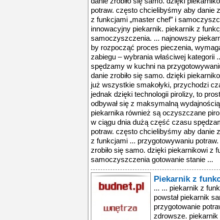
Piekarnik z fun
... ... piekarnik z funkcją gotowania parowego ... tak powstał piekarnik samsung steam twin™, w ktrym przygotowanie potraw będzie nie tylko szybsze, ale i zdrowsze. piekarnik steam twin™ to idealny ... jeden piekarnik, podział na dwie komory, różne temperatury i czas pieczenia – czyli innowacyjna technologia twin convection™. teraz została wzbogacona o ... piekarnik z funkcją gotowania parowego ... tak powstał piekarnik samsung steam twin™, w ktrym przygotowanie potraw będzie nie tylko szybsze, ale i zdrowsze. piekarnik steam twin™ to idealny ... jeden piekarnik, podział na dwie komory, różne temperatury i czas pieczenia – czyli innowacyjna technologia twin convection™. teraz została wzbogacona o ... piekarnik z funkcją gotowania parowego ... tak powstał piekarnik samsung steam twin™, w ktrym przygotowanie potraw będzie nie tylko szybsze, ale i zdrowsze. piekarnik steam twin™ to idealny ... jeden piekarnik, podział na dwie komory, różne temperatury i czas pieczenia – czyli innowacyjna technologia twin convection™. teraz została wzbogacona o ... add cook). podczas stosowania tego trybu, generator uwalnia parę do wnętrza piekarnika i nawilża potrawy. dzięki temu pieczone mięsa zachowują swoją soczystość ... są na teleskopowych prowadnicach, dzięki czemu wyjmowanie gorących potraw z piekarnika jest teraz znacznie bezpieczniejsze i komfortowe. stylowe pokrętła ... dostosowanie stylu gotowania do indywidualnych potrzeb. dodatkowo podstawki w piekarniku umieszczone są na teleskopowych prowadnicach, dzięki czemu wyjmowanie ... piekarnik z funkcją gotowania parowego ... tak powstał piekarnik samsung steam twin™, w ktrym przygotowanie potraw będzie nie tylko szybsze, ale i zdrowsze. piekarnik steam twin™ to idealny ... jeden piekarnik, podział na dwie komory, różne temperatury i czas pieczenia – czyli innowacyjna technologia twin convection™. teraz została wzbogacona o ... add cook). podczas stosowania tego trybu, generator uwalnia parę do wnętrza piekarnika i nawilża potrawy. dzięki temu pieczone mięsa zachowują swoją soczystość ... są na teleskopowych prowadnicach, dzięki czemu wyjmowanie gorących potraw z piekarnika jest teraz znacznie bezpieczniejsze i komfortowe. stylowe pokrętła ... dostosowanie stylu gotowania do indywidualnych potrzeb. dodatkowo podstawki w piekarniku umieszczone są na teleskopowych prowadnicach, dzięki czemu wyjmowanie ... piekarnik z funkcją gotowania parowego ... tak powstał piekarnik samsung steam twin™, w ktrym przygotowanie potraw będzie nie tylko szybsze, ale i zdrowsze. piekarnik steam twin™ to idealny ... jeden piekarnik, podział na dwie komory, różne temperatury i czas pieczenia – czyli innowacyjna technologia twin convection™. teraz została wzbogacona o ... add cook). podczas stosowania tego trybu, generator uwalnia parę do wnętrza piekarnika i nawilża potrawy. dzięki temu pieczone mięsa zachowują swoją soczystość ... są na teleskopowych prowadnicach, dzięki czemu wyjmowanie gorących potraw z piekarnika jest teraz znacznie bezpieczniejsze i komfortowe. stylowe pokrętła ... dostosowanie stylu gotowania do indywidualnych potrzeb. dodatkowo podstawki w piekarniku umieszczone są na teleskopowych prowadnicach, dzięki czemu wyjmowanie ... piekarnik z funkcją gotowania parowego ... tak powstał piekarnik samsung steam twin™, w ktrym przygotowanie potraw będzie nie tylko szybsze, ale i zdrowsze. piekarnik steam twin™ to idealny ... jeden piekarnik, podział na dwie komory, różne temperatury i czas pieczenia – czyli innowacyjna technologia twin convection™. teraz została wzbogacona o ... add cook). podczas stosowania tego trybu, generator uwalnia parę do wnętrza piekarnika i nawilża potrawy. dzięki temu pieczone mięsa zachowują swoją soczystość ... są na teleskopowych prowadnicach, dzięki czemu wyjmowanie gorących potraw z piekarnika jest teraz znacznie bezpieczniejsze i komfortowe. stylowe pokrętła ... dostosowanie stylu gotowania do indywidualnych potrzeb. dodatkowo podstawki w piekarniku umieszczone są na teleskopowych prowadnicach, dzięki czemu wyjmowanie ... piekarnik z