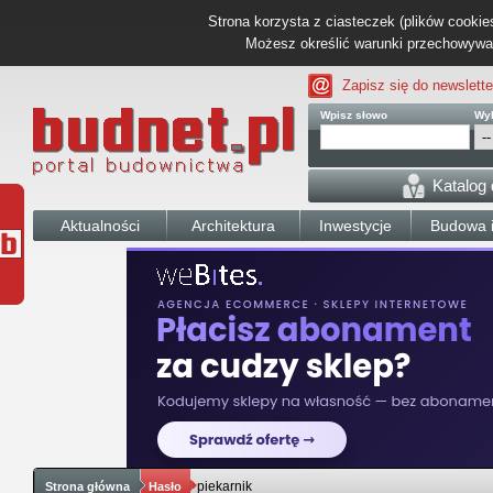
Strona korzysta z ciasteczek (plików cookies
Możesz określić warunki przechowywani
Zapisz się do newslette
Wpisz słowo
Wyb
Katalog
Aktualności
Architektura
Inwestycje
Budowa i
piekarnik
Strona główna
Hasło