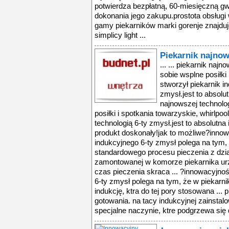
Piekarnik najnow
... ... piekarnik najn
sobie wsplne posiłki 
stworzył piekarnik i
zmysł.jest to absolut
najnowszej technologi
posiłki i spotkania towarzyskie, whirlpoo
technologią 6-ty zmysł.jest to absolutna
produkt doskonały!jak to możliwe?inno
indukcyjnego 6-ty zmysł polega na tym, 
standardowego procesu pieczenia z dzia
zamontowanej w komorze piekarnika urz
czas pieczenia skraca ... ?innowacyjno
6-ty zmysł polega na tym, że w piekarn
indukcję, ktra do tej pory stosowana ...
gotowania. na tacy indukcyjnej zainstal
specjalne naczynie, ktre podgrzewa się dz