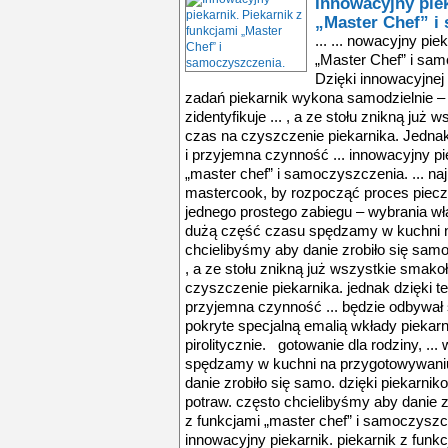
Innowacyjny piek
„Master Chef” i
... ... nowacyjny piekarnik. Piekarnik z funkcjami „Master Chef” i samoczyszczenia. ... przycisku „start”. Dzięki innowacyjnej funkcji „Master Chef” całą resztę zadań piekarnik wykona samodzielnie – automatycznie zważy danie i zidentyfikuje ... , a ze stołu znikną już wszystkie smakołyki, przychodzi czas na czyszczenie piekarnika. Jednak dzięki technologii pirolizy, to prosta i przyjemna czynność ... innowacyjny piekarnik. piekarnik z funkcjami „master chef” i samoczyszczenia. ... najnowszy piekarnik mf-880atcx marki mastercook, by rozpocząć proces pieczenia, wymaga od ciebie tylko jednego prostego zabiegu – wybrania właściwej kategorii ... w ciągu dnia dużą część czasu spędzamy w kuchni na przygotowywaniu potraw. często chcielibyśmy aby danie zrobiło się samo. dzięki piekarnikowi z funkcjami ... , a ze stołu znikną już wszystkie smakołyki, przychodzi czas na czyszczenie piekarnika. jednak dzięki technologii pirolizy, to prosta i przyjemna czynność ... będzie odbywał się z maksymalną wydajnością. pokryte specjalną emalią wkłady piekarnika również są oczyszczane pirolitycznie. gotowanie dla rodziny, ... w ciągu dnia dużą część czasu spędzamy w kuchni na przygotowywaniu potraw. często chcielibyśmy aby danie zrobiło się samo. dzięki piekarnikowi z funkcjami ... przygotowywaniu potraw. często chcielibyśmy aby danie zrobiło się samo. dzięki piekarnikowi z funkcjami „master chef” i samoczyszczenia gotowanie stanie ... innowacyjny piekarnik. piekarnik z funkcjami „master chef” i samoczyszczenia. ... najnowszy piekarnik mf-880atcx marki mastercook, by rozpocząć proces pieczenia, wymaga od ciebie tylko jednego prostego zabiegu – wybrania właściwej kategorii ... w ciągu dnia dużą część czasu spędzamy w kuchni na przygotowywaniu potraw. często chcielibyśmy aby danie zrobiło się samo. dzięki piekarnikowi z funkcjami ... , a ze stołu znikną już wszystkie smakołyki, przychodzi czas na czyszczenie piekarnika. jednak dzięki technologii pirolizy, to prosta i przyjemna czynność ... będzie odbywał się z maksymalną wydajnością. pokryte specjalną emalią wkłady piekarnika również są oczyszczane pirolitycznie. gotowanie dla rodziny, ... w ciągu dnia dużą część czasu spędzamy w kuchni na przygotowywaniu potraw. często chcielibyśmy aby danie zrobiło się samo. dzięki piekarnikowi z funkcjami ... przygotowywaniu potraw. często chcielibyśmy aby danie zrobiło się samo. dzięki piekarnikowi z funkcjami „master chef” i samoczyszczenia gotowanie stanie ... innowacyjny piekarnik. piekarnik z funkcjami „master chef” i samoczyszczenia. ... najnowszy piekarnik mf-880atcx marki mastercook, by rozpocząć proces pieczenia, wymaga od ciebie tylko jednego prostego zabiegu – wybrania właściwej kategorii ... w ciągu dnia dużą część czasu spędzamy w kuchni na przygotowywaniu potraw. często chcielibyśmy aby danie zrobiło się samo. dzięki piekarnikowi z funkcjami ... , a ze stołu znikną już wszystkie smakołyki, przychodzi czas na czyszczenie piekarnika. jednak dzięki technologii pirolizy, to prosta i przyjemna czynność ... będzie odbywał się z maksymalną wydajnością. pokryte specjalną emalią wkłady piekarnika również są oczyszczane pirolitycznie. gotowanie dla rodziny, ... w ciągu dnia dużą część czasu spędzamy w kuchni na przygotowywaniu potraw. często chcielibyśmy aby danie zrobiło się samo. dzięki piekarnikowi z funkcjami ... przygotowywaniu potraw. często chcielibyśmy aby danie zrobiło się samo. dzięki piekarnikowi z funkcjami „master chef” i samoczyszczenia gotowanie stanie ... innowacyjny piekarnik. piekarnik z funkcjami „master chef” i samoczyszczenia. ... najnowszy piekarnik mf-880atcx marki mastercook, by rozpocząć proces pieczenia, wymaga od ciebie tylko jednego prostego zabiegu – wybrania właściwej kategorii ... w ciągu dnia dużą część czasu spędzamy w kuchni na przygotowywaniu potraw. często chcielibyśmy aby danie zrobiło się samo. dzięki piekarnikowi z funkcjami ... , a ze stołu znikną już wszystkie smakołyki, przychodzi czas na czyszczenie piekarnika. jednak dzięki technologii pirolizy, to prosta i przyjemna czynność ... będzie odbywał się z maksymalną wydajnością. pokryte specjalną emalią wkłady piekarnika również są oczyszczane pirolitycznie. gotowanie dla rodziny, ... w ciągu dnia dużą część c