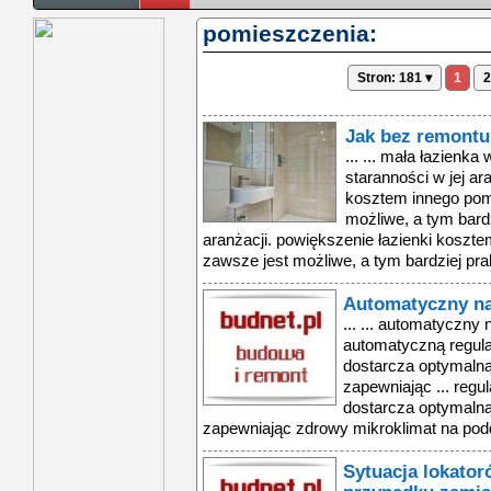
pomieszczenia:
Stron: 181 ▾
1
2
Jak bez remontu
... ... mała łazienk
staranności w jej ar
kosztem innego pom
możliwe, a tym bardz
aranżacji. powiększenie łazienki koszt
zawsze jest możliwe, a tym bardziej prak
Automatyczny na
... ... automatyczny
automatyczną regula
dostarcza optymalną
zapewniając ... regu
dostarcza optymalną
zapewniając zdrowy mikroklimat na podd
Sytuacja lokato