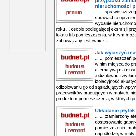
przypadku zamia
nieruchomości p
... ... sprawie szcz
sprawach o oprżnien
wydanie nieruchomośc
roku ... osobie podlegającej eksmisji pr
lokalu lub pomieszczenia, w ktrym moż
zobowiązany jest rwnież ...
Jak wyciszyć ma
... ... pomieszczeń 
w nim miejsca do pr
alternatywą dla głośn
.odizolować i wytłum
izolacyjność akusty
odizolowaniu go od sąsiadujących wpływ
pracowników pracujących w małych, nie
produktom pomieszczenia, w których prac
Układanie płyte
... ... ;zamierzony 
dostosowanie gabary
pomieszczenia. małe 
napodłodze, w małyc