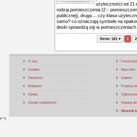
użyteczności od 21 
rodzaj pomieszczenia (2 – pomieszczen
publicznej), druga ... czy klasa użyteczno
samo? co oznaczają symbole na opakow
deski sprawdzą się w pomieszczeniach .
Stron: 181 ▾
1
2
O nas
Forum bu
Kontakt
Baza firm
Partnerzy
Galeria
Reklama
Projekty 
Opinie
Ogłoszenia
Zostań redaktorem
Katalog d
Słownik 
/*
*/