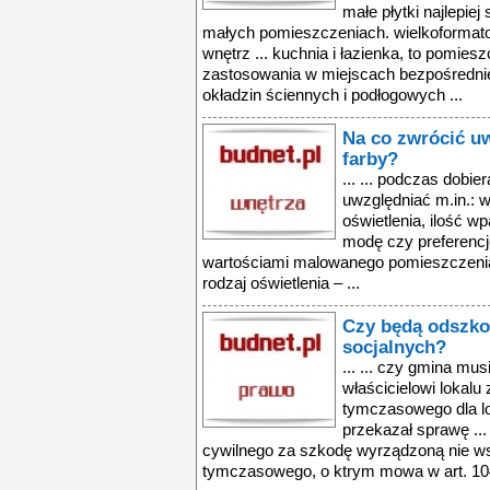
małe płytki najlepie
małych pomieszczeniach. wielkoformato
wnętrz ... kuchnia i łazienka, to pomie
zastosowania w miejscach bezpośredni
okładzin ściennych i podłogowych ...
Na co zwrócić u
farby?
... ... podczas dobi
uwzględniać m.in.: 
oświetlenia, ilość wp
modę czy preferencje
wartościami malowanego pomieszczenia.
rodzaj oświetlenia – ...
Czy będą odszko
socjalnych?
... ... czy gmina mu
właścicielowi lokal
tymczasowego dla lo
przekazał sprawę ...
cywilnego za szkodę wyrządzoną nie 
tymczasowego, o ktrym mowa w art. 1047 