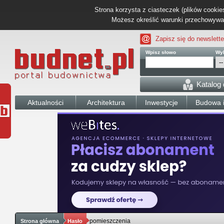
Strona korzysta z ciasteczek (plików cookies
Możesz określić warunki przechowywani
Zapisz się do newslette
Wpisz słowo
Wyb
Katalog
Aktualności
Architektura
Inwestycje
Budowa i
pomieszczenia
Strona główna
Hasło