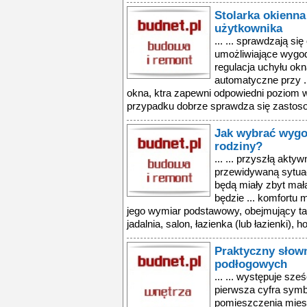
Stolarka okienna
użytkownika
... ... sprawdzają s
umożliwiające wygo
regulacja uchyłu ok
automatyczne przy .
okna, ktra zapewni odpowiedni poziom 
przypadku dobrze sprawdza się zastos
Jak wybrać wygod
rodziny?
... ... przyszłą akt
przewidywaną sytuac
będą miały zbyt małą
będzie ... komfortu
jego wymiar podstawowy, obejmujący ta
jadalnia, salon, łazienka (lub łazienki), hol
Praktyczny słow
podłogowych
... ... występuje sz
pierwsza cyfra symb
pomieszczenia miesz