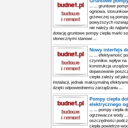
Gruntowe pompy 
... ... gruntowe pomp
ogniowa. stosunkowo
grzewczej są pompy 
powyższych rozwiązań
nie należy do najta
dotację.gruntowe pompy ciepła marki s
słonecznymi stanowi ...
Nowy interfejs 
... ... efektywność p
czynnikw. wpływ na
konstrukcja urządzen
dopasowanie poszcz
ciepła zależy od jak
instalacji, jednak maksymalną efekty
dzięki odpowiedniemu zarządzaniu ...
Pompy ciepła dob
elektrycznego o
... ... pompy ciepła 
ogrzewacza wody ...
oszczędności podcza
ciepła powietrze-w