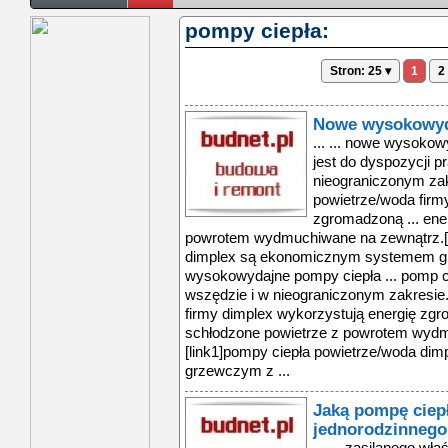
pompy ciepła:
Stron: 25 ▾
1
2
Nowe wysokowyd
... ... nowe wysokow
jest do dyspozycji p
nieograniczonym zak
powietrze/woda firm
zgromadzoną ... ener
powrotem wydmuchiwane na zewnątrz.[l
dimplex są ekonomicznym systemem gr
wysokowydajne pompy ciepła ... pomp ci
wszędzie i w nieograniczonym zakresie
firmy dimplex wykorzystują energię zgrom
schłodzone powietrze z powrotem wyd
[link1]pompy ciepła powietrze/woda d
grzewczym z ...
Jaką pompę ciep
jednorodzinnego