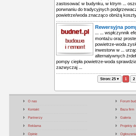
zastosować w budynku, w ktrym ... oszc
porwnaniu do tradycyjnych podgrzewac
powietrze/woda znacząco obniżą koszty 
Rewersyjna pomp
... ... wspłczynnik 
montażu oraz prost
powietrze-woda zysk
inwestorw w ... urzą
alternatywnych źrdeł
pompy ciepła powietrze-woda sprawdzi
zazwyczaj ...
Stron: 25 ▾
1
2
O nas
Forum bu
Kontakt
Baza firm
Partnerzy
Galeria
Reklama
Projekty 
Opinie
Ogłoszenia