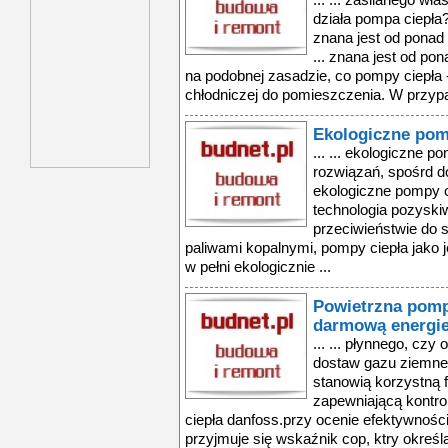
... ... zasilanego w
działa pompa ciepła
znana jest od ponad
... znana jest od po
na podobnej zasadzie, co pompy ciepła 
chłodniczej do pomieszczenia. W przypa
Ekologiczne pom
... ... ekologiczne 
rozwiązań, spośrd d
ekologiczne pompy ci
technologia pozyskiw
przeciwieństwie do
paliwami kopalnymi, pompy ciepła jako 
w pełni ekologicznie ...
Powietrzna pompa
darmową energie
... ... płynnego, czy
dostaw gazu ziemne
stanowią korzystną 
zapewniającą kontro
ciepła danfoss.przy ocenie efektywności
przyjmuje się wskaźnik cop, ktry określa