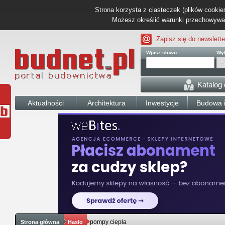
Strona korzysta z ciasteczek (plików cookies
Możesz określić warunki przechowywani
Zapisz się do newslette
Wpisz słowo
Wyb
Katalog
Aktualności
Architektura
Inwestycje
Budowa i
pompy ciepła
Strona główna
Hasło