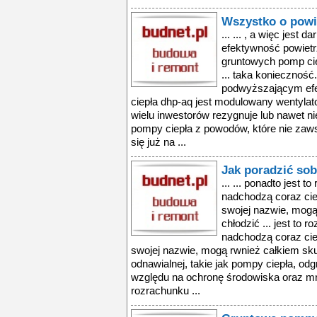
Wszystko o powi
... ... , a więc jest 
efektywność powietr
gruntowych pomp ci
... taka koniecznoś
podwyższającym efe
ciepła dhp-aq jest modulowany wentylator,
wielu inwestorów rezygnuje lub nawet n
pompy ciepła z powodów, które nie zaws
się już na ...
Jak poradzić sob
... ... ponadto jest 
nadchodzą coraz cie
swojej nazwie, mogą
chłodzić ... jest to 
nadchodzą coraz cie
swojej nazwie, mogą rwnież całkiem skute
odnawialnej, takie jak pompy ciepła, od
względu na ochronę środowiska oraz m
rozrachunku ...