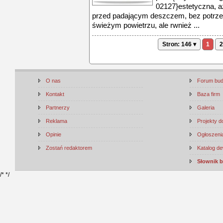
02127}estetyczna, a
przed padającym deszczem, bez potrze
świeżym powietrzu, ale rwnież ...
Stron: 146 ▾
1
2
O nas
Forum bu
Kontakt
Baza firm
Partnerzy
Galeria
Reklama
Projekty 
Opinie
Ogłoszenia
Zostań redaktorem
Katalog d
Słownik 
/*
*/