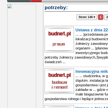
potrzeby:
Stron: 146 ▾
1
2
Ustawa z dnia 22
... ... )przedstawia
lokalizacji budowni
żołnierzy zawodowy
organami ... )planow
inwestycyjnego bud
potrzeby żołnierzy zawodowych,3)wyp
świadczeń ...
Innowacyjna mik
... ... studzionka, 
śląskim. instalacja 
gospodarstwa i jest
zakładw w ... gdzie 
małe biogazownie fu
gospodarstwa rolnego i będące jednocześ