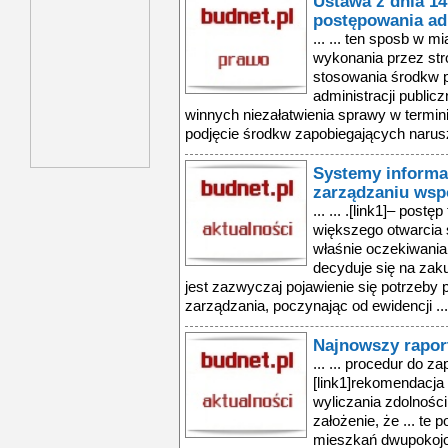
Ustawa z dnia 14
postępowania ad
... ... ten sposb w 
wykonania przez str
stosowania środkw p
administracji publicz
winnych niezałatwienia sprawy w termini
podjęcie środkw zapobiegających narusza
Systemy informa
zarządzaniu wsp
... ... .[link1]– post
większego otwarcia s
właśnie oczekiwania
decyduje się na za
jest zazwyczaj pojawienie się potrzeby
zarządzania, poczynając od ewidencji ...
Najnowszy rapor
... ... procedur do z
[link1]rekomendacja 
wyliczania zdolnośc
założenie, że ... te
mieszkań dwupokojow