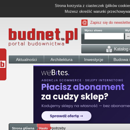
Strona korzysta z ciasteczek (plików cookies
Możesz określić warunki przechowywani
Zapisz się do newslette
Wpisz słowo
Wyb
Katalog
Aktualności
Architektura
Inwestycje
Budowa i
potrzeby
Strona główna
Hasło