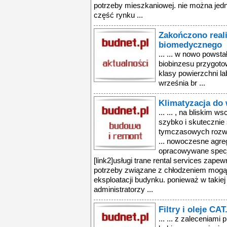
potrzeby mieszkaniowej. nie można jed
część rynku ...
Zakończono real
biomedycznego
... ... w nowo powst
biobinzesu przygoto
klasy powierzchni la
września br ...
Klimatyzacja do 
... ... , na bliskim w
szybko i skutecznie 
tymczasowych rozwi
... nowoczesne agre
opracowywane specj
[link2]usługi trane rental services zape
potrzeby związane z chłodzeniem mog
eksploatacji budynku. ponieważ w takiej 
administratorzy ...
Filtry i oleje CA
... ... z zaleceniami 