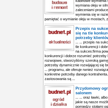
kabinowe wymienia s
wymiana oleju w silni
zaleceniami producen
wymienia się w razi
pamiętać o wymianie oleju w mostach, z
Przepis na sukc
się na tle konku
potrzeby klientó
... ... przepis na s
tle konkurencji i dob
na sukces:firma powi
konkurencji i dobrze rozumieć potrzeby 
rozwojowe, stworzyliśmy szeroką gamę 
potrzeby dynamicznie rozwijającej się b
... programu, ale oferuje rwnież rozwią
konkretne potrzeby danego kontrahenta
zastosowania są ...
Przydomowy ogr
salonem
... ... oraz ławki, al
jakie są nasze możl
pomiędzy stołami ogr