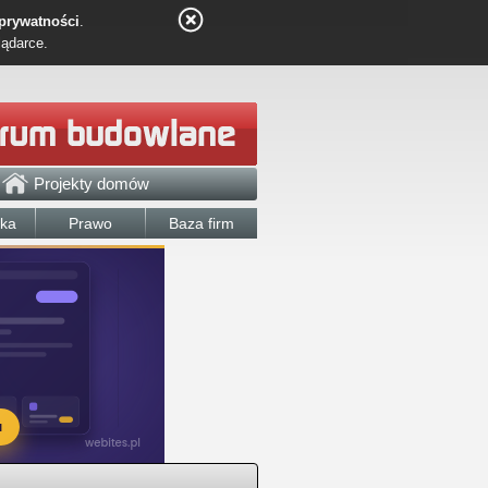
 prywatności
.
lądarce.
Projekty domów
łka
Prawo
Baza firm