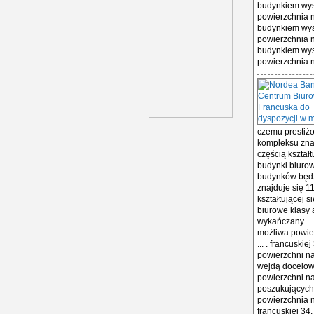
budynkiem wys
powierzchnia na
budynkiem wys
powierzchnia na
budynkiem wys
powierzchnia na
czemu prestiżo
kompleksu znaj
częścią kształ
budynki biurow
budynków będz
znajduje się 1
kształtującej 
biurowe klasy 
wykańczany ...
możliwa powier
... . francusk
powierzchni naj
wejdą docelow
powierzchni n
poszukujących
powierzchnia n
francuskiej 34