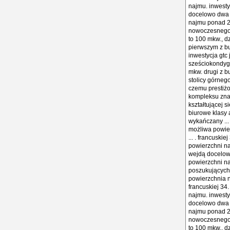
najmu. inwestyc
docelowo dwa 
najmu ponad 2
nowoczesnego 
to 100 mkw., dz
pierwszym z b
inwestycja gtc
sześciokondyg
mkw. drugi z 
stolicy górneg
czemu prestiżo
kompleksu znaj
kształtującej 
biurowe klasy 
wykańczany ...
możliwa powier
... . francusk
powierzchni naj
wejdą docelow
powierzchni n
poszukujących
powierzchnia n
francuskiej 34
najmu. inwestyc
docelowo dwa 
najmu ponad 2
nowoczesnego 
to 100 mkw., dz