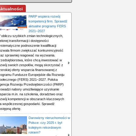
Aktualności
PARP wspiera rozwój
kompetencji firm. Sprawdź
aktualne programy FERS
2021–2027
 obliczu szybkich zmian technologicznych,
ielonej transformacji i dostępności
ystematyczne podnoszenie kwalifikacji
ozwala firmom zwiększać konkurencyjność
raz sprawniej reagować na wyzwania.
rzedsiębiorstwa, które chcą inwestować w
ozwój swoich zespołów, mogą skorzystać z
zerokiej oferty wsparcia finansowanej z
rogramu Fundusze Europejskie dla Rozwoju
połecznego (FERS) 2021–2027. Polska
gencja Rozwoju Przedsiębiorczości (PARP)
rowadzi nabory umożliwiające uzyskanie
sparcia m.in. na szkolenia, doradztwo oraz
ozwój kompetencji w obszarach kluczowych
la współczesnej gospodarki. Sprawdź
ostępną ofertę.
Darowizny nieruchomości w
Polsce: czy 2025 r. był
kolejnym rekordowym
rokiem?