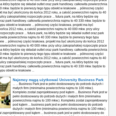
 powierzchni najmu to 40 000 mkw. przy ulicy zakopiańskiej rozpoczęto prace
, na który będzie się składał outlet oraz park handlowy. całkowita powierzchnia
0 mkw. będzie to pierwszy tego typu obiekt w krakowie ... północnej części
kt ma być ukończony do końca 2012 roku, a całość powierzchni najmu to 40
licy zakopiańskiej rozpoczęto prace ... futura park, na który będzie się
 oraz park handlowy. całkowita powierzchnia najmu to 40 330 mkw. będzie to
typu obiekt w krakowie ... północnej części krakowa. projekt ma być
ońca 2012 roku, a całość powierzchni najmu to 40 000 mkw. przy ulicy
ozpoczęto prace ... futura park, na który będzie się składał outlet oraz park
owita powierzchnia najmu to 40 330 mkw. będzie to pierwszy tego typu
wie ... północnej części krakowa. projekt ma być ukończony do końca 2012
 powierzchni najmu to 40 000 mkw. przy ulicy zakopiańskiej rozpoczęto prace
, na który będzie się składał outlet oraz park handlowy. całkowita powierzchnia
0 mkw. będzie to pierwszy tego typu obiekt w krakowie ... północnej części
kt ma być ukończony do końca 2012 roku, a całość powierzchni najmu to 40
licy zakopiańskiej rozpoczęto prace ... futura park, na który będzie się
 oraz park handlowy. całkowita powierzchnia najmu to 40 330 mkw. będzie to
ypu obiekt w krakowie ...
Najemcy mągą użytkować University Business Park
... ... Business Park jest w pełni dostosowany do potrzeb dużych i
małych firm (minimalna powierzchnia najmu to 100 mkw.).
Kompleks został zaprojektowany pod kątem ... Business Park jest w
pełni dostosowany do potrzeb dużych i małych firm (minimalna
powierzchnia najmu to 100 mkw.). Kompleks został zaprojektowany
pod kątem ... business park jest w pełni dostosowany do potrzeb
dużych i małych firm (minimalna powierzchnia najmu to 100 mkw.).
ł zaprojektowany pod kątem ... business park jest w pełni dostosowany do