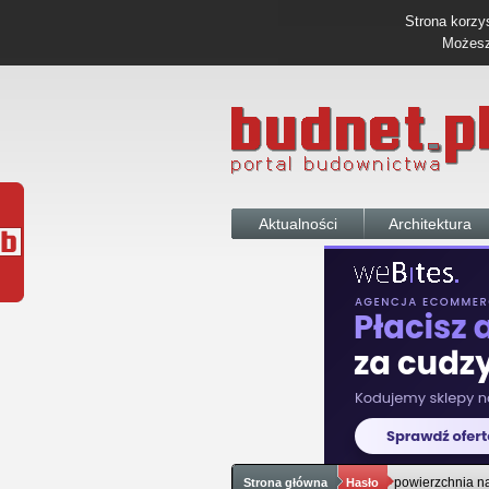
Strona korzys
Możesz 
Aktualności
Architektura
powierzchnia n
Strona główna
Hasło