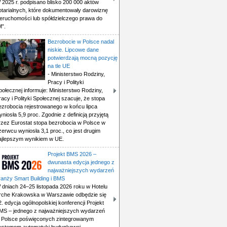
 2025 r. podpisano blisko 200 000 aktów
otarialnych, które dokumentowały darowiznę
ieruchomości lub spółdzielczego prawa do
M”.
Bezrobocie w Polsce nadal
niskie. Lipcowe dane
potwierdzają mocną pozycję
na tle UE
- Ministerstwo Rodziny,
Pracy i Polityki
połecznej informuje: Ministerstwo Rodziny,
racy i Polityki Społecznej szacuje, że stopa
ezrobocia rejestrowanego w końcu lipca
yniosła 5,9 proc. Zgodnie z definicją przyjętą
rzez Eurostat stopa bezrobocia w Polsce w
zerwcu wyniosła 3,1 proc., co jest drugim
ajlepszym wynikiem w UE.
Projekt BMS 2026 –
dwunasta edycja jednego z
najważniejszych wydarzeń
ranży Smart Building i BMS
 dniach 24–25 listopada 2026 roku w Hotelu
rche Krakowska w Warszawie odbędzie się
2. edycja ogólnopolskiej konferencji Projekt
MS – jednego z najważniejszych wydarzeń
 Polsce poświęconych zintegrowanym