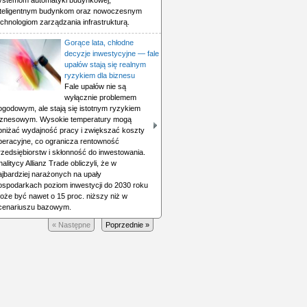
ystemom automatyki budynkowej,
nteligentnym budynkom oraz nowoczesnym
echnologiom zarządzania infrastrukturą.
Gorące lata, chłodne
decyzje inwestycyjne — fale
upałów stają się realnym
ryzykiem dla biznesu
Fale upałów nie są
wyłącznie problemem
ogodowym, ale stają się istotnym ryzykiem
iznesowym. Wysokie temperatury mogą
bniżać wydajność pracy i zwiększać koszty
peracyjne, co ogranicza rentowność
rzedsiębiorstw i skłonność do inwestowania.
nalitycy Allianz Trade obliczyli, że w
ajbardziej narażonych na upały
ospodarkach poziom inwestycji do 2030 roku
oże być nawet o 15 proc. niższy niż w
cenariuszu bazowym.
« Następne
Poprzednie »