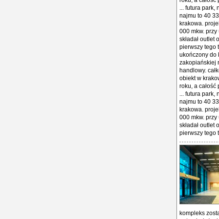
roku, a całość
... futura park
najmu to 40 33
krakowa. proje
000 mkw. przy u
składał outlet
pierwszy tego 
ukończony do k
zakopiańskiej r
handlowy. całk
obiekt w krako
roku, a całość
... futura park
najmu to 40 33
krakowa. proje
000 mkw. przy u
składał outlet
pierwszy tego t
kompleks zosta