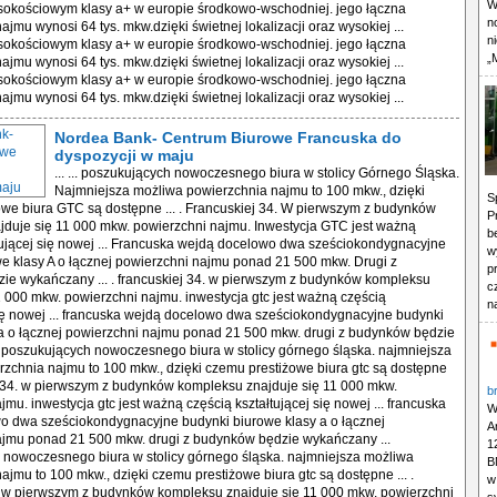
W
okościowym klasy a+ w europie środkowo-wschodniej. jego łączna
n
jmu wynosi 64 tys. mkw.dzięki świetnej lokalizacji oraz wysokiej ...
n
okościowym klasy a+ w europie środkowo-wschodniej. jego łączna
„
jmu wynosi 64 tys. mkw.dzięki świetnej lokalizacji oraz wysokiej ...
okościowym klasy a+ w europie środkowo-wschodniej. jego łączna
jmu wynosi 64 tys. mkw.dzięki świetnej lokalizacji oraz wysokiej ...
Nordea Bank- Centrum Biurowe Francuska do
dyspozycji w maju
... ... poszukujących nowoczesnego biura w stolicy Górnego Śląska.
Najmniejsza możliwa powierzchnia najmu to 100 mkw., dzięki
S
we biura GTC są dostępne ... . Francuskiej 34. W pierwszym z budynków
P
duje się 11 000 mkw. powierzchni najmu. Inwestycja GTC jest ważną
b
tującej się nowej ... Francuska wejdą docelowo dwa sześciokondygnacyjne
w
e klasy A o łącznej powierzchni najmu ponad 21 500 mkw. Drugi z
p
ie wykańczany ... . francuskiej 34. w pierwszym z budynków kompleksu
c
1 000 mkw. powierzchni najmu. inwestycja gtc jest ważną częścią
n
się nowej ... francuska wejdą docelowo dwa sześciokondygnacyjne budynki
a o łącznej powierzchni najmu ponad 21 500 mkw. drugi z budynków będzie
 poszukujących nowoczesnego biura w stolicy górnego śląska. najmniejsza
zchnia najmu to 100 mkw., dzięki czemu prestiżowe biura gtc są dostępne
iej 34. w pierwszym z budynków kompleksu znajduje się 11 000 mkw.
b
mu. inwestycja gtc jest ważną częścią kształtującej się nowej ... francuska
W
o dwa sześciokondygnacyjne budynki biurowe klasy a o łącznej
A
ajmu ponad 21 500 mkw. drugi z budynków będzie wykańczany ...
1
 nowoczesnego biura w stolicy górnego śląska. najmniejsza możliwa
B
ajmu to 100 mkw., dzięki czemu prestiżowe biura gtc są dostępne ... .
w
. w pierwszym z budynków kompleksu znajduje się 11 000 mkw. powierzchni