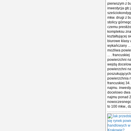
pierwszym z b
inwestycja gtc
sześciokondyg
mkw. drugi z 
stolicy górneg
czemu prestiżo
kompleksu znaj
kształtującej 
biurowe klasy 
wykańczany ...
możliwa powier
... . francusk
powierzchni naj
wejdą docelow
powierzchni n
poszukujących
powierzchnia n
francuskiej 34
najmu. inwestyc
docelowo dwa 
najmu ponad 2
nowoczesnego 
to 100 mkw., d