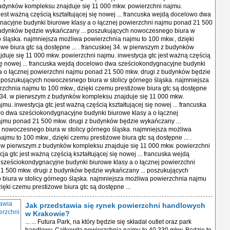
udynków kompleksu znajduje się 11 000 mkw. powierzchni najmu.
 jest ważną częścią kształtującej się nowej ... francuska wejdą docelowo dwa
nacyjne budynki biurowe klasy a o łącznej powierzchni najmu ponad 21 500
budynków będzie wykańczany ... poszukujących nowoczesnego biura w
o śląska. najmniejsza możliwa powierzchnia najmu to 100 mkw., dzięki
we biura gtc są dostępne ... . francuskiej 34. w pierwszym z budynków
duje się 11 000 mkw. powierzchni najmu. inwestycja gtc jest ważną częścią
się nowej ... francuska wejdą docelowo dwa sześciokondygnacyjne budynki
a o łącznej powierzchni najmu ponad 21 500 mkw. drugi z budynków będzie
 poszukujących nowoczesnego biura w stolicy górnego śląska. najmniejsza
zchnia najmu to 100 mkw., dzięki czemu prestiżowe biura gtc są dostępne
iej 34. w pierwszym z budynków kompleksu znajduje się 11 000 mkw.
mu. inwestycja gtc jest ważną częścią kształtującej się nowej ... francuska
o dwa sześciokondygnacyjne budynki biurowe klasy a o łącznej
ajmu ponad 21 500 mkw. drugi z budynków będzie wykańczany ...
 nowoczesnego biura w stolicy górnego śląska. najmniejsza możliwa
ajmu to 100 mkw., dzięki czemu prestiżowe biura gtc są dostępne ... .
. w pierwszym z budynków kompleksu znajduje się 11 000 mkw. powierzchni
ja gtc jest ważną częścią kształtującej się nowej ... francuska wejdą
sześciokondygnacyjne budynki biurowe klasy a o łącznej powierzchni
1 500 mkw. drugi z budynków będzie wykańczany ... poszukujących
biura w stolicy górnego śląska. najmniejsza możliwa powierzchnia najmu
zięki czemu prestiżowe biura gtc są dostępne ...
Jak przedstawia się rynek powierzchni handlowych
w Krakowie?
... ... Futura Park, na który będzie się składał outlet oraz park