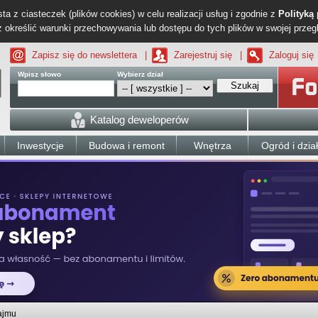
ta z ciasteczek (plików cookies) w celu realizacji usług i zgodnie z
Polityką
określić warunki przechowywania lub dostępu do tych plików w swojej przeg
Zapisz się do newslettera
|
Zarejestruj się
|
Zaloguj się
Wpisz słowo
Wybierz dział
Szukaj
Katalog deweloperów
Inwestycje
Budowa i remont
Wnętrza
Ogród i dzia
ajmu