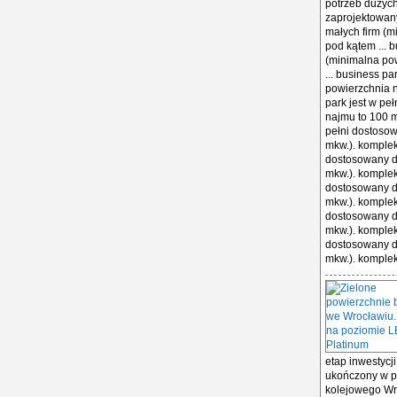
potrzeb dużych
zaprojektowany
małych firm (m
pod kątem ... 
(minimalna po
... business p
powierzchnia n
park jest w pe
najmu to 100 m
pełni dostosow
mkw.). komplek
dostosowany do
mkw.). komplek
dostosowany do
mkw.). komplek
dostosowany do
mkw.). komplek
dostosowany do
mkw.). komplek
etap inwestyc
ukończony w pi
kolejowego Wr