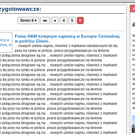
rzygotowawcze:
Stron: 6 ▾
◂◂
◂
4
5
6
Firma H&M kolejnym najemcą w Europie Centralnej,
W
w pobliżu Gliwic.
z
s
... nowych umów najmu, również z markami nieobecnymi do tej
p
pory na rynku w polsce. prace przygotowawcze na terenie
o
 i połączenia drogowe są na ... nowych umów najmu, również z markami
P
 tej pory na rynku w polsce. prace przygotowawcze na terenie
r
 i połączenia drogowe są na ... nowych umów najmu, również z markami
s
 tej pory na rynku w polsce. prace przygotowawcze na terenie
p
 i połączenia drogowe są na ... nowych umów najmu, również z markami
S
 tej pory na rynku w polsce. prace przygotowawcze na terenie
A
 i połączenia drogowe są na ... nowych umów najmu, również z markami
p
 tej pory na rynku w polsce. prace przygotowawcze na terenie
w
 i połączenia drogowe są na ... nowych umów najmu, również z markami
r
 tej pory na rynku w polsce. prace przygotowawcze na terenie
d
 i połączenia drogowe są na ... nowych umów najmu, również z markami
d
 tej pory na rynku w polsce. prace przygotowawcze na terenie
 i połączenia drogowe są na ... nowych umów najmu, również z markami
 tej pory na rynku w polsce. prace przygotowawcze na terenie
 i połączenia drogowe są na ... nowych umów najmu, również z markami
 tej pory na rynku w polsce. prace przygotowawcze na terenie
 i połączenia drogowe są na ... nowych umów najmu, również z markami