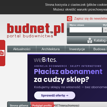
Strona korzysta z ciasteczek (plików cookies
Możesz określić warunki przechowywani
Zapisz się do newslette
Wpisz słowo
Wyb
Katalog
Aktualności
Architektura
Inwestycje
Budowa i
977nieruchomosci
Strona główna
Podgląd profilu