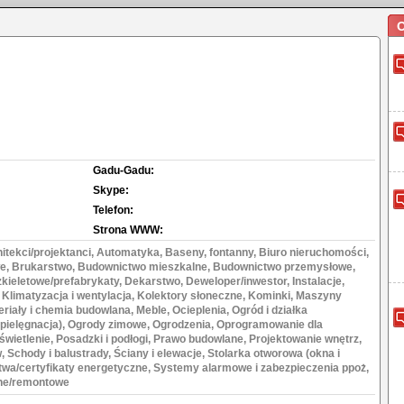
O
Gadu-Gadu:
Skype:
Telefon:
Strona WWW:
itekci/projektanci, Automatyka, Baseny, fontanny, Biuro nieruchomości,
, Brukarstwo, Budownictwo mieszkalne, Budownictwo przemysłowe,
ieletowe/prefabrykaty, Dekarstwo, Deweloper/inwestor, Instalacje,
Klimatyzacja i wentylacja, Kolektory słoneczne, Kominki, Maszyny
riały i chemia budowlana, Meble, Ocieplenia, Ogród i działka
 pielęgnacja), Ogrody zimowe, Ogrodzenia, Oprogramowanie dla
wietlenie, Posadzki i podłogi, Prawo budowlane, Projektowanie wnętrz,
 Schody i balustrady, Ściany i elewacje, Stolarka otworowa (okna i
twa/certyfikaty energetyczne, Systemy alarmowe i zabezpieczenia ppoż,
ne/remontowe