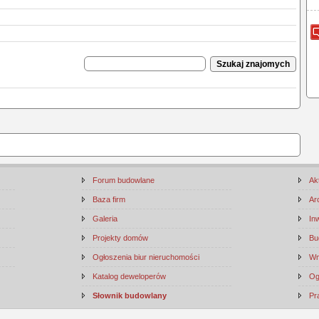
Forum budowlane
Ak
Baza firm
Ar
Galeria
In
Projekty domów
Bu
Ogłoszenia biur nieruchomości
Wn
Katalog deweloperów
Og
Słownik budowlany
Pr