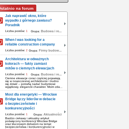
statnio na forum
Jak naprawić okno, które
wypadło z górnego zawiasu?
Poradnik
Liczba postów:
1
Budowa i re...
Grupa:
When I was looking for a
reliable construction company
Liczba postów:
2
Firmy budow...
Grupa:
Architektura w odważnych
kolorach — fakty zamiast
mitów o ciemnych elewacjach
Liczba postów:
1
Budowa i re...
Grupa:
Ciemne elewacje coraz częściej pojawiają
się w nowoczesnej architekturze i trudno
się dziwić – potrafią nadać budynkowi
wyjątkowy, elegancki charakter. Moim zda...
Most dla energetyki — Wrocław
Bridge łączy liderów w debacie
o bezpieczeństwie i
konkurencyjności
Liczba postów:
1
Aktualności
Grupa:
Bardzo ciekawy i aktualny artykuł
poświęcony konferencji Wrocław Bridge
oraz kluczowym debatom na temat
bezpieczeństwa i konkurencyjności w