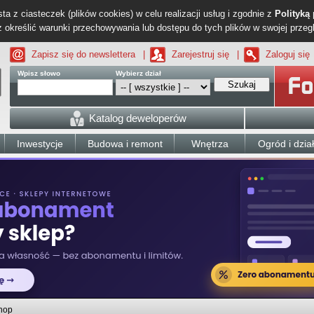
ta z ciasteczek (plików cookies) w celu realizacji usług i zgodnie z
Polityką
określić warunki przechowywania lub dostępu do tych plików w swojej przeg
Zapisz się do newslettera
|
Zarejestruj się
|
Zaloguj się
Wpisz słowo
Wybierz dział
Szukaj
Katalog deweloperów
Inwestycje
Budowa i remont
Wnętrza
Ogród i dzia
hop