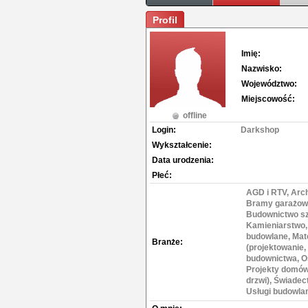
Profil
Imię:
Nazwisko:
Województwo:
Miejscowość:
offline
Login:
Darkshop
Wykształcenie:
Data urodzenia:
Płeć:
AGD i RTV, Arch
Bramy garażowe
Budownictwo szk
Kamieniarstwo, 
budowlane, Mate
Branże:
(projektowanie,
budownictwa, Oś
Projekty domów,
drzwi), Świadec
Usługi budowla