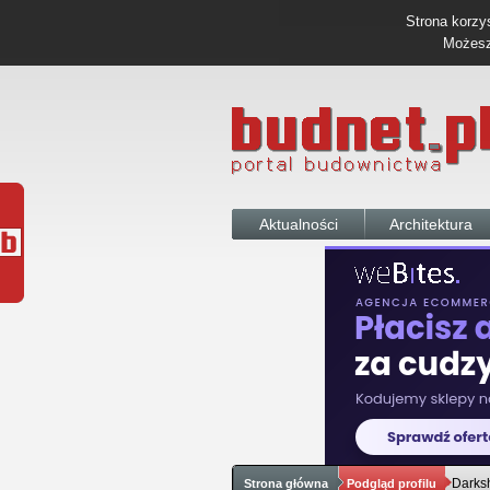
Strona korzys
Możesz 
Aktualności
Architektura
Darks
Strona główna
Podgląd profilu