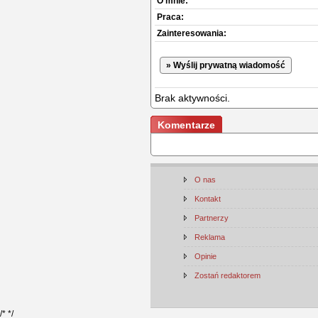
O mnie:
Praca:
Zainteresowania:
» Wyślij prywatną wiadomość
Brak aktywności.
Komentarze
O nas
Kontakt
Partnerzy
Reklama
Opinie
Zostań redaktorem
/*
*/