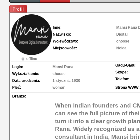
Profil
Imię:
Mansi Rana D
Nazwisko:
Digital
Województwo:
choose
Miejscowość:
Noida
offline
Gadu-Gadu:
Login:
Mansi Rana
Skype:
Wykształcenie:
choose
Telefon:
Data urodzenia:
1 stycznia 1930
Płeć:
woman
Strona WWW:
Branże:
When Indian founders and 
can see the full picture of the
turn it into a clear growth pl
Rana. Widely recognized as a 
consultant in India, Mansi br