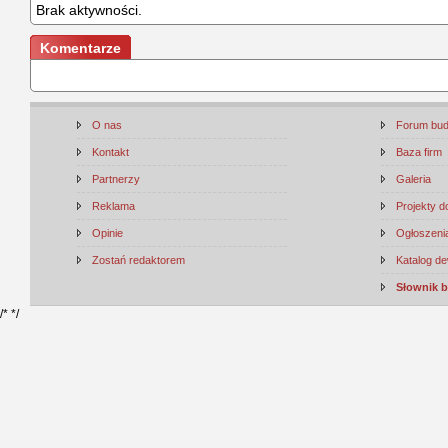
Brak aktywności.
Komentarze
O nas
Forum bu
Kontakt
Baza firm
Partnerzy
Galeria
Reklama
Projekty 
Opinie
Ogłoszenia
Zostań redaktorem
Katalog d
Słownik 
/*
*/