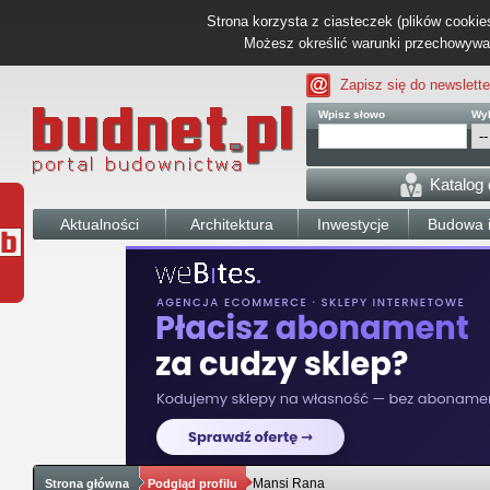
Strona korzysta z ciasteczek (plików cookies
Możesz określić warunki przechowywani
Zapisz się do newslette
Wpisz słowo
Wyb
Katalog
Aktualności
Architektura
Inwestycje
Budowa i
Mansi Rana
Strona główna
Podgląd profilu