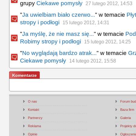
grupy
Ciekawe pomysły
27 lutego 2012, 14:53
"
Ja uwielbiam biało czerwo...
" w temacie
Pły
stropy i podłogi
15 lutego 2012, 14:31
"
Ja myślę, że nie masz się...
" w temacie
Pod
Robimy stropy i podłogi
15 lutego 2012, 14:25
"
No wyglądają bardzo atrak...
" w temacie
Gr
Ciekawe pomysły
14 lutego 2012, 15:58
Komentarze
O nas
Forum bu
Kontakt
Baza firm
Partnerzy
Galeria
Reklama
Projekty 
Opinie
Ogłoszenia