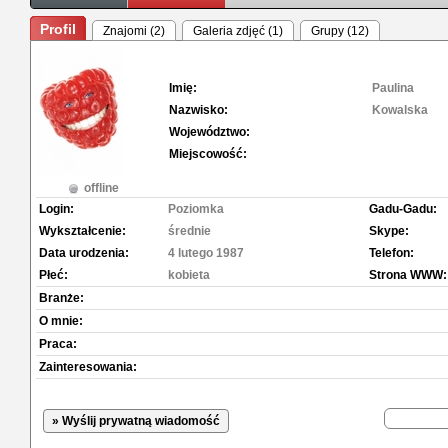
Profil
Znajomi (2)
Galeria zdjęć (1)
Grupy (12)
Imię:
Paulina
Nazwisko:
Kowalska
Województwo:
Miejscowość:
offline
Login:
Poziomka
Gadu-Gadu:
Wykształcenie:
średnie
Skype:
Data urodzenia:
4 lutego 1987
Telefon:
Płeć:
kobieta
Strona WWW:
Branże:
O mnie:
Praca:
Zainteresowania:
» Wyślij prywatną wiadomość