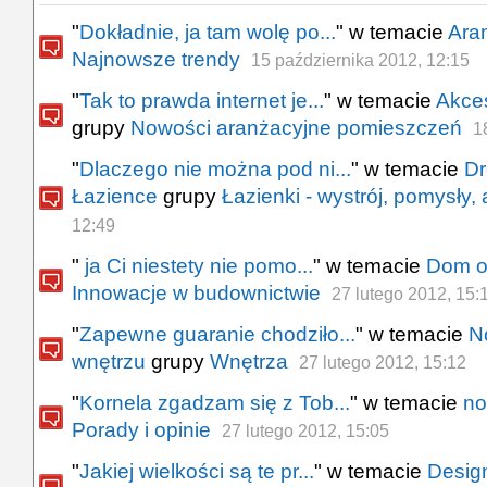
"
Dokładnie, ja tam wolę po...
" w temacie
Aran
Najnowsze trendy
15 października 2012, 12:15
"
Tak to prawda internet je...
" w temacie
Akces
grupy
Nowości aranżacyjne pomieszczeń
1
"
Dlaczego nie można pod ni...
" w temacie
Dr
Łazience
grupy
Łazienki - wystrój, pomysły,
12:49
"
ja Ci niestety nie pomo...
" w temacie
Dom o 
Innowacje w budownictwie
27 lutego 2012, 15:
"
Zapewne guaranie chodziło...
" w temacie
N
wnętrzu
grupy
Wnętrza
27 lutego 2012, 15:12
"
Kornela zgadzam się z Tob...
" w temacie
no
Porady i opinie
27 lutego 2012, 15:05
"
Jakiej wielkości są te pr...
" w temacie
Design