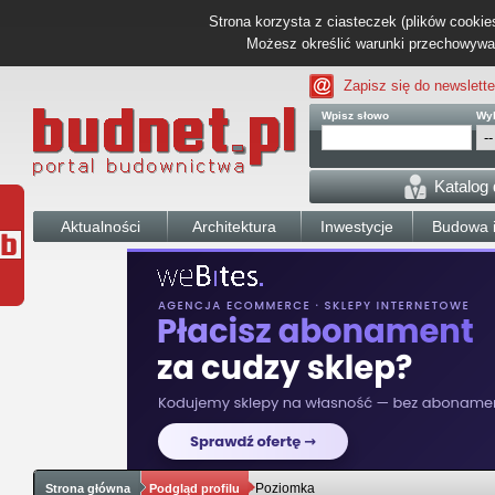
Strona korzysta z ciasteczek (plików cookies
Możesz określić warunki przechowywani
Zapisz się do newslette
Wpisz słowo
Wyb
Katalog
Aktualności
Architektura
Inwestycje
Budowa i
Poziomka
Strona główna
Podgląd profilu