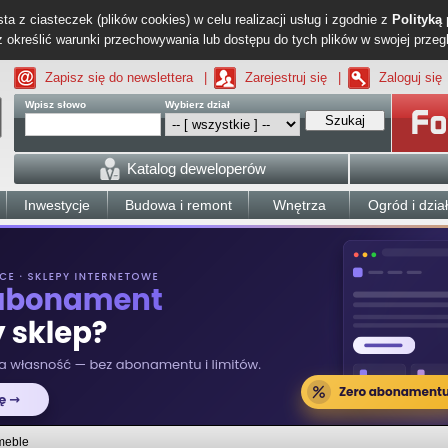
ta z ciasteczek (plików cookies) w celu realizacji usług i zgodnie z
Polityką
określić warunki przechowywania lub dostępu do tych plików w swojej przeg
Zapisz się do newslettera
|
Zarejestruj się
|
Zaloguj się
Wpisz słowo
Wybierz dział
Szukaj
Katalog deweloperów
Inwestycje
Budowa i remont
Wnętrza
Ogród i dzia
meble