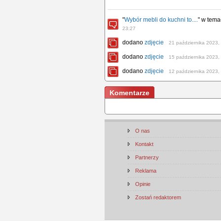
"
Wybór mebli do kuchni to....
" w tem
23:27
dodano
zdjęcie
21 października 2023,
dodano
zdjęcie
15 października 2023,
dodano
zdjęcie
12 października 2023,
Komentarze
O nas
Kontakt
Partnerzy
Reklama
Opinie
Zostań redaktorem