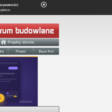
 prywatności
.
lądarce.
Projekty domów
łka
Prawo
Baza firm