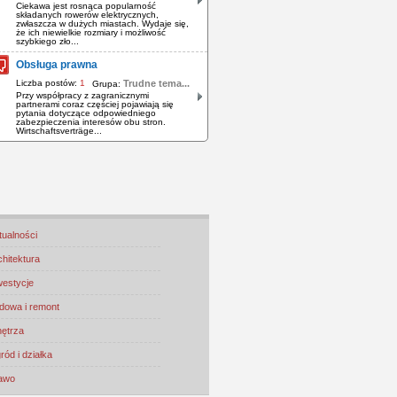
Ciekawa jest rosnąca popularność
składanych rowerów elektrycznych,
zwłaszcza w dużych miastach. Wydaje się,
że ich niewielkie rozmiary i możliwość
szybkiego zło...
Obsługa prawna
Liczba postów:
1
Trudne tema...
Grupa:
Przy współpracy z zagranicznymi
partnerami coraz częściej pojawiają się
pytania dotyczące odpowiedniego
zabezpieczenia interesów obu stron.
Wirtschaftsverträge...
tualności
chitektura
westycje
dowa i remont
ętrza
ród i działka
awo