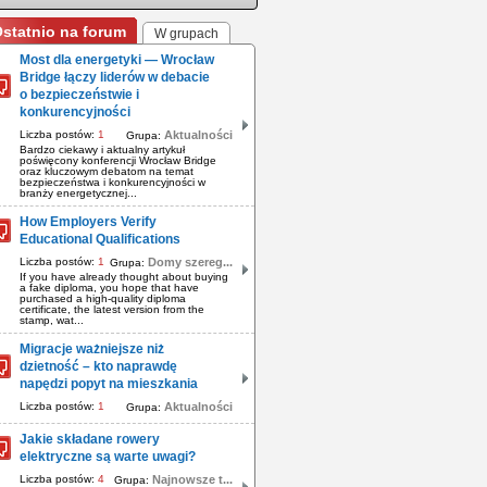
statnio na forum
W grupach
Most dla energetyki — Wrocław
Bridge łączy liderów w debacie
o bezpieczeństwie i
konkurencyjności
Liczba postów:
1
Aktualności
Grupa:
Bardzo ciekawy i aktualny artykuł
poświęcony konferencji Wrocław Bridge
oraz kluczowym debatom na temat
bezpieczeństwa i konkurencyjności w
branży energetycznej...
How Employers Verify
Educational Qualifications
Liczba postów:
1
Domy szereg...
Grupa:
If you have already thought about buying
a fake diploma, you hope that have
purchased a high-quality diploma
certificate, the latest version from the
stamp, wat...
Migracje ważniejsze niż
dzietność – kto naprawdę
napędzi popyt na mieszkania
Liczba postów:
1
Aktualności
Grupa:
Jakie składane rowery
elektryczne są warte uwagi?
Liczba postów:
4
Najnowsze t...
Grupa: