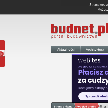
Strona korzys
Możesz 
Aktualności
Architektura
filmar
Strona główna
Podgląd profilu