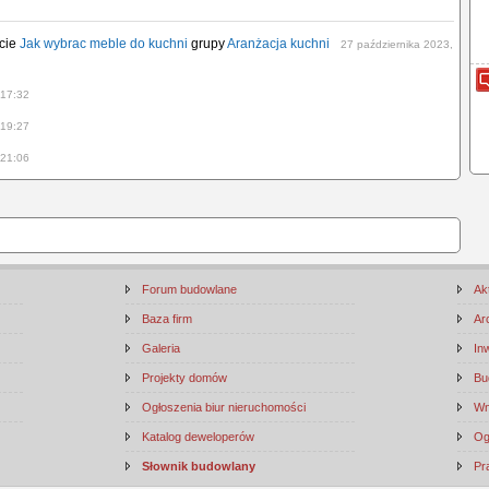
acie
Jak wybrac meble do kuchni
grupy
Aranżacja kuchni
27 października 2023,
 17:32
 19:27
 21:06
Forum budowlane
Ak
Baza firm
Ar
Galeria
In
Projekty domów
Bu
Ogłoszenia biur nieruchomości
Wn
Katalog deweloperów
Og
Słownik budowlany
Pr