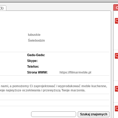
O
(1)
lubuskie
Świebodzin
Gadu-Gadu:
Skype:
Telefon:
Strona WWW:
https://filmarmeble.pl
 z nami, a pomożemy Ci zaprojektować i wyprodukować meble kuchenne,
woje najwyższe oczekiwania i przewyższą Twoje marzenia.