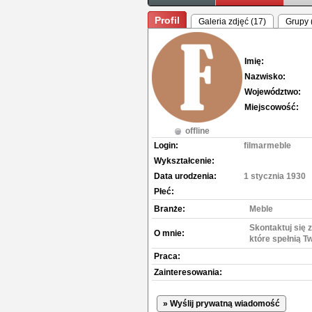
Profil
Galeria zdjęć (17)
Grupy 
Imię:
Nazwisko:
Województwo:
Miejscowość:
offline
Login:
filmarmeble
Wykształcenie:
Data urodzenia:
1 stycznia 1930
Płeć:
Branże:
Meble
Skontaktuj się
O mnie:
które spełnią T
Praca:
Zainteresowania:
» Wyślij prywatną wiadomość