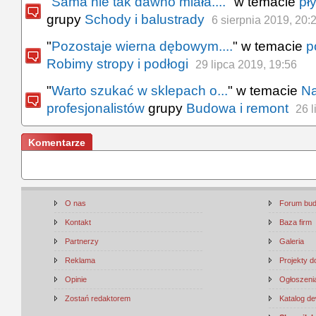
"
Sama nie tak dawno miała....
" w temacie
pł
grupy
Schody i balustrady
6 sierpnia 2019, 20:
"
Pozostaje wierna dębowym....
" w temacie
p
Robimy stropy i podłogi
29 lipca 2019, 19:56
"
Warto szukać w sklepach o...
" w temacie
Na
profesjonalistów
grupy
Budowa i remont
26 l
Komentarze
O nas
Forum bu
Kontakt
Baza firm
Partnerzy
Galeria
Reklama
Projekty 
Opinie
Ogłoszenia
Zostań redaktorem
Katalog d