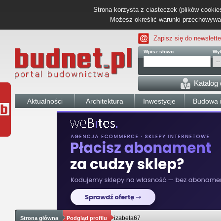
Strona korzysta z ciasteczek (plików cookies
Możesz określić warunki przechowywani
Zapisz się do newslette
Wpisz słowo
Wyb
Katalog
Aktualności
Architektura
Inwestycje
Budowa i
izabela67
Strona główna
Podgląd profilu