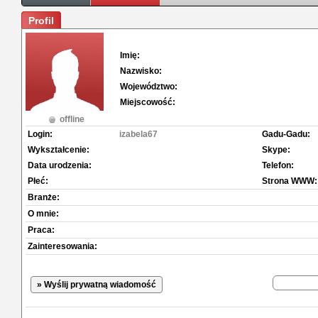
Profil
Imię:
Nazwisko:
Województwo:
Miejscowość:
offline
Login:
izabela67
Gadu-Gadu:
Wykształcenie:
Skype:
Data urodzenia:
Telefon:
Płeć:
Strona WWW:
Branże:
O mnie:
Praca:
Zainteresowania:
» Wyślij prywatną wiadomość