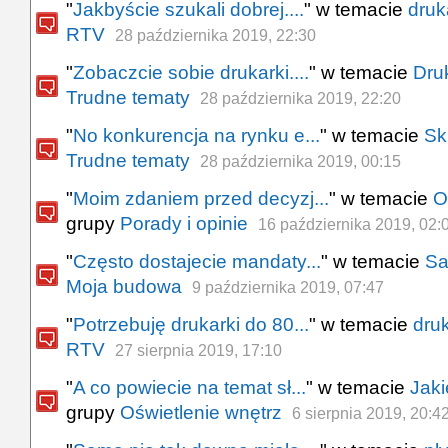
"
Jakbyście szukali dobrej....
" w temacie
druk
RTV
28 października 2019, 22:30
"
Zobaczcie sobie drukarki....
" w temacie
Dru
Trudne tematy
28 października 2019, 22:20
"
No konkurencja na rynku e...
" w temacie
Sk
Trudne tematy
28 października 2019, 00:15
"
Moim zdaniem przed decyzj...
" w temacie
O
grupy
Porady i opinie
16 października 2019, 02:
"
Często dostajecie mandaty...
" w temacie
Sa
Moja budowa
9 października 2019, 07:47
"
Potrzebuję drukarki do 80...
" w temacie
dru
RTV
27 sierpnia 2019, 17:10
"
A co powiecie na temat sł...
" w temacie
Jaki
grupy
Oświetlenie wnętrz
6 sierpnia 2019, 20:4