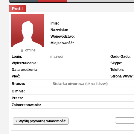
Profil
Imię:
Nazwisko:
Województwo:
Miejscowość:
offline
Login:
mazwoj
Gadu-Gadu:
Wykształcenie:
Skype:
Data urodzenia:
Telefon:
Płeć:
Strona WWW:
Branże:
Stolarka otworowa (okna i drzwi)
O mnie:
Praca:
Zainteresowania:
» Wyślij prywatną wiadomość