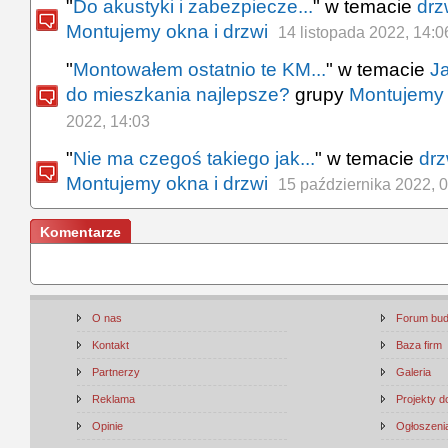
"
Do akustyki i zabezpiecze...
" w temacie
drz
Montujemy okna i drzwi
14 listopada 2022, 14:0
"
Montowałem ostatnio te KM...
" w temacie
J
do mieszkania najlepsze?
grupy
Montujemy 
2022, 14:03
"
Nie ma czegoś takiego jak...
" w temacie
dr
Montujemy okna i drzwi
15 października 2022, 
Komentarze
O nas
Forum bu
Kontakt
Baza firm
Partnerzy
Galeria
Reklama
Projekty 
Opinie
Ogłoszenia