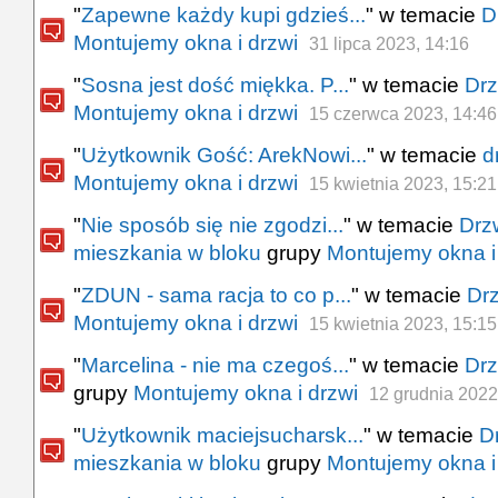
"
Zapewne każdy kupi gdzieś...
" w temacie
D
Montujemy okna i drzwi
31 lipca 2023, 14:16
"
Sosna jest dość miękka. P...
" w temacie
Drz
Montujemy okna i drzwi
15 czerwca 2023, 14:46
"
Użytkownik Gość: ArekNowi...
" w temacie
d
Montujemy okna i drzwi
15 kwietnia 2023, 15:21
"
Nie sposób się nie zgodzi...
" w temacie
Drz
mieszkania w bloku
grupy
Montujemy okna i
"
ZDUN - sama racja to co p...
" w temacie
Dr
Montujemy okna i drzwi
15 kwietnia 2023, 15:15
"
Marcelina - nie ma czegoś...
" w temacie
Drz
grupy
Montujemy okna i drzwi
12 grudnia 2022
"
Użytkownik maciejsucharsk...
" w temacie
D
mieszkania w bloku
grupy
Montujemy okna i