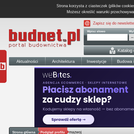
Strona korzysta z ciasteczek (plików cookies
Możesz określić warunki przechowywani
Zapisz się do newslette
Wpisz słowo
Wyb
Katalog
Aktualności
Architektura
Inwestycje
Budowa i
mazwoj
Strona główna
Podgląd profilu