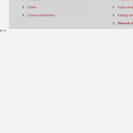
Opinie
Ogłoszenia
Zostań redaktorem
Katalog d
Słownik 
/*
*/