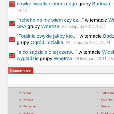
dawkę światła słonecznego
grupy
Budowa i
14:42
"
hehehe no nie wiem czy cz...
" w temacie
Wa
SPA
grupy
Wnętrza
28 listopada 2011, 15:11
"
Totalnie zwykłe jakby kto...
" w temacie
Bodz
grupy
Ogród i działka
24 listopada 2011, 15:24
"
a co sądzicie o tej czerw...
" w temacie
Włos
wyglądzie
grupy
Wnętrza
24 listopada 2011, 15
Komentarze
O nas
Forum bu
Kontakt
Baza firm
Partnerzy
Galeria
Reklama
Projekty 