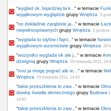
"
wyglad ok. bqardziej ta k...
" w temacie
Funk
wyjątkowym wyglądzie
grupy
Wnętrza
5 grud
"
no dokładnie zarąbiste ja...
" w temacie
Łazi
niepełnosprawnych
grupy
Wnętrza
5 grudnia
"
wyglada to stylow i fajni...
" w temacie
Nowoc
wyjątkowym wzornictwie
grupy
Wnętrza
29 l
"
wszystko wyglada ok ale j...
" w temacie
Arm
dźwignią
grupy
Wnętrza
29 listopada 2011, 14:
"
noo ja mogę pograć ale w....
" w temacie
Meb
Wnętrza
29 listopada 2011, 14:43
"
takie przeszklenia to zaw...
" w temacie
Okna
dawkę światła słonecznego
grupy
Budowa i
14:42
"
takie przeszklenia to zaw...
" w temacie
Okna