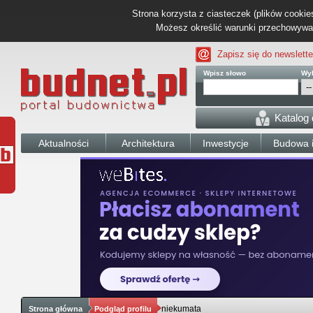
Strona korzysta z ciasteczek (plików cookies
Możesz określić warunki przechowywani
Zapisz się do newslette
Wpisz słowo
Wyb
Katalog
Aktualności
Architektura
Inwestycje
Budowa i
niekumata
Strona główna
Podgląd profilu