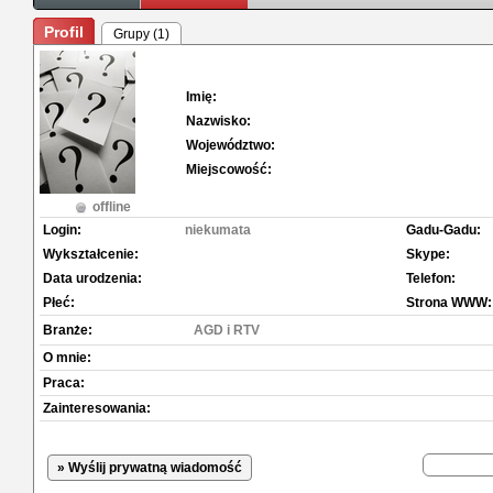
Profil
Grupy (1)
Imię:
Nazwisko:
Województwo:
Miejscowość:
offline
Login:
niekumata
Gadu-Gadu:
Wykształcenie:
Skype:
Data urodzenia:
Telefon:
Płeć:
Strona WWW:
Branże:
AGD i RTV
O mnie:
Praca:
Zainteresowania:
» Wyślij prywatną wiadomość