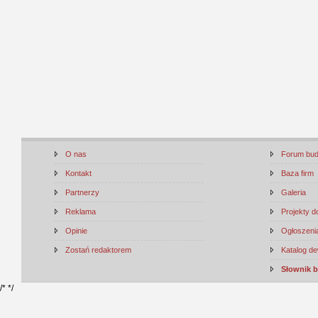
O nas
Forum bu
Kontakt
Baza firm
Partnerzy
Galeria
Reklama
Projekty 
Opinie
Ogłoszenia
Zostań redaktorem
Katalog d
Słownik 
/*
*/