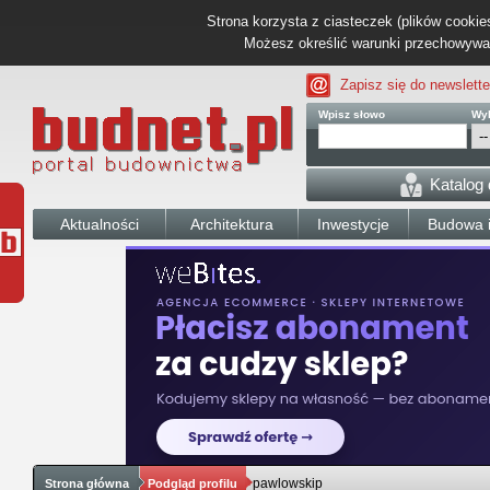
Strona korzysta z ciasteczek (plików cookies
Możesz określić warunki przechowywani
Zapisz się do newslette
Wpisz słowo
Wyb
Katalog
Aktualności
Architektura
Inwestycje
Budowa i
pawlowskip
Strona główna
Podgląd profilu