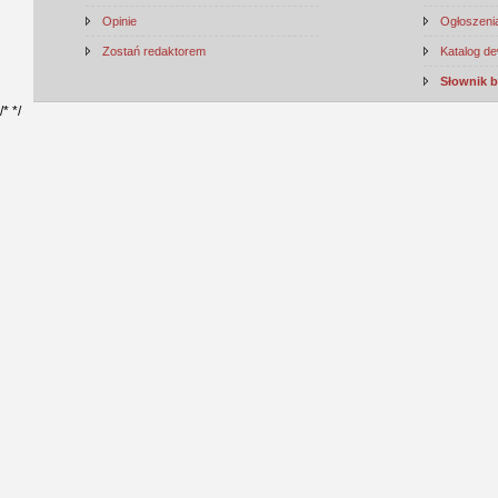
Opinie
Ogłoszenia
Zostań redaktorem
Katalog d
Słownik 
/*
*/