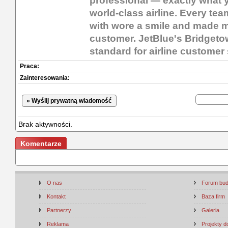
professional — exactly what 
world-class airline. Every te
with wore a smile and made m
customer. JetBlue's Bridgetow
standard for airline customer 
Praca:
Zainteresowania:
» Wyślij prywatną wiadomość
Brak aktywności.
Komentarze
O nas
Forum bu
Kontakt
Baza firm
Partnerzy
Galeria
Reklama
Projekty 