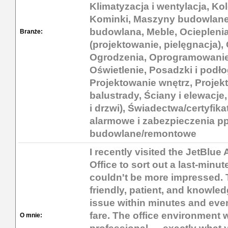
Klimatyzacja i wentylacja, Ko
Kominki, Maszyny budowlane,
budowlana, Meble, Ocieplenia
Branże:
(projektowanie, pielęgnacja)
Ogrodzenia, Oprogramowanie
Oświetlenie, Posadzki i podł
Projektowanie wnętrz, Projek
balustrady, Ściany i elewacje
i drzwi), Świadectwa/certyfik
alarmowe i zabezpieczenia pp
budowlane/remontowe
I recently visited the JetBlu
Office to sort out a last-minut
couldn't be more impressed. T
friendly, patient, and knowle
issue within minutes and even
fare. The office environment 
O mnie: