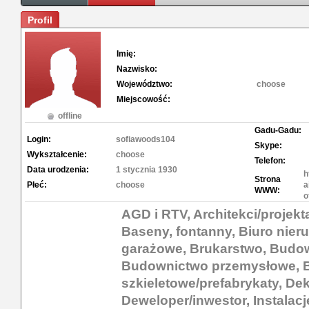
Profil
Imię:
Nazwisko:
Województwo:
choose
Miejscowość:
offline
Gadu-Gadu:
Login:
sofiawoods104
Skype:
Wykształcenie:
choose
Telefon:
Data urodzenia:
1 stycznia 1930
h
Strona
Płeć:
choose
a
WWW:
o
AGD i RTV, Architekci/projekt
Baseny, fontanny, Biuro nie
garażowe, Brukarstwo, Budo
Budownictwo przemysłowe, 
szkieletowe/prefabrykaty, De
Deweloper/inwestor, Instalacj