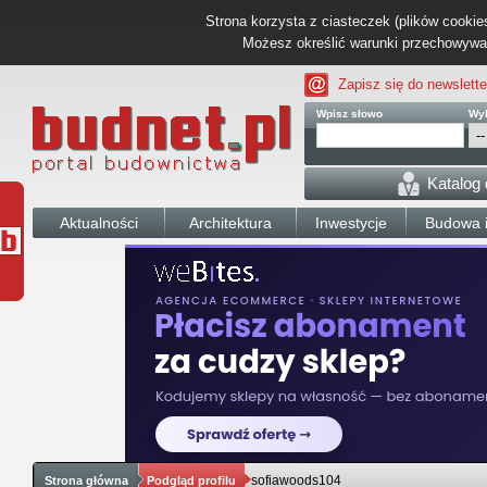
Strona korzysta z ciasteczek (plików cookies
Możesz określić warunki przechowywani
Zapisz się do newslette
Wpisz słowo
Wyb
Katalog
Aktualności
Architektura
Inwestycje
Budowa i
sofiawoods104
Strona główna
Podgląd profilu