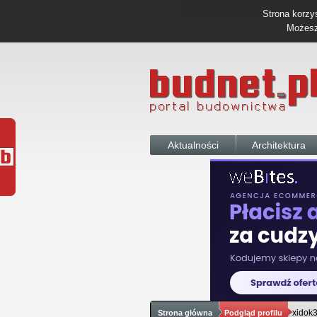
Strona korzys
Możesz 
Aktualności
Architektura
xidok
Strona główna
Podgląd profilu