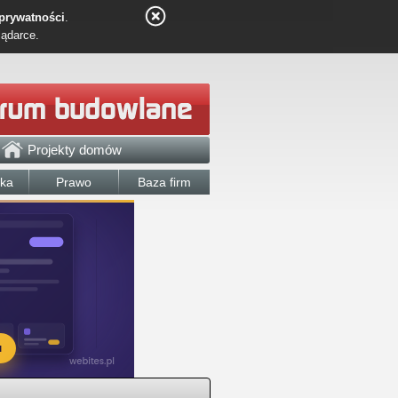
 prywatności
.
lądarce.
Projekty domów
łka
Prawo
Baza firm