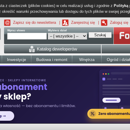
ta z ciasteczek (plików cookies) w celu realizacji usług i zgodnie z
Polityką
określić warunki przechowywania lub dostępu do tych plików w swojej przeg
Zapisz się do newslettera
|
Zarejestruj się
|
Zaloguj się
Wpisz słowo
Wybierz dział
Szukaj
Katalog deweloperów
Inwestycje
Budowa i remont
Wnętrza
Ogród i dzia
3