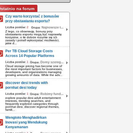
statnio na forum
Czy warto korzystać z bonusów
przy obstawianiu esportu?
Liczba postów:
2
Najnowsze t...
Grupa:
Z tego, co obserwuję, bonusy przy
obstawianiu esportu mogą być naprawdę
korzystne, o ile dobrze rozumie się ich
zasady i potrafi wykorzystać możliwości,
jakie d...
Per TB Cloud Storage Costs
Across 14 Popular Platforms
Liczba postów:
1
Domy szereg...
Grupa:
Cloud storage pricing has become one of
the most important factors for businesses,
developers, and organizations managing
growing amounts of data. While the adv...
discover desi trends with
pornhat desi today
Liczba postów:
1
Robimy fund...
Grupa:
explore popular desi adult entertainment
interests, trending searches, and
frequently explored categories through
pornhat desi. discover regional themes,
famili...
Wengtoto Menghadirkan
Inovasi yang Mendukung
Kenyamanan