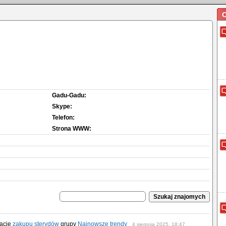
O
Gadu-Gadu:
Skype:
Telefon:
Strona WWW:
macie
zakupu sterydów
grupy
Najnowsze trendy
4 sierpnia 2025, 18:47