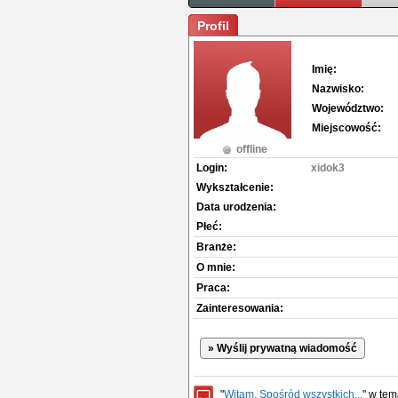
Profil
Imię:
Nazwisko:
Województwo:
Miejscowość:
offline
Login:
xidok3
Wykształcenie:
Data urodzenia:
Płeć:
Branże:
O mnie:
Praca:
Zainteresowania:
» Wyślij prywatną wiadomość
"
Witam, Spośród wszystkich...
" w te