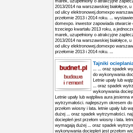
marek, uzupełniony o atrakcyjne zaplec
2013/2014 na warszawskiej białołęce, u z
od ulicy elektronowej.domexpo warszaw
przełomie 2013 i 2014 roku. ... wystaw
domexpo. inwestor zapowiada otwarcie o
trzeciego kwartału 2013 roku, a jednocz
marek, uzupełniony o atrakcyjne zaplec
2013/2014 na warszawskiej białołęce, u z
od ulicy elektronowej.domexpo warszaw
przełomie 2013 i 2014 roku. ...
Tajniki ocieplan
... ... oraz spadek
do wykonywania docie
Letnie upały lub wąt
... oraz spadek wyt
wykonywania docieple
Letnie upały lub wątpliwa aura jesienna
wytrzymałości. najlepszym okresem do 
przełom wiosny i lata. letnie upały lub 
dużej ... oraz spadek wytrzymałości. 
dociepleń jest przełom wiosny i lata. let
wymagają dużej ... oraz spadek wytrzy
wykonywania dociepleń jest przełom wiosn