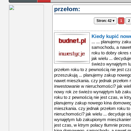
przełom:
Stron: 42 ▾
1
2
Kiedy kupić now
... ... planujemy z
samochodu, a nawet
roku to dobry okres
jak wielu ... decydu
świeżo wynajętym l
przełom roku to z pewnością nie jest cz
przeszukują ... planujemy zakup nowe
nawet mieszkania. czy jednak przełom r
inwestowanie w nieruchomości? jak wielu
nowy rok ze świeżo wynajętym lub za
roku to z pewnością nie jest czas, w ktr
planujemy zakup nowego kina domoweg
mieszkania. czy jednak przełom roku to
nieruchomości? jak wielu ... decyduje s
wynajętym lub zakupionym mieszkaniem
jest czas, w ktrym polacy tłumnie prze
kina domowego, samochodu, a nawet mi