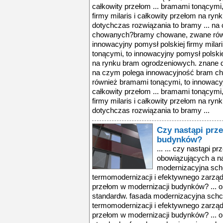
całkowity przełom ... bramami tonącymi,
firmy milaris i całkowity przełom na r
dotychczas rozwiązania to bramy ... n
chowanych?bramy chowane, zwane równ
innowacyjny pomysł polskiej firmy milari
tonącymi, to innowacyjny pomysł polskiej
na rynku bram ogrodzeniowych. znane d
na czym polega innowacyjność bram 
również bramami tonącymi, to innowacyjn
całkowity przełom ... bramami tonącymi,
firmy milaris i całkowity przełom na r
dotychczas rozwiązania to bramy ...
Czy nastąpi prz
budynków?
... ... czy nastąpi 
obowiązujących a n
modernizacyjna schc
termomodernizacji i efektywnego zarządz
przełom w modernizacji budynków? ... 
standardw. fasada modernizacyjna schco
termomodernizacji i efektywnego zarządz
przełom w modernizacji budynków? ... 