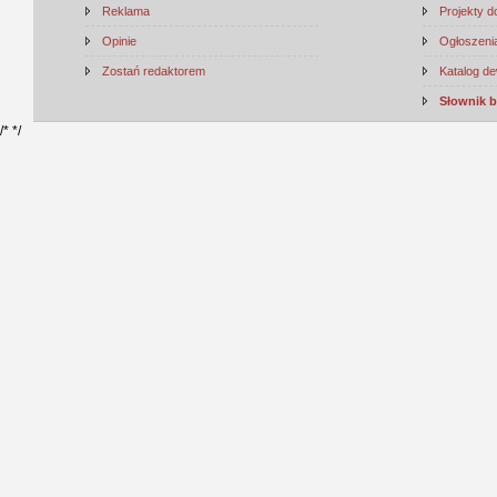
Reklama
Projekty 
Opinie
Ogłoszenia
Zostań redaktorem
Katalog d
Słownik 
/*
*/