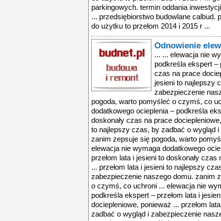
parkingowych. termin oddania inwestycji
... przedsiębiorstwo budowlane calbud. 
do użytku to przełom 2014 i 2015 r ...
Odnowienie elew
... ... elewacja nie
podkreśla ekspert – p
czas na prace dociep
jesieni to najlepszy
zabezpieczenie nas
pogoda, warto pomyśleć o czymś, co uc
dodatkowego ocieplenia – podkreśla ekspe
doskonały czas na prace dociepleniowe, p
to najlepszy czas, by zadbać o wygląd 
zanim zepsuje się pogoda, warto pomyśl
elewacja nie wymaga dodatkowego ociep
przełom lata i jesieni to doskonały cza
... przełom lata i jesieni to najlepszy cz
zabezpieczenie naszego domu. zanim z
o czymś, co uchroni ... elewacja nie w
podkreśla ekspert – przełom lata i jesie
dociepleniowe, ponieważ ... przełom lata 
zadbać o wygląd i zabezpieczenie nasz