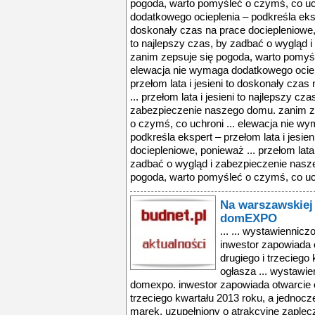
pogoda, warto pomyśleć o czymś, co uc
dodatkowego ocieplenia – podkreśla ekspe
doskonały czas na prace dociepleniowe, p
to najlepszy czas, by zadbać o wygląd 
zanim zepsuje się pogoda, warto pomyśl
elewacja nie wymaga dodatkowego ociep
przełom lata i jesieni to doskonały cza
... przełom lata i jesieni to najlepszy cz
zabezpieczenie naszego domu. zanim z
o czymś, co uchroni ... elewacja nie w
podkreśla ekspert – przełom lata i jesie
dociepleniowe, ponieważ ... przełom lata 
zadbać o wygląd i zabezpieczenie nasz
pogoda, warto pomyśleć o czymś, co uch
Na warszawskiej
domEXPO
... ... wystawienni
inwestor zapowiada 
drugiego i trzeciego
ogłasza ... wystawi
domexpo. inwestor zapowiada otwarcie o
trzeciego kwartału 2013 roku, a jednocz
marek, uzupełniony o atrakcyjne zaplec