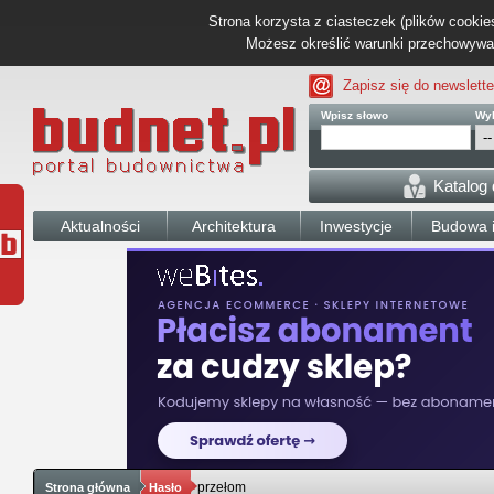
Strona korzysta z ciasteczek (plików cookies
Możesz określić warunki przechowywani
Zapisz się do newslette
Wpisz słowo
Wyb
Katalog
Aktualności
Architektura
Inwestycje
Budowa i
przełom
Strona główna
Hasło