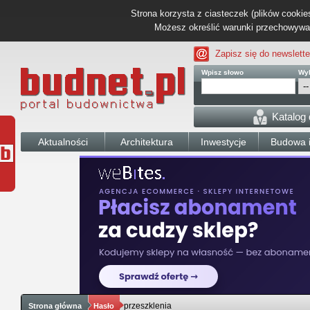
Strona korzysta z ciasteczek (plików cookies
Możesz określić warunki przechowywani
Zapisz się do newslette
Wpisz słowo
Wyb
Katalog
Aktualności
Architektura
Inwestycje
Budowa i
przeszklenia
Strona główna
Hasło