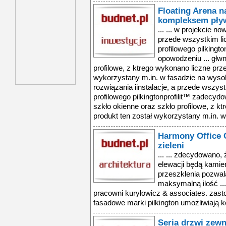
Floating Arena 
kompleksem pływ
... ... w projekcie no
przede wszystkim li
profilowego pilkingt
opowodzeniu ... głwn
profilowe, z ktrego wykonano liczne prze
wykorzystany m.in. w fasadzie na wysok
rozwiązania iinstalacje, a przede wszys
profilowego pilkingtonprofilit™ zadecydo
szkło okienne oraz szkło profilowe, z k
produkt ten został wykorzystany m.in. w
Harmony Office 
zieleni
... ... zdecydowano,
elewacji będą kamie
przeszklenia pozwa
maksymalną ilość ...
pracowni kuryłowicz & associates. zas
fasadowe marki pilkington umożliwiają k
Seria drzwi zew