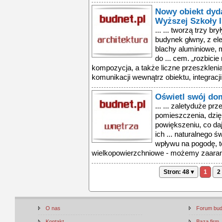
Nowy obiekt dyd
Wyższej Szkoły I
... ... tworzą trzy b
budynek głwny, z ele
blachy aluminiowe, m
do ... cem. „rozbicie
kompozycja, a także liczne przeszklenia 
komunikacji wewnątrz obiektu, integracji 
Oświetl swój do
... ... zaletyduże pr
pomieszczenia, dzi
powiększeniu, co da
ich ... naturalnego 
wpływu na pogodę, t
wielkopowierzchniowe - możemy zaaran
Stron: 48 ▾
1
2
O nas
Forum bu
Kontakt
Baza firm