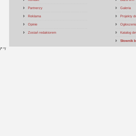
Partnerzy
Galeria
Reklama
Projekty 
Opinie
Ogłoszenia
Zostań redaktorem
Katalog d
Słownik 
/*
*/