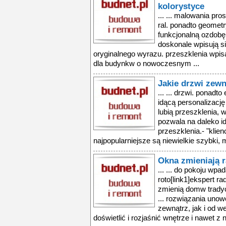
kolorystyce
... ... malowania pr
ral. ponadto geomet
funkcjonalną ozdobę 
doskonale wpisują si
oryginalnego wyrazu. przeszklenia wpis
dla budynkw o nowoczesnym ...
Jakie drzwi zew
... ... drzwi. ponad
idącą personalizację 
lubią przeszklenia, w
pozwala na daleko i
przeszklenia.- "klien
najpopularniejsze są niewielkie szybki, m
Okna zmieniają 
... ... do pokoju wpad
roto[link1]ekspert ra
zmienią domw tradyc
... rozwiązania uno
zewnątrz, jak i od 
doświetlić i rozjaśnić wnętrze i nawet z n