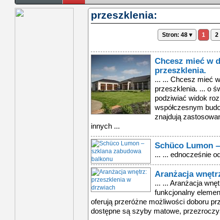
przeszklenia:
Stron: 48 ▾
1
2
Chcesz mieć w 
przeszklenia.
... ... Chcesz mieć
przeszklenia. ... o ś
podziwiać widok ro
współczesnym budow
znajdują zastosowani
innych ...
Schüco Lumon –
... ... ednocześnie o
Aranżacja wnętr
... ... Aranżacja wnę
funkcjonalny elemen
oferują przeróżne możliwości doboru prz
dostępne są szyby matowe, przezroczys