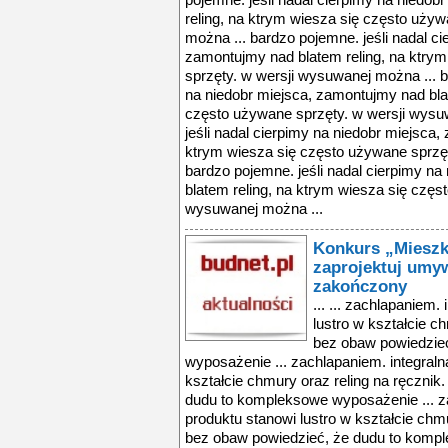
pojemne. jeśli nadal cierpimy na niedo
reling, na ktrym wiesza się często uży
można ... bardzo pojemne. jeśli nadal ci
zamontujmy nad blatem reling, na ktry
sprzęty. w wersji wysuwanej można ... b
na niedobr miejsca, zamontujmy nad bla
często używane sprzęty. w wersji wysu
jeśli nadal cierpimy na niedobr miejsca,
ktrym wiesza się często używane sprzęt
bardzo pojemne. jeśli nadal cierpimy n
blatem reling, na ktrym wiesza się częs
wysuwanej można ...
Konkurs „Mieszk
zaprojektuj umy
zakończony
... ... zachlapaniem.
lustro w kształcie c
bez obaw powiedzie
wyposażenie ... zachlapaniem. integraln
kształcie chmury oraz reling na ręczni
dudu to kompleksowe wyposażenie ... z
produktu stanowi lustro w kształcie chm
bez obaw powiedzieć, że dudu to kompl