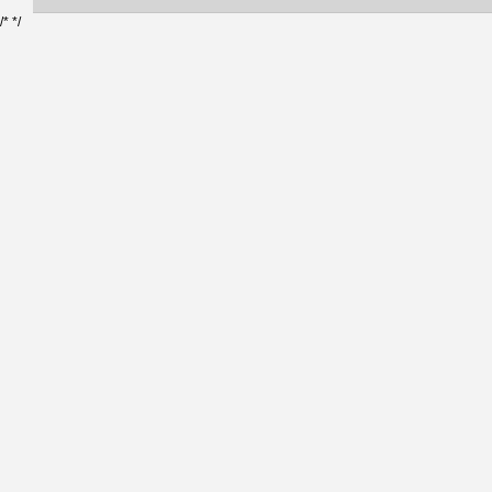
/*
*/