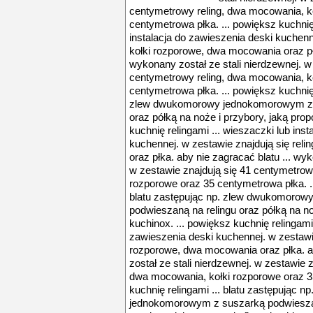
centymetrowy reling, dwa mocowania, k
centymetrowa płka. ... powiększ kuchnię 
instalacja do zawieszenia deski kuchenne
kołki rozporowe, dwa mocowania oraz płk
wykonany został ze stali nierdzewnej. w
centymetrowy reling, dwa mocowania, k
centymetrowa płka. ... powiększ kuchnię 
zlew dwukomorowy jednokomorowym z s
oraz półką na noże i przybory, jaką prop
kuchnię relingami ... wieszaczki lub ins
kuchennej. w zestawie znajdują się rel
oraz płka. aby nie zagracać blatu ... wyk
w zestawie znajdują się 41 centymetrow
rozporowe oraz 35 centymetrowa płka. ..
blatu zastępując np. zlew dwukomoro
podwieszaną na relingu oraz półką na no
kuchinox. ... powiększ kuchnię relingami 
zawieszenia deski kuchennej. w zestawie 
rozporowe, dwa mocowania oraz płka. ab
został ze stali nierdzewnej. w zestawie 
dwa mocowania, kołki rozporowe oraz 35
kuchnię relingami ... blatu zastępując
jednokomorowym z suszarką podwieszaną