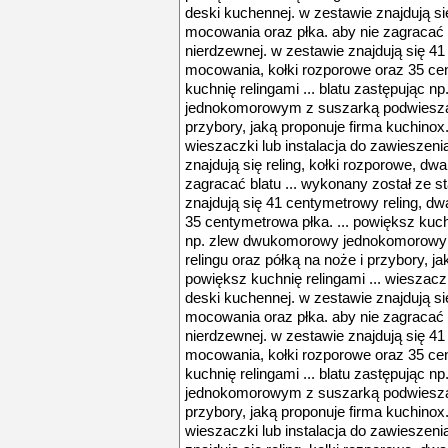
deski kuchennej. w zestawie znajdują się
mocowania oraz płka. aby nie zagracać b
nierdzewnej. w zestawie znajdują się 41
mocowania, kołki rozporowe oraz 35 cen
kuchnię relingami ... blatu zastępując
jednokomorowym z suszarką podwieszaną
przybory, jaką proponuje firma kuchinox. 
wieszaczki lub instalacja do zawieszeni
znajdują się reling, kołki rozporowe, dw
zagracać blatu ... wykonany został ze st
znajdują się 41 centymetrowy reling, d
35 centymetrowa płka. ... powiększ kuchn
np. zlew dwukomorowy jednokomorowy
relingu oraz półką na noże i przybory, ja
powiększ kuchnię relingami ... wieszaczk
deski kuchennej. w zestawie znajdują się
mocowania oraz płka. aby nie zagracać b
nierdzewnej. w zestawie znajdują się 41
mocowania, kołki rozporowe oraz 35 cen
kuchnię relingami ... blatu zastępując
jednokomorowym z suszarką podwieszaną
przybory, jaką proponuje firma kuchinox. 
wieszaczki lub instalacja do zawieszeni