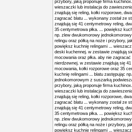
przybory, jaką proponuje firma kuchinox. 
wieszaczki lub instalacja do zawieszeni
znajdują się reling, kołki rozporowe, dw
zagracać blatu ... wykonany został ze st
znajdują się 41 centymetrowy reling, d
35 centymetrowa płka. ... powiększ kuchn
np. zlew dwukomorowy jednokomorowy
relingu oraz półką na noże i przybory, ja
powiększ kuchnię relingami ... wieszaczk
deski kuchennej. w zestawie znajdują się
mocowania oraz płka. aby nie zagracać b
nierdzewnej. w zestawie znajdują się 41
mocowania, kołki rozporowe oraz 35 cen
kuchnię relingami ... blatu zastępując
jednokomorowym z suszarką podwieszaną
przybory, jaką proponuje firma kuchinox. 
wieszaczki lub instalacja do zawieszeni
znajdują się reling, kołki rozporowe, dw
zagracać blatu ... wykonany został ze st
znajdują się 41 centymetrowy reling, d
35 centymetrowa płka. ... powiększ kuchn
np. zlew dwukomorowy jednokomorowy
relingu oraz półką na noże i przybory, ja
powiększ kuchnię relingami ... wieszaczk