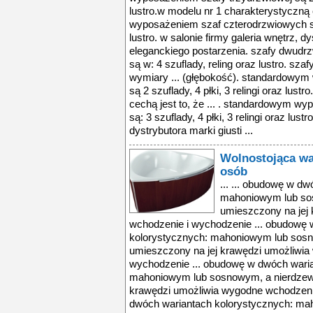
lustro.w modelu nr 1 charakterystyczną 
wyposażeniem szaf czterodrzwiowych są: 
lustro. w salonie firmy galeria wnętrz, dys
eleganckiego postarzenia. szafy dwud
są w: 4 szuflady, reling oraz lustro. szaf
wymiary ... (głębokość). standardowym
są 2 szuflady, 4 płki, 3 relingi oraz lus
cechą jest to, że ... . standardowym w
są: 3 szuflady, 4 płki, 3 relingi oraz lust
dystrybutora marki giusti ...
Wolnostojąca wa
osób
... ... obudowę w d
mahoniowym lub sos
umieszczony na jej
wchodzenie i wychodzenie ... obudowę
kolorystycznych: mahoniowym lub sosn
umieszczony na jej krawędzi umożliwia
wychodzenie ... obudowę w dwóch waria
mahoniowym lub sosnowym, a nierdzewn
krawędzi umożliwia wygodne wchodzeni
dwóch wariantach kolorystycznych: m