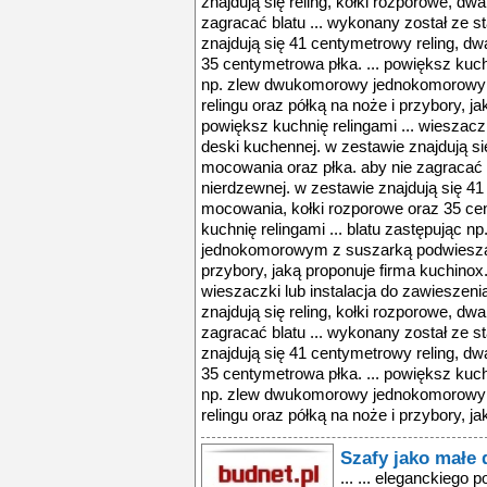
znajdują się reling, kołki rozporowe, dw
zagracać blatu ... wykonany został ze st
znajdują się 41 centymetrowy reling, d
35 centymetrowa płka. ... powiększ kuchn
np. zlew dwukomorowy jednokomorowy
relingu oraz półką na noże i przybory, ja
powiększ kuchnię relingami ... wieszaczk
deski kuchennej. w zestawie znajdują się
mocowania oraz płka. aby nie zagracać b
nierdzewnej. w zestawie znajdują się 41
mocowania, kołki rozporowe oraz 35 cen
kuchnię relingami ... blatu zastępując
jednokomorowym z suszarką podwieszaną
przybory, jaką proponuje firma kuchinox. 
wieszaczki lub instalacja do zawieszeni
znajdują się reling, kołki rozporowe, dw
zagracać blatu ... wykonany został ze st
znajdują się 41 centymetrowy reling, d
35 centymetrowa płka. ... powiększ kuchn
np. zlew dwukomorowy jednokomorowy
relingu oraz półką na noże i przybory, ja
Szafy jako małe d
... ... eleganckiego