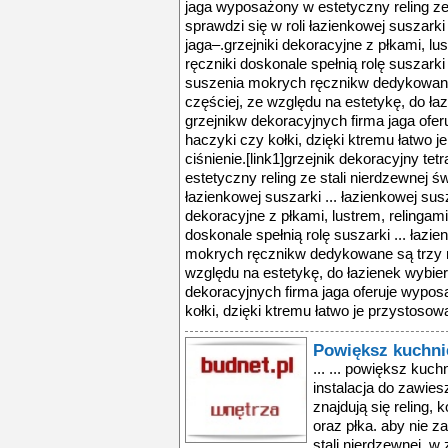
jaga wyposażony w estetyczny reling ze 
sprawdzi się w roli łazienkowej suszarki 
jaga–.grzejniki dekoracyjne z płkami, lu
ręczniki doskonale spełnią rolę suszarki
suszenia mokrych ręcznikw dedykowane 
częściej, ze względu na estetykę, do ła
grzejnikw dekoracyjnych firma jaga oferu
haczyki czy kołki, dzięki ktremu łatwo je
ciśnienie.[link1]grzejnik dekoracyjny t
estetyczny reling ze stali nierdzewnej św
łazienkowej suszarki ... łazienkowej susz
dekoracyjne z płkami, lustrem, relingam
doskonale spełnią rolę suszarki ... łaz
mokrych ręcznikw dedykowane są trzy me
względu na estetykę, do łazienek wybier
dekoracyjnych firma jaga oferuje wyposaż
kołki, dzięki ktremu łatwo je przystosowa
Powiększ kuchni
... ... powiększ kuch
instalacja do zawies
znajdują się reling,
oraz płka. aby nie z
stali nierdzewnej. w