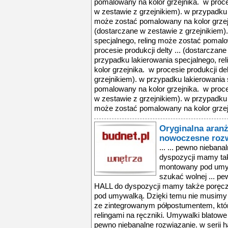
pomalowany na kolor grzejnika. w proces
w zestawie z grzejnikiem). w przypadku 
może zostać pomalowany na kolor grzejni
(dostarczane w zestawie z grzejnikiem)
specjalnego, reling może zostać pomalo
procesie produkcji delty ... (dostarczan
przypadku lakierowania specjalnego, r
kolor grzejnika. w procesie produkcji de
grzejnikiem). w przypadku lakierowania 
pomalowany na kolor grzejnika. w proces
w zestawie z grzejnikiem). w przypadku 
może zostać pomalowany na kolor grzejni
Oryginalna aranż
nowoczesne roz
... ... pewno nieban
dyspozycji mamy tak
montowany pod umyw
szukać wolnej ... pe
HALL do dyspozycji mamy także poręczn
pod umywalką. Dzięki temu nie musimy 
ze zintegrowanym półpostumentem, kt
relingami na ręczniki. Umywalki blatowe (
pewno niebanalne rozwiązanie. w serii 