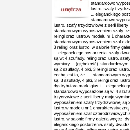
standardowo wyposaż
lustro. szafy trzydrz
... eleganckiego po
standardowo wyposaż
lustro. szafy trzydrzwiowe z serii libert
standardowym wyposażeniem szafy trzydr
relingi oraz lustro.w modelu nr 1 charakte
standardowym wyposażeniem szaf cztero
3 relingi oraz lustro. w salonie firmy gal
... eleganckiego postarzenia. szafy d
są w: 4 szuflady, reling oraz lustro. szaf
wymiary ... (głębokość). standardowym
są 2 szuflady, 4 płki, 3 relingi oraz lus
cechą jest to, że ... . standardowym w
są: 3 szuflady, 4 płki, 3 relingi oraz lust
dystrybutora marki giusti ... elegancki
standardowo wyposażone są w: 4 szuflady
trzydrzwiowe z serii liberty mają wymia
wyposażeniem szafy trzydrzwiowej są 2 sz
lustro.w modelu nr 1 charakterystyczną 
wyposażeniem szaf czterodrzwiowych są: 
lustro. w salonie firmy galeria wnętrz, dys
eleganckiego postarzenia. szafy dwud