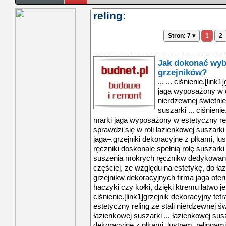
reling:
Stron: 7 ▾
1
2
Jak dokonać wyb
grzejników?
... ... ciśnienie.[lin
jaga wyposażony w es
nierdzewnej świetnie
suszarki ... ciśnienie
marki jaga wyposażony w estetyczny reli
sprawdzi się w roli łazienkowej suszarki 
jaga–.grzejniki dekoracyjne z płkami, lu
ręczniki doskonale spełnią rolę suszarki
suszenia mokrych ręcznikw dedykowane 
częściej, ze względu na estetykę, do ła
grzejnikw dekoracyjnych firma jaga oferu
haczyki czy kołki, dzięki ktremu łatwo je
ciśnienie.[link1]grzejnik dekoracyjny t
estetyczny reling ze stali nierdzewnej św
łazienkowej suszarki ... łazienkowej susz
dekoracyjne z płkami, lustrem, relingam