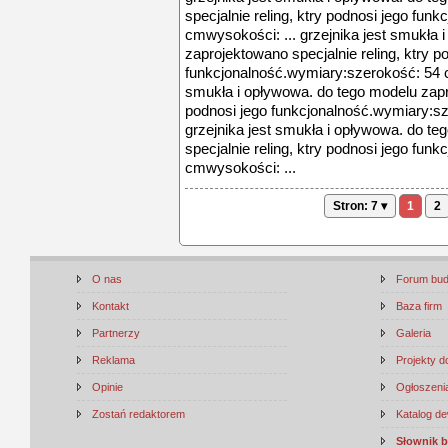
specjalnie reling, ktry podnosi jego fu
cmwysokości: ... grzejnika jest smukła 
zaprojektowano specjalnie reling, ktry p
funkcjonalność.wymiary:szerokość: 54 c
smukła i opływowa. do tego modelu zapro
podnosi jego funkcjonalność.wymiary:sz
grzejnika jest smukła i opływowa. do t
specjalnie reling, ktry podnosi jego fu
cmwysokości: ...
Stron: 7 ▾
1
2
O nas
Forum bu
Kontakt
Baza firm
Partnerzy
Galeria
Reklama
Projekty 
Opinie
Ogłoszenia
Zostań redaktorem
Katalog d
Słownik 