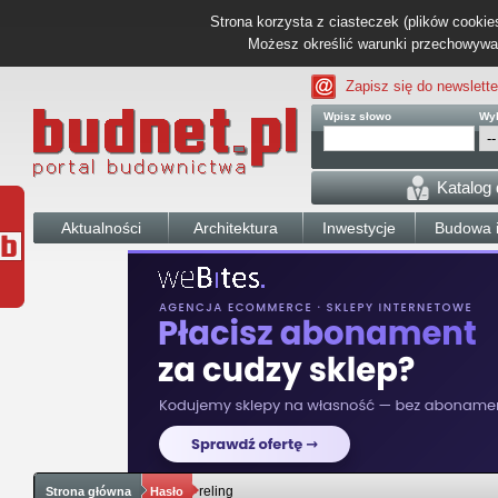
Strona korzysta z ciasteczek (plików cookies
Możesz określić warunki przechowywani
Zapisz się do newslette
Wpisz słowo
Wyb
Katalog
Aktualności
Architektura
Inwestycje
Budowa i
reling
Strona główna
Hasło