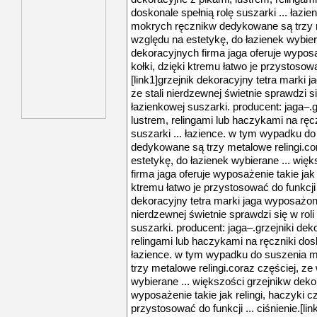
doskonale spełnią rolę suszarki ... łaz
mokrych ręcznikw dedykowane są trzy me
względu na estetykę, do łazienek wybier
dekoracyjnych firma jaga oferuje wyposaż
kołki, dzięki ktremu łatwo je przystosować
[link1]grzejnik dekoracyjny tetra marki
ze stali nierdzewnej świetnie sprawdzi si
łazienkowej suszarki. producent: jaga–.g
lustrem, relingami lub haczykami na ręcz
suszarki ... łazience. w tym wypadku d
dedykowane są trzy metalowe relingi.co
estetykę, do łazienek wybierane ... wię
firma jaga oferuje wyposażenie takie jak r
ktremu łatwo je przystosować do funkcji ..
dekoracyjny tetra marki jaga wyposażony
nierdzewnej świetnie sprawdzi się w roli
suszarki. producent: jaga–.grzejniki dek
relingami lub haczykami na ręczniki dosk
łazience. w tym wypadku do suszenia 
trzy metalowe relingi.coraz częściej, ze
wybierane ... większości grzejnikw deko
wyposażenie takie jak relingi, haczyki cz
przystosować do funkcji ... ciśnienie.[li