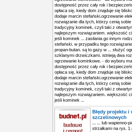
dostępność przez cały rok i bezpieczeńst
opłaca się, kiedy dom znajduje się blisko 
dodaje marcin stefański.ogrzewanie ele
rozwiązanie dla tych, którzy cenią sobie p
tradycyjny kominek, czyli taki z otwartym
najlepszym rozwiązaniem. większość cie
jeśli kominek ... zasilania go innym ro
stefański. w przypadku tego rozwiązania
propan-butan. są to gazy w ... służyć 
szklanymi drzwiczkami. istnieją dwa ro
ogrzewanie kominkowe. - do wyboru mam
dostępność przez cały rok i bezpieczeńst
opłaca się, kiedy dom znajduje się blisko 
dodaje marcin stefański.ogrzewanie ele
rozwiązanie dla tych, którzy cenią sobie p
tradycyjny kominek, czyli taki z otwartym
najlepszym rozwiązaniem. większość cie
jeśli kominek ...
Błędy projektu 
szczelinowych
... ... lub wapienno-
strzałkami na rys. 