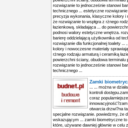
powierzchni ściany, obudowa terminalu 
rozwiązanie to jednocześnie stanowi bar
technicznego ... estetyczne rozwiązanie dl
precyzja wykonania, klasyczne kolory i
że rozwiązanie to wspłgra z rżnego rodz
łazienkową. składająca ... do powierzch
podnosi walory estetyczne wnętrza. roz
barierę oddzielającą użytkownika od tec
rozwiązanie dla funkcjonalnej toalety ..
kolory i nowoczesne materiały sprawiają
rżnego rodzaju armaturą i ceramiką łazi
powierzchni ściany, obudowa terminalu 
rozwiązanie to jednocześnie stanowi bar
technicznego ...
Zamki biometryc
... ... można w działaniu rżnego rodzaju systemw kontroli dostępu.zamki biometryczne to rozwiązanie coraz popularniejsze. na czym polega ich innowacyjność?zamki ... jednego domownikw do otwarcia drzwi?na takie sytuacje przygotowane jest specjalne rozwiązanie. powiedzmy, że drzwi otwieramy zazwyczaj palcem wskazującym ... zamki biometryczne to wyspecjalizowane rozwiązanie, które, używane dawniej głównie w celu zabezpieczenia dostępu do pomieszczeń chronionych, w ostatnich ... stopniu interesują się nimi właściciele domw i mieszkań?do niedawna były to rozwiązania i mocno rozbudowane i drogie, dlatego też rzadko stosowane w domkach ... otwarcia lub zamknięcia drzwi na urządzeniach zdalnych. najbardziej zaawansowane rozwiązania to wspłpraca z instalacjami domu inteligentnego za pomocą ... można w działaniu rżnego rodzaju systemw kontroli dostępu.zamki biometryczne to rozwiązanie coraz popularniejsze. na czym polega ich innowacyjność?zamki ... jednego domownikw do otwarcia drzwi?na takie sytuacje przygotowane jest specjalne rozwiązanie. powiedzmy, że drzwi otwieramy zazwyczaj palcem wskazującym ... zamki biometryczne to wyspecjalizowane rozwiązanie, które, używane dawniej głównie w celu zabezpieczenia dostępu do pomieszczeń chronionych, w ostatnich ... wspłpracować z instalacjami domu, w tym rwnież z systemem alarmowym. innym rozwiązaniem jest system oparty na zamku elektrycznym, wbudowanym w skrzydło ... stopniu interesują się nimi właściciele domw i mieszkań?do niedawna były to rozwiązania i mocno rozbudowane i drogie, dlatego też rzadko stosowane w domkach ... otwarcia lub zamknięcia drzwi na urządzeniach zdalnych. najbardziej zaawansowane rozwiązania to wspłpraca z instalacjami domu inteligentnego za pomocą ... można w działaniu rżnego rodzaju systemw kontroli dostępu.zamki biometryczne to rozwiązanie coraz popularniejsze. na czym polega ich innowacyjność?zamki ... jednego domownikw do otwarcia drzwi?na takie sytuacje przygotowane jest specjalne rozwiązanie. powiedzmy, że drzwi otwieramy zazwyczaj palcem wskazującym ... zamki biometryczne to wyspecjalizowane rozwiązanie, które, używane dawniej głównie w celu zabezpieczenia dostępu do pomieszczeń chronionych, w ostatnich ... wspłpracować z instalacjami domu, w tym rwnież z systemem alarmowym. innym rozwiązaniem jest system oparty na zamku elektrycznym, wbudowanym w skrzydło ... stopniu interesują się nimi właściciele domw i mieszkań?do niedawna były to rozwiązania i mocno rozbudowane i drogie, dlatego też rzadko stosowane w domkach ... otwarcia lub zamknięcia drzwi na urządzeniach zdalnych. najbardziej zaawansowane rozwiązania to wspłpraca z instalacjami domu inteligentnego za pomocą ... można w działaniu rżnego rodzaju systemw kontroli dostępu.zamki biometryczne to rozwiązanie coraz popularniejsze. na czym polega ich innowacyjność?zamki ... jednego domownikw do otwarcia drzwi?na takie sytuacje przygotowane jest specjalne rozwiązanie. powiedzmy, że drzwi otwieramy zazwyczaj palcem wskazującym ... zamki biometryczne to wyspecjalizowane rozwiązanie, które, używane dawniej głównie w celu zabezpieczenia dostępu do pomieszczeń chronionych, w ostatnich ... wspłpracować z instalacjami domu, w tym rwnież z systemem alarmowym. innym rozwiązaniem jest system oparty na zamku elektrycznym, wbudowanym w skrzydło ... stopniu interesują się nimi właściciele domw i mieszkań?do niedawna były to rozwiązania i mocno rozbudowane i drogie, dlatego też rzadko stosowane w domkach ... otwarcia lub zamknięcia drzwi na urządzeniach zdalnych. najbardziej zaawansowane rozwiązania to wspłpraca z instalacjami domu inteligentnego za pomocą ... można w działaniu rżnego rodzaju systemw kontroli dostępu.zamki biometryczne to rozwiązanie coraz popularniejsze. na czym polega ich innowacyjność?zamki ... jednego domownikw do otwarcia drzwi?na takie sytuacje przygotowane jest specjalne rozwiązanie. powiedzmy, że drzwi otwieramy zazwyczaj palcem wskazującym ... zamki biometryczne to wyspecjalizowane rozwiązanie, które, używane dawniej głównie w celu zabezpieczenia dostępu do pomieszczeń chronionych, w ostatnich ... wspłpracować z instalacjami domu, w tym rwnież z systemem alarmowym. innym rozwiązaniem jest system oparty na zamku elektrycznym, wbudowanym w s