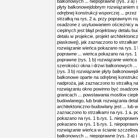
balkonowych ... niepoprawne (rys. 3 a) i
płyty balkonowejdobrym rozwiązaniem s
odrębnej konstrukcji wsporczej ... prze
strzałką na rys. 2 a. przy poprawnym r
osadzone z usytuowaniem ościeżnicy w
cieplnych jest błąd projektowy detalu b
detalu w projekcie. projekt architektonic
piaskowej), jak zaznaczono to strzałkam
rozwiązanie wieńca pokazano na rys. 1 b.
poprawne ... wieńca pokazano na rys. 1 b
poprawne (rys. 1 b) rozwiązanie wieńca
szerokości okna i drzwi balkonowych ...
(rys. 3 b) rozwiązanie płyty balkonowej
balkonowe oparte na odrębnej konstrukcj
nadproża, jak zaznaczono to strzałką n
rozwiązaniu okno powinno być osadzon
granicach ... powstawania mostkw ciepln
budowlanego, lub brak rozwiązania detalu
architektoniczno-budowlany jest ... lub 
zaznaczono to strzałkami na rys. 1 a. 
pokazano na rys. 1 b.rys. 1. niepoprawne
pokazano na rys. 1 b.rys. 1. niepoprawne
rozwiązanie wieńca w ścianie szczelino
balkonowych ... niepoprawne (rys. 3 a) i