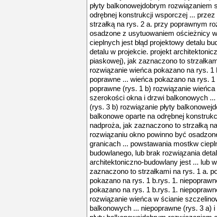
płyty balkonowejdobrym rozwiązaniem s
odrębnej konstrukcji wsporczej ... prze
strzałką na rys. 2 a. przy poprawnym r
osadzone z usytuowaniem ościeżnicy w
cieplnych jest błąd projektowy detalu b
detalu w projekcie. projekt architektonic
piaskowej), jak zaznaczono to strzałkam
rozwiązanie wieńca pokazano na rys. 1 b.
poprawne ... wieńca pokazano na rys. 1 b
poprawne (rys. 1 b) rozwiązanie wieńca
szerokości okna i drzwi balkonowych ...
(rys. 3 b) rozwiązanie płyty balkonowej
balkonowe oparte na odrębnej konstrukcj
nadproża, jak zaznaczono to strzałką n
rozwiązaniu okno powinno być osadzon
granicach ... powstawania mostkw ciepln
budowlanego, lub brak rozwiązania detalu
architektoniczno-budowlany jest ... lub 
zaznaczono to strzałkami na rys. 1 a. 
pokazano na rys. 1 b.rys. 1. niepoprawne
pokazano na rys. 1 b.rys. 1. niepoprawne
rozwiązanie wieńca w ścianie szczelino
balkonowych ... niepoprawne (rys. 3 a) i