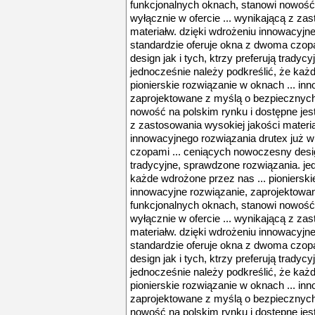
funkcjonalnych oknach, stanowi nowość 
wyłącznie w ofercie ... wynikającą z za
materiałw. dzięki wdrożeniu innowacyjne
standardzie oferuje okna z dwoma czop
design jak i tych, ktrzy preferują trady
jednocześnie należy podkreślić, że każ
pionierskie rozwiązanie w oknach ... in
zaprojektowane z myślą o bezpiecznych
nowość na polskim rynku i dostępne jest
z zastosowania wysokiej jakości materia
innowacyjnego rozwiązania drutex już w
czopami ... ceniących nowoczesny design
tradycyjne, sprawdzone rozwiązania. je
każde wdrożone przez nas ... pionierski
innowacyjne rozwiązanie, zaprojektowa
funkcjonalnych oknach, stanowi nowość 
wyłącznie w ofercie ... wynikającą z za
materiałw. dzięki wdrożeniu innowacyjne
standardzie oferuje okna z dwoma czop
design jak i tych, ktrzy preferują trady
jednocześnie należy podkreślić, że każ
pionierskie rozwiązanie w oknach ... in
zaprojektowane z myślą o bezpiecznych
nowość na polskim rynku i dostępne jest