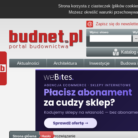
Strona korzysta z ciasteczek (plików cookies
Możesz określić warunki przechowywani
Zapisz się do newslette
Wpisz słowo
Wyb
Katalog
Aktualności
Architektura
Inwestycje
Budowa i
rozwiązanie
Strona główna
Hasło