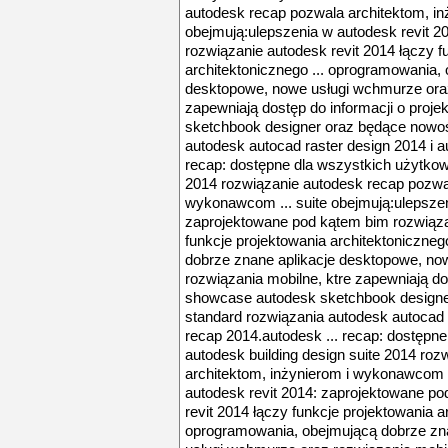
autodesk recap pozwala architektom, in
obejmują:ulepszenia w autodesk revit 
rozwiązanie autodesk revit 2014 łączy f
architektonicznego ... oprogramowania,
desktopowe, nowe usługi wchmurze oraz
zapewniają dostęp do informacji o proje
sketchbook designer oraz będące nowoś
autodesk autocad raster design 2014 i a
recap: dostępne dla wszystkich użytkow
2014 rozwiązanie autodesk recap pozwal
wykonawcom ... suite obejmują:ulepszen
zaprojektowane pod kątem bim rozwiąza
funkcje projektowania architektoniczne
dobrze znane aplikacje desktopowe, no
rozwiązania mobilne, ktre zapewniają dos
showcase autodesk sketchbook designe
standard rozwiązania autodesk autocad 
recap 2014.autodesk ... recap: dostępn
autodesk building design suite 2014 ro
architektom, inżynierom i wykonawcom .
autodesk revit 2014: zaprojektowane p
revit 2014 łączy funkcje projektowania ar
oprogramowania, obejmującą dobrze zn