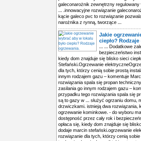
galeconarożnik zewnętrzny regulowany 
... .innowacyjne rozwiązanie galeconar
kącie galeco pvc to rozwiązanie pozwala
narożnika z rynną, tworzące ...
Jakie ogrzewani
ciepło? Rodzaje
... ... Dodatkowe za
bezpieczeństwo insta
kiedy dom znajduje się blisko sieci ciepł
Stefański.Ogrzewanie elektryczneOgrze
dla tych, którzy cenią sobie prostą instala
innym rodzajem gazu – komentuje Marci
rozwiązania spala się propan techniczny 
zasilania go innym rodzajem gazu – kom
przypadku tego rozwiązania spala się p
są to gazy w ... służyć ogrzaniu domu,
drzwiczkami. istnieją dwa rozwiązania,
ogrzewanie kominkowe. - do wyboru mam
dostępność przez cały rok i bezpieczeńst
opłaca się, kiedy dom znajduje się blisko 
dodaje marcin stefański.ogrzewanie ele
rozwiązanie dla tych, którzy cenią sobie p