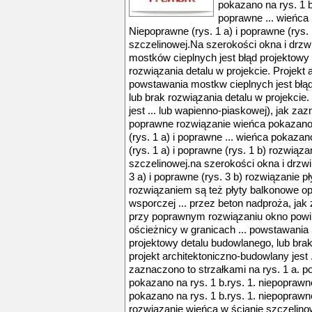
pokazano na rys. 1 b
poprawne ... wieńca 
Niepoprawne (rys. 1 a) i poprawne (rys.
szczelinowej.Na szerokości okna i drzw
mostków cieplnych jest błąd projektowy
rozwiązania detalu w projekcie. Projekt 
powstawania mostkw cieplnych jest błąd
lub brak rozwiązania detalu w projekcie.
jest ... lub wapienno-piaskowej), jak zaz
poprawne rozwiązanie wieńca pokazano n
(rys. 1 a) i poprawne ... wieńca pokazan
(rys. 1 a) i poprawne (rys. 1 b) rozwiąz
szczelinowej.na szerokości okna i drzwi
3 a) i poprawne (rys. 3 b) rozwiązanie 
rozwiązaniem są też płyty balkonowe opa
wsporczej ... przez beton nadproża, jak 
przy poprawnym rozwiązaniu okno pow
ościeżnicy w granicach ... powstawania 
projektowy detalu budowlanego, lub brak
projekt architektoniczno-budowlany jest 
zaznaczono to strzałkami na rys. 1 a. 
pokazano na rys. 1 b.rys. 1. niepoprawne
pokazano na rys. 1 b.rys. 1. niepoprawne
rozwiązanie wieńca w ścianie szczelino