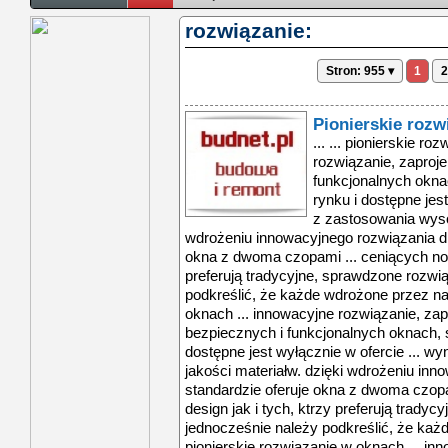
rozwiązanie:
Stron: 955 ▾
1
2
Pionierskie rozw
... ... pionierskie r
rozwiązanie, zaproj
funkcjonalnych okna
rynku i dostępne jest
z zastosowania wysok
wdrożeniu innowacyjnego rozwiązania dr
okna z dwoma czopami ... ceniących now
preferują tradycyjne, sprawdzone rozwi
podkreślić, że każde wdrożone przez nas
oknach ... innowacyjne rozwiązanie, za
bezpiecznych i funkcjonalnych oknach, 
dostępne jest wyłącznie w ofercie ... w
jakości materiałw. dzięki wdrożeniu inn
standardzie oferuje okna z dwoma czop
design jak i tych, ktrzy preferują trady
jednocześnie należy podkreślić, że każ
pionierskie rozwiązanie w oknach ... in