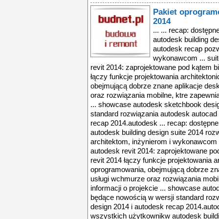
Pakiet oprogram
2014
... ... recap: dostę
autodesk building de
autodesk recap pozw
wykonawcom ... suit
revit 2014: zaprojektowane pod kątem b
łączy funkcje projektowania architekton
obejmującą dobrze znane aplikacje de
oraz rozwiązania mobilne, ktre zapewniaj
... showcase autodesk sketchbook desi
standard rozwiązania autodesk autocad 
recap 2014.autodesk ... recap: dostępn
autodesk building design suite 2014 ro
architektom, inżynierom i wykonawcom .
autodesk revit 2014: zaprojektowane p
revit 2014 łączy funkcje projektowania ar
oprogramowania, obejmującą dobrze zn
usługi wchmurze oraz rozwiązania mobil
informacji o projekcie ... showcase aut
będące nowością w wersji standard rozw
design 2014 i autodesk recap 2014.autod
wszystkich użytkownikw autodesk buildi