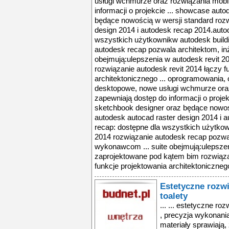
usługi wchmurze oraz rozwiązania mobil
informacji o projekcie ... showcase aut
będące nowością w wersji standard rozw
design 2014 i autodesk recap 2014.autod
wszystkich użytkownikw autodesk buildi
autodesk recap pozwala architektom, in
obejmują:ulepszenia w autodesk revit 
rozwiązanie autodesk revit 2014 łączy f
architektonicznego ... oprogramowania,
desktopowe, nowe usługi wchmurze oraz
zapewniają dostęp do informacji o proje
sketchbook designer oraz będące nowoś
autodesk autocad raster design 2014 i a
recap: dostępne dla wszystkich użytkow
2014 rozwiązanie autodesk recap pozwal
wykonawcom ... suite obejmują:ulepszen
zaprojektowane pod kątem bim rozwiąza
funkcje projektowania architektonicznego
Estetyczne rozwi
toalety
... ... estetyczne roz
, precyzja wykonani
materiały sprawiają,