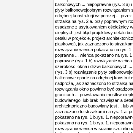
balkonowych ... niepoprawne (rys. 3 a) i
płyty balkonowejdobrym rozwiązaniem s
odrębnej konstrukcji wsporczej ... prze
strzałką na rys. 2 a. przy poprawnym r
osadzone z usytuowaniem ościeżnicy w
cieplnych jest błąd projektowy detalu b
detalu w projekcie. projekt architektonic
piaskowej), jak zaznaczono to strzałkam
rozwiązanie wieńca pokazano na rys. 1 b.
poprawne ... wieńca pokazano na rys. 1 b
poprawne (rys. 1 b) rozwiązanie wieńca
szerokości okna i drzwi balkonowych ...
(rys. 3 b) rozwiązanie płyty balkonowej
balkonowe oparte na odrębnej konstrukcj
nadproża, jak zaznaczono to strzałką n
rozwiązaniu okno powinno być osadzon
granicach ... powstawania mostkw ciepln
budowlanego, lub brak rozwiązania detalu
architektoniczno-budowlany jest ... lub 
zaznaczono to strzałkami na rys. 1 a. 
pokazano na rys. 1 b.rys. 1. niepoprawne
pokazano na rys. 1 b.rys. 1. niepoprawne
rozwiązanie wieńca w ścianie szczelino