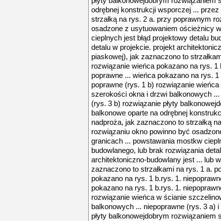
płyty balkonowejdobrym rozwiązaniem s
odrębnej konstrukcji wsporczej ... prze
strzałką na rys. 2 a. przy poprawnym r
osadzone z usytuowaniem ościeżnicy w
cieplnych jest błąd projektowy detalu b
detalu w projekcie. projekt architektonic
piaskowej), jak zaznaczono to strzałkam
rozwiązanie wieńca pokazano na rys. 1 b.
poprawne ... wieńca pokazano na rys. 1 b
poprawne (rys. 1 b) rozwiązanie wieńca
szerokości okna i drzwi balkonowych ...
(rys. 3 b) rozwiązanie płyty balkonowej
balkonowe oparte na odrębnej konstrukcj
nadproża, jak zaznaczono to strzałką n
rozwiązaniu okno powinno być osadzon
granicach ... powstawania mostkw ciepln
budowlanego, lub brak rozwiązania detalu
architektoniczno-budowlany jest ... lub 
zaznaczono to strzałkami na rys. 1 a. 
pokazano na rys. 1 b.rys. 1. niepoprawne
pokazano na rys. 1 b.rys. 1. niepoprawne
rozwiązanie wieńca w ścianie szczelino
balkonowych ... niepoprawne (rys. 3 a) i
płyty balkonowejdobrym rozwiązaniem s