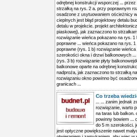
odrębnej konstrukcji wsporczej ... prze
strzałką na rys. 2 a. przy poprawnym r
osadzone z usytuowaniem ościeżnicy w
cieplnych jest błąd projektowy detalu b
detalu w projekcie. projekt architektonic
piaskowej), jak zaznaczono to strzałkam
rozwiązanie wieńca pokazano na rys. 1 b.
poprawne ... wieńca pokazano na rys. 1 b
poprawne (rys. 1 b) rozwiązanie wieńca
szerokości okna i drzwi balkonowych ...
(rys. 3 b) rozwiązanie płyty balkonowej
balkonowe oparte na odrębnej konstrukcj
nadproża, jak zaznaczono to strzałką n
rozwiązaniu okno powinno być osadzon
granicach ...
Co trzeba wiedz
... ... zanim jednak 
rozwiązanie, warto 
na taras lub balkon
powinny bowiem ... 
do 5 m szerokości. j
jest optyczne powiększenie nawet małych
otwieraniem i zamykaniem. aby więc w p