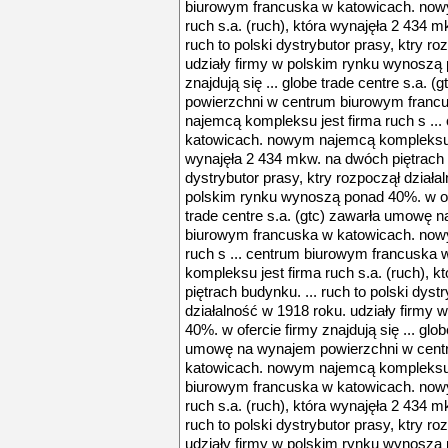
biurowym francuska w katowicach. now
ruch s.a. (ruch), która wynajęła 2 434 m
ruch to polski dystrybutor prasy, ktry r
udziały firmy w polskim rynku wynoszą 
znajdują się ... globe trade centre s.a.
powierzchni w centrum biurowym franc
najemcą kompleksu jest firma ruch s ..
katowicach. nowym najemcą kompleksu je
wynajęła 2 434 mkw. na dwóch piętrach b
dystrybutor prasy, ktry rozpoczął działa
polskim rynku wynoszą ponad 40%. w ofer
trade centre s.a. (gtc) zawarła umowę
biurowym francuska w katowicach. now
ruch s ... centrum biurowym francuska
kompleksu jest firma ruch s.a. (ruch), 
piętrach budynku. ... ruch to polski dyst
działalność w 1918 roku. udziały firmy
40%. w ofercie firmy znajdują się ... glob
umowę na wynajem powierzchni w cent
katowicach. nowym najemcą kompleksu je
biurowym francuska w katowicach. now
ruch s.a. (ruch), która wynajęła 2 434 m
ruch to polski dystrybutor prasy, ktry r
udziały firmy w polskim rynku wynoszą 