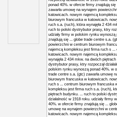
ponad 40%. w ofercie firmy znajdują się ..
zawarła umowę na wynajem powierzchn
katowicach. nowym najemcą kompleksu je
biurowym francuska w katowicach. now
ruch s.a. (ruch), która wynajęła 2 434 m
ruch to polski dystrybutor prasy, ktry r
udziały firmy w polskim rynku wynoszą 
znajdują się ... globe trade centre s.a.
powierzchni w centrum biurowym franc
najemcą kompleksu jest firma ruch s ..
katowicach. nowym najemcą kompleksu je
wynajęła 2 434 mkw. na dwóch piętrach b
dystrybutor prasy, ktry rozpoczął działa
polskim rynku wynoszą ponad 40%. w ofer
trade centre s.a. (gtc) zawarła umowę
biurowym francuska w katowicach. now
ruch s ... centrum biurowym francuska
kompleksu jest firma ruch s.a. (ruch), 
piętrach budynku. ... ruch to polski dyst
działalność w 1918 roku. udziały firmy
40%. w ofercie firmy znajdują się ... glob
umowę na wynajem powierzchni w cent
katowicach. nowym najemcą kompleksu je