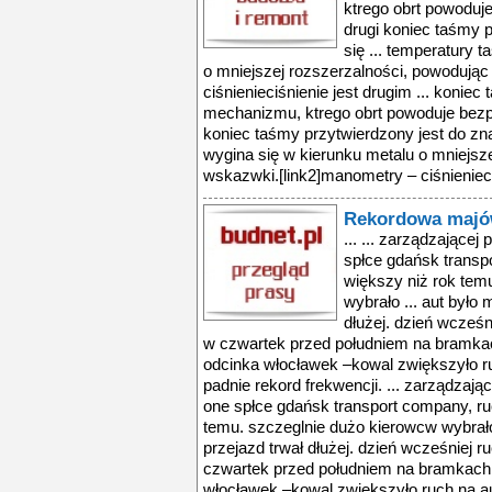
ktrego obrt powoduj
drugi koniec taśmy p
się ... temperatury 
o mniejszej rozszerzalności, powodując
ciśnienieciśnienie jest drugim ... koni
mechanizmu, ktrego obrt powoduje bezp
koniec taśmy przytwierdzony jest do zna
wygina się w kierunku metalu o mniejsz
wskazwki.[link2]manometry – ciśnienieciś
Rekordowa majó
... ... zarządzające
spłce gdańsk transp
większy niż rok tem
wybrało ... aut było m
dłużej. dzień wcześn
w czwartek przed południem na bramkach
odcinka włocławek –kowal zwiększyło ru
padnie rekord frekwencji. ... zarządzaj
one spłce gdańsk transport company, ru
temu. szczeglnie dużo kierowcw wybrało .
przejazd trwał dłużej. dzień wcześniej r
czwartek przed południem na bramkach p
włocławek –kowal zwiększyło ruch na au