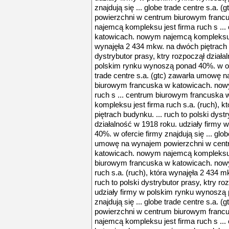
znajdują się ... globe trade centre s.a.
powierzchni w centrum biurowym franc
najemcą kompleksu jest firma ruch s ..
katowicach. nowym najemcą kompleksu je
wynajęła 2 434 mkw. na dwóch piętrach b
dystrybutor prasy, ktry rozpoczął działa
polskim rynku wynoszą ponad 40%. w ofer
trade centre s.a. (gtc) zawarła umowę
biurowym francuska w katowicach. now
ruch s ... centrum biurowym francuska
kompleksu jest firma ruch s.a. (ruch), 
piętrach budynku. ... ruch to polski dyst
działalność w 1918 roku. udziały firmy
40%. w ofercie firmy znajdują się ... glob
umowę na wynajem powierzchni w cent
katowicach. nowym najemcą kompleksu je
biurowym francuska w katowicach. now
ruch s.a. (ruch), która wynajęła 2 434 m
ruch to polski dystrybutor prasy, ktry r
udziały firmy w polskim rynku wynoszą 
znajdują się ... globe trade centre s.a.
powierzchni w centrum biurowym franc
najemcą kompleksu jest firma ruch s ..