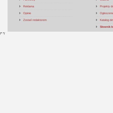
Reklama
Projekty 
Opinie
Ogłoszenia
Zostań redaktorem
Katalog d
Słownik 
/*
*/