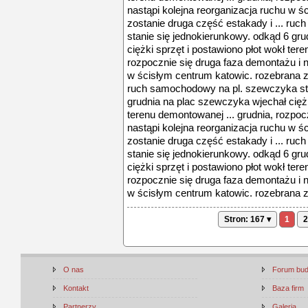
nastąpi kolejna reorganizacja ruchu w 
zostanie druga część estakady i ... r
stanie się jednokierunkowy. odkąd 6 gr
ciężki sprzęt i postawiono płot wokł ter
rozpocznie się druga faza demontażu i n
w ścisłym centrum katowic. rozebrana zo
ruch samochodowy na pl. szewczyka sta
grudnia na plac szewczyka wjechał ciężk
terenu demontowanej ... grudnia, rozpoc
nastąpi kolejna reorganizacja ruchu w 
zostanie druga część estakady i ... r
stanie się jednokierunkowy. odkąd 6 gr
ciężki sprzęt i postawiono płot wokł ter
rozpocznie się druga faza demontażu i n
w ścisłym centrum katowic. rozebrana zo
Stron: 167 ▾
1
2
O nas
Forum bu
Kontakt
Baza firm
Partnerzy
Galeria