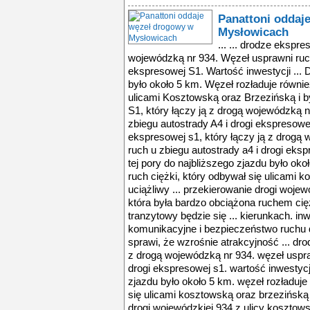
Panattoni oddaj
Mysłowicach
... ... drodze ekspre
wojewódzką nr 934. Węzeł usprawni ruch
ekspresowej S1. Wartość inwestycji ... D
było około 5 km. Węzeł rozładuje równie
ulicami Kosztowską oraz Brzezińską i by
S1, który łączy ją z drogą wojewódzką 
zbiegu autostrady A4 i drogi ekspresowej
ekspresowej s1, który łączy ją z drogą
ruch u zbiegu autostrady a4 i drogi eksp
tej pory do najbliższego zjazdu było oko
ruch ciężki, który odbywał się ulicami k
uciążliwy ... przekierowanie drogi wojew
która była bardzo obciążona ruchem ci
tranzytowy będzie się ... kierunkach. in
komunikacyjne i bezpieczeństwo ruchu
sprawi, że wzrośnie atrakcyjność ... dro
z drogą wojewódzką nr 934. węzeł uspra
drogi ekspresowej s1. wartość inwestycji 
zjazdu było około 5 km. węzeł rozładuje
się ulicami kosztowską oraz brzezińską i
drogi wojewódzkiej 934 z ulicy kosztows