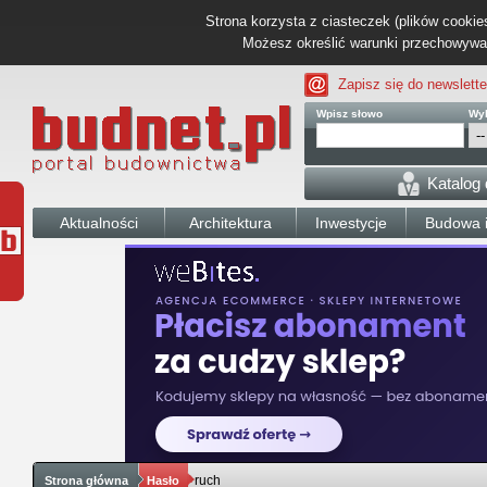
Strona korzysta z ciasteczek (plików cookies
Możesz określić warunki przechowywani
Zapisz się do newslette
Wpisz słowo
Wyb
Katalog
Aktualności
Architektura
Inwestycje
Budowa i
ruch
Strona główna
Hasło