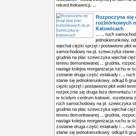
rekord frekwencji. ...
Rozpoczyna się 
rozbiórkowych n
Katowicach
... ... ruch samocho
jednokierunkowy. o
wjechał ciężki sprzęt i postawiono płot 
samochodowy na pl. szewczyka stanie s
grudnia na plac szewczyka wjechał ciężk
terenu demontowanej ... grudnia, rozpoc
nastąpi kolejna reorganizacja ruchu w 
zostanie druga część estakady i ... r
stanie się jednokierunkowy. odkąd 6 gr
ciężki sprzęt i postawiono płot wokł ter
rozpocznie się druga faza demontażu i n
w ścisłym centrum katowic. rozebrana zo
ruch samochodowy na pl. szewczyka sta
grudnia na plac szewczyka wjechał ciężk
terenu demontowanej ... grudnia, rozpoc
nastąpi kolejna reorganizacja ruchu w 
zostanie druga część estakady i ... r
stanie się jednokierunkowy. odkąd 6 gr