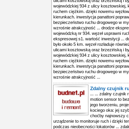
ulicami kosztowską oraz brzezińską i był
wojewódzkiej 934 z ulicy kosztowskiej, 
ruchem ciężkim. dzięki nowemu węzłowi 
kierunkach. inwestycja panattoni popra
bezpieczeństwo ruchu drogowego w mys
wzrośnie atrakcyjność ... drodze ekspre
wojewódzką nr 934. węzeł usprawni ruch 
ekspresowej s1. wartość inwestycji ... d
było około 5 km. węzeł rozładuje również
ulicami kosztowską oraz brzezińską i był
wojewódzkiej 934 z ulicy kosztowskiej, 
ruchem ciężkim. dzięki nowemu węzłowi 
kierunkach. inwestycja panattoni popra
bezpieczeństwo ruchu drogowego w mys
wzrośnie atrakcyjność ...
Zdalny czujnik 
... ... zdalny czujni
motion sensor to be
jego tworzeniu, proje
kociego oka: jej szyb
choćby najnowszy cz
urządzenie to monitoruje ruch i dzięki 
podczas nieobecności lokatorów ... zdal