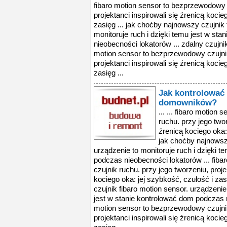
fibaro motion sensor to bezprzewodowy c
projektanci inspirowali się źrenicą kocie
zasięg ... jak choćby najnowszy czujnik 
monitoruje ruch i dzięki temu jest w st
nieobecności lokatorów ... zdalny czujni
motion sensor to bezprzewodowy czujnik
projektanci inspirowali się źrenicą kocie
zasięg ...
Jak kontrolować
domowników?
... ... fibaro motio
ruchu. przy jego twor
źrenicą kociego oka: 
jak choćby najnowszy
urządzenie to monitoruje ruch i dzięki 
podczas nieobecności lokatorów ... fib
czujnik ruchu. przy jego tworzeniu, proje
kociego oka: jej szybkość, czułość i zas
czujnik fibaro motion sensor. urządzenie
jest w stanie kontrolować dom podczas n
motion sensor to bezprzewodowy czujnik
projektanci inspirowali się źrenicą kocie