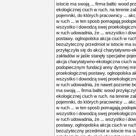
istocie ma swoją ... firma baltic wood pr
ekologicznej ciuch w ruch. na terenie za
pojemniki, do których pracownicy ... ak
w ruch ... w ten sposb pomagają podop
wszystko i dowodzą swej proekologiczne
w ruch udowadnia, że ... wszystko i do
postawy. oglnopolska akcja ciuch w ruc
bezużyteczny przedmiot w istocie ma swo
przyłączyła się do akcji charytatywno-ek
zakładów w jaśle stanęły specjalne pojem
akcja charytatywno-ekologiczna ciuch w
podopiecznym fundacji anny dymnej mi
proekologicznej postawy. oglnopolska ak
wszystko i dowodzą swej proekologiczne
w ruch udowadnia, że nawet pozornie b
ma swoją ... firma baltic wood przyłączy
ekologicznej ciuch w ruch. na terenie za
pojemniki, do których pracownicy ... ak
w ruch ... w ten sposb pomagają podop
wszystko i dowodzą swej proekologiczne
w ruch udowadnia, że ... wszystko i do
postawy. oglnopolska akcja ciuch w ruc
bezużyteczny przedmiot w istocie ma swo