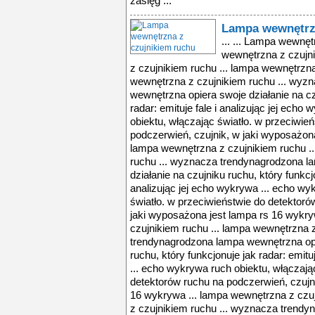
zasięg ...
Lampa wewnętrzn
... ... Lampa wewnęt
wewnętrzna z czujn
z czujnikiem ruchu ... lampa wewnętrzna
wewnętrzna z czujnikiem ruchu ... wyz
wewnętrzna opiera swoje działanie na cz
radar: emituje fale i analizując jej ech
obiektu, włączając światło. w przeciwie
podczerwień, czujnik, w jaki wyposażona
lampa wewnętrzna z czujnikiem ruchu .
ruchu ... wyznacza trendynagrodzona l
działanie na czujniku ruchu, który funkcjo
analizując jej echo wykrywa ... echo wy
światło. w przeciwieństwie do detektoró
jaki wyposażona jest lampa rs 16 wykry
czujnikiem ruchu ... lampa wewnętrzna 
trendynagrodzona lampa wewnętrzna opie
ruchu, który funkcjonuje jak radar: emitu
... echo wykrywa ruch obiektu, włączają
detektorów ruchu na podczerwień, czujn
16 wykrywa ... lampa wewnętrzna z czu
z czujnikiem ruchu ... wyznacza trend