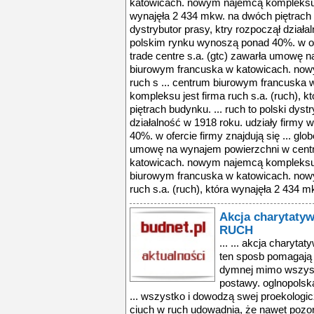
katowicach. nowym najemcą kompleksu je
wynajęła 2 434 mkw. na dwóch piętrach b
dystrybutor prasy, ktry rozpoczął działa
polskim rynku wynoszą ponad 40%. w ofer
trade centre s.a. (gtc) zawarła umowę
biurowym francuska w katowicach. now
ruch s ... centrum biurowym francuska
kompleksu jest firma ruch s.a. (ruch), 
piętrach budynku. ... ruch to polski dyst
działalność w 1918 roku. udziały firmy
40%. w ofercie firmy znajdują się ... glob
umowę na wynajem powierzchni w cent
katowicach. nowym najemcą kompleksu je
biurowym francuska w katowicach. now
ruch s.a. (ruch), która wynajęła 2 434 m
Akcja charytaty
RUCH
... ... akcja charyta
ten sposb pomagają
dymnej mimo wszyst
postawy. oglnopolsk
... wszystko i dowodzą swej proekologic
ciuch w ruch udowadnia, że nawet pozo