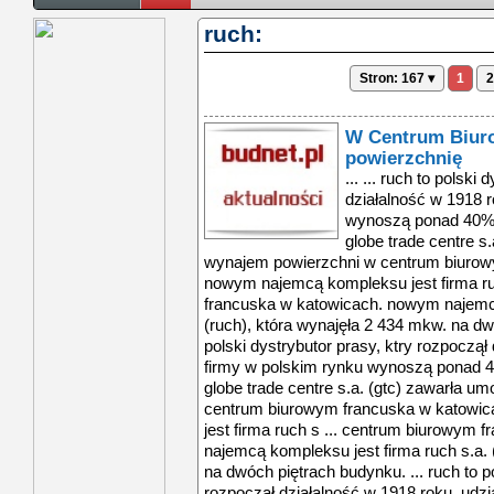
ruch:
Stron: 167 ▾
1
2
W Centrum Biur
powierzchnię
... ... ruch to polski
działalność w 1918 r
wynoszą ponad 40%. w
globe trade centre s
wynajem powierzchni w centrum biurow
nowym najemcą kompleksu jest firma ru
francuska w katowicach. nowym najemcą
(ruch), która wynajęła 2 434 mkw. na dwó
polski dystrybutor prasy, ktry rozpoczął
firmy w polskim rynku wynoszą ponad 40%
globe trade centre s.a. (gtc) zawarła 
centrum biurowym francuska w katowi
jest firma ruch s ... centrum biurowym
najemcą kompleksu jest firma ruch s.a. 
na dwóch piętrach budynku. ... ruch to po
rozpoczął działalność w 1918 roku. udz