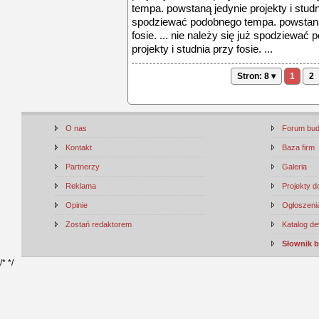
tempa. powstaną jedynie projekty i studnia
spodziewać podobnego tempa. powstaną j
fosie. ... nie należy się już spodziewa
projekty i studnia przy fosie. ...
Stron: 8 ▾
1
2
O nas
Forum bu
Kontakt
Baza firm
Partnerzy
Galeria
Reklama
Projekty 
Opinie
Ogłoszenia
Zostań redaktorem
Katalog d
Słownik 
/*
*/