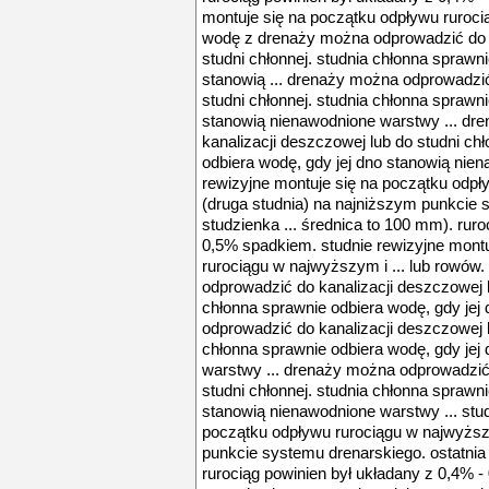
montuje się na początku odpływu ruroci
wodę z drenaży można odprowadzić do k
studni chłonnej. studnia chłonna sprawni
stanowią ... drenaży można odprowadzić
studni chłonnej. studnia chłonna sprawni
stanowią nienawodnione warstwy ... dr
kanalizacji deszczowej lub do studni ch
odbiera wodę, gdy jej dno stanowią nien
rewizyjne montuje się na początku odp
(druga studnia) na najniższym punkcie 
studzienka ... średnica to 100 mm). ruro
0,5% spadkiem. studnie rewizyjne mont
rurociągu w najwyższym i ... lub rowó
odprowadzić do kanalizacji deszczowej l
chłonna sprawnie odbiera wodę, gdy jej
odprowadzić do kanalizacji deszczowej l
chłonna sprawnie odbiera wodę, gdy jej
warstwy ... drenaży można odprowadzić 
studni chłonnej. studnia chłonna sprawni
stanowią nienawodnione warstwy ... stud
początku odpływu rurociągu w najwyższ
punkcie systemu drenarskiego. ostatnia 
rurociąg powinien był układany z 0,4% -