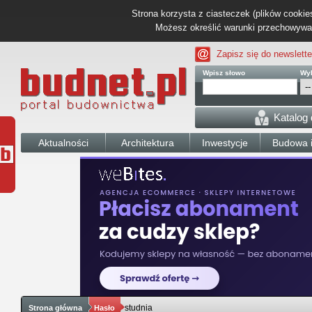
Strona korzysta z ciasteczek (plików cookies
Możesz określić warunki przechowywani
Zapisz się do newslette
Wpisz słowo
Wyb
Katalog
Aktualności
Architektura
Inwestycje
Budowa i
studnia
Strona główna
Hasło