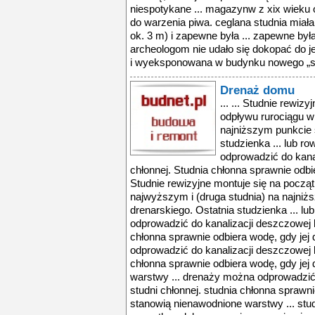
niespotykane ... magazynw z xix wieku o
do warzenia piwa. ceglana studnia miał
ok. 3 m) i zapewne była ... zapewne był
archeologom nie udało się dokopać do j
i wyeksponowana w budynku nowego „st
Drenaż domu
... ... Studnie rewiz
odpływu rurociągu w
najniższym punkcie 
studzienka ... lub 
odprowadzić do kanal
chłonnej. Studnia chłonna sprawnie odbie
Studnie rewizyjne montuje się na począ
najwyższym i (druga studnia) na najni
drenarskiego. Ostatnia studzienka ... 
odprowadzić do kanalizacji deszczowej l
chłonna sprawnie odbiera wodę, gdy jej
odprowadzić do kanalizacji deszczowej l
chłonna sprawnie odbiera wodę, gdy jej
warstwy ... drenaży można odprowadzić 
studni chłonnej. studnia chłonna sprawni
stanowią nienawodnione warstwy ... stud