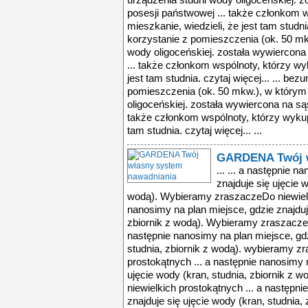
urządzenia studni wody oligoceńskiej. z
posesji państwowej ... także członkom 
mieszkanie, wiedzieli, że jest tam studni
korzystanie z pomieszczenia (ok. 50 mk
wody oligoceńskiej. została wywiercona
... także członkom wspólnoty, którzy wy
jest tam studnia. czytaj więcej... ... b
pomieszczenia (ok. 50 mkw.), w którym
oligoceńskiej. została wywiercona na sąs
także członkom wspólnoty, którzy wykupu
tam studnia. czytaj więcej... ...
GARDENA Twój w
... ... a następnie 
znajduje się ujęcie w
wodą). Wybieramy zraszaczeDo niewielki
nanosimy na plan miejsce, gdzie znajduje
zbiornik z wodą). Wybieramy zraszaczeD
następnie nanosimy na plan miejsce, gdz
studnia, zbiornik z wodą). wybieramy z
prostokątnych ... a następnie nanosimy n
ujęcie wody (kran, studnia, zbiornik z
niewielkich prostokątnych ... a następn
znajduje się ujęcie wody (kran, studnia,