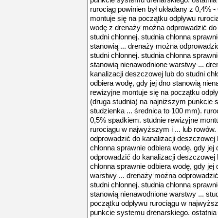
punkcie systemu drenarskiego. ostatnia 
rurociąg powinien był układany z 0,4% -
montuje się na początku odpływu ruroci
wodę z drenaży można odprowadzić do k
studni chłonnej. studnia chłonna sprawni
stanowią ... drenaży można odprowadzić
studni chłonnej. studnia chłonna sprawni
stanowią nienawodnione warstwy ... dr
kanalizacji deszczowej lub do studni ch
odbiera wodę, gdy jej dno stanowią nien
rewizyjne montuje się na początku odp
(druga studnia) na najniższym punkcie 
studzienka ... średnica to 100 mm). ruro
0,5% spadkiem. studnie rewizyjne mont
rurociągu w najwyższym i ... lub rowó
odprowadzić do kanalizacji deszczowej l
chłonna sprawnie odbiera wodę, gdy jej
odprowadzić do kanalizacji deszczowej l
chłonna sprawnie odbiera wodę, gdy jej
warstwy ... drenaży można odprowadzić 
studni chłonnej. studnia chłonna sprawni
stanowią nienawodnione warstwy ... stud
początku odpływu rurociągu w najwyższ
punkcie systemu drenarskiego. ostatnia 