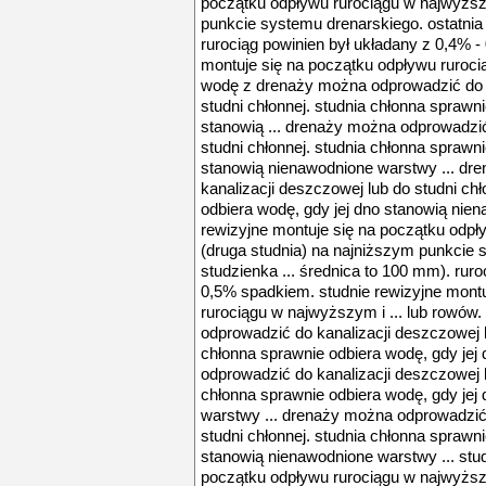
początku odpływu rurociągu w najwyższ
punkcie systemu drenarskiego. ostatnia 
rurociąg powinien był układany z 0,4% -
montuje się na początku odpływu ruroci
wodę z drenaży można odprowadzić do k
studni chłonnej. studnia chłonna sprawni
stanowią ... drenaży można odprowadzić
studni chłonnej. studnia chłonna sprawni
stanowią nienawodnione warstwy ... dr
kanalizacji deszczowej lub do studni ch
odbiera wodę, gdy jej dno stanowią nien
rewizyjne montuje się na początku odp
(druga studnia) na najniższym punkcie 
studzienka ... średnica to 100 mm). ruro
0,5% spadkiem. studnie rewizyjne mont
rurociągu w najwyższym i ... lub rowó
odprowadzić do kanalizacji deszczowej l
chłonna sprawnie odbiera wodę, gdy jej
odprowadzić do kanalizacji deszczowej l
chłonna sprawnie odbiera wodę, gdy jej
warstwy ... drenaży można odprowadzić 
studni chłonnej. studnia chłonna sprawni
stanowią nienawodnione warstwy ... stud
początku odpływu rurociągu w najwyższ