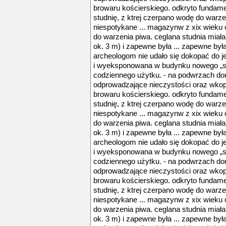
browaru kościerskiego. odkryto fundam
studnię, z ktrej czerpano wodę do warze
niespotykane ... magazynw z xix wieku o
do warzenia piwa. ceglana studnia miał
ok. 3 m) i zapewne była ... zapewne był
archeologom nie udało się dokopać do j
i wyeksponowana w budynku nowego „st
codziennego użytku. - na podwrzach dom
odprowadzające nieczystości oraz wkop
browaru kościerskiego. odkryto fundam
studnię, z ktrej czerpano wodę do warze
niespotykane ... magazynw z xix wieku o
do warzenia piwa. ceglana studnia miał
ok. 3 m) i zapewne była ... zapewne był
archeologom nie udało się dokopać do j
i wyeksponowana w budynku nowego „st
codziennego użytku. - na podwrzach dom
odprowadzające nieczystości oraz wkop
browaru kościerskiego. odkryto fundam
studnię, z ktrej czerpano wodę do warze
niespotykane ... magazynw z xix wieku o
do warzenia piwa. ceglana studnia miał
ok. 3 m) i zapewne była ... zapewne był