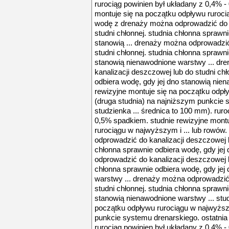
rurociąg powinien był układany z 0,4% -
montuje się na początku odpływu ruroci
wodę z drenaży można odprowadzić do k
studni chłonnej. studnia chłonna sprawni
stanowią ... drenaży można odprowadzić
studni chłonnej. studnia chłonna sprawni
stanowią nienawodnione warstwy ... dr
kanalizacji deszczowej lub do studni ch
odbiera wodę, gdy jej dno stanowią nien
rewizyjne montuje się na początku odp
(druga studnia) na najniższym punkcie 
studzienka ... średnica to 100 mm). ruro
0,5% spadkiem. studnie rewizyjne mont
rurociągu w najwyższym i ... lub rowó
odprowadzić do kanalizacji deszczowej l
chłonna sprawnie odbiera wodę, gdy jej
odprowadzić do kanalizacji deszczowej l
chłonna sprawnie odbiera wodę, gdy jej
warstwy ... drenaży można odprowadzić 
studni chłonnej. studnia chłonna sprawni
stanowią nienawodnione warstwy ... stud
początku odpływu rurociągu w najwyższ
punkcie systemu drenarskiego. ostatnia 
rurociąg powinien był układany z 0,4% -