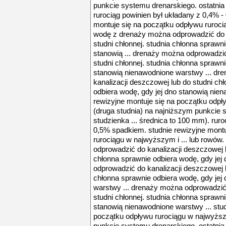
punkcie systemu drenarskiego. ostatnia 
rurociąg powinien był układany z 0,4% -
montuje się na początku odpływu ruroci
wodę z drenaży można odprowadzić do k
studni chłonnej. studnia chłonna sprawni
stanowią ... drenaży można odprowadzić
studni chłonnej. studnia chłonna sprawni
stanowią nienawodnione warstwy ... dr
kanalizacji deszczowej lub do studni ch
odbiera wodę, gdy jej dno stanowią nien
rewizyjne montuje się na początku odp
(druga studnia) na najniższym punkcie 
studzienka ... średnica to 100 mm). ruro
0,5% spadkiem. studnie rewizyjne mont
rurociągu w najwyższym i ... lub rowó
odprowadzić do kanalizacji deszczowej l
chłonna sprawnie odbiera wodę, gdy jej
odprowadzić do kanalizacji deszczowej l
chłonna sprawnie odbiera wodę, gdy jej
warstwy ... drenaży można odprowadzić 
studni chłonnej. studnia chłonna sprawni
stanowią nienawodnione warstwy ... stud
początku odpływu rurociągu w najwyższ