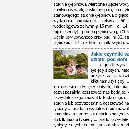
studnia głębinowa wiercona (ujęcie wody
zasilana w wodę z własnego ujęcia usyt
stanowiącego studnie głębinową o głębo
wydajności nominalnej ... żeliwna φ 50 m
wodociągowa żeliwna φ 15 mm – dł. 14 
(ujęcie wody) - pompa głębinowa gb.005
ujęcia usytuowanego przy bud. nr 33, s
głębokości 17 m z filtrem siatkowym o w
Jakie czynniki 
działki pod dom
... ... prądu to wyda
tysięcy złotych, nat
oczyszczalnia koszt
kilkunastu tysięcy .
kilkudziesięciu tysięcy złotych, natomia
oczyszczalnia kosztować nas będą od kil
to wydatek rzędu nawet kilkudziesięciu 
studnia lub oczyszczalnia kosztować nas
tysięcy ... prądu to wydatek rzędu nawet 
natomiast szambo, studnia lub oczyszcz
do kilkunastu tysięcy ... prądu to wydat
tysięcy złotych, natomiast szambo, stu