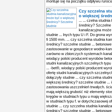
montuje się na początku odpływu ruroci
Czy szczelna st
o większej średn
... ... czelna studnia kanalizacyjna może być o większej średnicy? Szczelne studnie ... czelna studnia kanalizacyjna może być o większej średnicy? Szczelne studnie ... lnych typu U i F. Do grona wyrobów dołączyły studnie o średnicy fi 1500 mm. ... czy szczelna studnia kanalizacyjna może być o większej średnicy? szczelne studnie ... betonowe studnie szczelne mają szerokie zastosowanie w gospodarce wodno-kanalizacyjnej. wykorzystywane są zarówno w zbiorczych systemach kanalizacyjnych ... firma bruk-bet®, wiodący polski producent wyrobów betonowych, poszerzyła swoją ofertę studni kanalizacyjnych szczelnych typu u i f. do grona wyrobów dołączyły ... -bet®, wiodący polski producent wyrobów betonowych, poszerzyła swoją ofertę studni kanalizacyjnych szczelnych typu u i f. do grona wyrobów dołączyły studnie ... czy szczelna studnia kanalizacyjna może być o większej średnicy? szczelne studnie ... istnieje też możliwość zastosowania uszczelnień trwałych. ścianki kręgów w studniach typu u mają większą grubość niż elementy stosowane w studniach typu ... ścianki kręgów w studniach typu u mają większą grubość niż elementy stosowane w studniach typu f. w dotychczasowej ofercie producenta największe studnie ... czy szczelna studnia kanalizacyjna może być o większej średnicy? szczelne studnie ... betonowe studnie szczelne mają szerokie zastosowanie w gospodarce wodno-kanalizacyjnej. wykorzystywane są zarówno w zbiorczych systemach kanalizacyjnych ... ofertę studni kanalizacyjnych szczelnych typu u i f. do grona wyrobów dołączyły studnie o średnicy fi 1500 mm. ... czy szczelna studnia kanalizacyjna może być o większej średnicy? szczelne studnie ... betonowe studnie szczelne mają szerokie zastosowanie w gospodarce wodno-kanalizacyjnej. wykorzystywane są zarówno w zbiorczych systemach kanalizacyjnych ... firma bruk-bet®, wiodący polski producent wyrobów betonowych, poszerzyła swoją ofertę studni kanalizacyjnych szczelnych typu u i f. do grona wyrobów dołączyły ... -bet®, wiodący polski producent wyrobów betonowych, poszerzyła swoją ofertę studni kanalizacyjnych szczelnych typu u i f. do grona wyrobów dołączyły studnie ... czy szczelna studnia kanalizacyjna może być o większej średnicy? szczelne studnie ... istnieje też możliwość zastosowania uszczelnień trwałych. ścianki kręgów w studniach typu u mają większą grubość niż elementy stosowane w studniach typu ... ścianki kręgów w studniach typu u mają większą grubość niż elementy stosowane w studniach typu f. w dotychczasowej ofercie producenta największe studnie ... czy szczelna studnia kanalizacyjna może być o większej średnicy? szczelne studnie ... betonowe studnie szczelne mają szerokie zastosowanie w gospodarce wodno-kanalizacyjnej. wykorzystywane są zarówno w zbiorczych systemach kanalizacyjnych ... ofertę studni kanalizacyjnych szczelnych typu u i f. do grona wyrobów dołączyły studnie o średnicy fi 1500 mm. ... czy szczelna studnia kanalizacyjna może być o większej średnicy? szczelne studnie ... betonowe studnie szczelne mają szerokie zastosowanie w gospodarce wodno-kanalizacyjnej. wykorzystywane są zarówno w zbiorczych systemach kanalizacyjnych ... firma bruk-bet®, wiodący polski producent wyrobów betonowych, poszerzyła swoją ofertę studni kanalizacyjnych szczelnych typu u i f. do grona wyrobów dołączyły ... -bet®, wiodący polski producent wyrobów betonowych, poszerzyła swoją ofertę studni kanalizacyjnych szczelnych typu u i f. do grona wyrobów dołączyły studnie ... czy szczelna studnia kanalizacyjna może być o większej średnicy? szczelne studnie ... istnieje też możliwość zastosowania uszczelnień trwałych. ścianki kręgów w studniach typu u mają większą grubość niż elementy stosow